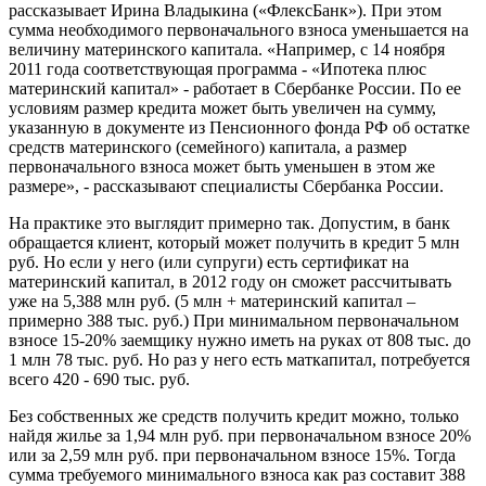
рассказывает Ирина Владыкина («ФлексБанк»). При этом
сумма необходимого первоначального взноса уменьшается на
величину материнского капитала. «Например, с 14 ноября
2011 года соответствующая программа - «Ипотека плюс
материнский капитал» - работает в Сбербанке России. По ее
условиям размер кредита может быть увеличен на сумму,
указанную в документе из Пенсионного фонда РФ об остатке
средств материнского (семейного) капитала, а размер
первоначального взноса может быть уменьшен в этом же
размере», - рассказывают специалисты Сбербанка России.
На практике это выглядит примерно так. Допустим, в банк
обращается клиент, который может получить в кредит 5 млн
руб. Но если у него (или супруги) есть сертификат на
материнский капитал, в 2012 году он сможет рассчитывать
уже на 5,388 млн руб. (5 млн + материнский капитал –
примерно 388 тыс. руб.) При минимальном первоначальном
взносе 15-20% заемщику нужно иметь на руках от 808 тыс. до
1 млн 78 тыс. руб. Но раз у него есть маткапитал, потребуется
всего 420 - 690 тыс. руб.
Без собственных же средств получить кредит можно, только
найдя жилье за 1,94 млн руб. при первоначальном взносе 20%
или за 2,59 млн руб. при первоначальном взносе 15%. Тогда
сумма требуемого минимального взноса как раз составит 388