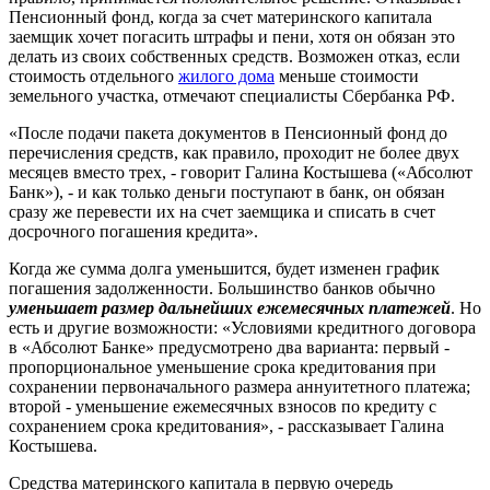
Пенсионный фонд, когда за счет материнского капитала
заемщик хочет погасить штрафы и пени, хотя он обязан это
делать из своих собственных средств. Возможен отказ, если
стоимость отдельного
жилого дома
меньше стоимости
земельного участка, отмечают специалисты Сбербанка РФ.
«После подачи пакета документов в Пенсионный фонд до
перечисления средств, как правило, проходит не более двух
месяцев вместо трех, - говорит Галина Костышева («Абсолют
Банк»), - и как только деньги поступают в банк, он обязан
сразу же перевести их на счет заемщика и списать в счет
досрочного погашения кредита».
Когда же сумма долга уменьшится, будет изменен график
погашения задолженности. Большинство банков обычно
уменьшает размер дальнейших ежемесячных платежей
. Но
есть и другие возможности: «Условиями кредитного договора
в «Абсолют Банке» предусмотрено два варианта: первый -
пропорциональное уменьшение срока кредитования при
сохранении первоначального размера аннуитетного платежа;
второй - уменьшение ежемесячных взносов по кредиту с
сохранением срока кредитования», - рассказывает Галина
Костышева.
Средства материнского капитала в первую очередь