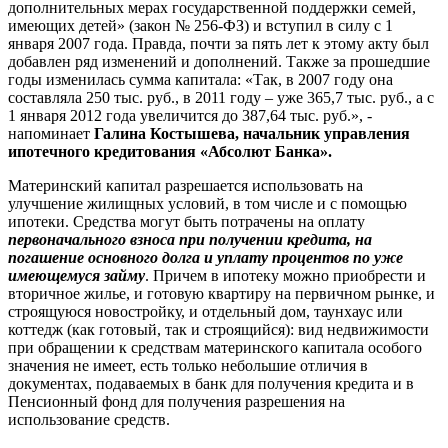
дополнительных мерах государственной поддержки семей,
имеющих детей» (закон № 256-ФЗ) и вступил в силу с 1
января 2007 года. Правда, почти за пять лет к этому акту был
добавлен ряд изменений и дополнений. Также за прошедшие
годы изменилась сумма капитала: «Так, в 2007 году она
составляла 250 тыс. руб., в 2011 году – уже 365,7 тыс. руб., а с
1 января 2012 года увеличится до 387,64 тыс. руб.», -
напоминает
Галина Костышева, начальник управления
ипотечного кредитования «Абсолют Банка».
Материнский капитал разрешается использовать на
улучшение жилищных условий, в том числе и с помощью
ипотеки. Средства могут быть потрачены на оплату
первоначального взноса при получении кредита, на
погашение основного долга и уплату процентов по уже
имеющемуся займу
. Причем в ипотеку можно приобрести и
вторичное жилье, и готовую квартиру на первичном рынке, и
строящуюся новостройку, и отдельный дом, таунхаус или
коттедж (как готовый, так и строящийся): вид недвижимости
при обращении к средствам материнского капитала особого
значения не имеет, есть только небольшие отличия в
документах, подаваемых в банк для получения кредита и в
Пенсионный фонд для получения разрешения на
использование средств.