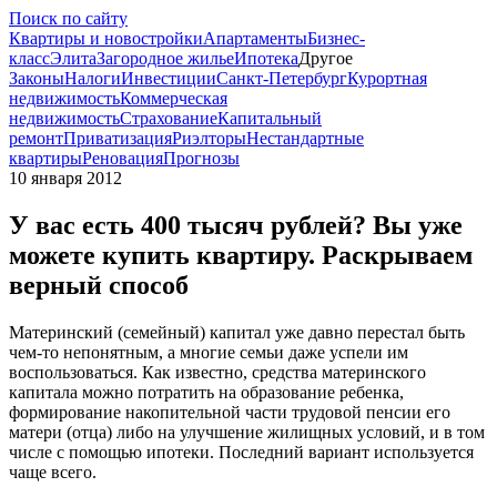
Поиск по сайту
Квартиры и новостройки
Апартаменты
Бизнес-
класс
Элита
Загородное жилье
Ипотека
Другое
Законы
Налоги
Инвестиции
Санкт-Петербург
Курортная
недвижимость
Коммерческая
недвижимость
Страхование
Капитальный
ремонт
Приватизация
Риэлторы
Нестандартные
квартиры
Реновация
Прогнозы
10 января 2012
У вас есть 400 тысяч рублей? Вы уже
можете купить квартиру. Раскрываем
верный способ
Материнский (семейный) капитал уже давно перестал быть
чем-то непонятным, а многие семьи даже успели им
воспользоваться. Как известно, средства материнского
капитала можно потратить на образование ребенка,
формирование накопительной части трудовой пенсии его
матери (отца) либо на улучшение жилищных условий, и в том
числе с помощью ипотеки. Последний вариант используется
чаще всего.