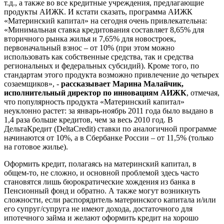
т.д., а также во все кредитные учреждения, предлагающие
продукты АИЖК. И кстати сказать, программа АИЖК
«Материнский капитал» на сегодня очень привлекательна:
«Минимальная ставка кредитования составляет 8,65% для
вторичного рынка жилья и 7,65% для новостроек,
первоначальный взнос – от 10% (при этом можно
использовать как собственные средства, так и средства
региональных и федеральных субсидий). Кроме того, по
стандартам этого продукта возможно привлечение до четырех
созаемщиков», -
рассказывает Марина Малайчик,
исполнительный директор по инновациям АИЖК
, отмечая,
что популярность продукта «Материнский капитал»
неуклонно растет: за январь-ноябрь 2011 года было выдано в
1,4 раза больше кредитов, чем за весь 2010 год. В
ДельтаКредит (DeltaCredit) ставки по аналогичной программе
начинаются от 10%, а в Сбербанке России – от 11,5% (только
на готовое жилье).
Оформить кредит, полагаясь на материнский капитал, в
общем-то, не сложно, и основной проблемой здесь часто
становятся лишь бюрократические хождения из банка в
Пенсионный фонд и обратно. А также могут возникнуть
сложности, если распорядитель материнского капитала и/или
его супруг/супруга не имеют дохода, достаточного для
ипотечного займа и желают оформить кредит на хорошо