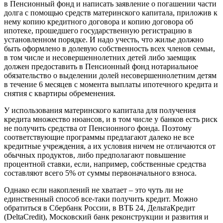
в Пенсионный фонд и написать заявление о погашении части
долга с помощью средств материнского капитала, приложив к
нему копию кредитного договора и копию договора об
ипотеке, прошедшего государственную регистрацию в
установленном порядке. И надо учесть, что жилье должно
быть оформлено в долевую собственность всех членов семьи,
в том числе и несовершеннолетних детей либо заемщик
должен предоставить в Пенсионный фонд нотариальное
обязательство о выделении долей несовершеннолетним детям
в течение 6 месяцев с момента выплаты ипотечного кредита и
снятия с квартиры обременения.
У использования материнского капитала для получения
кредита множество нюансов, и в том числе у банков есть риск
не получить средства от Пенсионного фонда. Поэтому
соответствующие программы предлагают далеко не все
кредитные учреждения, а их условия ничем не отличаются от
обычных продуктов, либо предполагают повышение
процентной ставки, если, например, собственные средства
составляют всего 5% от суммы первоначального взноса.
Однако если накоплений не хватает – это чуть ли не
единственный способ все-таки получить кредит. Можно
обратиться в Сбербанк России, в ВТБ 24, ДельтаКредит
(DeltaCredit), Московский банк реконструкции и развития и