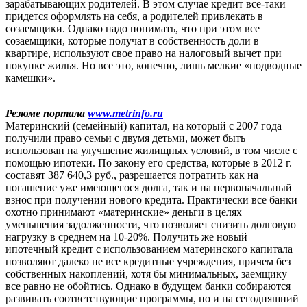
зарабатывающих родителей. В этом случае кредит все-таки
придется оформлять на себя, а родителей привлекать в
созаемщики. Однако надо понимать, что при этом все
созаемщики, которые получат в собственность доли в
квартире, используют свое право на налоговый вычет при
покупке жилья. Но все это, конечно, лишь мелкие «подводные
камешки».
Резюме портала
www.metrinfo.ru
Материнский (семейный) капитал, на который с 2007 года
получили право семьи с двумя детьми, может быть
использован на улучшение жилищных условий, в том числе с
помощью ипотеки. По закону его средства, которые в 2012 г.
составят 387 640,3 руб., разрешается потратить как на
погашение уже имеющегося долга, так и на первоначальный
взнос при получении нового кредита. Практически все банки
охотно принимают «материнские» деньги в целях
уменьшения задолженности, что позволяет снизить долговую
нагрузку в среднем на 10-20%. Получить же новый
ипотечный кредит с использованием материнского капитала
позволяют далеко не все кредитные учреждения, причем без
собственных накоплений, хотя бы минимальных, заемщику
все равно не обойтись. Однако в будущем банки собираются
развивать соответствующие программы, но и на сегодняшний