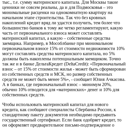
тыс., т.е. сумму материнского капитала. Для Москвы такие
ценники не совсем реальны, да и для Подмосковья – это
минимальные расценки на однокомнатную квартиру на
начальном этапе строительства. Так что без кровных
накоплений кредит вряд ли удастся получить, тем более что
большинство банков к тому же четко регламентируют, какую
часть от первоначального взноса может составлять
материнский капитал, а какую – собственные средства
заемщика. Например, в Мособлбанке при минимальном
первоначальном взносе 15% от стоимости недвижимости 10%
могут составлять средства материнского капитала, но 5%
должны быть накоплены потенциальным заемщиком. Точно
так же и в банке ДельтаКредит (DeltaCredit): «Первоначальный
взнос – от 15% от стоимости жилья - может быть сформирован
из собственных средств и МСК, но размер собственных
средств не может быть менее 5%», - сообщает Юлия Ачкасова.
А в банках, где первоначальный взнос – минимум 20%,
обычно 10% отводится для «материнских» денег и 10% для
собственных средств.
Чтобы использовать материнский капитал для нового
кредита, как сообщают специалисты Сбербанка России, к
стандартному пакету документов необходимо предъявить
государственный сертификат. Если банк одобряет кредит, то
он оформляет предварительное письмо-подтверждение о