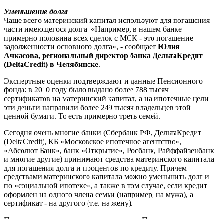
Уменьшение долга
Чаще всего материнский капитал используют для погашения
части имеющегося долга. «Например, в нашем банке
примерно половина всех сделок с МСК - это погашение
задолженности основного долга», - сообщает
Юлия
Ачкасова, региональный директор банка ДельтаКредит
(DeltaCredit) в Челябинске
.
Экспертные оценки подтверждают и данные Пенсионного
фонда: в 2010 году было выдано более 788 тысяч
сертификатов на материнский капитал, а на ипотечные цели
эти деньги направили более 249 тысяч владельцев этой
ценной бумаги. То есть примерно треть семей.
Сегодня очень многие банки (Сбербанк РФ, ДельтаКредит
(DeltaCredit), КБ «Московское ипотечное агентство»,
«Абсолют Банк», банк «Открытие», Росбанк, Райффайзенбанк
и многие другие) принимают средства материнского капитала
для погашения долга и процентов по кредиту. Причем
средствами материнского капитала можно уменьшить долг и
по «социальной ипотеке», а также в том случае, если кредит
оформлен на одного члена семьи (например, на мужа), а
сертификат - на другого (т.е. на жену).