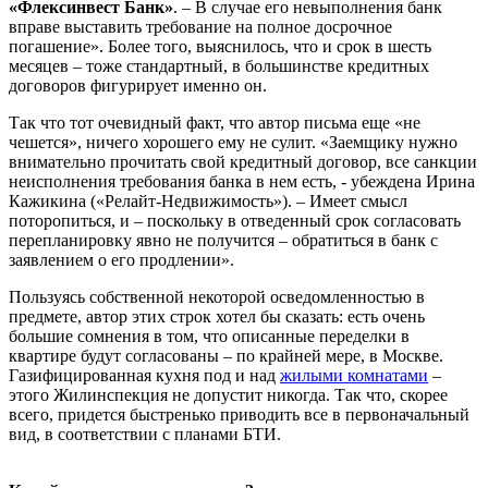
«Флексинвест Банк»
. – В случае его невыполнения банк
вправе выставить требование на полное досрочное
погашение». Более того, выяснилось, что и срок в шесть
месяцев – тоже стандартный, в большинстве кредитных
договоров фигурирует именно он.
Так что тот очевидный факт, что автор письма еще «не
чешется», ничего хорошего ему не сулит. «Заемщику нужно
внимательно прочитать свой кредитный договор, все санкции
неисполнения требования банка в нем есть, - убеждена Ирина
Кажикина («Релайт-Недвижимость»). – Имеет смысл
поторопиться, и – поскольку в отведенный срок согласовать
перепланировку явно не получится – обратиться в банк с
заявлением о его продлении».
Пользуясь собственной некоторой осведомленностью в
предмете, автор этих строк хотел бы сказать: есть очень
большие сомнения в том, что описанные переделки в
квартире будут согласованы – по крайней мере, в Москве.
Газифицированная кухня под и над
жилыми комнатами
–
этого Жилинспекция не допустит никогда. Так что, скорее
всего, придется быстренько приводить все в первоначальный
вид, в соответствии с планами БТИ.