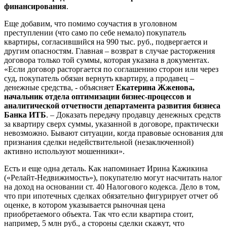
финансирования
.
Еще добавим, что помимо соучастия в уголовном
преступлении (что само по себе немало) покупатель
квартиры, согласившийся на 990 тыс. руб., подвергается и
другим опасностям. Главная – возврат в случае расторжения
договора только той суммы, которая указана в документах.
«Если договор расторгается по соглашению сторон или через
суд, покупатель обязан вернуть квартиру, а продавец –
денежные средства, - объясняет
Екатерина Жженова,
начальник отдела оптимизации бизнес-процессов и
аналитической отчетности департамента развития бизнеса
Банка ИТБ
. – Доказать передачу продавцу денежных средств
за квартиру сверх суммы, указанной в договоре, практически
невозможно. Бывают ситуации, когда правовые основания для
признания сделки недействительной (незаключенной)
активно используют мошенники».
Есть и еще одна деталь. Как напоминает Ирина Кажикина
(«Релайт-Недвижимость»), покупателю могут насчитать налог
на доход на основании ст. 40 Налогового кодекса. Дело в том,
что при ипотечных сделках обязательно фигурирует отчет об
оценке, в котором указывается рыночная цена
приобретаемого объекта. Так что если квартира стоит,
например, 5 млн руб., а стороны сделки скажут, что