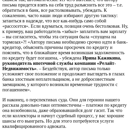
письма придется взять на себя труд разъяснить все это – т.е.
обратиться в банк, все растолковывать, убеждать. К
сожалению, часто наши люди избирают другую тактику:
затаиться в надежде, что все как-нибудь само собой
«рассосется». Если вдуматься, позиция очень бестолковая. Ну,
к примеру, ваш работодатель «забыл» заплатить вам зарплату
– вы согласитесь, чтобы эта ситуация была «спущена на
тормозах»?! «Автору письма необходимо срочно идти в банк-
кредитор, объяснять причины просрочек по кредиту и
пояснять, что в ближайшее время возникшая задолженность
по кредиту будет погашена, - убеждена
Ирина Кажикина,
руководитель ипотечной службы компании «Релайт-
Недвижимость»
. – Бездействуя, автор письма только
усложняет свое положение и продолжает выглядеть в глазах
банка злостным неплательщиком, а не добросовестным
заемщиком, у которого возникли временные трудности с
погашением».
И наконец, о перспективах суда. Они для героини нашего
рассказа довольно-таки оптимистичны – платежи по кредиту
она возобновила, даже образовавшийся долг гасит. Так что
если коллекторы и начнут судебный процесс, у вас хорошие
шансы его выиграть. Но для этого потребуются услуги
квалифицированного адвоката.