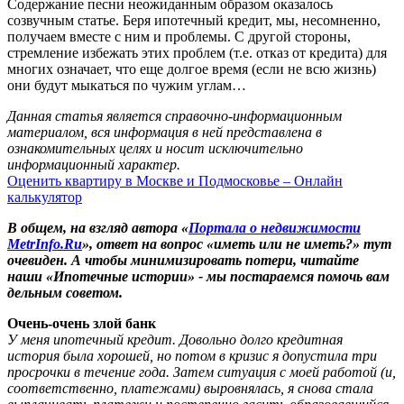
Содержание песни неожиданным образом оказалось
созвучным статье. Беря ипотечный кредит, мы, несомненно,
получаем вместе с ним и проблемы. С другой стороны,
стремление избежать этих проблем (т.е. отказ от кредита) для
многих означает, что еще долгое время (если не всю жизнь)
они будут мыкаться по чужим углам…
Данная статья является справочно-информационным
материалом, вся информация в ней представлена в
ознакомительных целях и носит исключительно
информационный характер.
Оценить квартиру в Москве и Подмосковье – Онлайн
калькулятор
В общем, на взгляд автора «
Портала о недвижимости
MetrInfo.Ru
»
, ответ на вопрос «иметь или не иметь?» тут
очевиден. А чтобы минимизировать потери, читайте
наши «Ипотечные истории» - мы постараемся помочь вам
дельным советом.
Очень-очень злой банк
У меня ипотечный кредит. Довольно долго кредитная
история была хорошей, но потом в кризис я допустила три
просрочки в течение года. Затем ситуация с моей работой (и,
соответственно, платежами) выровнялась, я снова стала