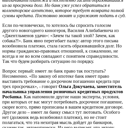
выплачивать платежи и постепенно гасить образовавшийся
из-за просрочки долг. Но банк уже успел обратиться в
коллекторское агентство, которое требует возврата полной
суммы кредита. Постоянно звонят и угрожают подать в суд.
Если по-человечески, то хотелось бы спросить голосом
другого новогоднего киногероя, Василия Алибабаевича из
«Джентльменов удачи»: «Зачем ты такой злой? Зачем, как
собака?!». Банк явно перегибает палку: автор этого письма
возобновила платежи, стала гасить образовавшийся долг. Но
нормы гражданско-правовых отношений, к сожалению, не
всегда и не во всем совпадают с понятием справедливости.
Так что будем разбирать ситуацию по порядку.
Вопрос первый: имеет ли банк право так поступать?
Несомненно. «По закону об ипотеке банк имеет право
выставить требование о досрочном погашении кредита при
трех просрочках», - говорит
Ольга Докучаева, заместитель
начальника управления розничных кредитных продуктов
Росбанка
. Как напомнили другие наши эксперты, условия,
при которых от вас могут потребовать досрочное погашение,
скорее всего, прямо прописаны в вашем кредитном договоре.
Другое дело – имеет ли банку смысл тут лютовать. Особого
нет (должник ведь возобновил платежи), но не стоит
полагаться, что эта нехитрая мысль дойдет до банкиров,
скажем так, автоматически. Из чего вытекает, что автору