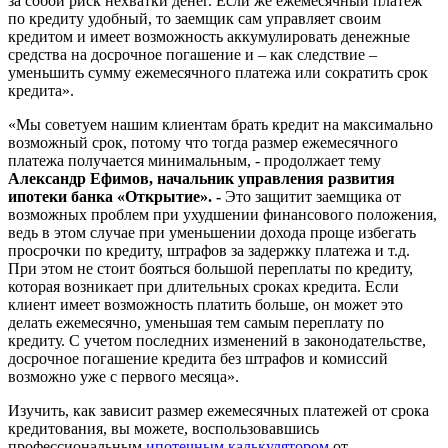
за собой риск нехватки денег. Если же ежемесячный платеж
по кредиту удобный, то заемщик сам управляет своим
кредитом и имеет возможность аккумулировать денежные
средства на досрочное погашение и – как следствие –
уменьшить сумму ежемесячного платежа или сократить срок
кредита».
«Мы советуем нашим клиентам брать кредит на максимально
возможный срок, потому что тогда размер ежемесячного
платежа получается минимальным, - продолжает тему
Александр Ефимов, начальник управления развития
ипотеки банка «Открытие». -
Это защитит заемщика от
возможных проблем при ухудшении финансового положения,
ведь в этом случае при уменьшении дохода проще избегать
просрочки по кредиту, штрафов за задержку платежа и т.д.
При этом не стоит бояться большой переплаты по кредиту,
которая возникает при длительных сроках кредита. Если
клиент имеет возможность платить больше, он может это
делать ежемесячно, уменьшая тем самым переплату по
кредиту. С учетом последних изменений в законодательстве,
досрочное погашение кредита без штрафов и комиссий
возможно уже с первого месяца».
Изучить, как зависит размер ежемесячных платежей от срока
кредитования, вы можете, воспользовавшись
профессиональным
ипотечным калькулятором
от