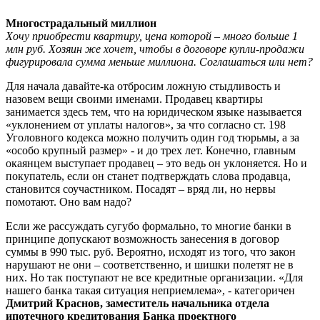
Многострадальный миллион
Хочу приобрести квартиру, цена которой – много больше 1
млн руб. Хозяин же хочет, чтобы в договоре купли-продажи
фигурировала сумма меньше миллиона. Соглашаться или нет?
Для начала давайте-ка отбросим ложную стыдливость и
назовем вещи своими именами. Продавец квартиры
занимается здесь тем, что на юридическом языке называется
«уклонением от уплаты налогов», за что согласно ст. 198
Уголовного кодекса можно получить один год тюрьмы, а за
«особо крупный размер» - и до трех лет. Конечно, главным
окаянцем выступает продавец – это ведь он уклоняется. Но и
покупатель, если он станет подтверждать слова продавца,
становится соучастником. Посадят – вряд ли, но нервы
помотают. Оно вам надо?
Если же рассуждать сугубо формально, то многие банки в
принципе допускают возможность занесения в договор
суммы в 990 тыс. руб. Вероятно, исходят из того, что закон
нарушают не они – соответственно, и шишки полетят не в
них. Но так поступают не все кредитные организации. «Для
нашего банка такая ситуация неприемлема», - категоричен
Дмитрий Краснов, заместитель начальника отдела
ипотечного кредитования Банка проектного