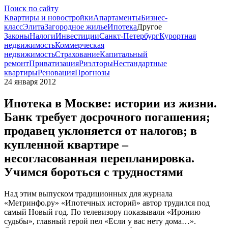
Поиск по сайту
Квартиры и новостройки
Апартаменты
Бизнес-
класс
Элита
Загородное жилье
Ипотека
Другое
Законы
Налоги
Инвестиции
Санкт-Петербург
Курортная
недвижимость
Коммерческая
недвижимость
Страхование
Капитальный
ремонт
Приватизация
Риэлторы
Нестандартные
квартиры
Реновация
Прогнозы
24 января 2012
Ипотека в Москве: истории из жизни.
Банк требует досрочного погашения;
продавец уклоняется от налогов; в
купленной квартире –
несогласованная перепланировка.
Учимся бороться с трудностями
Над этим выпуском традиционных для журнала
«Метринфо.ру» «Ипотечных историй» автор трудился под
самый Новый год. По телевизору показывали «Иронию
судьбы», главный герой пел «Если у вас нету дома…».