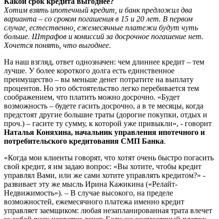
Какой срок кредита выгоднее?
Хотим взять ипотечный кредит, и банк предложил два
варианта – со сроком погашения в 15 и 20 лет. В первом
случае, естественно, ежемесячные платежи будут чуть
больше. Штрафов и комиссий за досрочное погашение нет.
Хочется понять, что выгоднее.
На наш взгляд, ответ однозначен: чем длиннее кредит – тем
лучше. У более короткого долга есть единственное
преимущество – вы меньше денег потратите на выплату
процентов. Но это обстоятельство легко перебивается тем
соображением, что платить можно досрочно. «Будет
возможность – будете гасить досрочно, а в те месяцы, когда
предстоят другие большие траты (дорогие покупки, отдых и
проч.) – гасите ту сумму, к которой уже привыкли», - говорит
Наталья Коняхина, начальник управления ипотечного и
потребительского кредитования СМП Банка
.
«Когда мои клиенты говорят, что хотят очень быстро погасить
свой кредит, я им задаю вопрос: «Вы хотите, чтобы кредит
управлял Вами, или же сами хотите управлять кредитом?» -
развивает эту же мысль Ирина Кажикина («Релайт-
Недвижимость»). – В случае высокого, на пределе
возможностей, ежемесячного платежа именно кредит
управляет заемщиком: любая незапланированная трата влечет