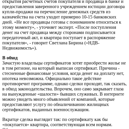
открытия расчетных счетов покупателя и продавца в банке и
предоставления заверенного учреждением юстиции договора
купли-продажи на перечисление денежных средств из
казначейства на счета уходит примерно 10-15 банковских
дней. «Не все продавцы готовы с пониманием относиться к
этому моменту», - уточняет эксперт. «После поступления
денег на счет продавца между сторонами подписывается
передаточный акт, и квартира поступает в распоряжение
покупателя», - говорит Светлана Бирина («НДВ-
Недвижимость»).
В обход
Зачастую владельцы сертификатов хотят приобрести жилье не
в том регионе, на который выписан сертификат. Причина -
стесненные финансовые условия, когда денег на доплату нет,
ипотека невозможна. Официально такое действие
противоречит программе, однако сделки проходят, так сказать,
в обход законодательства. Впрочем, оно само закрывает глаза
на вынужденные «шалости» бывших служивых. В интернете
можно увидеть много объявлений от компаний, которые
предоставляют услугу по обналичиванию жилищных
сертификатов, выданных военнослужащим.
Вкратце сделка выглядит так: по сертификату как бы
«покупается» квартира, соответствующая всем нормам.