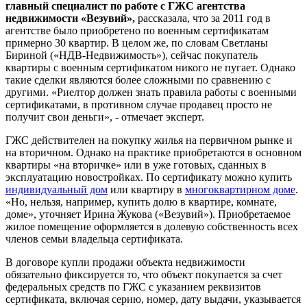
главный специалист по работе с ГЖС агентства
недвижимости «Везувий»,
рассказала, что за 2011 год в
агентстве было приобретено по военным сертификатам
примерно 30 квартир. В целом же, по словам Светланы
Бириной («НДВ-Недвижимость»), сейчас покупатель
квартиры с военным сертификатом никого не пугает. Однако
такие сделки являются более сложными по сравнению с
другими. «Риелтор должен знать правила работы с военными
сертификатами, в противном случае продавец просто не
получит свои деньги», - отмечает эксперт.
ГЖС действителен на покупку жилья на первичном рынке и
на вторичном. Однако на практике приобретаются в основном
квартиры «на вторичке» или в уже готовых, сданных в
эксплуатацию новостройках. По сертификату можно купить
индивидуальный дом
или квартиру в
многоквартирном доме
.
«Но, нельзя, например, купить долю в квартире, комнате,
доме», уточняет Ирина Жукова («Везувий»). Приобретаемое
жилое помещение оформляется в долевую собственность всех
членов семьи владельца сертификата.
В договоре купли продажи объекта недвижимости
обязательно фиксируется то, что объект покупается за счет
федеральных средств по ГЖС с указанием реквизитов
сертификата, включая серию, номер, дату выдачи, указывается