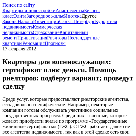
Поиск по сайту
Квартиры и новостройки
Апартаменты
Бизнес-
класс
Элита
Загородное жилье
Ипотека
Другое
Законы
Налоги
Инвестиции
Санкт-Петербург
Курортная
недвижимость
Коммерческая
недвижимость
Страхование
Капитальный
ремонт
Приватизация
Риэлторы
Нестандартные
квартиры
Реновация
Прогнозы
17 февраля 2012
Квартиры для военнослужащих:
сертификат плюс деньги. Помощь
риелторов: подберут вариант; проведут
сделку
Среди услуг, которые предоставляют риелторские агентства,
есть довольно специфические. Например, некоторые
компании готовы обслуживать участников социальных,
государственных программ. Среди них – военные, которые
желают приобрести жилье по программе «Государственные
жилищные сертификаты» (ГЖС). С ГЖС работают далеко не
все агентства недвижимости, так как в этой сделке есть свои