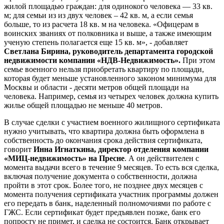
жилой площадью граждан: для одинокого человека — 33 кв.
м; для семьи из из двух человек – 42 кв. м, а если семья
больше, то из расчета 18 кв. м на человека. «Офицерам в
воинских званиях от полковника и выше, а также имеющим
ученую степень полагается еще 15 кв. м», - добавляет
Светлана Бирина, руководитель департамента городской
недвижимости компании «НДВ-Недвижимость».
При этом
семье военного нельзя приобретать квартиру по площади,
которая будет меньше установленного законом минимума для
Москвы и области - десяти метров общей площади на
человека. Например, семья из четырех человек должна купить
жилье общей площадью не меньше 40 метров.
В случае сделки с участием военного жилищного сертификата
нужно учитывать, что квартира должна быть оформлена в
собственность до окончания срока действия сертификата,
говорит
Инна Игнаткина, директор отделения компании
«МИЦ-недвижимость» на Пресне
. А он действителен с
момента выдачи всего в течение 9 месяцев. То есть вся сделка,
включая получение документа о собственности, должна
пройти в этот срок. Более того, не позднее двух месяцев с
момента получения сертификата участник программы должен
его передать в банк, наделенный полномочиями по работе с
ГЖС. Если сертификат будет предъявлен позже, банк его
попросту не примет, и сделка не состоится. Банк открывает