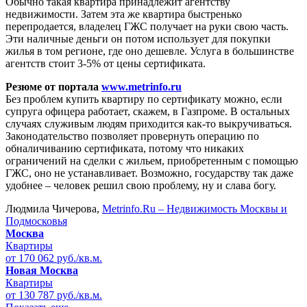
Обычно такая квартира принадлежит агентству
недвижимости. Затем эта же квартира быстренько
перепродается, владелец ГЖС получает на руки свою часть.
Эти наличные деньги он потом использует для покупки
жилья в том регионе, где оно дешевле. Услуга в большинстве
агентств стоит 3-5% от цены сертификата.
Резюме от портала
www.metrinfo.ru
Без проблем купить квартиру по сертификату можно, если
супруга офицера работает, скажем, в Газпроме. В остальных
случаях служивым людям приходится как-то выкручиваться.
Законодательство позволяет провернуть операцию по
обналичиванию сертификата, потому что никаких
ограничений на сделки с жильем, приобретенным с помощью
ГЖС, оно не устанавливает. Возможно, государству так даже
удобнее – человек решил свою проблему, ну и слава богу.
Людмила Чичерова,
Metrinfo.Ru – Недвижимость Москвы и
Подмосковья
Москва
Квартиры
от 170 062 руб./кв.м.
Новая Москва
Квартиры
от 130 787 руб./кв.м.