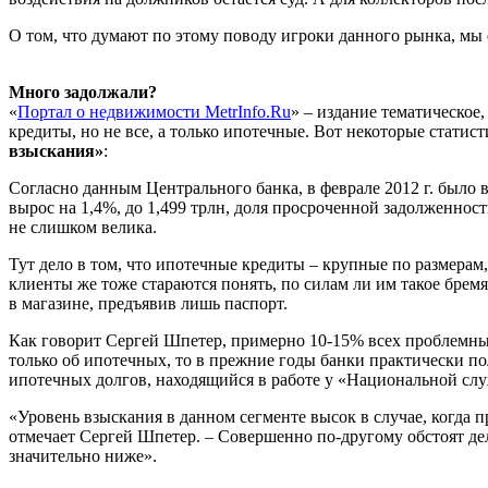
О том, что думают по этому поводу игроки данного рынка, мы
Много задолжали?
«
Портал о недвижимости MetrInfo.Ru
» – издание тематическое
кредиты, но не все, а только ипотечные. Вот некоторые стати
взыскания»
:
Согласно данным Центрального банка, в феврале 2012 г. было 
вырос на 1,4%, до 1,499 трлн, доля просроченной задолженнос
не слишком велика.
Тут дело в том, что ипотечные кредиты – крупные по размерам
клиенты же тоже стараются понять, по силам ли им такое бремя
в магазине, предъявив лишь паспорт.
Как говорит Сергей Шпетер, примерно 10-15% всех проблемных 
только об ипотечных, то в прежние годы банки практически пол
ипотечных долгов, находящийся в работе у «Национальной слу
«Уровень взыскания в данном сегменте высок в случае, когда 
отмечает Сергей Шпетер. – Совершенно по-другому обстоят де
значительно ниже».