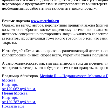
переговоры с представителями заинтересованных министерств и
необходимым доработать или включить в законопроект».
Резюме портала
www.metrinfo.ru
Однако, на взгляд автора, перспективы принятия закона (прич
возможность «бросить кость» вверенному населению, и сама эт
интересы совершенно посторонних людей – каких-то коллектор
автоматов, их сотрудники тоже много говорили о том, что зан
закрыты.
И что будет? «Если законопроект, ограничивающий деятельность
коллекторский бизнес, скорее всего, умрет или станет полулега
А само коллекторство как вид деятельности вряд ли исчезнет, п
что кредиты теперь можно будет совсем не возвращать, напра
Владимир Абгафоров,
Metrinfo.Ru – Недвижимость Москвы и 
Москва
Квартиры
от 170 062 руб./кв.м.
Новая Москва
Квартиры
от 130 787 руб./кв.м.
Показать еще