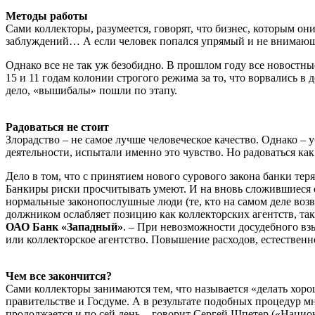
Методы работы
Сами коллекторы, разумеется, говорят, что бизнес, которым о
заблуждений… А если человек попался упрямый и не внимающий 
Однако все не так уж безобидно. В прошлом году все новостные
15 и 11 годам колонии строгого режима за то, что ворвались в
дело, «вышибалы» пошли по этапу.
Радоваться не стоит
Злорадство – не самое лучше человеческое качество. Однако –
деятельности, испытали именно это чувство. Но радоваться ка
Дело в том, что с принятием нового сурового закона банки те
Банкиры риски просчитывать умеют. И на вновь сложившиеся об
нормальные законопослушные люди (те, кто на самом деле возвр
должником ослабляет позицию как коллекторских агентств, так
ОАО Банк «Западный»
. – При невозможности досудебного вз
или коллекторское агентство. Повышение расходов, естественн
Чем все закончится?
Сами коллекторы занимаются тем, что называется «делать хоро
правительстве и Госдуме. А в результате подобных процедур м
продолжается и по сей день, - говорит Сергей Шпетер («Наци