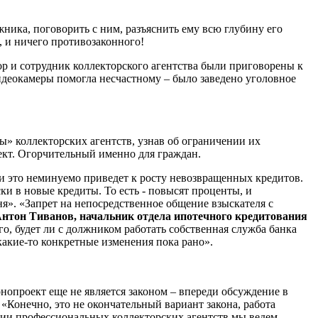
жника, поговорить с ним, разъяснить ему всю глубину его
, и ничего противозаконного!
тор и сотрудник коллекторского агентства были приговорены к
 видеокамеры помогла несчастному – было заведено уголовное
ты» коллекторских агентств, узнав об ограничении их
пект. Огорчительный именно для граждан.
 и это неминуемо приведет к росту невозвращенных кредитов.
и в новые кредиты. То есть - повысят проценты, и
ня». «Запрет на непосредственное общение взыскателя с
нтон Тиванов, начальник отдела ипотечного кредитования
о, будет ли с должником работать собственная служба банка
какие-то конкретные изменения пока рано».
нопроект еще не является законом – впереди обсуждение в
«Конечно, это не окончательный вариант закона, работа
ции профессиональных коллекторских агентств мы ведем