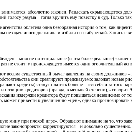
ни занимаются, абсолютно законен. Разыскать скрывающегося дол
голосу разума – тогда вручить ему повестку в суд. Только так
 агентства облетела одна безобразная история о том, как дирек
 дом незадачливого должника и избили его табуреткой. Запись с
 убежден – многие потенциальные (и тем более реальные) «клиен
к раз не стоит: у происходящего имеется один огорчительный ас
ряют весьма существенный рычаг давления на своих должников –
стоятельства они среагируют предсказуемо: заложат новые риск
ащают кредиты) станут платить больше – «за себя и за того пар
 и позицию кредиторов (правда, в меньшей степени), - говорит
А
ыскания издержки кредитора будут повышаться независимо от тог
о, может привести к увеличению «цен», однако прогнозировать 
шую мину при плохой игре». Обращают внимание на то, что зако
ногие законопроекты корректируются – и довольно существенно. 
ональная служба взыскания»). – В рамках Национальной ассоциа