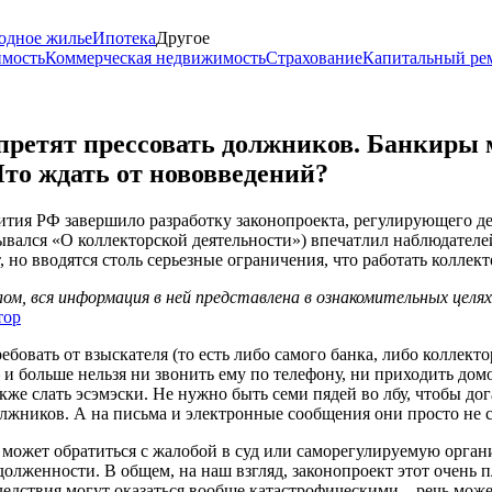
одное жилье
Ипотека
Другое
имость
Коммерческая недвижимость
Страхование
Капитальный ре
претят прессовать должников. Банкиры м
Что ждать от нововведений?
ия РФ завершило разработку законопроекта, регулирующего дея
вался «О коллекторской деятельности») впечатлил наблюдателей
т, но вводятся столь серьезные ограничения, что работать колле
м, вся информация в ней представлена в ознакомительных целя
тор
бовать от взыскателя (то есть либо самого банка, либо коллекто
– и больше нельзя ни звонить ему по телефону, ни приходить до
же слать эсэмэски. Не нужно быть семи пядей во лбу, чтобы догад
лжников. А на письма и электронные сообщения они просто не с
 может обратиться с жалобой в суд или саморегулируемую орган
долженности. В общем, на наш взгляд, законопроект этот очень п
следствия могут оказаться вообще катастрофическими – речь мож