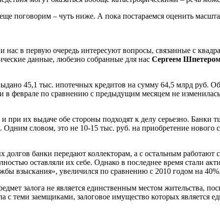
 еще поговорим – чуть ниже. А пока постараемся оценить масшта
, и нас в первую очередь интересуют вопросы, связанные с ква
стические данные, любезно собранные для нас
Сергеем Шпетером
выдано 45,1 тыс. ипотечных кредитов на сумму 64,5 млрд руб. 
ти в феврале по сравнению с предыдущим месяцем не изменилась
, и при их выдаче обе стороны подходят к делу серьезно. Банки
. Одним словом, это не 10-15 тыс. руб. на приобретение нового
долгов банки передают коллекторам, а с остальным работают са
ностью оставляли их себе. Однако в последнее время стали акти
жбы взыскания», увеличился по сравнению с 2010 годом на 40%
предмет залога не является единственным местом жительства, по
ла с теми заемщиками, залоговое имущество которых является е