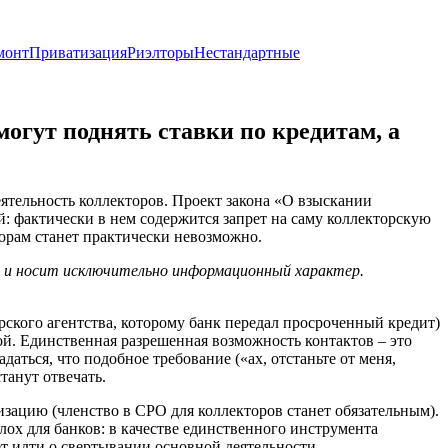
монт
Приватизация
Риэлторы
Нестандартные
огут поднять ставки по кредитам, а
тельность коллекторов. Проект закона «О взыскании
: фактически в нем содержится запрет на саму коллекторскую
кторам станет практически невозможно.
х и носит исключительно информационный характер.
рского агентства, которому банк передал просроченный кредит)
мой. Единственная разрешенная возможность контактов – это
аться, что подобное требование («ах, отстаньте от меня,
танут отвечать.
изацию (членство в СРО для коллекторов станет обязательным).
лох для банков: в качестве единственного инструмента
ет идти о свертывании основной деятельности.