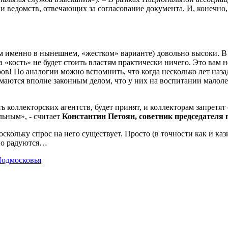
 ведомств, отвечающих за согласование документа. И, конечно,
ем именно в нынешнем, «жестком» варианте) довольно высоки. В
а «кость» не будет стоить властям практически ничего. Это вам
ов! По аналогии можно вспомнить, что когда несколько лет наз
имаются вполне законным делом, что у них на воспитании малоле
 коллекторских агентств, будет принят, и коллекторам запретят
льным», - считает
Константин Петоян, советник председателя
оскольку спрос на него существует. Просто (в точности как и ка
сно радуются…
Подмосковья