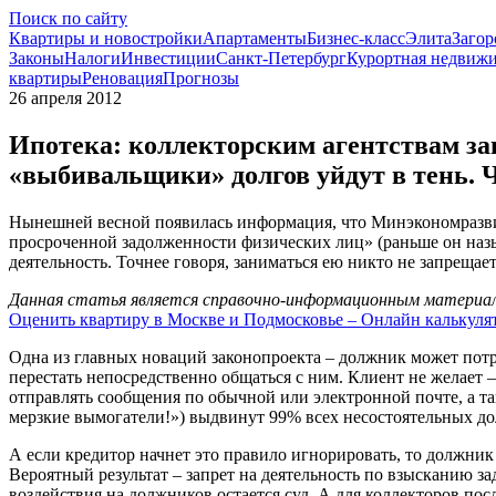
Поиск по сайту
Квартиры и новостройки
Апартаменты
Бизнес-класс
Элита
Загор
Законы
Налоги
Инвестиции
Санкт-Петербург
Курортная недвиж
квартиры
Реновация
Прогнозы
26 апреля 2012
Ипотека: коллекторским агентствам за
«выбивальщики» долгов уйдут в тень. 
Нынешней весной появилась информация, что Минэкономразвит
просроченной задолженности физических лиц» (раньше он назы
деятельность. Точнее говоря, заниматься ею никто не запрещае
Данная статья является справочно-информационным материало
Оценить квартиру в Москве и Подмосковье – Онлайн калькуля
Одна из главных новаций законопроекта – должник может потре
перестать непосредственно общаться с ним. Клиент не желает 
отправлять сообщения по обычной или электронной почте, а так
мерзкие вымогатели!») выдвинут 99% всех несостоятельных до
А если кредитор начнет это правило игнорировать, то должник
Вероятный результат – запрет на деятельность по взысканию за
воздействия на должников остается суд. А для коллекторов по