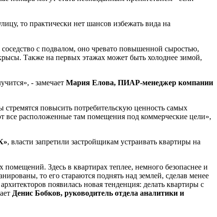
улицу, то практически нет шансов избежать вида на
 соседство с подвалом, оно чревато повышенной сыростью,
крысы. Также на первых этажах может быть холоднее зимой,
учится», - замечает
Мария Елова, ПИАР-менеджер компании
ры стремятся повысить потребительскую ценность самых
ают все расположенные там помещения под коммерческие цели»,
К»
, власти запретили застройщикам устраивать квартиры на
 помещений. Здесь в квартирах теплее, немного безопаснее и
нированы, то его стараются поднять над землей, сделав менее
архитекторов появилась новая тенденция: делать квартиры с
вает
Денис Бобков, руководитель отдела аналитики и