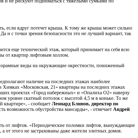
тов и не рискуют подниматься с тяжелыми сумками по
ть, если вдруг потечет крыша. К тому же крыша может сильно
Да и с точки зрения безопасности это не лучший вариант, так
оится еще технический этаж, который принимает на себя всю
ны от квартир лифтовым холлом.
панорамные виды на окружающие окрестности, пониженный
едполагают наличие на последних этажах наиболее
в Химках «Московская, 21» квартиры на последних этажах
ших проектах «Город набережных» и «Опалиха О2» наверху
м уровне скатный потолок с высотой 4,5 м в коньке. То же
й квартире», - сообщает
Леонард Блинов, директор по
сть возможность обустройства мансарды», - отмечает
Андрей
ость от лифтов. «Периодические поломки лифтов, вынуждающие
 а от этого не застрахованы даже жители элитных домов.