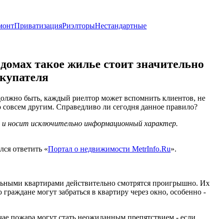
монт
Приватизация
Риэлторы
Нестандартные
 домах такое жилье стоит значительно
окупателя
должно быть, каждый риелтор может вспомнить клиентов, не
о совсем другим. Справедливо ли сегодня данное правило?
х и носит исключительно информационный характер.
лся ответить «
Портал о недвижимости MetrInfo.Ru
».
альными квартирами действительно смотрятся проигрышно. Их
граждане могут забраться в квартиру через окно, особенно -
чае пожара могут стать неожиданным препятствием - если