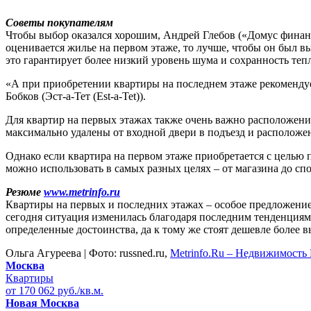
Советы покупателям
Чтобы выбор оказался хорошим, Андрей Глебов («Домус финанс»
оценивается жилье на первом этаже, то лучше, чтобы он был вы
это гарантирует более низкий уровень шума и сохранность тепл
«А при приобретении квартиры на последнем этаже рекомендуе
Бобков (Эст-а-Тет (Est-a-Tet)).
Для квартир на первых этажах также очень важно расположение
максимально удалены от входной двери в подъезд и расположе
Однако если квартира на первом этаже приобретается с целью 
можно использовать в самых разных целях – от магазина до спо
Резюме
www.metrinfo.ru
Квартиры на первых и последних этажах – особое предложени
сегодня ситуация изменилась благодаря последним тенденциям
определенные достоинства, да к тому же стоят дешевле более в
Ольга Агуреева | Фото: russned.ru,
Metrinfo.Ru – Недвижимость
Москва
Квартиры
от 170 062 руб./кв.м.
Новая Москва