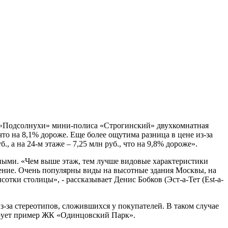
 «Подсолнухи» мини-полиса «Строгинский» двухкомнатная
 что на 8,1% дороже. Еще более ощутима разница в цене из-за
 а на 24-м этаже – 7,25 млн руб., что на 9,8% дороже».
жными. «Чем выше этаж, тем лучше видовые характеристики
чение. Очень популярны виды на высотные здания Москвы, на
отки столицы», - рассказывает Денис Бобков (Эст-а-Тет (Est-a-
з-за стереотипов, сложившихся у покупателей. В таком случае
рирует пример ЖК «Одинцовский Парк».