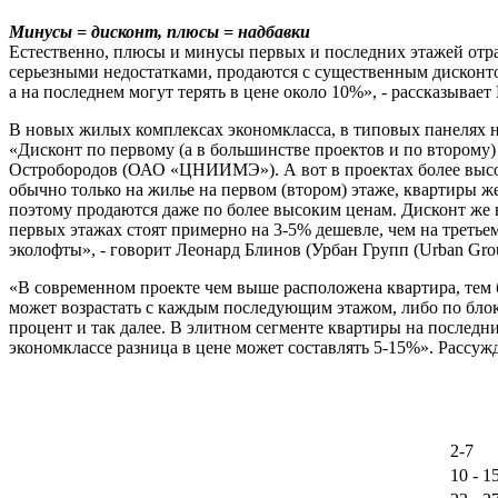
Минусы = дисконт, плюсы = надбавки
Естественно, плюсы и минусы первых и последних этажей отраж
серьезными недостатками, продаются с существенным дисконто
а на последнем могут терять в цене около 10%», - рассказыва
В новых жилых комплексах экономкласса, в типовых панелях не
«Дисконт по первому (а в большинстве проектов и по второму) 
Остробородов (ОАО «ЦНИИМЭ»). А вот в проектах более высок
обычно только на жилье на первом (втором) этаже, квартиры 
поэтому продаются даже по более высоким ценам. Дисконт же 
первых этажах стоят примерно на 3-5% дешевле, чем на третье
эколофты», - говорит Леонард Блинов (Урбан Групп (Urban Grou
«В современном проекте чем выше расположена квартира, тем бо
может возрастать с каждым последующим этажом, либо по блока
процент и так далее. В элитном сегменте квартиры на последних
экономклассе разница в цене может составлять 5-15%». Рассуж
2-7
10 - 1