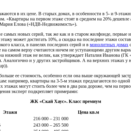
аются в их цене. В старых домах, в особенности в 5- и 9-этаж
м. «Квартиры на первом этаже стоят в среднем на 20% дешевле 
ет Мария Елова («НДВ-Недвижимость»).
 самых новых серий, так же как и в старом жилфонде, первые и
этажу может достигать 10%, а скидка на последние этажи состав
ого класса, в панелях последних серий и в
монолитных домах
с
же на самом верху считаются ничем не уступающими другим вари
на нижний этаж не велик, как утверждает Наталия Иванова (ГК
м. Аналогично и у других застройщиков. А на верхних этажах у 
p)).
льше ее стоимость, особенно если она выше окружающей застройк
м: например, квартиры на 3-5-м этажах предлагаются по одной с
 этажах могут стоить более чем в два раза дороже, чем на перво
дения эксперт подкрепляет примерами:
ЖК «Скай Хаус». Класс премиум
Этажи
Цена кв.м
216 000 – 231 000
5
243 000 – 265 500