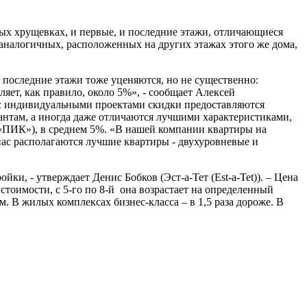
ных хрущевках, и первые, и последние этажи, отличающиеся
аналогичных, расположенных на других этажах этого же дома,
 последние этажи тоже уценяются, но не существенно:
ляет, как правило, около 5%», - сообщает Алексей
 индивидуальными проектами скидки предоставляются
антам, а иногда даже отличаются лучшими характеристиками,
 «ПИК»), в среднем 5%. «В нашей компании квартиры на
нас располагаются лучшие квартиры - двухуровневые и
и, - утверждает Денис Бобков (Эст-а-Тет (Est-a-Tet)). – Цена
тоимости, с 5-го по 8-й она возрастает на определенный
м. В жилых комплексах бизнес-класса – в 1,5 раза дороже. В