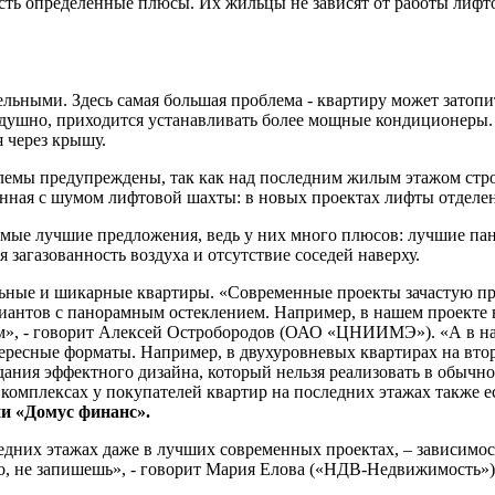
 есть определенные плюсы. Их жильцы не зависят от работы лиф
льными. Здесь самая большая проблема - квартиру может затопи
и душно, приходится устанавливать более мощные кондиционеры. 
 через крышу.
блемы предупреждены, так как над последним жилым этажом стр
занная с шумом лифтовой шахты: в новых проектах лифты отделе
самые лучшие предложения, ведь у них много плюсов: лучшие 
я загазованность воздуха и отсутствие соседей наверху.
ьные и шикарные квартиры. «Современные проекты зачастую пр
риантов с панорамным остеклением. Например, в нашем проекте 
», - говорит Алексей Остробородов (ОАО «ЦНИИМЭ»). «А в на
ресные форматы. Например, в двухуровневых квартирах на второ
дания эффектного дизайна, который нельзя реализовать в обычно
 комплексах у покупателей квартир на последних этажах также е
и «Домус финанс».
ледних этажах даже в лучших современных проектах, – зависим
о, не запишешь», - говорит Мария Елова («НДВ-Недвижимость»),