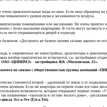
не очень привлекательные виды из окон. Если окна обращены на 
им повышенного уровня шума и загазованности воздуха.
оммерческими помещениями или магазинами. Не очень приятно и
ению с более высокими квартирами. В гости могут заглянуть и 
 из-за часто открывающихся дверей в подъезде.
т балконов. «Достроить же балкон своими силами законно не пол
онда, в современных же новостройках, архитекторы и девелопе
ажах вообще практически не встречается, т.к. застройщики отд
ор ОАО «ЦНИИМЭ» - застройщика ЖК «Московская, 21».
тамента по связям с общественностью группы компаний «ПИ
чески становится второй – удаленный от земли и от подвальных
очень шумным. Если же квартиры на первом этаже все-таки запла
спользовать возможности, которые открывают первые этажи: «У 
так называемые «таунхаусы в составе жилого дома», - рассказы
икла Эст-а-Тет (Est-a-Tet).