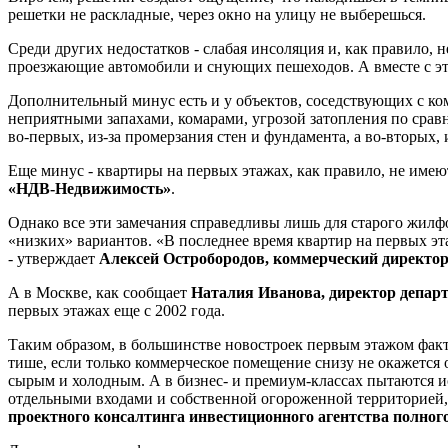
решетки не раскладные, через окно на улицу не выберешься.
Среди других недостатков - слабая инсоляция и, как правило, 
проезжающие автомобили и снующих пешеходов. А вместе с эт
Дополнительный минус есть и у объектов, соседствующих с к
неприятными запахами, комарами, угрозой затопления по сравн
во-первых, из-за промерзания стен и фундамента, а во-вторых,
Еще минус - квартиры на первых этажах, как правило, не имею
«НДВ-Недвижимость»
.
Однако все эти замечания справедливы лишь для старого жилф
«низких» вариантов. «В последнее время квартир на первых эт
- утверждает
Алексей Остробородов, коммерческий директ
А в Москве, как сообщает
Наталия Иванова, директор депар
первых этажах еще с 2002 года.
Таким образом, в большинстве новостроек первым этажом факти
тише, если только коммерческое помещение снизу не окажется 
сырым и холодным. А в бизнес- и премиум-классах пытаются и
отдельными входами и собственной огороженной территорией, 
проектного консалтинга инвестиционного агентства полного ц