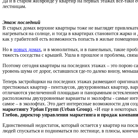
Да и в старом жилфонде у квартир на первых этажах все-таки
лестницам.
Этаж последний
В старых домах верхние квартиры тоже не выглядят привлекате
нагреваться на солнце, и тогда в квартирах становится жарко 
как у грабителей есть возможность попасть в жилые помещения
Но в
новых домах
, и в монолитных, и в панельных, такие про
тяжесть соседства с крышей. Ушла в прошлое и проблема, свя
Поэтому сегодня квартиры на последних этажах – это порою 
уровень шума от дорог, оставшихся где-то далеко внизу, меньша
Теперь застройщики на последних этажах размещают оригинал
престижных квартир - пентхаусов, двухуровневых квартир, ва
отличаются увеличенной площадью и панорамным остеклением
расположены двухуровневые варианты и эколофты - самые инте
самое – в эколофтах. Это дает интересные возможности для соз
маркетингу Урбан Групп (Urban Group)
. «И еще в некоторых
Глебов, директор управления маркетинга и продаж компани
Единственный недостаток, который остается у квартир на пос
людей спускаться и подниматься по лестнице, в плюсы, конечн