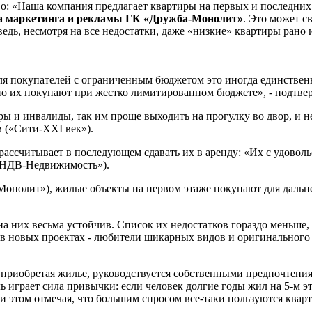
во: «Наша компания предлагает квартиры на первых и последних 
ла маркетинга и рекламы ГК «Дружба-Монолит»
. Это может с
ведь, несмотря на все недостатки, даже «низкие» квартиры рано
для покупателей с ограниченным бюджетом это иногда единств
но их покупают при жестко лимитированном бюджете», - подтвер
 и инвалиды, так им проще выходить на прогулку во двор, и н
в («Сити-XXI век»).
 рассчитывает в последующем сдавать их в аренду: «Их с удово
(«НДВ-Недвижимость»).
-Монолит»), жилые объекты на первом этаже покупают для дальн
 на них весьма устойчив. Список их недостатков гораздо меньше,
а в новых проектах - любители шикарных видов и оригинального
 приобретая жилье, руководствуется собственными предпочтения
ь играет сила привычки: если человек долгие годы жил на 5-м эт
ри этом отмечая, что большим спросом все-таки пользуются квар