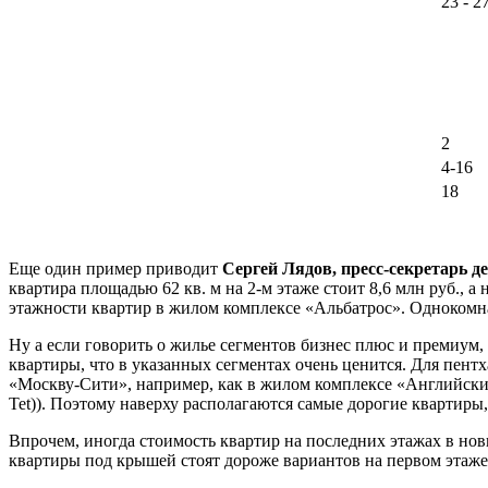
23 - 2
2
4-16
18
Еще один пример приводит
Сергей Лядов, пресс-секретарь 
квартира площадью 62 кв. м на 2-м этаже стоит 8,6 млн руб., а
этажности квартир в жилом комплексе «Альбатрос». Однокомнатна
Ну а если говорить о жилье сегментов бизнес плюс и премиум
квартиры, что в указанных сегментах очень ценится. Для пен
«Москву-Сити», например, как в жилом комплексе «Английский к
Tet)). Поэтому наверху располагаются самые дорогие квартиры
Впрочем, иногда стоимость квартир на последних этажах в нов
квартиры под крышей стоят дороже вариантов на первом этаже