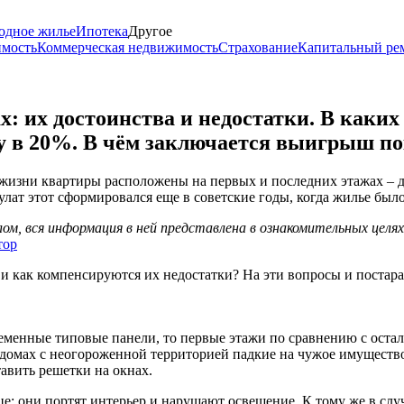
одное жилье
Ипотека
Другое
имость
Коммерческая недвижимость
Страхование
Капитальный ре
: их достоинства и недостатки. В каких
ку в 20%. В чём заключается выигрыш п
 жизни квартиры расположены на первых и последних этажах – 
лат этот сформировался еще в советские годы, когда жилье был
м, вся информация в ней представлена в ознакомительных целя
тор
и как компенсируются их недостатки? На эти вопросы и постара
ременные типовые панели, то первые этажи по сравнению с ост
 домах с неогороженной территорией падкие на чужое имущество 
авить решетки на окнах.
е: они портят интерьер и нарушают освещение. К тому же в слу