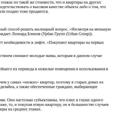
этажах по такой же стоимости, что и квартиры на других
видетельствовать о высоком качестве объекта либо о том, что
 или поздно тоже продаются.
енный способ решить жилищный вопрос. «Несмотря на меньшую
ждает Леонард Блинов (Урбан Групп (Urban Group)).
ет необходимости в лифте. «Покупают квартиры на первых
льствием снимают молодые мамы, которым в данном случае
ейшего их перевода в нежилые помещения и использования в
 чем у самых «низких» квартир, поэтому в старых домах их
 дизайна, а также обеспеченные граждане, выбирающие
ми. Они настолько субъективны, что плюс в глазах одного
аже, то, и покупая новую квартиру, он в большинстве случаев
тиры на средних этажах.