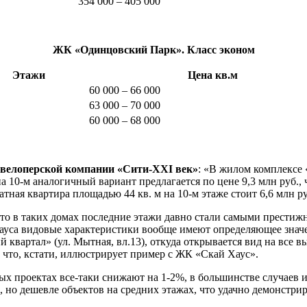
7
354 000 – 405 000
ЖК «Одинцовский Парк». Класс эконом
Этажи
Цена кв.м
60 000 – 66 000
63 000 – 70 000
60 000 – 68 000
девелоперской компании «Сити-XXI век»
: «В жилом комплексе
 на 10-м аналогичный вариант предлагается по цене 9,3 млн руб.,
я квартира площадью 44 кв. м на 10-м этаже стоит 6,6 млн руб.,
, то в таких домах последние этажи давно стали самыми прести
тхауса видовые характеристики вообще имеют определяющее зна
вартал» (ул. Мытная, вл.13), откуда открывается вид на все выс
, что, кстати, иллюстрирует пример с ЖК «Скай Хаус».
ых проектах все-таки снижают на 1-2%, в большинстве случаев и
, но дешевле объектов на средних этажах, что удачно демонст