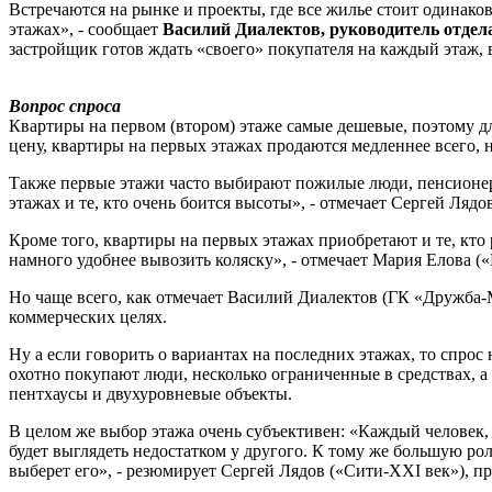
Встречаются на рынке и проекты, где все жилье стоит одинако
этажах», - сообщает
Василий Диалектов, руководитель отде
застройщик готов ждать «своего» покупателя на каждый этаж, 
Вопрос спроса
Квартиры на первом (втором) этаже самые дешевые, поэтому 
цену, квартиры на первых этажах продаются медленнее всего, 
Также первые этажи часто выбирают пожилые люди, пенсионеры
этажах и те, кто очень боится высоты», - отмечает Сергей Лядо
Кроме того, квартиры на первых этажах приобретают и те, кто
намного удобнее вывозить коляску», - отмечает Мария Елова 
Но чаще всего, как отмечает Василий Диалектов (ГК «Дружба
коммерческих целях.
Ну а если говорить о вариантах на последних этажах, то спрос
охотно покупают люди, несколько ограниченные в средствах, 
пентхаусы и двухуровневые объекты.
В целом же выбор этажа очень субъективен: «Каждый человек,
будет выглядеть недостатком у другого. К тому же большую рол
выберет его», - резюмирует Сергей Лядов («Сити-XXI век»), п