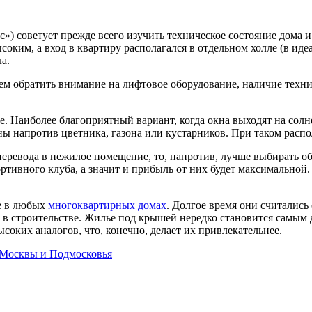
) советует прежде всего изучить техническое состояние дома и
соким, а вход в квартиру располагался в отдельном холле (в ид
а.
м обратить внимание на лифтовое оборудование, наличие технич
. Наиболее благоприятный вариант, когда окна выходят на солне
ны напротив цветника, газона или кустарников. При таком распо
перевода в нежилое помещение, то, напротив, лучше выбирать о
ртивного клуба, а значит и прибыль от них будет максимальной.
е в любых
многоквартирных домах
. Долгое время они считали
 в строительстве. Жилье под крышей нередко становится самым
ысоких аналогов, что, конечно, делает их привлекательнее.
 Москвы и Подмосковья