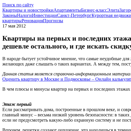
Поиск по сайту
Квартиры и новостройки
Апартаменты
Бизнес-класс
Элита
Загор
Законы
Налоги
Инвестиции
Санкт-Петербург
Курортная недвиж
квартиры
Реновация
Прогнозы
17 мая 2012
Квартиры на первых и последних этажах
дешевле остального, и где искать скид
В народе бытует устойчивое мнение, что самые неудобные для
желающих даже слышать о таких вариантах. А между тем, посту
Данная статья является справочно-информационным материало
Оценить квартиру в Москве и Подмосковье – Онлайн калькуля
В чем плюсы и минусы квартир на первых и последних этажах 
Этаж первый
Если рассматривать дома, построенные в прошлом веке, и сов
главный минус – весьма низкий уровень безопасности: в таких
если не предусмотреть какую-либо охранную систему и не пост
Впрочем, решетки создают ощущение, что находишься в темниц