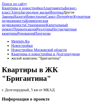
Поиск по сайту
Квартиры и новостройки
Апартаменты
Бизнес-
класс
Элита
Загородное жилье
Ипотека
Другое
Законы
Налоги
Инвестиции
Санкт-Петербург
Курортная
недвижимость
Коммерческая
недвижимость
Страхование
Капитальный
ремонт
Приватизация
Риэлторы
Нестандартные
квартиры
Реновация
Прогнозы
Metrinfo.Ru
Новостройки
Новостройки Московской области
Квартиры и новостройки в Долгопрудном
жилой комплекс "Бригантина"
Квартиры в ЖК
"Бригантина"
г. Долгопрудный, 5 км от МКАД
Информация о проекте