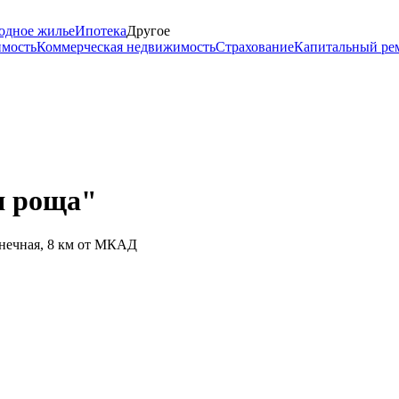
одное жилье
Ипотека
Другое
имость
Коммерческая недвижимость
Страхование
Капитальный ре
я роща"
лнечная, 8 км от МКАД