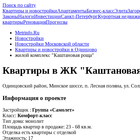
Поиск по сайту
Квартиры и новостройки
Апартаменты
Бизнес-класс
Элита
Загор
Законы
Налоги
Инвестиции
Санкт-Петербург
Курортная недвиж
квартиры
Реновация
Прогнозы
Metrinfo.Ru
Новостройки
Новостройки Московской области
Квартиры и новостройки в Одинцово
жилой комплекс "Каштановая роща"
Квартиры в ЖК "Каштанова
Одинцовский район, Минское шоссе, п. Лесная поляна, ул. Со
Информация о проекте
Застройщик :
Группа «Самолет»
Класс:
Комфорт-класс
Тип дома:
монолит
Площадь квартир в продаже:
23 - 68 кв.м.
Отделка
есть квартиры с отделкой
Этажность:
17