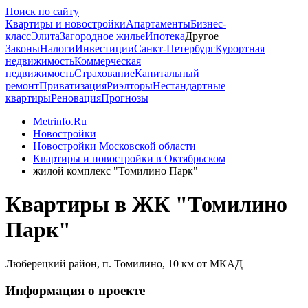
Поиск по сайту
Квартиры и новостройки
Апартаменты
Бизнес-
класс
Элита
Загородное жилье
Ипотека
Другое
Законы
Налоги
Инвестиции
Санкт-Петербург
Курортная
недвижимость
Коммерческая
недвижимость
Страхование
Капитальный
ремонт
Приватизация
Риэлторы
Нестандартные
квартиры
Реновация
Прогнозы
Metrinfo.Ru
Новостройки
Новостройки Московской области
Квартиры и новостройки в Октябрьском
жилой комплекс "Томилино Парк"
Квартиры в ЖК "Томилино
Парк"
Люберецкий район, п. Томилино, 10 км от МКАД
Информация о проекте