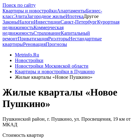
Поиск по сайту
Квартиры и новостройки
Апартаменты
Бизнес-
класс
Элита
Загородное жилье
Ипотека
Другое
Законы
Налоги
Инвестиции
Санкт-Петербург
Курортная
недвижимость
Коммерческая
недвижимость
Страхование
Капитальный
ремонт
Приватизация
Риэлторы
Нестандартные
квартиры
Реновация
Прогнозы
Metrinfo.Ru
Новостройки
Новостройки Московской области
Квартиры и новостройки в Пушкино
Жилые кварталы «Новое Пушкино»
Жилые кварталы «Новое
Пушкино»
Пушкинский район, г. Пушкино, ул. Просвещения, 19 км от
МКАД
Стоимость квартир