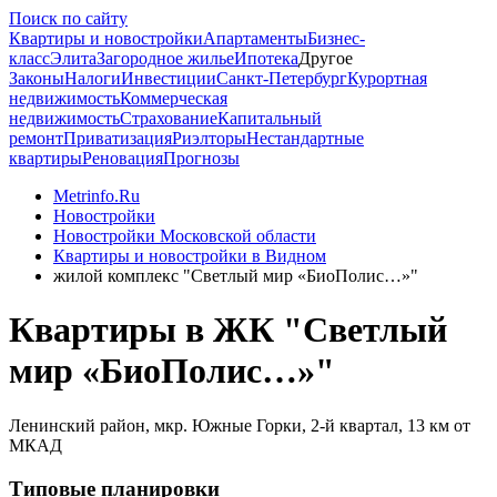
Поиск по сайту
Квартиры и новостройки
Апартаменты
Бизнес-
класс
Элита
Загородное жилье
Ипотека
Другое
Законы
Налоги
Инвестиции
Санкт-Петербург
Курортная
недвижимость
Коммерческая
недвижимость
Страхование
Капитальный
ремонт
Приватизация
Риэлторы
Нестандартные
квартиры
Реновация
Прогнозы
Metrinfo.Ru
Новостройки
Новостройки Московской области
Квартиры и новостройки в Видном
жилой комплекс "Светлый мир «БиоПолис…»"
Квартиры в ЖК "Светлый
мир «БиоПолис…»"
Ленинский район, мкр. Южные Горки, 2-й квартал, 13 км от
МКАД
Типовые планировки