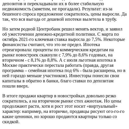
депозитов и перекладывали их в более стабильную
недвижимость (заметим, не прогадали). Результат: из-за
бешеного спроса предложение сократилось, цены выросли. Да
так, что вся выгода от дешевой ипотеки вылетела в трубу.
Но затем родной Центробанк решил менять вектор, и заявил
об ужесточении денежно-кредитной политики. С марта по
октябрь 2021-го ключевая ставка выросла до 7,5%. Некоторые
финансисты считают, что это не предел. Ипотека
отреагировала: проценты по коммерческим кредитам на
рынке новостроек скакнули с 7,9% до 8,6% годовых, на
вторичном - с 8,1% до 8,8%. А с июля льготная ипотека в
Москве практически перестала работать (правда, другая
программа – семейная ипотека под 6% - была расширена, но в
ней гораздо меньше участников). Инвесторы понесли свои
капиталы в обратно в банки, благо ставки по депозитам
пошли вверх.
В итоге продажи квартир в новостройках довольно резко
сократились, а на вторичном рынке стих ажиотаж. Но цены
продолжают расти, хотя и рост этот носит «виртуальный»
характер: например, на вторичке, продавцы рисуют ого-го-го
какие ценники, но хорошо продаются квартиры только со
скидкой.