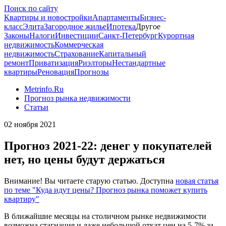
Поиск по сайту
Квартиры и новостройки
Апартаменты
Бизнес-
класс
Элита
Загородное жилье
Ипотека
Другое
Законы
Налоги
Инвестиции
Санкт-Петербург
Курортная
недвижимость
Коммерческая
недвижимость
Страхование
Капитальный
ремонт
Приватизация
Риэлторы
Нестандартные
квартиры
Реновация
Прогнозы
Metrinfo.Ru
Прогноз рынка недвижимости
Статьи
02 ноября 2021
Прогноз 2021-22: денег у покупателей
нет, но цены будут держаться
Внимание! Вы читаете старую статью. Доступна
новая статья
по теме "Куда идут цены? Прогноз рынка поможет купить
квартиру"
В ближайшие месяцы на столичном рынке недвижимости
возможна стагнация и даже небольшой откат цен на 5-7% за