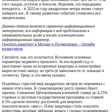
счет скидок, уступок и бонусов. Впрочем, эта передышка
ненадолго, - в 2022-м году квадратные метры вновь станут
набирать вес. К такому развитию событий сложились все
предпосылки.
Данная статья является справочно-информационным
материалом, вся информация в ней представлена в
ознакомительных целях и носит исключительно
информационный характер.
Оценить квартиру в Москве и Подмосковье – Онлайн
калькулятор
Смотрите, как это получается. Вспомним основные
параметры недавнего прошлого. За последний год «с
хвостиком» цены на вторичные квартиры и новостройки
выросли плюс-минус на треть (в зависимости от локации и
сегмента). Треш, и это мягко сказано.
Подобных страстей мир квадратных метров не переживал с
начала этого века. К сумасшедшему росту привел букет
причин. Снижение Центробанком ключевой ставки до 4,25%
годовых и льготная государственная программа со ставкой
6,5% сделали ипотеку доступной для широких
покупательских «масс». Плюс квартиры стали покупать
инвесторы, которые забирали деньги с сильно подешевевших