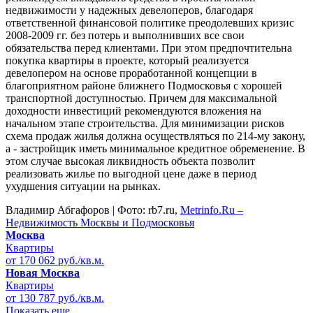
недвижимости у надежных девелоперов, благодаря
ответственной финансовой политике преодолевших кризис
2008-2009 гг. без потерь и выполнивших все свои
обязательства перед клиентами. При этом предпочтительна
покупка квартиры в проекте, который реализуется
девелопером на основе проработанной концепции в
благоприятном районе ближнего Подмосковья с хорошей
транспортной доступностью. Причем для максимальной
доходности инвестиций рекомендуются вложения на
начальном этапе строительства. Для минимизации рисков
схема продаж жилья должна осуществляться по 214-му закону,
а - застройщик иметь минимальное кредитное обременение. В
этом случае высокая ликвидность объекта позволит
реализовать жилье по выгодной цене даже в период
ухудшения ситуации на рынках.
Владимир Абгафоров | Фото: rb7.ru,
Metrinfo.Ru –
Недвижимость Москвы и Подмосковья
Москва
Квартиры
от 170 062 руб./кв.м.
Новая Москва
Квартиры
от 130 787 руб./кв.м.
Показать еще