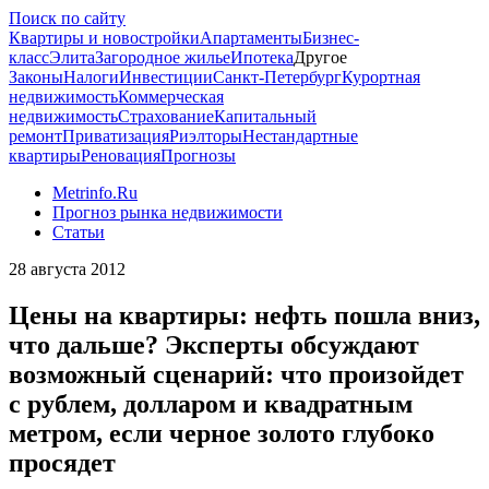
Поиск по сайту
Квартиры и новостройки
Апартаменты
Бизнес-
класс
Элита
Загородное жилье
Ипотека
Другое
Законы
Налоги
Инвестиции
Санкт-Петербург
Курортная
недвижимость
Коммерческая
недвижимость
Страхование
Капитальный
ремонт
Приватизация
Риэлторы
Нестандартные
квартиры
Реновация
Прогнозы
Metrinfo.Ru
Прогноз рынка недвижимости
Статьи
28 августа 2012
Цены на квартиры: нефть пошла вниз,
что дальше? Эксперты обсуждают
возможный сценарий: что произойдет
с рублем, долларом и квадратным
метром, если черное золото глубоко
просядет