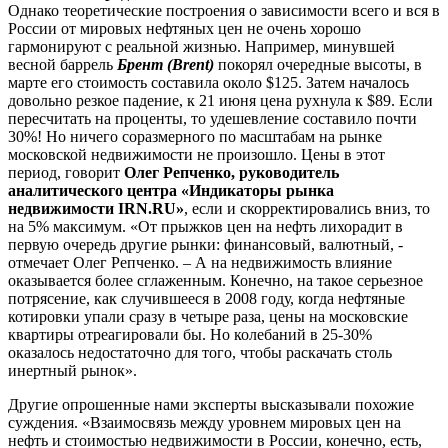
Однако теоретические построения о зависимости всего и вся в
России от мировых нефтяных цен не очень хорошо
гармонируют с реальной жизнью. Например, минувшей
весной баррель
Брент (Brent)
покорял очередные высоты, в
марте его стоимость составила около $125. Затем началось
довольно резкое падение, к 21 июня цена рухнула к $89. Если
пересчитать на проценты, то удешевление составило почти
30%! Но ничего соразмерного по масштабам на рынке
московской недвижимости не произошло. Цены в этот
период, говорит
Олег Репченко, руководитель
аналитического центра «
Индикаторы рынка
недвижимости IRN.RU
»
, если и скорректировались вниз, то
на 5% максимум. «От прыжков цен на нефть лихорадит в
первую очередь другие рынки: финансовый, валютный, -
отмечает Олег Репченко. – А на недвижимость влияние
оказывается более сглаженным. Конечно, на такое серьезное
потрясение, как случившееся в 2008 году, когда нефтяные
котировки упали сразу в четыре раза, цены на московские
квартиры отреагировали бы. Но колебаний в 25-30%
оказалось недостаточно для того, чтобы раскачать столь
инертный рынок».
Другие опрошенные нами эксперты высказывали похожие
суждения. «Взаимосвязь между уровнем мировых цен на
нефть и стоимостью недвижимости в России, конечно, есть,