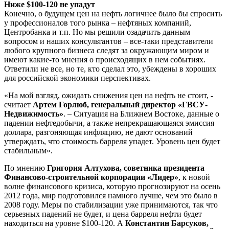
Ниже $100-120 не упадут
Конечно, о будущем цен на нефть логичнее было бы спросить
у профессионалов того рынка – нефтяных компаний,
Центробанка и т.п. Но мы решили озадачить данным
вопросом и наших консультантов – все-таки представители
любого крупного бизнеса следят за окружающим миром и
имеют какие-то мнения о происходящих в нем событиях.
Ответили не все, но те, кто сделал это, убеждены в хороших
для российской экономики перспективах.
«На мой взгляд, ожидать снижения цен на нефть не стоит, -
считает
Артем Горлюб, генеральный директор «ГВСУ-
Недвижимость»
. – Ситуация на Ближнем Востоке, данные о
падении нефтедобычи, а также непрекращающаяся эмиссия
доллара, разгоняющая инфляцию, не дают оснований
утверждать, что стоимость барреля упадет. Уровень цен будет
стабильным».
По мнению
Григория Алтухова, советника президента
Финансово-строительной корпорации «Лидер»
, к новой
волне финансового кризиса, которую прогнозируют на осень
2012 года, мир подготовился намного лучше, чем это было в
2008 году. Меры по стабилизации уже принимаются, так что
серьезных падений не будет, и цена барреля нефти будет
находиться на уровне $100-120. А
Константин Барсуков,