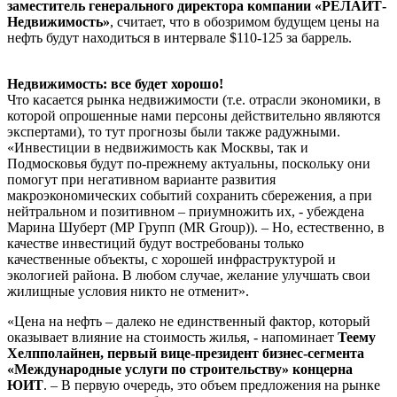
заместитель генерального директора компании «РЕЛАЙТ-
Недвижимость»
, считает, что в обозримом будущем цены на
нефть будут находиться в интервале $110-125 за баррель.
Недвижимость: все будет хорошо!
Что касается рынка недвижимости (т.е. отрасли экономики, в
которой опрошенные нами персоны действительно являются
экспертами), то тут прогнозы были также радужными.
«Инвестиции в недвижимость как Москвы, так и
Подмосковья будут по-прежнему актуальны, поскольку они
помогут при негативном варианте развития
макроэкономических событий сохранить сбережения, а при
нейтральном и позитивном – приумножить их, - убеждена
Марина Шуберт (МР Групп (MR Group)). – Но, естественно, в
качестве инвестиций будут востребованы только
качественные объекты, с хорошей инфраструктурой и
экологией района. В любом случае, желание улучшать свои
жилищные условия никто не отменит».
«Цена на нефть – далеко не единственный фактор, который
оказывает влияние на стоимость жилья, - напоминает
Теему
Хелпполайнен, первый вице-президент бизнес-сегмента
«Международные услуги по строительству» концерна
ЮИТ
. – В первую очередь, это объем предложения на рынке