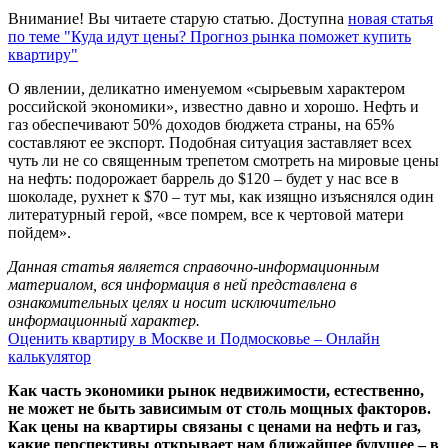
Внимание! Вы читаете старую статью. Доступна
новая статья
по теме "Куда идут цены? Прогноз рынка поможет купить
квартиру"
О явлении, деликатно именуемом «сырьевым характером
российской экономики», известно давно и хорошо. Нефть и
газ обеспечивают 50% доходов бюджета страны, на 65%
составляют ее экспорт. Подобная ситуация заставляет всех
чуть ли не со священным трепетом смотреть на мировые цены
на нефть: подорожает баррель до $120 – будет у нас все в
шоколаде, рухнет к $70 – тут мы, как изящно изъяснялся один
литературный герой, «все помрем, все к чертовой матери
пойдем».
Данная статья является справочно-информационным
материалом, вся информация в ней представлена в
ознакомительных целях и носит исключительно
информационный характер.
Оценить квартиру в Москве и Подмосковье – Онлайн
калькулятор
Как часть экономики рынок недвижимости, естественно,
не может не быть зависимым от столь мощных факторов.
Как цены на квартиры связаны с ценами на нефть и газ,
какие перспективы открывает нам ближайшее будущее – в