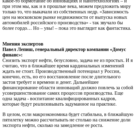
какое-то бормотание об инновациях и нанотехнологиях – и
при этом мы, как и в прошлые века, можем предложить миру
только то, что выкачали из собственных недр. «Зависимость
цен на московском рынке недвижимости от выпуска новых
автомобилей российского производства» - так звучало бы
более гордо… Но – увы! – пока это выглядит как фантастика.
Мнения экспертов
Павел Лепиш, генеральный директор компании «Домус
финанс»:
Снизить экспорт нефти, безусловно, задача не из простых. И я
считаю, что в ближайшее время кардинальных изменений
ждать не стоит. Производственный потенциал у России,
конечно, есть, но его восстановление после длительного
застоя требует и времени и денег. Дальнейшее
финансирование области инноваций должно повлечь за собой
усовершенствование самих процессов производства. Еще
одна задача - воспитание квалифицированных кадров,
которые будут реализовывать задуманное на практике.
В целом, если макроэкономика будет стабильна, в ближайшую
пятилетку можно рассчитывать не столько на снижение доли
экспорта нефти, сколько на замедление ее роста.