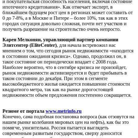
и покупательская способность населения, включая состояние
ипотечного кредитования». Как отмечает эксперт, в
ближайшем будущем рост цен в регионах может составить от
0 до 7-8%, а в Москве и Питере – более 10%, так как в этих
городах ситуация довольно сложная, почти нет участков и
получить разрешение на строительство очень непросто.
Карен Мелконян, управляющий партнер компании
Элитсентер (EliteCenter)
, для начала встревожил нас
мнением о том, что сегодня рынок недвижимости «находится
в состоянии ожидания кризиса». Однако, продолжил он, в
такое состояние он периодически впадает с 2008 года.
Наиболее вероятно, что в сентябре кризиса не произойдет,
рынок недвижимости активизируется и будет прибывать в
таком состоянии до декабря. При этом в сегменте
высокобюджетного жилья ожидается повышение стоимости
квадратного метра, так как на рынке дорогостоящей
недвижимости объем предложения постепенно сокращается.
Резюме от портала
www.metrinfo.ru
Конечно, сама подобная постановка вопроса (как отзовутся на
нашем рынке колебания мировых цен на нефть), как бы это
помягче, унизительна. Россия пытается выглядеть
современным развитым государством, сверху доносится