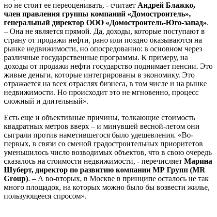
но не стоит ее переоценивать, - считает
Андрей Блажко,
член правления группы компаний «Домостроитель»,
генеральный директор ООО «Домостроитель-Юго-запад»
.
– Она не является прямой. Да, доходы, которые поступают в
страну от продажи нефти, рано или поздно оказываются на
рынке недвижимости, но опосредованно: в основном через
различные государственные программы. К примеру, на
доходы от продажи нефти государство поднимает пенсии. Это
живые деньги, которые интегрированы в экономику. Это
отражается на всех отраслях бизнеса, в том числе и на рынке
недвижимости. Но происходит это не мгновенно, процесс
сложный и длительный».
Есть еще и объективные причины, толкающие стоимость
квадратных метров вверх – и минувшей весной-летом они
сыграли против наметившегося было удешевления. «Во-
первых, в связи со сменой градостроительных приоритетов
уменьшилось число возводимых объектов, что в свою очередь
сказалось на стоимости недвижимости, - перечисляет
Марина
Шуберт, директор по развитию компании МР Групп (MR
Group)
. – А во-вторых, в Москве в принципе осталось не так
много площадок, на которых можно было бы возвести жилье,
пользующееся спросом».