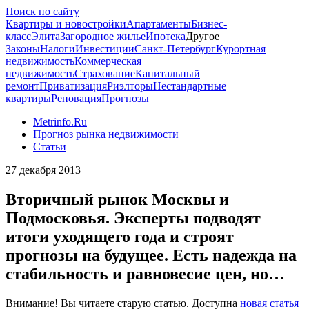
Поиск по сайту
Квартиры и новостройки
Апартаменты
Бизнес-
класс
Элита
Загородное жилье
Ипотека
Другое
Законы
Налоги
Инвестиции
Санкт-Петербург
Курортная
недвижимость
Коммерческая
недвижимость
Страхование
Капитальный
ремонт
Приватизация
Риэлторы
Нестандартные
квартиры
Реновация
Прогнозы
Metrinfo.Ru
Прогноз рынка недвижимости
Статьи
27 декабря 2013
Вторичный рынок Москвы и
Подмосковья. Эксперты подводят
итоги уходящего года и строят
прогнозы на будущее. Есть надежда на
стабильность и равновесие цен, но…
Внимание! Вы читаете старую статью. Доступна
новая статья