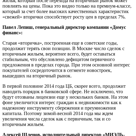
жилья, который после перехода на вторичный рынок может
повлиять на цены. Пока это видно только на премиум-классе,
который за счет более высоких качественных характеристик
«свежей» вторички способствует росту цен в пределах 7%.
Павел Лепиш, генеральный директор компании «Домус
финанс»:
Старая «вторичка», построенная еще в советские годы,
продолжит терять свои позиции. В Москве число сделок с
вторичным жильем, вероятнее всего, будет оставаться
стабильным, что обусловлено дефицитом первичного
предложения в пределах города. При этом основной интерес
покупателей сосредоточится в сегменте новостроек,
вышедших на вторичный рынок.
В первой половине 2014 года ЦБ, скорее всего, продолжит
наводить порядок в банковской сфере. Не исключено, что
будут отозваны лицензии еще у нескольких банков. На этом
фоне увеличится интерес граждан к недвижимости как к
надежному инструменту сбережения и преумножения
капитала. Поэтому зимой-весной 2014 года мы ждем
увеличения числа сделок как с первичным, так и со
вторичным жильем.
Алексей Шленов, исполнительный директор «МИЭЛЬ-