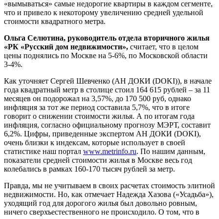
«вымываться» самые недорогие квартиры в каждом сегменте,
что и привело к некоторому увеличению средней удельной
стоимости квадратного метра.
Ольга Селютина, руководитель отдела вторичного жилья
«РК «Русский дом недвижимости»,
считает, что в целом
цены поднялись по Москве на 5-6%, по Московской области
3-4%.
Как уточняет Сергей Шевченко (АН ДОКИ (DOKI)), в начале
года квадратный метр в столице стоил 164 615 рублей – за 11
месяцев он подорожал на 3,57%, до 170 500 руб, однако
инфляция за тот же период составила 5,7%, что в итоге
говорит о снижении стоимости жилья. А по итогам года
инфляция, согласно официальному прогнозу МЭРТ, составит
6,2%. Цифры, приведенные экспертом АН ДОКИ (DOKI),
очень близки к индексам, которые использует в своей
статистике наш портал
www.metrinfo.ru
. По нашим данным,
показатели средней стоимости жилья в Москве весь год
колебались в рамках 160-170 тысяч рублей за метр.
Правда, мы не учитываем в своих расчетах стоимость элитной
недвижимости. Но, как отмечает Надежда Хазова («Усадьба»),
уходящий год для дорогого жилья был довольно ровным,
ничего сверхъестественн
ого не происходило. О том, что в