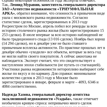
Однако некоторые особенности года эксперты отмечают.
Так,
Леонид Муравин, заместитель генерального директора
ЗАО «Агентство недвижимости «ТРИУМФАЛЬНАЯ
АРКА»
, обратил внимание, что сезонность в привычном виде
ушла с московского рынка недвижимости. Согласно
статистике сделок, зарегистрированных в 2013 году
Росреестром по Москве, апрель побил все рекорды за всю
историю столичного рынка жилья (было зарегистрировано 15
253 сделки). В июле впервые за всю историю наблюдений не
было традиционного спада (13 016 сделок). Ноябрь был хорош
(14 294 сделки), но в декабре уже не было ставшего
привычным всплеска активности. По практике прошлых лет в
декабре обычно «уходили» все объекты, которые за весь год
не могли найти своего покупателя. А сейчас ажиотажа не
наблюдается. Эксперт считает, что это свидетельствует о
наступлении эпохи стабильности (не путать со стагнацией).
Участники рынка недвижимости неторопливо выбирают себе
жилье по вкусу и по карману. Для справки: минимальное
количество сделок в 2013 году в Москве было
зарегистрировано в январе, феврале и марте – 4093, 6346 и
4084 соответственно.
Надежда Хазова, генеральный директор агентства
эксклюзивной недвижимости «Усадьба»,
также отмечает
необычную кривую спроса: непривычно много сделок