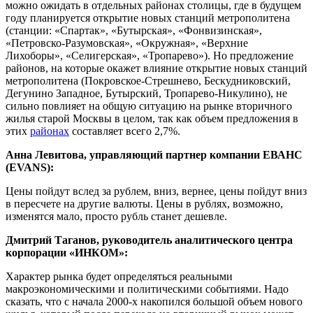
можно ожидать в отдельных районах столицы, где в будущем
году планируется открытие новых станций метрополитена
(станции: «Спартак», «Бутырская», «Фонвизинская»,
«Петровско-Разумовская», «Окружная», «Верхние
Лихоборы», «Селигерская», «Тропарево»). Но предложение
районов, на которые окажет влияние открытие новых станций
метрополитена (Покровское-Стрешнево, Бескудниковский,
Дегунино Западное, Бутырский, Тропарево-Никулино), не
сильно повлияет на общую ситуацию на рынке вторичного
жилья старой Москвы в целом, так как объем предложения в
этих
районах
составляет всего 2,7%.
Анна Левитова, управляющий партнер компании ЕВАНС
(EVANS):
Цены пойдут вслед за рублем, вниз, вернее, цены пойдут вниз
в пересчете на другие валюты. Цены в рублях, возможно,
изменятся мало, просто рубль станет дешевле.
Дмитрий Таганов, руководитель аналитического центра
корпорации «ИНКОМ»:
Характер рынка будет определяться реальными
макроэкономическими и политическими событиями. Надо
сказать, что с начала 2000-х накопился большой объем нового