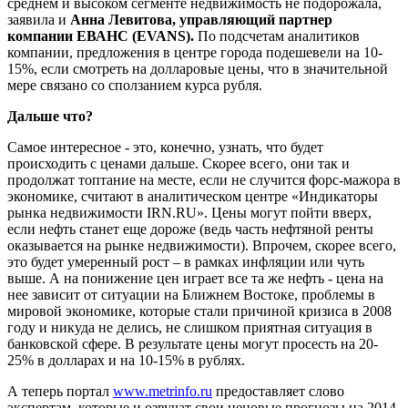
среднем и высоком сегменте недвижимость не подорожала,
заявила и
Анна Левитова, управляющий партнер
компании ЕВАНС (EVANS).
По подсчетам аналитиков
компании, предложения в центре города подешевели на 10-
15%, если смотреть на долларовые цены, что в значительной
мере связано со сползанием курса рубля.
Дальше что?
Самое интересное - это, конечно, узнать, что будет
происходить с ценами дальше. Скорее всего, они так и
продолжат топтание на месте, если не случится форс-мажора в
экономике, считают в аналитическом центре «Индикаторы
рынка недвижимости IRN.RU». Цены могут пойти вверх,
если нефть станет еще дороже (ведь часть нефтяной ренты
оказывается на рынке недвижимости). Впрочем, скорее всего,
это будет умеренный рост – в рамках инфляции или чуть
выше. А на понижение цен играет все та же нефть - цена на
нее зависит от ситуации на Ближнем Востоке, проблемы в
мировой экономике, которые стали причиной кризиса в 2008
году и никуда не делись, не слишком приятная ситуация в
банковской сфере. В результате цены могут просесть на 20-
25% в долларах и на 10-15% в рублях.
А теперь портал
www.metrinfo.ru
предоставляет слово
экспертам, которые и озвучат свои ценовые прогнозы на 2014