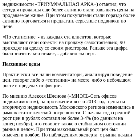
недвижимости «ТРИУМФАЛЬНАЯ АРКА») отметил, что
сегодня продавцы еще более активно стали завышать цены на
продаваемое жилье. При этом покупатели стали гораздо более
активно торговаться и предлагать серьезные подвижки по
цене.
«По статистике, - из каждых ста клиентов, которые
выставляют свои объекты на продажу самостоятельно, 90
приходят на сделку со своим риелтором. Раньше эта цифра
была значительно ниже», - добавил эксперт.
Пассивные цены
Практически все наши комментаторы, анализируя поведение
цен, говорят либо о «топтании» на месте, либо о небольшом
росте в пределах инфляции.
По мнению Алексея Шленова («МИЭЛЬ-Сеть офисов
недвижимости»), на протяжении всего 2013 года цены на
вторичную недвижимость Московского региона изменялись в
рамках статистической погрешности. С начала года средний
рост цен в рублях составил не более 3-4% (по данным на
конец ноября), что говорит также о стабильном состоянии
рынка в целом. При этом максимальный рост цен был
отмечен в ноябре. По наблюдениям эксперта, с рынка начали