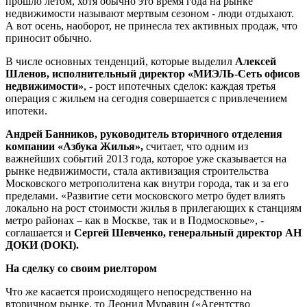
прошло летом, хотя обычно это время года на рынке
недвижимости называют мертвым сезоном - люди отдыхают.
А вот осень, наоборот, не принесла тех активных продаж, что
приносит обычно.
В числе основных тенденций, которые выделил
Алексей
Шленов, исполнительный директор «МИЭЛЬ-Сеть офисов
недвижимости»
, - рост ипотечных сделок: каждая третья
операция с жильем на сегодня совершается с привлечением
ипотеки.
Андрей Банников, руководитель вторичного отделения
компании «Азбука Жилья»,
считает, что одним из
важнейших событий 2013 года, которое уже сказывается на
рынке недвижимости, стала активизация строительства
Московского метрополитена как внутри города, так и за его
пределами. «Развитие сети московского метро будет влиять
локально на рост стоимости жилья в прилегающих к станциям
метро районах – как в Москве, так и в Подмосковье», -
соглашается и
Сергей Шевченко, генеральный директор АН
ДОКИ (DOKI).
На сделку со своим риелтором
Что же касается происходящего непосредственно на
вторичном рынке, то Леонид Муравин («Агентство