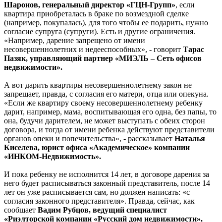
Шаронов, генеральный директор «ГЦН-Групп»
, если
квартира приобреталась в браке по возмездной сделке
(например, покупалась), для того чтобы ее подарить, нужно
согласие супруга (супруги). Есть и другие ограничения.
«Например, дарение запрещено от имени
несовершеннолетних и недееспособных», - говорит
Тарас
Пазяк, управляющий партнер «МИЭЛЬ – Сеть офисов
недвижимости».
А вот дарить квартиры несовершеннолетнему закон не
запрещает, правда, с согласия его матери, отца или опекуна.
«Если же квартиру своему несовершеннолетнему ребенку
дарит, например, мама, воспитывающая его одна, без папы, то
она, будучи дарителем, не может выступать с обеих сторон
договора, и тогда от имени ребенка действуют представители
органов опеки и попечительства», - рассказывает
Наталья
Киселева, юрист офиса «Академическое» компании
«ИНКОМ-Недвижимость».
И пока ребенку не исполнится 14 лет, в договоре дарения за
него будет расписываться законный представитель, после 14
лет он уже расписывается сам, но должен написать: «с
согласия законного представителя». Правда, сейчас, как
сообщает
Вадим Рубцов, ведущий специалист
«Риэлторской компании «Русский дом недвижимости»,