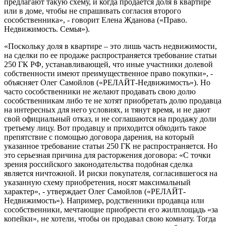
предлагают такую схему, и когда продается доля в квартире
или в доме, чтобы не спрашивать согласия второго
сособственника», - говорит Елена Жданова («Право.
Недвижимость. Семья»).
«Поскольку доля в квартире – это лишь часть недвижимости,
на сделки по ее продаже распространяется требование статьи
250 ГК РФ, устанавливающей, что иные участники долевой
собственности имеют преимущественное право покупки», -
объясняет Олег Самойлов («РЕЛАЙТ-Недвижимость»). Но
часто сособственники не желают продавать свою долю
сособственникам либо те не хотят приобретать долю продавца
на интересных для него условиях, и тянут время, и не дают
свой официальный отказ, и не соглашаются на продажу доли
третьему лицу. Вот продавцу и приходится обходить такое
препятствие с помощью договора дарения, на который
указанное требование статьи 250 ГК не распространяется. Но
это серьезная причина для расторжения договора: «С точки
зрения российского законодательства подобная сделка
является ничтожной. И риски покупателя, согласившегося на
указанную схему приобретения, носят максимальный
характер», - утверждает Олег Самойлов («РЕЛАЙТ-
Недвижимость»). Например, родственники продавца или
сособственники, мечтающие приобрести его жилплощадь «за
копейки», не хотели, чтобы он продавал свою комнату. Тогда