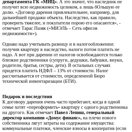
департамента ГК «МИЦ»
. А это значит, что наследник не
получит всю недвижимость целиком, а лишь бОльшую ее
долю. «Договор дарения привлекательнее, например, для
дальнейшей продажи объекта. Наследство, как правило,
проверить тяжелее, и покупатели порою его опасаются», -
отмечает Тарас Пазяк («МИЭЛЬ – Сеть офисов
недвижимости»).
Однако надо учитывать разницу и в налогообложении:
получив квартиру в наследство, налоги потом платить не
надо. А вот при дарении от налогов освобождаются только
близкие родственники (супруги, дедушки, бабушки, внуки,
родители, братья, сестры, дети). В остальных случаях
придется платить НДФЛ – 13% от стоимости. Налог
рассчитывается от стоимости, определенной Бюро
технической инвентаризации (БТИ).
Подарок и последствия
К договору дарения очень часто прибегают, когда в одной
семье хотят «переоформить» квартиру с одного родственника
на другого. Как отмечает
Павел Лепиш, генеральный
директор компании «Домус финанс»,
на плечи нового
собственника лягут затраты на содержание имущества:
коммунальные платежи, членские взносы в кооператив (если