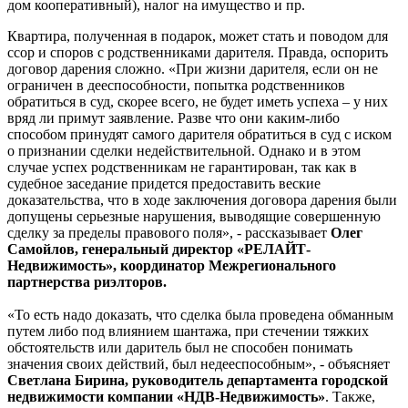
дом кооперативный), налог на имущество и пр.
Квартира, полученная в подарок, может стать и поводом для
ссор и споров с родственниками дарителя. Правда, оспорить
договор дарения сложно. «При жизни дарителя, если он не
ограничен в дееспособности, попытка родственников
обратиться в суд, скорее всего, не будет иметь успеха – у них
вряд ли примут заявление. Разве что они каким-либо
способом принудят самого дарителя обратиться в суд с иском
о признании сделки недействительной. Однако и в этом
случае успех родственникам не гарантирован, так как в
судебное заседание придется предоставить веские
доказательства, что в ходе заключения договора дарения были
допущены серьезные нарушения, выводящие совершенную
сделку за пределы правового поля», - рассказывает
Олег
Самойлов, генеральный директор «РЕЛАЙТ-
Недвижимость», координатор Межрегионального
партнерства риэлторов.
«То есть надо доказать, что сделка была проведена обманным
путем либо под влиянием шантажа, при стечении тяжких
обстоятельств или даритель был не способен понимать
значения своих действий, был недееспособным», - объясняет
Светлана Бирина, руководитель департамента городской
недвижимости компании «НДВ-Недвижимость»
. Также,