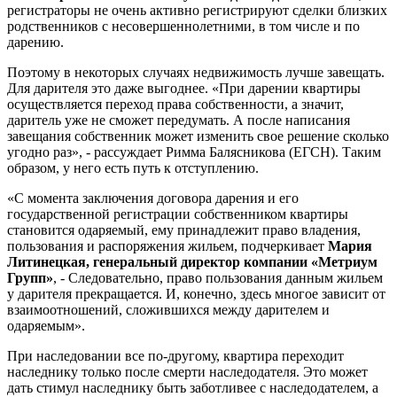
регистраторы не очень активно регистрируют сделки близких
родственников с несовершеннолетними, в том числе и по
дарению.
Поэтому в некоторых случаях недвижимость лучше завещать.
Для дарителя это даже выгоднее. «При дарении квартиры
осуществляется переход права собственности, а значит,
даритель уже не сможет передумать. А после написания
завещания собственник может изменить свое решение сколько
угодно раз», - рассуждает Римма Балясникова (ЕГСН). Таким
образом, у него есть путь к отступлению.
«С момента заключения договора дарения и его
государственной регистрации собственником квартиры
становится одаряемый, ему принадлежит право владения,
пользования и распоряжения жильем, подчеркивает
Мария
Литинецкая, генеральный директор компании «Метриум
Групп»
, - Следовательно, право пользования данным жильем
у дарителя прекращается. И, конечно, здесь многое зависит от
взаимоотношений, сложившихся между дарителем и
одаряемым».
При наследовании все по-другому, квартира переходит
наследнику только после смерти наследодателя. Это может
дать стимул наследнику быть заботливее с наследодателем, а