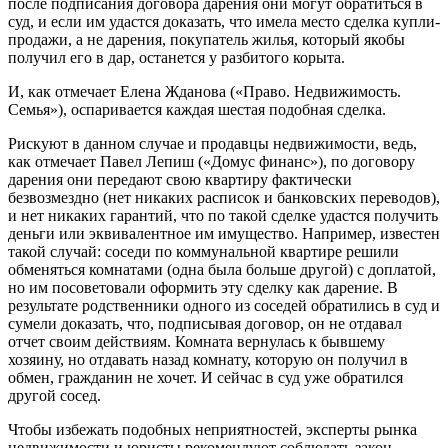
после подписания договора дарения они могут обратиться в
суд, и если им удастся доказать, что имела место сделка купли-
продажи, а не дарения, покупатель жилья, который якобы
получил его в дар, останется у разбитого корыта.
И, как отмечает Елена Жданова («Право. Недвижимость.
Семья»), оспаривается каждая шестая подобная сделка.
Рискуют в данном случае и продавцы недвижимости, ведь,
как отмечает Павел Лепиш («Домус финанс»), по договору
дарения они передают свою квартиру фактически
безвозмездно (нет никаких расписок и банковских переводов),
и нет никаких гарантий, что по такой сделке удастся получить
деньги или эквивалентное им имущество. Например, известен
такой случай: соседи по коммунальной квартире решили
обменяться комнатами (одна была больше другой) с доплатой,
но им посоветовали оформить эту сделку как дарение. В
результате родственники одного из соседей обратились в суд и
сумели доказать, что, подписывая договор, он не отдавал
отчет своим действиям. Комната вернулась к бывшему
хозяину, но отдавать назад комнату, которую он получил в
обмен, гражданин не хочет. И сейчас в суд уже обратился
другой сосед.
Чтобы избежать подобных неприятностей, эксперты рынка
недвижимости и юристы рекомендуют соблюдать закон.