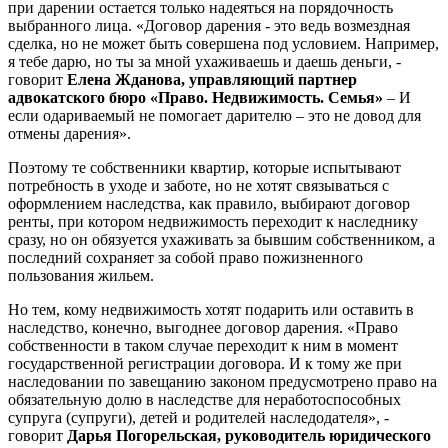
при дарении остается только надеяться на порядочность
выбранного лица. «Договор дарения - это ведь возмездная
сделка, но не может быть совершена под условием. Например,
я тебе дарю, но ты за мной ухаживаешь и даешь деньги, -
говорит
Елена Жданова, управляющий партнер
адвокатского бюро «Право. Недвижимость. Семья»
– И
если одариваемый не помогает дарителю – это не довод для
отмены дарения».
Поэтому те собственники квартир, которые испытывают
потребность в уходе и заботе, но не хотят связываться с
оформлением наследства, как правило, выбирают договор
ренты, при котором недвижимость переходит к наследнику
сразу, но он обязуется ухаживать за бывшим собственником, а
последний сохраняет за собой право пожизненного
пользования жильем.
Но тем, кому недвижимость хотят подарить или оставить в
наследство, конечно, выгоднее договор дарения. «Право
собственности в таком случае переходит к ним в момент
государственной регистрации договора. И к тому же при
наследовании по завещанию законом предусмотрено право на
обязательную долю в наследстве для неработоспособных
супруга (супруги), детей и родителей наследодателя», -
говорит
Дарья Погорельская, руководитель юридического