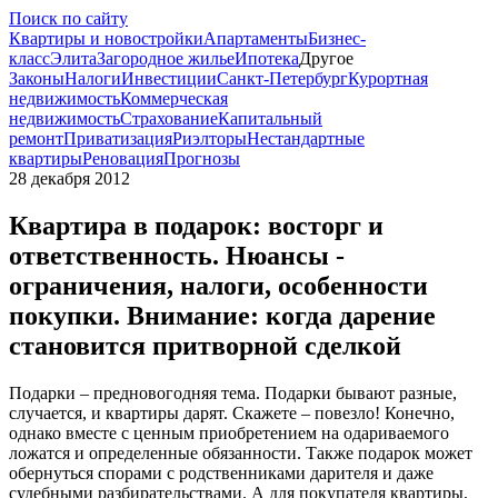
Поиск по сайту
Квартиры и новостройки
Апартаменты
Бизнес-
класс
Элита
Загородное жилье
Ипотека
Другое
Законы
Налоги
Инвестиции
Санкт-Петербург
Курортная
недвижимость
Коммерческая
недвижимость
Страхование
Капитальный
ремонт
Приватизация
Риэлторы
Нестандартные
квартиры
Реновация
Прогнозы
28 декабря 2012
Квартира в подарок: восторг и
ответственность. Нюансы -
ограничения, налоги, особенности
покупки. Внимание: когда дарение
становится притворной сделкой
Подарки – предновогодняя тема. Подарки бывают разные,
случается, и квартиры дарят. Скажете – повезло! Конечно,
однако вместе с ценным приобретением на одариваемого
ложатся и определенные обязанности. Также подарок может
обернуться спорами с родственниками дарителя и даже
судебными разбирательствами. А для покупателя квартиры,