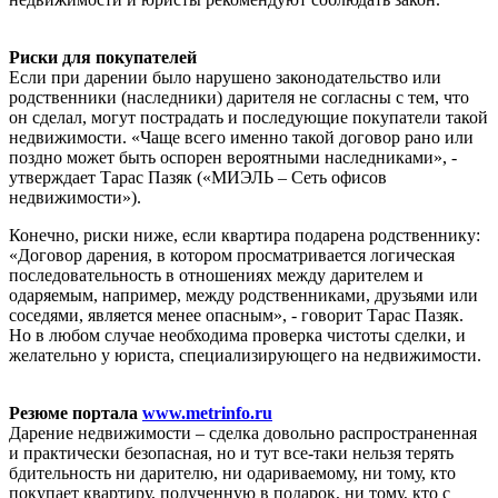
Риски для покупателей
Если при дарении было нарушено законодательство или
родственники (наследники) дарителя не согласны с тем, что
он сделал, могут пострадать и последующие покупатели такой
недвижимости. «Чаще всего именно такой договор рано или
поздно может быть оспорен вероятными наследниками», -
утверждает Тарас Пазяк («МИЭЛЬ – Сеть офисов
недвижимости»).
Конечно, риски ниже, если квартира подарена родственнику:
«Договор дарения, в котором просматривается логическая
последовательность в отношениях между дарителем и
одаряемым, например, между родственниками, друзьями или
соседями, является менее опасным», - говорит Тарас Пазяк.
Но в любом случае необходима проверка чистоты сделки, и
желательно у юриста, специализирующего на недвижимости.
Резюме портала
www.metrinfo.ru
Дарение недвижимости – сделка довольно распространенная
и практически безопасная, но и тут все-таки нельзя терять
бдительность ни дарителю, ни одариваемому, ни тому, кто
покупает квартиру, полученную в подарок, ни тому, кто с