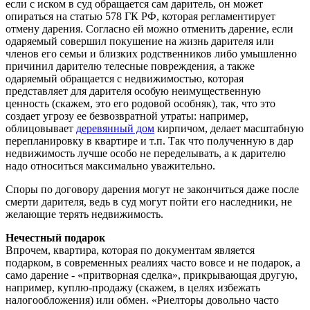
если с иском в суд обращается сам даритель, он может
опираться на статью 578 ГК РФ, которая регламентирует
отмену дарения. Согласно ей можно отменить дарение, если
одаряемый совершил покушение на жизнь дарителя или
членов его семьи и близких родственников либо умышленно
причинил дарителю телесные повреждения, а также
одаряемый обращается с недвижимостью, которая
представляет для дарителя особую неимущественную
ценность (скажем, это его родовой особняк), так, что это
создает угрозу ее безвозвратной утраты: например,
облицовывает
деревянный дом
кирпичом, делает масштабную
перепланировку в квартире и т.п. Так что полученную в дар
недвижимость лучше особо не переделывать, а к дарителю
надо относиться максимально уважительно.
Споры по договору дарения могут не закончиться даже после
смерти дарителя, ведь в суд могут пойти его наследники, не
желающие терять недвижимость.
Нечестный подарок
Впрочем, квартира, которая по документам является
подарком, в современных реалиях часто вовсе и не подарок, а
само дарение - «притворная сделка», прикрывающая другую,
например, куплю-продажу (скажем, в целях избежать
налогообложения) или обмен. «Риелторы довольно часто