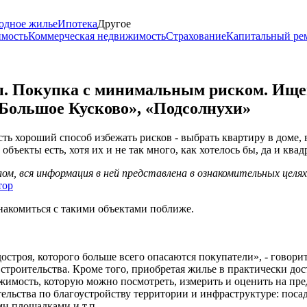
одное жилье
Ипотека
Другое
имость
Коммерческая недвижимость
Страхование
Капитальный ре
ы. Покупка с минимальным риском. Ищ
«Большое Кусково», «Подсолнухи»
сть хороший способ избежать рисков - выбрать квартиру в доме,
объекты есть, хотя их и не так много, как хотелось бы, да и ква
м, вся информация в ней представлена в ознакомительных целя
тор
накомиться с такими объектами поближе.
остроя, которого больше всего опасаются покупатели», - говори
ия строительства. Кроме того, приобретая жилье в практически д
жимость, которую можно посмотреть, измерить и оценить на пре
ельства по благоустройству территории и инфраструктуре: посад
и площадками и т.п.