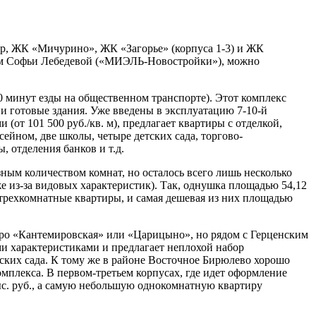
ер, ЖК «Мичурино», ЖК «Загорье» (корпуса 1-3) и ЖК
нным Софьи Лебедевой («МИЭЛЬ-Новостройки»), можно
 минут езды на общественном транспорте). Этот комплекс
ь и готовые здания. Уже введены в эксплуатацию 7-10-й
(от 101 500 руб./кв. м), предлагает квартиры с отделкой,
йном, две школы, четыре детских сада, торгово-
 отделения банков и т.д.
зным количеством комнат, но осталось всего лишь несколько
е из-за видовых характеристик). Так, однушка площадью 54,12
ишь трехкомнатные квартиры, и самая дешевая из них площадью
етро «Кантемировская» или «Царицыно», но рядом с Герценским
и характеристиками и предлагает неплохой набор
ких сада. К тому же в районе Восточное Бирюлево хорошо
мплекса. В первом-третьем корпусах, где идет оформление
тыс. руб., а самую небольшую однокомнатную квартиру