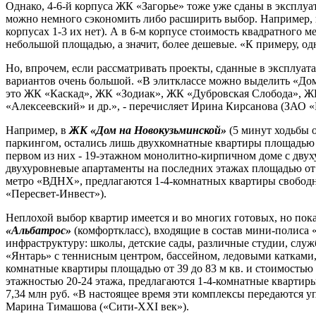
Однако, 4-6-й корпуса ЖК «Загорье» тоже уже сданы в эксплуат
можно немного сэкономить либо расширить выбор. Например, в 
корпусах 1-3 их нет). А в 6-м корпусе стоимость квадратного ме
небольшой площадью, а значит, более дешевые. «К примеру, одну
Но, впрочем, если рассматривать проекты, сданные в эксплуат
вариантов очень большой. «В элитклассе можно выделить «Дом 
это ЖК «Каскад», ЖК «Зодиак», ЖК «Дубровская Слобода», 
«Алексеевский» и др.», - перечисляет Ирина Кирсанова (ЗАО «
Например, в
ЖК «Дом на Новокузьминской»
(5 минут ходьбы 
паркингом, остались лишь двухкомнатные квартиры площадью 80
первом из них - 19-этажном монолитно-кирпичном доме с двух
двухуровневые апартаменты на последних этажах площадью от 5
метро «ВДНХ», предлагаются 1-4-комнатных квартиры свободно
«Пересвет-Инвест»).
Неплохой выбор квартир имеется и во многих готовых, но пок
«Альбатрос»
(комфорткласс), входящие в состав мини-полиса
инфраструктуру: школы, детские сады, различные студии, слу
«Янтарь» с теннисным центром, бассейном, ледовыми катками,
комнатные квартиры площадью от 39 до 83 м кв. и стоимостью 
этажностью 20-24 этажа, предлагаются 1-4-комнатные квартиры 
7,34 млн руб. «В настоящее время эти комплексы передаются у
Марина Тимашова («Сити-XXI век»).