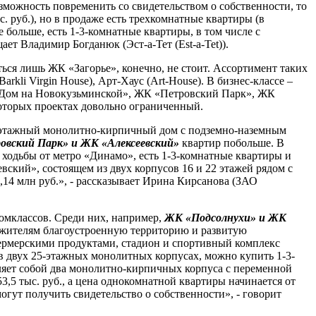
озможность повременить со свидетельством о собственности, то
. руб.), но в продаже есть трехкомнатные квартиры (в
же больше, есть 1-3-комнатные квартиры, в том числе с
ает Владимир Богданюк (Эст-а-Тет (Est-a-Tet)).
ься лишь ЖК «Загорье», конечно, не стоит. Ассортимент таких
li Virgin House), Арт-Хаус (Art-House). В бизнес-классе –
«Дом на Новокузьминской», ЖК «Петровский Парк», ЖК
которых проектах довольно ограниченный.
24-этажный монолитно-кирпичный дом с подземно-наземным
вский Парк» и ЖК «Алексеевский»
квартир побольше. В
ходьбы от метро «Динамо», есть 1-3-комнатные квартиры и
вский», состоящем из двух корпусов 16 и 22 этажей рядом с
14 млн руб.», - рассказывает Ирина Кирсанова (ЗАО
омклассов. Среди них, например,
ЖК «Подсолнухи» и ЖК
м жителям благоустроенную территорию и развитую
 фермерскими продуктами, стадион и спортивный комплекс
в двух 25-этажных монолитных корпусах, можно купить 1-3-
вляет собой два монолитно-кирпичных корпуса с переменной
3,5 тыс. руб., а цена однокомнатной квартиры начинается от
гут получить свидетельство о собственности», - говорит