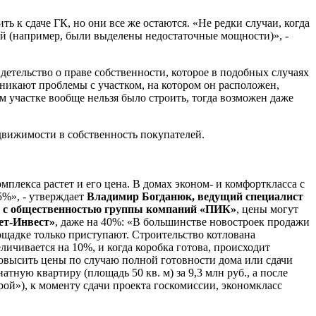
 к сдаче ГК, но они все же остаются. «Не редки случаи, когда
й (например, были выделены недостаточные мощности)», -
детельство о праве собственности, которое в подобных случаях
зникают проблемы с участком, на котором он расположен,
м участке вообще нельзя было строить, тогда возможен даже
движимости в собственность покупателей.
мплекса растет и его цена. В домах эконом- и комфорткласса с
5%», - утверждает
Владимир Богданюк, ведущий специалист
м с общественностью группы компаний «ПИК»
, цены могут
ет-Инвест»
, даже на 40%: «В большинстве новостроек продажи
ощадке только приступают. Строительство котлована
личивается на 10%, и когда коробка готова, происходит
 повысить цены по случаю полной готовности дома или сдачи
ную квартиру (площадь 50 кв. м) за 9,3 млн руб., а после
ой»), к моменту сдачи проекта госкомиссии, экономкласс