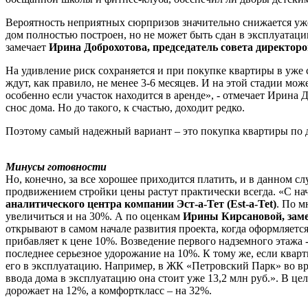
Вероятность неприятных сюрпризов значительно снижается уже н
дом полностью построен, но не может быть сдан в эксплуатац
замечает
Ирина Доброхотова, председатель совета директо
На удивление риск сохраняется и при покупке квартиры в уже 
ждут, как правило, не менее 3-6 месяцев. И на этой стадии м
особенно если участок находится в аренде», - отмечает Ирина 
снос дома. Но до такого, к счастью, доходит редко.
Поэтому самый надежный вариант – это покупка квартиры по д
Минусы готовности
Но, конечно, за все хорошее приходится платить, и в данном сл
продвижением стройки цены растут практически всегда. «С нач
аналитического центра компании Эст-а-Тет (Est-a-Tet)
. По 
увеличиться и на 30%. А по оценкам
Ирины Кирсановой, заме
открывают в самом начале развития проекта, когда оформляетс
прибавляет к цене 10%. Возведение первого надземного этажа -
последнее серьезное удорожание на 10%. К тому же, если квар
его в эксплуатацию. Например, в ЖК «Петровский Парк» во вре
ввода дома в эксплуатацию она стоит уже 13,2 млн руб.». В 
дорожает на 12%, а комфорткласс – на 32%.