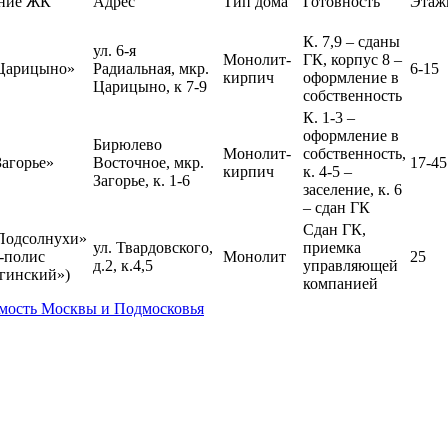
ние ЖК
Адрес
Тип дома
Готовность
Этаж
К. 7,9 – сданы
ул. 6-я
Монолит-
ГК, корпус 8 –
Царицыно»
Радиальная, мкр.
6-15
кирпич
оформление в
Царицыно, к 7-9
собственность
К. 1-3 –
оформление в
Бирюлево
Монолит-
собственность,
агорье»
Восточное, мкр.
17-45
кирпич
к. 4-5 –
Загорье, к. 1-6
заселение, к. 6
– сдан ГК
Сдан ГК,
Подсолнухи»
ул. Твардовского,
приемка
-полис
Монолит
25
д.2, к.4,5
управляющей
гинский»)
компанией
Сдан ГК,
имость Москвы и Подмосковья
внутренняя
льбатрос»
ул. Твардовского,
Монолит-
отделка,
-полис
20-24
д.12, к.2,3
кирпич
приемка
гинский»)
управляющей
компанией
1-я
ом на
Новокузьминская,
Монолит
Сдан ГК
24
узьминской»