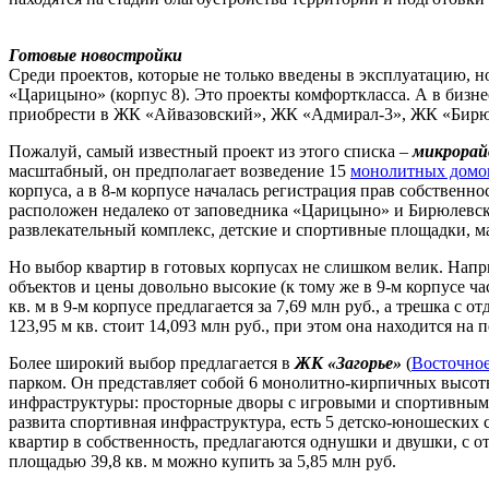
Готовые новостройки
Среди проектов, которые не только введены в эксплуатацию, 
«Царицыно» (корпус 8). Это проекты комфорткласса. А в бизн
приобрести в ЖК «Айвазовский», ЖК «Адмирал-3», ЖК «Бирюз
Пожалуй, самый известный проект из этого списка –
микрорай
масштабный, он предполагает возведение 15
монолитных домо
корпуса, а в 8-м корпусе началась регистрация прав собственн
расположен недалеко от заповедника «Царицыно» и Бирюлевско
развлекательный комплекс, детские и спортивные площадки, ма
Но выбор квартир в готовых корпусах не слишком велик. Наприм
объектов и цены довольно высокие (к тому же в 9-м корпусе ч
кв. м в 9-м корпусе предлагается за 7,69 млн руб., а трешка с 
123,95 м кв. стоит 14,093 млн руб., при этом она находится на 
Более широкий выбор предлагается в
ЖК «Загорье»
(
Восточно
парком. Он представляет собой 6 монолитно-кирпичных высотн
инфраструктуры: просторные дворы с игровыми и спортивными
развита спортивная инфраструктура, есть 5 детско-юношеских
квартир в собственность, предлагаются однушки и двушки, с о
площадью 39,8 кв. м можно купить за 5,85 млн руб.