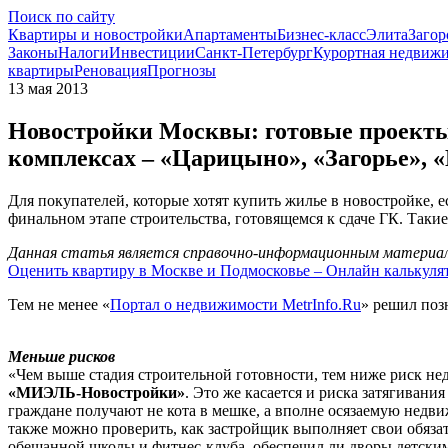
Поиск по сайту
Квартиры и новостройки
Апартаменты
Бизнес-класс
Элита
Загор
Законы
Налоги
Инвестиции
Санкт-Петербург
Курортная недвиж
квартиры
Реновация
Прогнозы
13 мая 2013
Новостройки Москвы: готовые проект
комплексах – «Царицыно», «Загорье», 
Для покупателей, которые хотят купить жилье в новостройке, е
финальном этапе строительства, готовящемся к сдаче ГК. Такие 
Данная статья является справочно-информационным материало
Оценить квартиру в Москве и Подмосковье – Онлайн калькуля
Тем не менее «
Портал о недвижимости MetrInfo.Ru
» решил поз
Меньше рисков
«Чем выше стадия строительной готовности, тем ниже риск нед
«МИЭЛЬ-Новостройки»
. Это же касается и риска затягиван
граждане получают не кота в мешке, а вполне осязаемую недви
также можно проверить, как застройщик выполняет свои обязат
обещанной школы и фитнес-клуба, обеспечил ли дворы детским