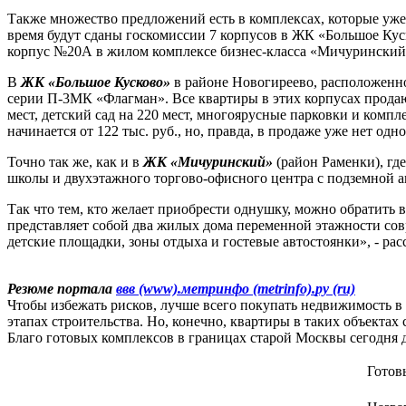
Также множество предложений есть в комплексах, которые уж
время будут сданы госкомиссии 7 корпусов в ЖК «Большое Кус
корпус №20А в жилом комплексе бизнес-класса «Мичуринский»
В
ЖК «Большое Кусково»
в районе Новогиреево, расположенно
серии П-3МК «Флагман». Все квартиры в этих корпусах продаю
мест, детский сад на 220 мест, многоярусные парковки и комп
начинается от 122 тыс. руб., но, правда, в продаже уже нет од
Точно так же, как и в
ЖК «Мичуринский»
(район Раменки), гд
школы и двухэтажного торгово-офисного центра с подземной ав
Так что тем, кто желает приобрести однушку, можно обратить
представляет собой два жилых дома переменной этажности с
детские площадки, зоны отдыха и гостевые автостоянки», - ра
Резюме портала
ввв (www)
.
метринфо (metrinfo)
.
ру (ru)
Чтобы избежать рисков, лучше всего покупать недвижимость в 
этапах строительства. Но, конечно, квартиры в таких объектах
Благо готовых комплексов в границах старой Москвы сегодня д
Готов