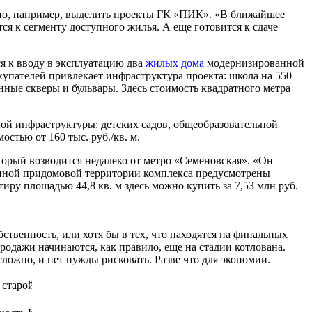
жно, например, выделить проекты ГК «ПИК». «В ближайшее
 к сегменту доступного жилья. А еще готовится к сдаче
ся к вводу в эксплуатацию два
жилых дома
модернизированной
купателей привлекает инфраструктура проекта: школа на 550
нные скверы и бульвары. Здесь стоимость квадратного метра
ной инфраструктуры: детских садов, общеобразовательной
стью от 160 тыс. руб./кв. м.
орый возводится недалеко от метро «Семеновская». «Он
нной придомовой территории комплекса предусмотрены
ру площадью 44,8 кв. м здесь можно купить за 7,53 млн руб.
ственность, или хотя бы в тех, что находятся на финальных
продажи начинаются, как правило, еще на стадии котлована.
ложно, и нет нужды рисковать. Разве что для экономии.
старой Москвы, апрель 2013 г.
Стоимость
Метраж,