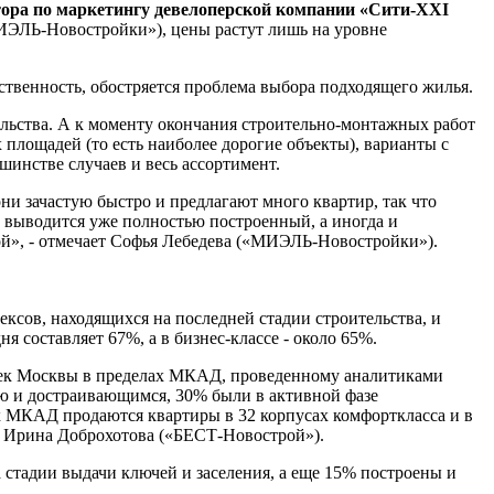
ора по маркетингу девелоперской компании «Сити-XXI
ИЭЛЬ-Новостройки»), цены растут лишь на уровне
бственность, обостряется проблема выбора подходящего жилья.
тельства. А к моменту окончания строительно-монтажных работ
площадей (то есть наиболее дорогие объекты), варианты с
инстве случаев и весь ассортимент.
ни зачастую быстро и предлагают много квартир, так что
жу выводится уже полностью построенный, а иногда и
ой», - отмечает Софья Лебедева («МИЭЛЬ-Новостройки»).
ексов, находящихся на последней стадии строительства, и
составляет 67%, а в бизнес-классе - около 65%.
оек Москвы в пределах МКАД, проведенному аналитиками
ию и достраивающимся, 30% были в активной фазе
ах МКАД продаются квартиры в 32 корпусах комфорткласса и в
ет Ирина Доброхотова («БЕСТ-Новострой»).
стадии выдачи ключей и заселения, а еще 15% построены и