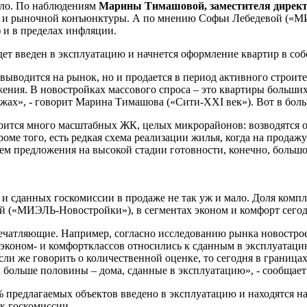
ало. По наблюдениям
Марины Тимашовой, заместителя директ
ии и рыночной конъюнктуры. А по мнению Софьи Лебедевой («М
 и в пределах инфляции.
будет введен в эксплуатацию и начнется оформление квартир в со
 выводится на рынок, но и продается в период активного строи
ения. В новостройках массового спроса – это квартиры больших 
х», - говорит Марина Тимашова («Сити-XXI век»). Вот в больш
роится много масштабных ЖК, целых микрорайонов: возводятся о
роме того, есть редкая схема реализации жилья, когда на прода
ем предложения на высокой стадии готовности, конечно, больш
 и сданных госкомиссии в продаже не так уж и мало. Доля компл
(«МИЭЛЬ-Новостройки»), в сегментах эконом и комфорт сегодня 
печатляющие. Например, согласно исследованию рынка новостр
 эконом- и комфортклассов относились к сданным в эксплуатац
Если же говорить о количественной оценке, то сегодня в границ
рых больше половины – дома, сданные в эксплуатацию», - сообща
редлагаемых объектов введено в эксплуатацию и находятся на 
 к госкомиссии.