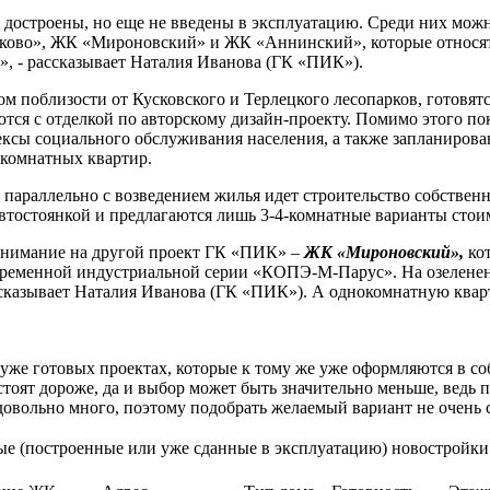
е достроены, но еще не введены в эксплуатацию. Среди них мо
ково», ЖК «Мироновский» и ЖК «Аннинский», которые относятся
, - рассказывает Наталия Иванова (ГК «ПИК»).
м поблизости от Кусковского и Терлецкого лесопарков, готовят
тся с отделкой по авторскому дизайн-проекту. Помимо этого по
лексы социального обслуживания населения, а также запланирова
нокомнатных квартир.
е параллельно с возведением жилья идет строительство собствен
тостоянкой и предлагаются лишь 3-4-комнатные варианты стоимо
 внимание на другой проект ГК «ПИК» –
ЖК «Мироновский»,
кот
овременной индустриальной серии «КОПЭ-М-Парус». На озелене
ссказывает Наталия Иванова (ГК «ПИК»). А однокомнатную кварти
уже готовых проектах, которые к тому же уже оформляются в соб
 стоят дороже, да и выбор может быть значительно меньше, ведь 
овольно много, поэтому подобрать желаемый вариант не очень с
ые (построенные или уже сданные в эксплуатацию) новостройки 