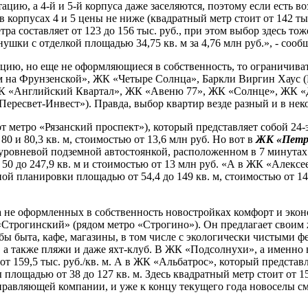
ацию, а 4-й и 5-й корпуса даже заселяются, поэтому если есть в
корпусах 4 и 5 цены не ниже (квадратный метр стоит от 142 тыс
тра составляет от 123 до 156 тыс. руб., при этом выбор здесь то
шки с отделкой площадью 34,75 кв. м за 4,76 млн руб.», - сообщ
ацию, но еще не оформляющиеся в собственность, то ограничиват
на Фрунзенской», ЖК «Четыре Солнца», Баркли Виргин Хаус (Bark
ЖК «Английский Квартал», ЖК «Авеню 77», ЖК «Солнце», ЖК 
Пересвет-Инвест»). Правда, выбор квартир везде разный и в не
от метро «Рязанский проспект»), который представляет собой 
 и 80,3 кв. м, стоимостью от 13,6 млн руб. Но вот в
ЖК «Петро
уровневой подземной автостоянкой, расположенном в 7 минутах 
0 до 247,9 кв. м и стоимостью от 13 млн руб. «А в ЖК «Алексее
й планировки площадью от 54,4 до 149 кв. м, стоимостью от 14,
а не оформленных в собственность новостройках комфорт и экон
 «Строгинский» (рядом метро «Строгино»). Он предлагает свои
жбы быта, кафе, магазины, в том числе с экологически чистыми
 а также пляжи и даже яхт-клуб. В ЖК «Подсолнухи», а именно 
от 159,5 тыс. руб./кв. м. А в ЖК «Альбатрос», который предста
площадью от 38 до 127 кв. м. Здесь квадратный метр стоит от 15
правляющей компании, и уже к концу текущего года новоселы смо