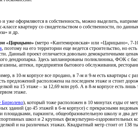
но и уже оформляются в собственность, можно выделить, наприм
ес-классе квартиру со свидетельством о собственности, по да
а» и др.
он «Царицыно»
(метро «Кантемировская» или «Царицыно», 7-10
в
, поэтому на его территории еще ведется строительство, но ест
ости. Данный проект отличается довольно демократичными ценами 
го дендропарка. Здесь запланированы поликлиника, ФОК с бассе
газины, аптеки, предприятия бытового обслуживания, рестораны,
ер, в 10-м корпусе все продано, в 7-м и 9-м есть квартиры с ра
асть предложений расположена на последнем этаже и стоит дорож
отделкой на 15 этаже – за 12,69 млн руб. А в 8-м корпусе есть л
первом этаже.
е Бирюлево
), который тоже расположен в 10 минутах езды от м
ых зданий (до 45 этажей в 6-м корпусе) с прекрасными видовым
 площадками, паркинги, общеобразовательную школу и два детс
 спортивных школ и 2 крупных физкультурно-оздоровительных ко
тделкой и на различных этажах. Квадратный метр стоит от 138 