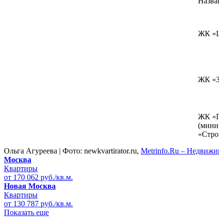
Назва
ЖК «
ЖК «З
ЖК «
(мини
«Стро
Ольга Агуреева | Фото: newkvartirator.ru,
Metrinfo.Ru – Недвиж
Москва
ЖК «А
Квартиры
(мини
от 170 062 руб./кв.м.
«Стро
Новая Москва
Квартиры
от 130 787 руб./кв.м.
ЖК «Д
Показать еще
Новок