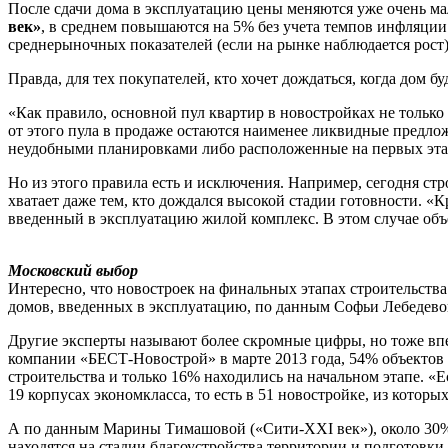
После сдачи дома в эксплуатацию цены меняются уже очень м
век»
, в среднем повышаются на 5% без учета темпов инфляц
среднерыночных показателей (если на рынке наблюдается рост)
Правда, для тех покупателей, кто хочет дождаться, когда дом 
«Как правило, основной пул квартир в новостройках не только
от этого пула в продаже остаются наименее ликвидные предлож
неудобными планировками либо расположенные на первых этажа
Но из этого правила есть и исключения. Например, сегодня ст
хватает даже тем, кто дождался высокой стадии готовности. «К
введенный в эксплуатацию жилой комплекс. В этом случае объ
Московский выбор
Интересно, что новостроек на финальных этапах строительства
домов, введенных в эксплуатацию, по данным Софьи Лебедевой 
Другие эксперты называют более скромные цифры, но тоже в
компании «БЕСТ-Новострой» в марте 2013 года, 54% объектов
строительства и только 16% находились на начальном этапе. «
19 корпусах экономкласса, то есть в 51 новостройке, из кото
А по данным Марины Тимашовой («Сити-XXI век»), около 30% п
находятся на стадии благоустройства территории и подготовки