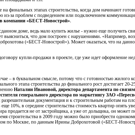
а финальных этапах строительства, когда дом начинают готовить
ию из-за проблем с подведением или подключением коммуникаци
ров компании «БЕСТ-Новострой»
.
сданном доме, ведь мало купить жилье - нужно еще получить сви
ожет выясниться, что дом построен с нарушениями. «Например, во
Доброхотова («БЕСТ-Новострой»). Может оказаться, что на данно
оговору купли-продажи в проекте, где уже идет оформление не
учае – в буквальном смысле, потому что с готовностью жилого ко
ального этапа строительства до финального рост достигает 20-2
мнению
Наталии Ивановой, директора департамента по связя
стителя генерального директора по маркетингу ЗАО «Пересв
я разрешительная документация и к строительным работам на пл
 еще 10%, в середине строительства стоимость квартир опять уве
тира продается не от застройщика, а уже от дольщика, он может
мя строительства в 2009 году можно было приобрести однокомнат
целом по Москве, по данным Ирины Доброхотовой («БЕСТ-Новостр