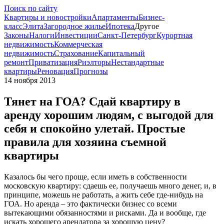
Поиск по сайту
Квартиры и новостройки
Апартаменты
Бизнес-
класс
Элита
Загородное жилье
Ипотека
Другое
Законы
Налоги
Инвестиции
Санкт-Петербург
Курортная
недвижимость
Коммерческая
недвижимость
Страхование
Капитальный
ремонт
Приватизация
Риэлторы
Нестандартные
квартиры
Реновация
Прогнозы
14 ноября 2013
Тянет на ГОА? Сдай квартиру в
аренду хорошим людям, с выгодой для
себя и спокойно улетай. Простые
правила для хозяина съемной
квартиры
Казалось бы чего проще, если иметь в собственности
московскую квартиру: сдаешь ее, получаешь много денег, и, в
принципе, можешь не работать, а жить себе где-нибудь на
ГОА. Но аренда – это фактически бизнес со всеми
вытекающими обязанностями и рисками. Да и вообще, где
искать хорошего арендатора за хорошую цену?