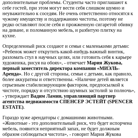
дополнительные проблемы. Cтуденты часто приглашают к
себе гостей, при этом могут вести себя слишком шумно и
неуважительно к соседям. Не очень ответственно относятся к
чужому имуществу и поддержанию чистоты, поэтому не
редко оставляют после себя и прожженную сигаретой обивку
на диване, и поломанную мебель, и разбитую плитку на
кухне.
Определенный риск создают и семьи с маленькими детьми:
«Ребенок может открутить какой-нибудь важный винтик,
разломать стул в научных целях, или готовить себя к карьере
художника, рисуя на обоях», - отмечает
Мария Жукова,
первый заместитель директора компании «МИЭЛЬ-
Аренда»
. Но с другой стороны, семьи с детьми, как правило,
более аккуратны и ответственны. «Наличие детей является
серьезным стабилизирующим фактором, предпосылкой к
чистоте, порядку и отсутствию шумных застолий за полночь»,
- утверждает
Вадим Ламин, управляющий партнер
агентства недвижимости СПЕНСЕР ЭСТЕЙТ (SPENCER
ESTATE)
.
Гораздо хуже арендаторы с домашними животными.
«Животные - это дополнительный риск, что будет испорчена
мебель, появится неприятный запах, не будет должным
образом соблюдаться чистота», - говорит Мария Жукова