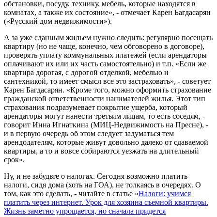
обстановки, посуду, технику, мебель, которые находятся в
комнатах, а также их состояние», - отмечает Карен Багдасарян
(«Русский дом недвижимости»).
А за уже сданным жильем нужно следить: регулярно посещать
квартиру (но не чаще, конечно, чем обговорено в договоре),
проверять уплату коммунальных платежей (если арендаторы
оплачивают их или их часть самостоятельно) и т.п. «Если же
квартира дорогая, с дорогой отделкой, мебелью и
сантехникой, то имеет смысл все это застраховать», - советует
Карен Багдасарян. «Кроме того, можно оформить страхование
гражданской ответственности нанимателей жилья. Этот тип
страхования подразумевает покрытие ущерба, который
арендаторы могут нанести третьим лицам, то есть соседям, -
говорит Инна Игнаткина (МИЦ-Недвижимость на Пресне), -
и в первую очередь об этом следует задуматься тем
арендодателям, которые живут довольно далеко от сдаваемой
квартиры, а то и вовсе собираются уезжать на длительный
срок».
Ну, и не забудьте о налогах. Сегодня возможно платить
налоги, сидя дома (хоть на ГОА), не толкаясь в очередях. О
том, как это сделать, - читайте в статье «
Налоги: учимся
платить через интернет. Урок для хозяина съемной квартиры.
Жизнь заметно упрощается, но сначала придется