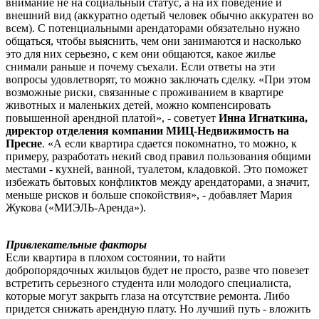
внимание не на социальный статус, а на их поведение и
внешний вид (аккуратно одетый человек обычно аккуратен во
всем). С потенциальными арендаторами обязательно нужно
общаться, чтобы выяснить, чем они занимаются и насколько
это для них серьезно, с кем они общаются, какое жилье
снимали раньше и почему съехали. Если ответы на эти
вопросы удовлетворят, то можно заключать сделку. «При этом
возможные риски, связанные с проживанием в квартире
животных и маленьких детей, можно компенсировать
повышенной арендной платой», - советует
Инна Игнаткина,
директор отделения компании МИЦ-Недвижимость на
Пресне
. «А если квартира сдается покомнатно, то можно, к
примеру, разработать некий свод правил пользования общими
местами - кухней, ванной, туалетом, кладовкой. Это поможет
избежать бытовых конфликтов между арендаторами, а значит,
меньше рисков и больше спокойствия», - добавляет Мария
Жукова («МИЭЛЬ-Аренда»).
Привлекательные факторы
Если квартира в плохом состоянии, то найти
добропорядочных жильцов будет не просто, разве что повезет
встретить серьезного студента или молодого специалиста,
которые могут закрыть глаза на отсутствие ремонта. Либо
придется снижать арендную плату. Но лучший путь - вложить