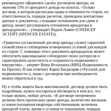
рекомендуют оформлять сделку договором аренды, не
экономя 13% от арендного дохода на налогах. «Только
договор, в котором расписаны права и обязанности сторон, их
ответственность, порядок расчетов, приведены контактные
данные и документы, служащие основанием для сдачи в
аренду, может регулировать отношения арендатора и
арендодателя», - утверждает Вадим Ламин (СПЕНСЕР
ЭСТЕЙТ (SPENCER ESTATE)).
«Грамотно составленный договор аренды служит гарантией
спокойствия и соблюдения оговоренных условий для каждой
из сторон. С помощью этого документа арендодатель может
обеспечить максимальное соблюдение своих интересов и
гарантировать целостность и сохранность недвижимого
имущества», - уверяет Инна Игнаткина (МИЦ-Недвижимость
на Пресне). И как отмечает Карен Багдасарян («Русский дом
недвижимости»), лишь с договором при необходимости
можно обратиться в суд.
Ну а чтобы защита была максимальной, договор должен быть
подробным, нужно постараться обговорить в нем все, что
только можно, любые детали. «В договоре непременно
должны быть прописаны сроки аренды, количество жильцов,
условия посещения квартиры собственником, величина
арендной платы, время и условия ее повышения, порядок