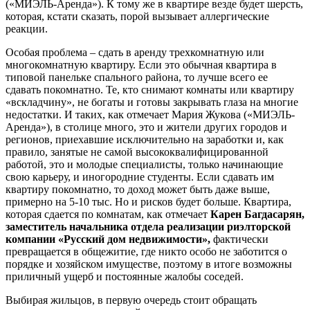
(«МИЭЛЬ-Аренда»). К тому же в квартире везде будет шерсть,
которая, кстати сказать, порой вызывает аллергические
реакции.
Особая проблема – сдать в аренду трехкомнатную или
многокомнатную квартиру. Если это обычная квартира в
типовой панельке спального района, то лучше всего ее
сдавать покомнатно. Те, кто снимают комнаты или квартиру
«вскладчину», не богаты и готовы закрывать глаза на многие
недостатки. И таких, как отмечает Мария Жукова («МИЭЛЬ-
Аренда»), в столице много, это и жители других городов и
регионов, приехавшие исключительно на заработки и, как
правило, занятые не самой высококвалифицированной
работой, это и молодые специалисты, только начинающие
свою карьеру, и иногородние студенты. Если сдавать им
квартиру покомнатно, то доход может быть даже выше,
примерно на 5-10 тыс. Но и рисков будет больше. Квартира,
которая сдается по комнатам, как отмечает
Карен Багдасарян,
заместитель начальника отдела реализации риэлторской
компании «Русский дом недвижимости»,
фактически
превращается в общежитие, где никто особо не заботится о
порядке и хозяйском имуществе, поэтому в итоге возможны
приличный ущерб и постоянные жалобы соседей.
Выбирая жильцов, в первую очередь стоит обращать