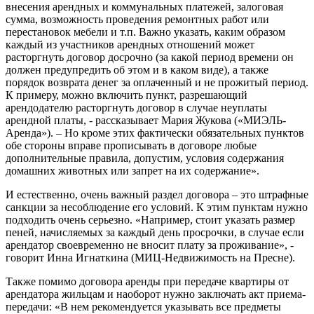
внесения арендных и коммунальных платежей, залоговая
сумма, возможность проведения ремонтных работ или
перестановок мебели и т.п. Важно указать, каким образом
каждый из участников арендных отношений может
расторгнуть договор досрочно (за какой период времени он
должен предупредить об этом и в каком виде), а также
порядок возврата денег за оплаченный и не прожитый период.
К примеру, можно включить пункт, разрешающий
арендодателю расторгнуть договор в случае неуплаты
арендной платы, - рассказывает Мария Жукова («МИЭЛЬ-
Аренда»). – Но кроме этих фактически обязательных пунктов
обе стороны вправе прописывать в договоре любые
дополнительные правила, допустим, условия содержания
домашних животных или запрет на их содержание».
И естественно, очень важный раздел договора – это штрафные
санкции за несоблюдение его условий. К этим пунктам нужно
подходить очень серьезно. «Например, стоит указать размер
пеней, начисляемых за каждый день просрочки, в случае если
арендатор своевременно не вносит плату за проживание», -
говорит Инна Игнаткина (МИЦ-Недвижимость на Пресне).
Также помимо договора аренды при передаче квартиры от
арендатора жильцам и наоборот нужно заключать акт приема-
передачи: «В нем рекомендуется указывать все предметы