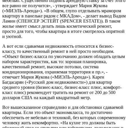
мебелью. Существенно поднять арендную ставку за счет этого
все равно не получится», - утверждает Мария Жукова
(«МИЭЛЬ-Аренда»). «В общем, глупо отделывать мрамором
квартиру в панельке рядом с МКАДом», - делает вывод Вадим
Ламин (СПЕНСЕР ЭСТЕЙТ (SPENCER ESTATE)). В таком
жилье имеет смысл делать лишь косметический ремонт,
просто для того, чтобы квартира в итоге смотрелось опрятной
и уютной.
А вот если сдаваемая недвижимость относится к бизнес-
классу, то качественный ремонт в ней просто необходим.
«Объект бизнес-класса по умолчанию должен обладать целым
набором характеристик, как то: хорошая планировка,
качественный ремонт, высокие потолки, система
кондиционирования, охраняемая территория и пр.», -
отмечает Мария Жукова («МИЭЛЬ-Аренда»). Карен
Багдасарян («Русский дом недвижимости») для квартир
среднего уровня (бизнес-класс, бизнес-класс плюс, комфорт-
класс плюс) рекомендует тратить на ремонт от 200 до 500
долларов США на каждый квадратный метр.
Все вышесказанное справедливо и для обстановки сдаваемой
квартиры. Если это объект экономкласса, то достаточно
обеспечить ее мебелью и техникой, без которых современному
человеку жить некомфортно. «На кухне это должны быть
обеденный стол со стульями или табуретками, холодильник и