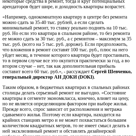
некоторые средства в ремонт, тогда и круг потенциальных
арендаторов будет шире, и доходность квартиры возрастет.
«Например, однокомнатную квартиру в центре без ремонта
можно сдать за 35-40 тыс. рублей, а если сделать
минимальный ремонт, то ставку реально поднять на 10 тыс.
руб. Но если это квартира в спальном районе, то без ремонта
ее можно сдать за 30 тыс. руб., а с ремонтом – максимум за 35
тыс. руб. (всего на 5 тыс. руб. дороже). Если предположить,
что вложения в ремонт составят 100 тыс. руб., плюс на него
уйдет месяц, в течение которого квартира будет простаивать,
то в первом случае все это окупится практически за год, а во
втором случае – нет, так как дополнительная прибыль
составит всего 60 тыс. руб.», - рассуждает
Сергей Шевченко,
генеральный директор АН ДОКИ (DOKI)
.
Таким образом, в бюджетных квартирах в спальных районах
столицы делать серьезный ремонт не выгодно. «Состояние
квартиры в сегменте экономкласса, конечно, влияет на цену,
но не является определяющим фактором при выборе жилья.
Прежде всего, спрос зависит от расположения и метража
сдаваемого жилья. Поэтому если квартира, находится на
крайних станциях метро и не может похвастаться большим
количеством квадратных метров, то не имеет смысл делать в
ней эксклюзивный ремонт и обставлять дизайнерской