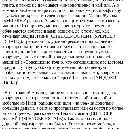
плита, а также не помешают микроволновка и чайник. А в
комнате необходимо разместить спальное место, шкаф, пару
стульев или кресел и телевизор», - говорит Мария Жукова
(«МИЭЛЬ-Аренда»). А также в квартире нужна стиральная
машина. Но впрочем, многие арендаторы со временем
обживаются собственными вещами, да к тому же, как
отмечает Вадим Ламин (СПЕНСЕР ЭСТЕЙТ (SPENCER
ESTATE)), требования к уровню ремонта и наполнению
квартиры бытовой техникой и мебелью, сегодня растут.
Поэтому порой выгоднее сдавать практически пустую
квартиру, лишь с плитой, холодильником и стиральной
машиной: «Совершенно точно, что сегодняшние арендаторы
предпочтут пустую квартиру, нежели обставленную
«бабушкиной» мебелью, со старыми сервантами, коврами на
стенах и т.п.», - утверждает Сергей Шевченко (АН ДОКИ
(DOKI)).
«В настоящий момент, например, довольно сложно сдать
квартиры в центре, если они с простенькой отделкой и
мебелью из Икеи, раньше они шли «на ура» за довольно
большие деньги, а сейчас простаивают или сдаются по более
низкой цене», - рассказывает Вадим Ламин (СПЕНСЕР
ЭСТЕЙТ (SPENCER ESTATE)). Таким образом, в более
дорогой квартире должна быть и более дорогая мебель, а
также встроенная кухня со всеми бытовыми приборами от