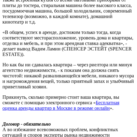
плиты до тостера, стиральная машина более высокого класса,
посудомоечная машина, большой холодильник, современный
телевизор (возможно, в каждой комнате), домашний
кинотеатр и т.д.
«В общем, успех в аренде, достижим только тогда, когда
соответствуют месторасположение, уровень дома и квартиры,
отделка и мебель, и при этом арендная ставка адекватна», -
делает вывод Вадим Ламин (СПЕНСЕР ЭСТЕЙТ (SPENCER
ESTATE)).
Но как бы ни сдавалась квартира – через риелтора или минуя
агентство недвижимости, - к показам она должна сиять
чистотой: никакой разваливающейся мебели, никакого мусора
и нагромождения вещей, только приятный запах и улыбчивый
приветливый хозяин.
Прикинуть, сколько примерно стоит ваша квартира, вы
сможете с помощью электронного сервиса «
Бесплатная
оценка аренды квартир в Москве в режиме онлайн
».
Договор - обязательно
А во избежание всевозможных проблем, конфликтных
ситуаций и споров эксперты рынка недвижимости