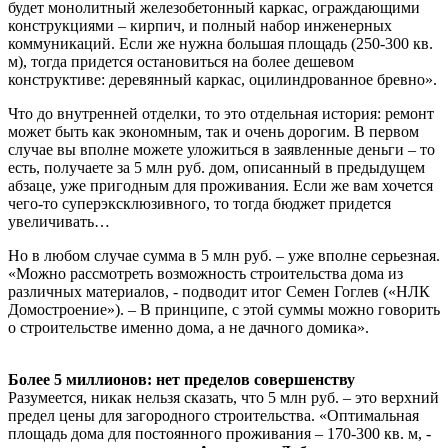
будет монолитный железобетонный каркас, ограждающими
конструкциями – кирпич, и полный набор инженерных
коммуникаций. Если же нужна большая площадь (250-300 кв.
м), тогда придется остановиться на более дешевом
конструктиве: деревянный каркас, оцилиндрованное бревно».
Что до внутренней отделки, то это отдельная история: ремонт
может быть как экономным, так и очень дорогим. В первом
случае вы вполне можете уложиться в заявленные деньги – то
есть, получаете за 5 млн руб. дом, описанный в предыдущем
абзаце, уже пригодным для проживания. Если же вам хочется
чего-то суперэксклюзивного, то тогда бюджет придется
увеличивать…
Но в любом случае сумма в 5 млн руб. – уже вполне серьезная.
«Можно рассмотреть возможность строительства дома из
различных материалов, - подводит итог Семен Гоглев («НЛК
Домостроение»). – В принципе, с этой суммы можно говорить
о строительстве именно дома, а не дачного домика».
Более 5 миллионов: нет пределов совершенству
Разумеется, никак нельзя сказать, что 5 млн руб. – это верхний
предел цены для загородного строительства. «Оптимальная
площадь дома для постоянного проживания – 170-300 кв. м, -