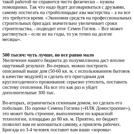
такой работой не справится чисто физически – нужны
помощники. Так что надо будет договариваться с друзьями,
самому постигать на стройплощадке азы мастерства – а на все
это требуется время. «Экономия средств на профессиональных
строительных бригадах значительно увеличивает сроки
строительства, - подводит итог Семен Гоглев. – Все может
растянуться – если не на годы, то уж точно на долгие
месяцы».
500 тысяч: чуть лучше, но все равно мало
Увеличение нашего бюджета до полумиллиона даст вполне
ощутимый результат. Во-первых, можно построить
описанный выше дом (50-60 кв. м, с использованием бытовок
в качестве модулей) и сделать его пригодным для
круглогодичного проживания: серьезно утеплить, поставить
систему отопления. На все это как раз и уйдет
дополнительные 300 тыс.
Во-вторых, ограничиться сезонным домом, но сделать его
побольше. По оценке Семена Гоглева («НЛК Домостроение»),
это может быть строение, выполненное по каркасной
технологии, площадью до 80 кв. м. Приятно, но бюджет
позволит вам не копошиться самому, а привлечь рабочих.
Бригада из 3-4 человек поставит вам ваши «хоромы»