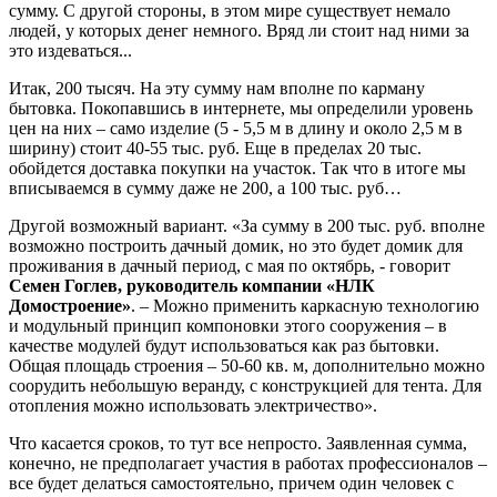
сумму. С другой стороны, в этом мире существует немало
людей, у которых денег немного. Вряд ли стоит над ними за
это издеваться...
Итак, 200 тысяч. На эту сумму нам вполне по карману
бытовка. Покопавшись в интернете, мы определили уровень
цен на них – само изделие (5 - 5,5 м в длину и около 2,5 м в
ширину) стоит 40-55 тыс. руб. Еще в пределах 20 тыс.
обойдется доставка покупки на участок. Так что в итоге мы
вписываемся в сумму даже не 200, а 100 тыс. руб…
Другой возможный вариант. «За сумму в 200 тыс. руб. вполне
возможно построить дачный домик, но это будет домик для
проживания в дачный период, с мая по октябрь, - говорит
Семен Гоглев, руководитель компании «НЛК
Домостроение»
. – Можно применить каркасную технологию
и модульный принцип компоновки этого сооружения – в
качестве модулей будут использоваться как раз бытовки.
Общая площадь строения – 50-60 кв. м, дополнительно можно
соорудить небольшую веранду, с конструкцией для тента. Для
отопления можно использовать электричество».
Что касается сроков, то тут все непросто. Заявленная сумма,
конечно, не предполагает участия в работах профессионалов –
все будет делаться самостоятельно, причем один человек с