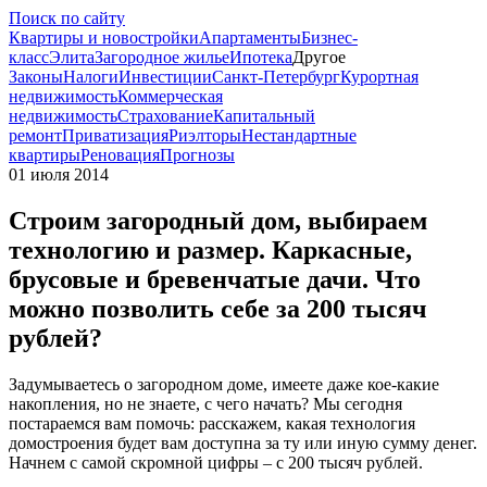
Поиск по сайту
Квартиры и новостройки
Апартаменты
Бизнес-
класс
Элита
Загородное жилье
Ипотека
Другое
Законы
Налоги
Инвестиции
Санкт-Петербург
Курортная
недвижимость
Коммерческая
недвижимость
Страхование
Капитальный
ремонт
Приватизация
Риэлторы
Нестандартные
квартиры
Реновация
Прогнозы
01 июля 2014
Строим загородный дом, выбираем
технологию и размер. Каркасные,
брусовые и бревенчатые дачи. Что
можно позволить себе за 200 тысяч
рублей?
Задумываетесь о загородном доме, имеете даже кое-какие
накопления, но не знаете, с чего начать? Мы сегодня
постараемся вам помочь: расскажем, какая технология
домостроения будет вам доступна за ту или иную сумму денег.
Начнем с самой скромной цифры – с 200 тысяч рублей.