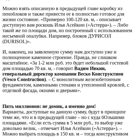
Можно взять описанную в предыдущей главе коробку из
пеноблоков и также привести ее в полностью готовое для
жизни состояние. «Примерно 100-120 кв. м, - описывает
доступную вам роскошь Илья Асейкин («Астерра»). – Либо
такой же по площади дом, но построенный с использованием
несъемной опалубки. Например, блоков ДУРИСОЛ
(DURISOL)».
И, наконец, на заявленную сумму нам доступно уже и
полноценное каменное строение. Правда, не слишком
масштабное. «За 1-2 млн руб. это будет небольшой гостевой
дом площадью 70 кв. м, - говорит
Вадим Ивкин,
генеральный директор компании Веско Конструктион
(Vesco Construction)
. – С монолитным железобетонным
фундаментом, каменными стенами и утепленной кровлей, с
отделкой фасада, окнами и дверьми».
Пять миллионов: не домик, а именно дом!
Варианты, доступные на данную сумму, будут в принципе
теми же, что и в предыдущей главе – но с куда бОльшими
площадями. «Если есть сумма в 5 млн руб., то выбор уже
довольно велик, - отмечает Илья Асейкин («Астерра»). –
Можно выбрать площадь в 150 кв. м – тогда конструктивом