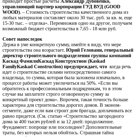
приводит простые расчеты
Александр Дубовенко,
управляющий партнер корпорации ГУД ВУД (GOOD
WOOD)
. – Стоимость строительства качественного дома из
любых материалов составляет около 30 тыс. руб. за кв. м, еще
15-30 тыс. – отделка». Перемножив одно на другое, получаем
возможный бюджет строительства в 7,65 - 18 млн руб.
Совет напоследок
Держа в уме конкретную сумму, имейте в виду, что мере
строительства она возрастает.
Юрий Геловани, генеральный
директор строительного подразделения группы компаний
Каскад ФамилиКаскад Конструктион (Kaskad
FamilyKaskad Construction) предупреждает, что
когда речь
идет о строительстве силами непосредственно самого
владельца, то сумма, которая была заложена изначально, в
процессе работы может увеличиться на 50%. «Если вы
обратитесь к профессиональным подрядчикам, то в этом
случае вы заплатите строго оговоренную сумму за
конкретный проект дома». Впрочем, такая точность больше
характерна для строительства дорогих домов. В эконом-
сегменте, даже если вам строит дом бригада, доплачивать все
равно придется. (См. статью «Строительство загородного
дома за 400 тысяч рублей и за 12 дней: продолжение.
Фундамент: попроще или посолиднее? Дополнительные
траты, без которых нельзя обойтись. Страшная тайна