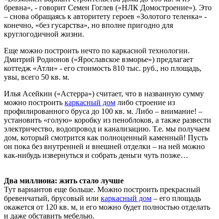
бревна», - говорит Семен Гоглев («НЛК Домостроение»). Это
– снова обращаясь к авторитету героев «Золотого теленка» -
конечно, «без гусарства», но вполне пригодно для
круглогодичной жизни.
Еще можно построить нечто по каркасной технологии.
Дмитрий Родионов («Ярославское взморье») предлагает
коттедж «Атли» - его стоимость 810 тыс. руб., но площадь,
увы, всего 50 кв. м.
Илья Асейкин («Астерра») считает, что в названную сумму
можно построить
каркасный дом
либо строение из
профилированного бруса до 100 кв. м. Либо – внимание! –
установить «голую» коробку из пеноблоков, а также развести
электричество, водопровод и канализацию. Т.е. мы получаем
дом, который смотрится как полноценный каменный! Пусть
он пока без внутренней и внешней отделки – на ней можно
как-нибудь извернуться и собрать деньги чуть позже…
Два миллиона: жить стало лучше
Тут вариантов еще больше. Можно построить прекрасный
бревенчатый, брусовый или
каркасный дом
– его площадь
окажется от 120 кв. м, и его можно будет полностью отделать
и даже обставить мебелью.