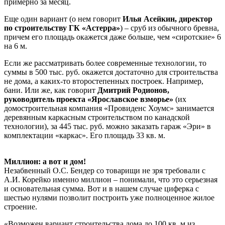
примерно за месяц.
Еще один вариант (о нем говорит
Илья Асейкин, директор
по строительству ГК «Астерра»
) – сруб из обычного бревна,
причем его площадь окажется даже больше, чем «сиротские» 6
на 6 м.
Если же рассматривать более современные технологии, то
суммы в 500 тыс. руб. окажется достаточно для строительства
не дома, а каких-то второстепенных построек. Например,
бани. Или же, как говорит
Дмитрий Родионов,
руководитель проекта «Ярославское взморье»
(их
домостроительная компания «Провиденс Хоумс» занимается
деревянным каркасным строительством по канадской
технологии), за 445 тыс. руб. можно заказать гараж «Эри» в
комплектации «каркас». Его площадь 33 кв. м.
Миллион: а вот и дом!
Незабвенный О.С. Бендер со товарищи не зря требовали с
А.И. Корейко именно миллион – понимали, что это серьезная
и основательная сумма. Вот и в нашем случае циферка с
шестью нулями позволит построить уже полноценное жилое
строение.
«Возможен вариант строительства дома до 100 кв. м из