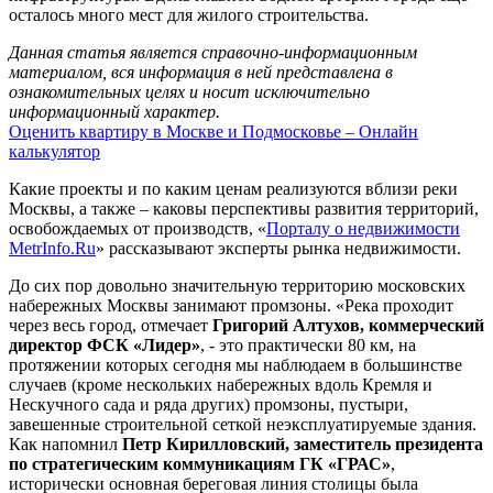
осталось много мест для жилого строительства.
Данная статья является справочно-информационным
материалом, вся информация в ней представлена в
ознакомительных целях и носит исключительно
информационный характер.
Оценить квартиру в Москве и Подмосковье – Онлайн
калькулятор
Какие проекты и по каким ценам реализуются вблизи реки
Москвы, а также – каковы перспективы развития территорий,
освобождаемых от производств, «
Порталу о недвижимости
MetrInfo.Ru
» рассказывают эксперты рынка недвижимости.
До сих пор довольно значительную территорию московских
набережных Москвы занимают промзоны. «Река проходит
через весь город, отмечает
Григорий Алтухов, коммерческий
директор ФСК «Лидер»
, - это практически 80 км, на
протяжении которых сегодня мы наблюдаем в большинстве
случаев (кроме нескольких набережных вдоль Кремля и
Нескучного сада и ряда других) промзоны, пустыри,
завешенные строительной сеткой неэксплуатируемые здания.
Как напомнил
Петр Кирилловский, заместитель президента
по стратегическим коммуникациям ГК «ГРАС»
,
исторически основная береговая линия столицы была