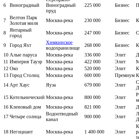
6
Виноградный
Виноградный
225 000
Бизнес
П
пруд
Велтон Парк
7
Москва-река
230 000
Бизнес
К
Золотая миля
Янтарный
8
Москва-река
247 000
Бизнес
С
город
Химкинское
9
Город Яхт
268 000
Бизнес
К
водохранилище
10
Алые паруса
Москва-река
336 000
Элит
Д
11
Империя Тауэр
Москва-река
422 000
Элит
М
12
Око
Москва-река
520 000
Элит
К
13
Город Столиц
Москва-река
600 000
Премиум
К
С
14
Арт Хаус
Яуза
679 000
Элит
Д
Р
15
Котельнический
Москва-река
800 000
Элит
м
16
Кленовый дом
Москва-река
821 000
Элит
Д
Водоотводный
Л
17
Четыре солнца
900 000
Элит
канал
Д
К
18
Негоциант
Москва-река
1 400 000
Элит
р
т