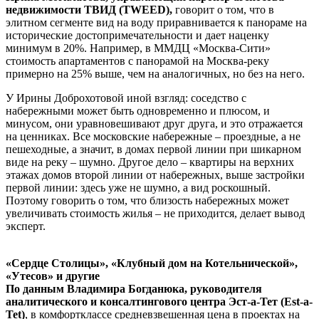
недвижимости ТВИД (TWEED),
говорит о том, что в
элитном сегменте вид на воду приравнивается к панораме на
исторические достопримечательности и дает наценку
минимум в 20%. Например, в ММДЦ «Москва-Сити»
стоимость апартаментов с панорамой на Москва-реку
примерно на 25% выше, чем на аналогичных, но без на него.
У Ирины Доброхотовой иной взгляд: соседство с
набережными может быть одновременно и плюсом, и
минусом, они уравновешивают друг друга, и это отражается
на ценниках. Все московские набережные – проездные, а не
пешеходные, а значит, в домах первой линии при шикарном
виде на реку – шумно. Другое дело – квартиры на верхних
этажах домов второй линии от набережных, выше застройки
первой линии: здесь уже не шумно, а вид роскошный.
Поэтому говорить о том, что близость набережных может
увеличивать стоимость жилья – не приходится, делает вывод
эксперт.
«Сердце Столицы», «Клубный дом на Котельнической»,
«Утесов» и другие
По данным Владимира Богданюка, руководителя
аналитического и консалтингового центра Эст-а-Тет (Est-a-
Tet)
, в комфортклассе средневзвешенная цена в проектах на