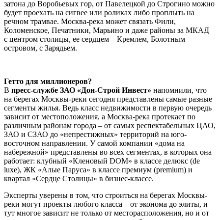
затона до Воробьевых гор, от Павелецкой до Строгино можно
будет проехать на сигвее или роликах либо проплыть на
речном трамвае. Москва-река может связать Фили,
Коломенское, Печатники, Марьино и даже районы за МКАД
с центром столицы, ее сердцем – Кремлем, Болотным
островом, с Зарядьем.
Гетто для миллионеров?
В
пресс-службе ЗАО «Дон-Строй Инвест»
напомнили, что
на берегах Москвы-реки сегодня представлены самые разные
сегменты жилья. Ведь класс недвижимости в первую очередь
зависит от местоположения, а Москва-река протекает по
различным районам города – от самых респектабельных ЦАО,
ЗАО и СЗАО до «непрестижных» территорий на юго-
восточном направлении. У самой компании «дома на
набережной» представлены во всех сегментах, в которых она
работает: клубный «Кленовый DOM» в классе делюкс (de
luxe), ЖК «Алые Паруса» в классе премиум (premium) и
квартал «Сердце Столицы» в бизнес-классе.
Эксперты уверены в том, что строиться на берегах Москвы-
реки могут проекты любого класса – от эконома до элиты, и
тут многое зависит не только от месторасположения, но и от