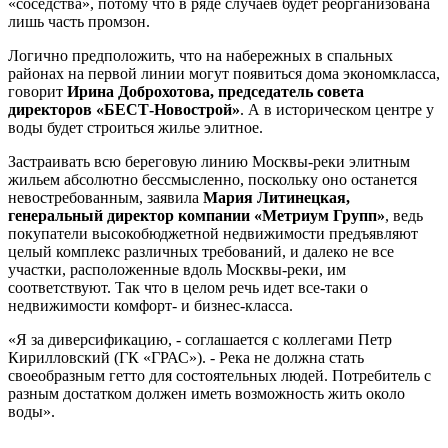
«соседства», потому что в ряде случаев будет реорганизована
лишь часть промзон.
Логично предположить, что на набережных в спальных
районах на первой линии могут появиться дома экономкласса,
говорит
Ирина Доброхотова, председатель совета
директоров «БЕСТ-Новострой»
. А в историческом центре у
воды будет строиться жилье элитное.
Застраивать всю береговую линию Москвы-реки элитным
жильем абсолютно бессмысленно, поскольку оно останется
невостребованным, заявила
Мария Литинецкая,
генеральный директор компании «Метриум Групп»
, ведь
покупатели высокобюджетной недвижимости предъявляют
целый комплекс различных требований, и далеко не все
участки, расположенные вдоль Москвы-реки, им
соответствуют. Так что в целом речь идет все-таки о
недвижимости комфорт- и бизнес-класса.
«Я за диверсификацию, - соглашается с коллегами Петр
Кирилловский (ГК «ГРАС»). - Река не должна стать
своеобразным гетто для состоятельных людей. Потребитель с
разным достатком должен иметь возможность жить около
воды».