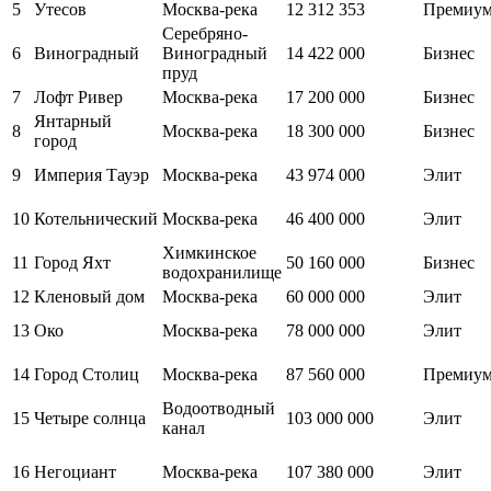
5
Утесов
Москва-река
12 312 353
Премиу
Серебряно-
6
Виноградный
Виноградный
14 422 000
Бизнес
пруд
7
Лофт Ривер
Москва-река
17 200 000
Бизнес
Янтарный
8
Москва-река
18 300 000
Бизнес
город
9
Империя Тауэр
Москва-река
43 974 000
Элит
10
Котельнический
Москва-река
46 400 000
Элит
Химкинское
11
Город Яхт
50 160 000
Бизнес
водохранилище
12
Кленовый дом
Москва-река
60 000 000
Элит
13
Око
Москва-река
78 000 000
Элит
14
Город Столиц
Москва-река
87 560 000
Премиу
Водоотводный
15
Четыре солнца
103 000 000
Элит
канал
16
Негоциант
Москва-река
107 380 000
Элит