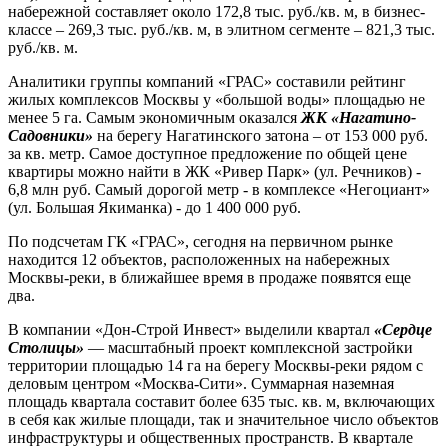
набережной составляет около 172,8 тыс. руб./кв. м, в бизнес-
классе – 269,3 тыс. руб./кв. м, в элитном сегменте – 821,3 тыс.
руб./кв. м.
Аналитики группы компаний «ГРАС» составили рейтинг
жилых комплексов Москвы у «большой воды» площадью не
менее 5 га. Самым экономичным оказался
ЖК «Нагатино-
Садовники»
на берегу Нагатинского затона – от 153 000 руб.
за кв. метр. Самое доступное предложение по общей цене
квартиры можно найти в ЖК «Ривер Парк» (ул. Речников) -
6,8 млн руб. Самый дорогой метр - в комплексе «Негоциант»
(ул. Большая Якиманка) - до 1 400 000 руб.
По подсчетам ГК «ГРАС», сегодня на первичном рынке
находится 12 объектов, расположенных на набережных
Москвы-реки, в ближайшее время в продаже появятся еще
два.
В компании «Дон-Строй Инвест» выделили квартал
«Сердце
Столицы»
— масштабный проект комплексной застройки
территории площадью 14 га на берегу Москвы-реки рядом с
деловым центром «Москва-Сити». Суммарная наземная
площадь квартала составит более 635 тыс. кв. м, включающих
в себя как жилые площади, так и значительное число объектов
инфраструктуры и общественных пространств. В квартале