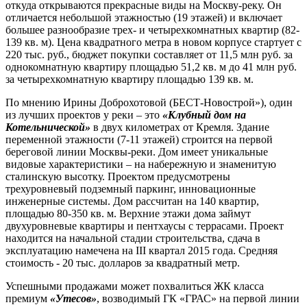
откуда открываются прекрасные виды на Москву-реку. Он
отличается небольшой этажностью (19 этажей) и включает
большее разнообразие трех- и четырехкомнатных квартир (82-
139 кв. м). Цена квадратного метра в новом корпусе стартует с
220 тыс. руб., бюджет покупки составляет от 11,5 млн руб. за
однокомнатную квартиру площадью 51,2 кв. м до 41 млн руб.
за четырехкомнатную квартиру площадью 139 кв. м.
По мнению Ирины Доброхотовой (БЕСТ-Новострой»), один
из лучших проектов у реки – это
«Клубный дом на
Котельнической»
в двух километрах от Кремля. Здание
переменной этажности (7-11 этажей) строится на первой
береговой линии Москвы-реки. Дом имеет уникальные
видовые характеристики – на набережную и знаменитую
сталинскую высотку. Проектом предусмотрены
трехуровневый подземный паркинг, инновационные
инженерные системы. Дом рассчитан на 140 квартир,
площадью 80-350 кв. м. Верхние этажи дома займут
двухуровневые квартиры и пентхаусы с террасами. Проект
находится на начальной стадии строительства, сдача в
эксплуатацию намечена на III квартал 2015 года. Средняя
стоимость - 20 тыс. долларов за квадратный метр.
Успешными продажами может похвалиться ЖК класса
премиум
«Утесов»
, возводимый ГК «ГРАС» на первой линии