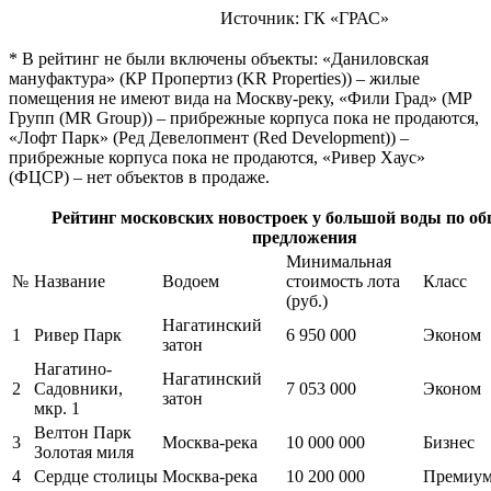
Источник: ГК «ГРАС»
* В рейтинг не были включены объекты: «Даниловская
мануфактура» (КР Пропертиз (KR Properties)) – жилые
помещения не имеют вида на Москву-реку, «Фили Град» (МР
Групп (MR Group)) – прибрежные корпуса пока не продаются,
«Лофт Парк» (Ред Девелопмент (Red Development)) –
прибрежные корпуса пока не продаются, «Ривер Хаус»
(ФЦСР) – нет объектов в продаже.
Рейтинг московских новостроек у большой воды по об
предложения
Минимальная
№
Название
Водоем
стоимость лота
Класс
(руб.)
Нагатинский
1
Ривер Парк
6 950 000
Эконом
затон
Нагатино-
Нагатинский
2
Садовники,
7 053 000
Эконом
затон
мкр. 1
Велтон Парк
3
Москва-река
10 000 000
Бизнес
Золотая миля
4
Сердце столицы
Москва-река
10 200 000
Премиу