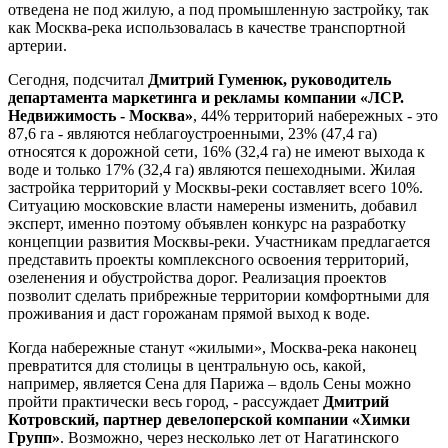
отведена не под жилую, а под промышленную застройку, так
как Москва-река использовалась в качестве транспортной
артерии.
Сегодня, подсчитал
Дмитрий Гуменюк, руководитель
департамента маркетинга и рекламы компании «ЛСР.
Недвижимость - Москва»
, 44% территорий набережных - это
87,6 га - являются неблагоустроенными, 23% (47,4 га)
относятся к дорожной сети, 16% (32,4 га) не имеют выхода к
воде и только 17% (32,4 га) являются пешеходными. Жилая
застройка территорий у Москвы-реки составляет всего 10%.
Ситуацию московские власти намерены изменить, добавил
эксперт, именно поэтому объявлен конкурс на разработку
концепции развития Москвы-реки. Участникам предлагается
представить проекты комплексного освоения территорий,
озеленения и обустройства дорог. Реализация проектов
позволит сделать прибрежные территории комфортными для
проживания и даст горожанам прямой выход к воде.
Когда набережные станут «жилыми», Москва-река наконец
превратится для столицы в центральную ось, какой,
например, является Сена для Парижа – вдоль Сены можно
пройти практически весь город, - рассуждает
Дмитрий
Котровский, партнер девелоперской компании «Химки
Групп»
. Возможно, через несколько лет от Нагатинского