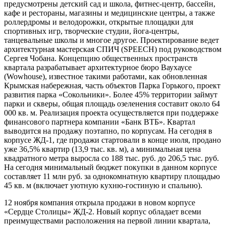
предусмотрены детский сад и школа, фитнес-центр, бассейн,
кафе и рестораны, магазины и медицинские центры, а также
роллердромы и велодорожки, открытые площадки для
спортивных игр, творческие студии, йога-центры,
танцевальные школы и многое другое. Проектирование ведет
архитектурная мастерская СПИЧ (SPEECH) под руководством
Сергея Чобана. Концепцию общественных пространств
квартала разрабатывает архитектурное бюро Ваухаусе
(Wowhouse), известное такими работами, как обновленная
Крымская набережная, часть объектов Парка Горького, проект
развития парка «Сокольники». Более 45% территории займут
парки и скверы, общая площадь озеленения составит около 64
000 кв. м. Реализация проекта осуществляется при поддержке
финансового партнера компании «Банк ВТБ». Квартал
выводится на продажу поэтапно, по корпусам. На сегодня в
корпусе ЖД-1, где продажи стартовали в конце июля, продано
уже 36,5% квартир (13,9 тыс. кв. м), а минимальная цена
квадратного метра выросла со 188 тыс. руб. до 206,5 тыс. руб.
На сегодня минимальный бюджет покупки в данном корпусе
составляет 11 млн руб. за однокомнатную квартиру площадью
45 кв. м (включает уютную кухню-гостиную и спальню).
12 ноября компания открыла продажи в новом корпусе
«Сердце Столицы» ЖД-2. Новый корпус обладает всеми
преимуществами расположения на первой линии квартала,