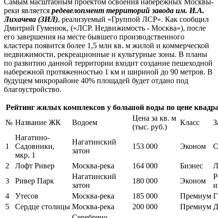
Самым масштабным проектом освоения набережных Москвы-
реки является
редевелопмент территорий завода им. И.А.
Лихачева (ЗИЛ)
, реализуемый «Группой ЛСР». Как сообщил
Дмитрий Гуменюк, («ЛСР. Недвижимость - Москва»), после
его завершения на месте бывшего производственного
кластера появится более 1,5 млн кв. м жилой и коммерческой
недвижимости, рекреационные и культурные зоны. В планы
по развитию данной территории входит создание пешеходной
набережной протяженностью 1 км и шириной до 90 метров. В
будущем микрорайоне 40% площадей будет отдано под
благоустройство.
Рейтинг жилых комплексов у большой воды по цене квадра
Цена за кв. м
№
Название ЖК
Водоем
Класс
З
(тыс. руб.)
Нагатино-
Нагатинский
1
Садовники,
153 000
Эконом
С
затон
мкр. 1
2
Лофт Ривер
Москва-река
164 000
Бизнес
Л
Нагатинский
Р
3
Ривер Парк
180 000
Эконом
затон
и
4
Утесов
Москва-река
185 000
Премиум
Г
5
Сердце столицы
Москва-река
200 000
Премиум
Д
Серебряно-