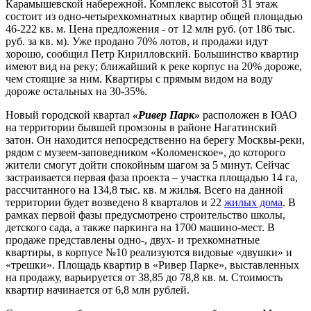
Карамышевской набережной. Комплекс высотой 31 этаж
состоит из одно-четырехкомнатных квартир общей площадью
46-222 кв. м. Цена предложения - от 12 млн руб. (от 186 тыс.
руб. за кв. м). Уже продано 70% лотов, и продажи идут
хорошо, сообщил Петр Кирилловский. Большинство квартир
имеют вид на реку; ближайший к реке корпус на 20% дороже,
чем стоящие за ним. Квартиры с прямым видом на воду
дороже остальных на 30-35%.
Новый городской квартал
«Ривер Парк»
расположен в ЮАО
на территории бывшей промзоны в районе Нагатинский
затон. Он находится непосредственно на берегу Москвы-реки,
рядом с музеем-заповедником «Коломенское», до которого
жители смогут дойти спокойным шагом за 5 минут. Сейчас
застраивается первая фаза проекта – участка площадью 14 га,
рассчитанного на 134,8 тыс. кв. м жилья. Всего на данной
территории будет возведено 8 кварталов и 22
жилых дома
. В
рамках первой фазы предусмотрено строительство школы,
детского сада, а также паркинга на 1700 машино-мест. В
продаже представлены одно-, двух- и трехкомнатные
квартиры, в корпусе №10 реализуются видовые «двушки» и
«трешки». Площадь квартир в «Ривер Парке», выставленных
на продажу, варьируется от 38,85 до 78,8 кв. м. Стоимость
квартир начинается от 6,8 млн рублей.