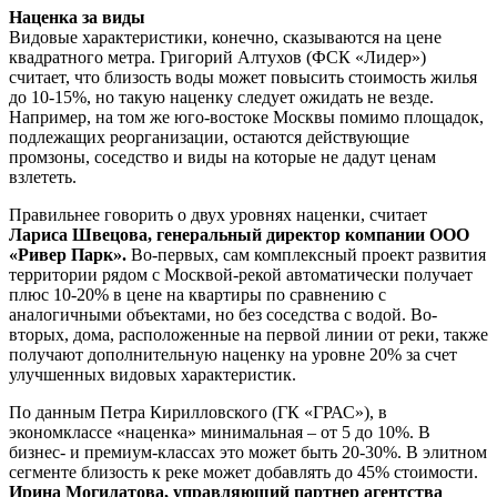
Наценка за виды
Видовые характеристики, конечно, сказываются на цене
квадратного метра. Григорий Алтухов (ФСК «Лидер»)
считает, что близость воды может повысить стоимость жилья
до 10-15%, но такую наценку следует ожидать не везде.
Например, на том же юго-востоке Москвы помимо площадок,
подлежащих реорганизации, остаются действующие
промзоны, соседство и виды на которые не дадут ценам
взлететь.
Правильнее говорить о двух уровнях наценки, считает
Лариса Швецова, генеральный директор компании ООО
«Ривер Парк».
Во-первых, сам комплексный проект развития
территории рядом с Москвой-рекой автоматически получает
плюс 10-20% в цене на квартиры по сравнению с
аналогичными объектами, но без соседства с водой. Во-
вторых, дома, расположенные на первой линии от реки, также
получают дополнительную наценку на уровне 20% за счет
улучшенных видовых характеристик.
По данным Петра Кирилловского (ГК «ГРАС»), в
экономклассе «наценка» минимальная – от 5 до 10%. В
бизнес- и премиум-классах это может быть 20-30%. В элитном
сегменте близость к реке может добавлять до 45% стоимости.
Ирина Могилатова, управляющий партнер агентства