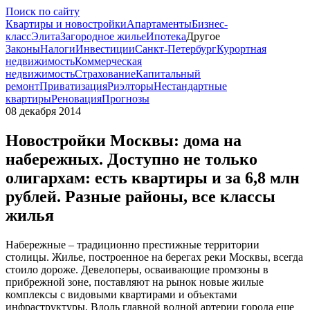
Поиск по сайту
Квартиры и новостройки
Апартаменты
Бизнес-
класс
Элита
Загородное жилье
Ипотека
Другое
Законы
Налоги
Инвестиции
Санкт-Петербург
Курортная
недвижимость
Коммерческая
недвижимость
Страхование
Капитальный
ремонт
Приватизация
Риэлторы
Нестандартные
квартиры
Реновация
Прогнозы
08 декабря 2014
Новостройки Москвы: дома на
набережных. Доступно не только
олигархам: есть квартиры и за 6,8 млн
рублей. Разные районы, все классы
жилья
Набережные – традиционно престижные территории
столицы. Жилье, построенное на берегах реки Москвы, всегда
стоило дороже. Девелоперы, осваивающие промзоны в
прибрежной зоне, поставляют на рынок новые жилые
комплексы с видовыми квартирами и объектами
инфраструктуры. Вдоль главной водной артерии города еще