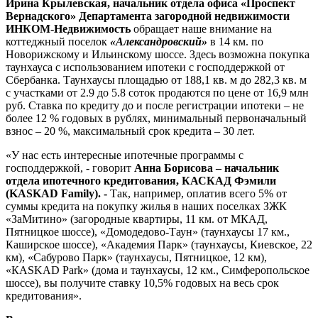
Ирина Крылевская, начальник отдела офиса «Проспект
Вернадского» Департамента загородной недвижимости
ИНКОМ-Недвижимость
обращает наше внимание на
коттеджный поселок
«Александровский»
в 14 км. по
Новорижскому и Ильинскому шоссе. Здесь возможна покупка
таунхауса с использованием ипотеки с господдержкой от
Сбербанка. Таунхаусы площадью от 188,1 кв. м до 282,3 кв. м
с участками от 2.9 до 5.8 соток продаются по цене от 16,9 млн
руб. Ставка по кредиту до и после регистрации ипотеки – не
более 12 % годовых в рублях, минимальный первоначальный
взнос – 20 %, максимальный срок кредита – 30 лет.
«У нас есть интересные ипотечные программы с
господдержкой, - говорит
Анна Борисова – начальник
отдела ипотечного кредитования, КАСКАД Фэмили
(KASKAD Family). -
Так, например, оплатив всего 5% от
суммы кредита на покупку жилья в наших поселках ЗЖК
«ЗаМитино» (загородные квартиры, 11 км. от МКАД,
Пятницкое шоссе), «Домодедово-Таун» (таунхаусы 17 км.,
Каширское шоссе), «Академия Парк» (таунхаусы, Киевское, 22
км), «Сабурово Парк» (таунхаусы, Пятницкое, 12 км),
«КASKAD Park» (дома и таунхаусы, 12 км., Симферопольское
шоссе), вы получите ставку 10,5% годовых на весь срок
кредитования».