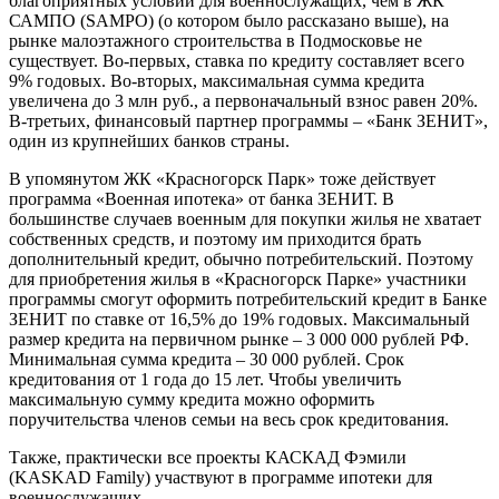
благоприятных условий для военнослужащих, чем в ЖК
САМПО (SAMPO) (о котором было рассказано выше), на
рынке малоэтажного строительства в Подмосковье не
существует. Во-первых, ставка по кредиту составляет всего
9% годовых. Во-вторых, максимальная сумма кредита
увеличена до 3 млн руб., а первоначальный взнос равен 20%.
В-третьих, финансовый партнер программы – «Банк ЗЕНИТ»,
один из крупнейших банков страны.
В упомянутом ЖК «Красногорск Парк» тоже действует
программа «Военная ипотека» от банка ЗЕНИТ. В
большинстве случаев военным для покупки жилья не хватает
собственных средств, и поэтому им приходится брать
дополнительный кредит, обычно потребительский. Поэтому
для приобретения жилья в «Красногорск Парке» участники
программы смогут оформить потребительский кредит в Банке
ЗЕНИТ по ставке от 16,5% до 19% годовых. Максимальный
размер кредита на первичном рынке – 3 000 000 рублей РФ.
Минимальная сумма кредита – 30 000 рублей. Срок
кредитования от 1 года до 15 лет. Чтобы увеличить
максимальную сумму кредита можно оформить
поручительства членов семьи на весь срок кредитования.
Также, практически все проекты КАСКАД Фэмили
(KASKAD Family) участвуют в программе ипотеки для
военнослужащих.