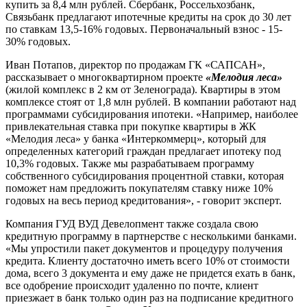
купить за 8,4 млн рублей. Сбербанк, Россельхозбанк,
Связьбанк предлагают ипотечные кредиты на срок до 30 лет
по ставкам 13,5-16% годовых. Первоначальный взнос - 15-
30% годовых.
Иван Потапов, директор по продажам ГК «САПСАН»,
рассказывает о многоквартирном проекте
«Мелодия леса»
(жилой комплекс в 2 км от Зеленограда). Квартиры в этом
комплексе стоят от 1,8 млн рублей. В компании работают над
программами субсидирования ипотеки. «Например, наиболее
привлекательная ставка при покупке квартиры в ЖК
«Мелодия леса» у банка «Интеркоммерц», который для
определенных категорий граждан предлагает ипотеку под
10,3% годовых. Также мы разрабатываем программу
собственного субсидирования процентной ставки, которая
поможет нам предложить покупателям ставку ниже 10%
годовых на весь период кредитования», - говорит эксперт.
Компания ГУД ВУД Девелопмент также создала свою
кредитную программу в партнерстве с несколькими банками.
«Мы упростили пакет документов и процедуру получения
кредита. Клиенту достаточно иметь всего 10% от стоимости
дома, всего 3 документа и ему даже не придется ехать в банк,
все одобрение происходит удаленно по почте, клиент
приезжает в банк только один раз на подписание кредитного