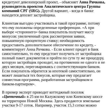
кредитуют девелоперский проект, - объясняет
Анна Ричкова,
руководитель проектов Аналитического центра Группы
компаний СРГ (SRG).
Другой вариант, - когда в банке
находится депозит застройщика.
Клиентам выгодно участвовать в такой программе, потому
что ему положены определенные преференции. «А при
выборе «стороннего» банка покупатель получает массу
минусов: увеличенный срок рассмотрения заявки,
повышенную процентную ставку; необходимость
предоставить дополнительное обеспечение по кредиту, -
комментирует Анна Ричкова. - Если клиент придет в банк
самостоятельно, то ему предстоит получить от застройщика
полный пакет документов и пройти по сути ту же процедуру,
которую застройщик проходит, на протяжении не одного и не
двух месяцев, переговариваясь с соответствующим банком.
Если покупатель обратится за ипотекой самостоятельно, он
может лишиться тех бонусов, которые ему предлагает
совместная программа, разработанная застройщиком и
банком-партнером».
В пример эксперт приводит коттеджный поселок
«Цветочный»
в 25 км по Калужскому или Киевскому шоссе
на территории Новой Москвы. Здесь продаются земельные
участки 9-17 соток. Например, участок 15,3 сотки можно