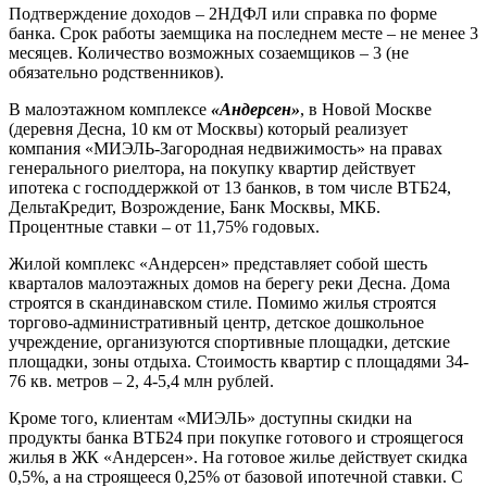
Подтверждение доходов – 2НДФЛ или справка по форме
банка. Срок работы заемщика на последнем месте – не менее 3
месяцев. Количество возможных созаемщиков – 3 (не
обязательно родственников).
В малоэтажном комплексе
«Андерсен»
, в Новой Москве
(деревня Десна, 10 км от Москвы) который реализует
компания «МИЭЛЬ-Загородная недвижимость» на правах
генерального риелтора, на покупку квартир действует
ипотека с господдержкой от 13 банков, в том числе ВТБ24,
ДельтаКредит, Возрождение, Банк Москвы, МКБ.
Процентные ставки – от 11,75% годовых.
Жилой комплекс «Андерсен» представляет собой шесть
кварталов малоэтажных домов на берегу реки Десна. Дома
строятся в скандинавском стиле. Помимо жилья строятся
торгово-административный центр, детское дошкольное
учреждение, организуются спортивные площадки, детские
площадки, зоны отдыха. Стоимость квартир с площадями 34-
76 кв. метров – 2, 4-5,4 млн рублей.
Кроме того, клиентам «МИЭЛЬ» доступны скидки на
продукты банка ВТБ24 при покупке готового и строящегося
жилья в ЖК «Андерсен». На готовое жилье действует скидка
0,5%, а на строящееся 0,25% от базовой ипотечной ставки. С