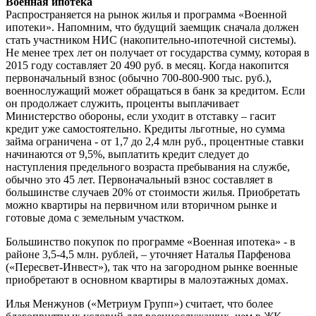
Военная ипотека
Распространяется на рынок жилья и программа «Военной
ипотеки». Напомним, что будущий заемщик сначала должен
стать участником НИС (накопительно-ипотечной системы).
Не менее трех лет он получает от государства сумму, которая в
2015 году составляет 20 490 руб. в месяц. Когда накопится
первоначальный взнос (обычно 700-800-900 тыс. руб.),
военнослужащий может обращаться в банк за кредитом. Если
он продолжает служить, проценты выплачивает
Министерство обороны, если уходит в отставку – гасит
кредит уже самостоятельно. Кредиты льготные, но сумма
займа ограничена - от 1,7 до 2,4 млн руб., процентные ставки
начинаются от 9,5%, выплатить кредит следует до
наступления предельного возраста пребывания на службе,
обычно это 45 лет. Первоначальный взнос составляет в
большинстве случаев 20% от стоимости жилья. Приобретать
можно квартиры на первичном или вторичном рынке и
готовые дома с земельным участком.
Большинство покупок по программе «Военная ипотека» - в
районе 3,5-4,5 млн. рублей, – уточняет Наталья Парфенова
(«Пересвет-Инвест»), так что на загородном рынке военные
приобретают в основном квартиры в малоэтажных домах.
Илья Менжунов («Метриум Групп») считает, что более