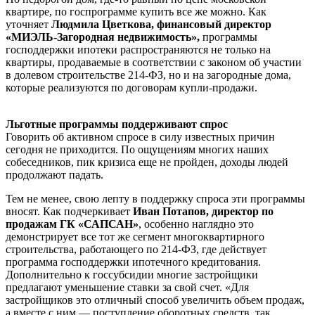
квартире, по госпрограмме купить все же можно. Как
уточняет
Людмила Цветкова, финансовый директор
«МИЭЛЬ-Загородная недвижимость»,
программы
господдержки ипотеки распространяются не только на
квартиры, продаваемые в соответствии с законом об участии
в долевом строительстве 214-ФЗ, но и на загородные дома,
которые реализуются по договорам купли-продажи.
Льготные программы поддерживают спрос
Говорить об активном спросе в силу известных причин
сегодня не приходится. По ощущениям многих наших
собеседников, пик кризиса еще не пройден, доходы людей
продолжают падать.
Тем не менее, свою лепту в поддержку спроса эти программы
вносят. Как подчеркивает
Иван Потапов, директор по
продажам ГК «САПСАН»
, особенно наглядно это
демонстрирует все тот же сегмент многоквартирного
строительства, работающего по 214-ФЗ, где действует
программа господдержки ипотечного кредитования.
Дополнительно к госсубсидии многие застройщики
предлагают уменьшение ставки за свой счет. «Для
застройщиков это отличный способ увеличить объем продаж,
а вместе с ним — поступление оборотных средств, так