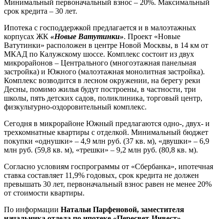
Минимальный первоначальный взнос – 20%. Максимальный
срок кредита – 30 лет.
Ипотека с господдержкой предлагается и в малоэтажных
корпусах ЖК
«Новые Ватутинки»
. Проект «Новые
Ватутинки» расположен в центре Новой Москвы, в 14 км от
МКАД по Калужскому шоссе. Комплекс состоит из двух
микрорайонов – Центрального (многоэтажная панельная
застройка) и Южного (малоэтажная монолитная застройка).
Комплекс возводится в лесном окружении, на берегу реки
Десны, помимо жилья будут построены, в частности, три
школы, пять детских садов, поликлиника, торговый центр,
физкультурно-оздоровительный комплекс.
Сегодня в микрорайоне Южный предлагаются одно-, двух- и
трехкомнатные квартиры с отделкой. Минимальный бюджет
покупки «однушки» – 4,9 млн руб. (37 кв. м), «двушки» – 6,9
млн руб. (59,8 кв. м), «трешки» – 9,2 млн руб. (80,8 кв. м).
Согласно условиям госпрограммы от «Сбербанка», ипотечная
ставка составляет 11,9% годовых, срок кредита не должен
превышать 30 лет, первоначальный взнос равен не менее 20%
от стоимости квартиры.
По информации
Натальи Парфеновой, заместителя
начальника отдела по ипотеке «Пересвет-Инвест»,