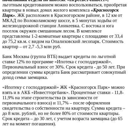
льготным кредитованием можно воспользоваться, приобретая
квартиры в новых домах жилого комплекса
«Красногорск
Парк»
. ЖК расположен в Красногорском районе, в 12 км от
МКАД по Волоколамскому шоссе, в 5 минутах ходьбы от
железнодорожной станции Аникеевка. С востока и юга
поселок окружен смешанным лесом. В комплексе
представлены 1-2-комнатные квартиры с площадями от 33,4
до 75,2 кв.м. с видом на Опалиховский лесопарк. Стоимость
квартир – от 2,7 -5,3 млн руб.
Банк Москвы (группа ВТБ) выдает кредиты по льготной
ставке 12% по программе «Ипотека с господдержкой».
Первоначальный взнос от 30%. Срок кредита - до 50 лет. При
определении суммы кредита Банк рассматривает совокупный
доход семьи заемщика.
«Ипотеку с господдержкой» ЖК «Красногорск Парк» можно
взять и в АКБ «Инвестторгбанк». Процентные ставки - 11,8-
11,9% на этапе строительства (в зависимости от
первоначального взноса) и 11,7% – после оформления
свидетельства о собственности на квартиру. Сумма кредита –
до 8 млн. рублей, но не более 80% от стоимости квартиры.
Срок кредита – до 30 лет, с учетом возраста заемщика (до 65
лет на момент погашения).