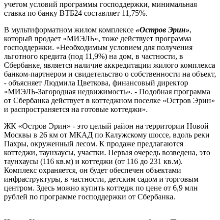
учетом условий программы господдержки, минимальная
ставка по банку ВТБ24 составляет 11,75%.
В мультиформатном жилом комплексе
«Остров Эрин»
,
который продает «МИЭЛЬ», тоже действует программа
господдержки. «Необходимым условием для получения
льготного кредита (под 11,9%) на дом, в частности, в
Сбербанке, является наличие аккредитации жилого комплекса
банком-партнером и свидетельство о собственности на объект,
- объясняет Людмила Цветкова, финансовый директор
«МИЭЛЬ-Загородная недвижимость». - Подобная программа
от Сбербанка действует в коттеджном поселке «Остров Эрин»
и распространяется на готовые коттеджи».
ЖК «Остров Эрин» - это целый район на территории Новой
Москвы в 26 км от МКАД по Калужскому шоссе, вдоль реки
Пахры, окруженный лесом. К продаже предлагаются
коттеджи, таунхаусы, участки. Первая очередь возведена, это
таунхаусы (116 кв.м) и коттеджи (от 116 до 231 кв.м).
Комплекс охраняется, он будет обеспечен объектами
инфраструктуры, в частности, детским садом и торговым
центром. Здесь можно купить коттедж по цене от 6,9 млн
рублей по программе господдержки от Сбербанка.