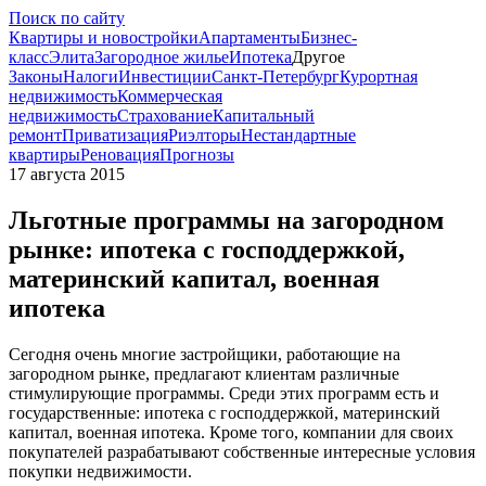
Поиск по сайту
Квартиры и новостройки
Апартаменты
Бизнес-
класс
Элита
Загородное жилье
Ипотека
Другое
Законы
Налоги
Инвестиции
Санкт-Петербург
Курортная
недвижимость
Коммерческая
недвижимость
Страхование
Капитальный
ремонт
Приватизация
Риэлторы
Нестандартные
квартиры
Реновация
Прогнозы
17 августа 2015
Льготные программы на загородном
рынке: ипотека с господдержкой,
материнский капитал, военная
ипотека
Сегодня очень многие застройщики, работающие на
загородном рынке, предлагают клиентам различные
стимулирующие программы. Среди этих программ есть и
государственные: ипотека с господдержкой, материнский
капитал, военная ипотека. Кроме того, компании для своих
покупателей разрабатывают собственные интересные условия
покупки недвижимости.