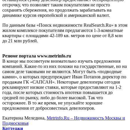
отсрочку, что позволяет таким покупателям не просто
сохранять сбережения, но продолжать зарабатывать на
динамике курсов европейской и американской валют.
По данным базы «Поиск недвижимости RealSearch.Ru» в этом
жилом комплексе покупателям предлагаются 1-3-комнатные
квартиры с площадями 42-189 кв. метров по цене от 8,8 млн
до 21 млн рублей.
Резюме портала www.metrinfo.ru
В конце мы посоветуем внимательно изучать предложения
компаний. Какие-то из них похожи на государственные, но на
самом деле таковыми не являются. Могут быть «подводные
камни», о которых предупреждает Иван Потапов директор по
продажам ГК «САПСАН». Некоторые девелоперы сегодня
рекламируют низкие ставки, которые предоставляют на 1-2
года, после которых стоимость ипотеки повышается до
средней по рынку, либо до более высокой. Так что
осторожнее. В то же время, не упускайте хорошие
предложения от добросовестных девелоперов.
Екатерина Меледина,
Metrinfo.Ru – Недвижимость Москвы и
Подмосковья
Коттеджи