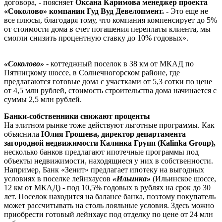
договора, - поясняет
Оксана Каримова менеджер проекта
«Соколово» компании Гуд Вуд Девелопмент. -
Это еще не
все плюсы, благодаря тому, что компания компенсирует до 5%
от стоимости дома в счет погашения переплаты клиента, мы
смогли снизить процентную ставку до 10% годовых».
«Соколово»
- коттеджный поселок в 38 км от МКАД по
Пятницкому шоссе, в Солнечногорском районе, где
предлагаются готовые дома с участками от 5,3 сотки по цене
от 4,5 млн рублей, стоимость строительства дома начинается с
суммы 2,5 млн рублей.
Банки-собственники снижают проценты
На элитном рынке тоже действуют льготные программы. Как
объяснила
Юлия Грошева, директор департамента
загородной недвижимости Калинка Групп (Kalinka Group),
несколько банков предлагают ипотечные программы под
объекты недвижимости, находящиеся у них в собственности.
Например, Банк «Зенит» предлагает ипотеку на выгодных
условиях в поселке лейнхаусов
«Ильинка»
(Ильинское шоссе,
12 км от МКАД) - под 10,5% годовых в рублях на срок до 30
лет. Поселок находится на балансе банка, поэтому покупатель
может рассчитывать на столь лояльные условия. Здесь можно
приобрести готовый лейнхаус под отделку по цене от 24 млн