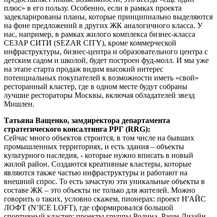
плюс» в его пользу. Особенно, если в рамках проекта
задекларированы планы, которые принципиально выделяются
на фоне предложений в других ЖК аналогичного класса. У
нас, например, в рамках жилого комплекса бизнес-класса
СЕЗАР СИТИ (SEZAR CITY), кроме коммерческой
инфраструктуры, бизнес-центра и образовательного центра с
детским садом и школой, будет построен фуд-молл. И мы уже
на этапе старта продаж видим высокий интерес
потенциальных покупателей к возможности иметь «свой»
ресторанный кластер, где в одном месте будут собраны
лучшие рестораторы Москвы, включая обладателей звезд
Мишлен.
Татьяна Ващенко, замдиректора департамента
стратегического консалтинга РРГ (RRG):
Сейчас много объектов строится, в том числе на бывших
промышленных территориях, и есть здания – объекты
культурного наследия, - которые нужно вписать в новый
жилой район. Создаются креативные кластеры, которые
являются также частью инфраструктуры и работают на
внешний спрос. То есть зачастую эти уникальные объекты в
составе ЖК – это объекты не только для жителей. Можно
говорить о таких, условно скажем, пионерах: проект Н'АЙС
ЛОФТ (N’ICE LOFT), где сформировался большой
спортивный кластер; проекты группы Родина, Рашн Дизайн