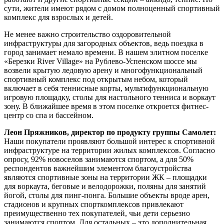
сути, жители имеют рядом с домом полноценный спортивный
комплекс для взрослых и детей.
Не менее важно строительство оздоровительной
инфраструктуры для загородных объектов, ведь поездка в
город занимает немало времени. В нашем элитном поселке
«Березки River Village» на Рублево-Успенском шоссе мы
возвели крытую ледовую арену и многофункциональный
спортивный комплекс под открытым небом, который
включает в себя теннисные корты, мультифункциональную
игровую площадку, столы для настольного тенниса и воркаут
зону. В ближайшее время в этом поселке откроется фитнес-
центр со спа и бассейном.
Леон Пряжников, директор по продукту группы Самолет:
Наши покупатели проявляют большой интерес к спортивной
инфраструктуре на территории жилых комплексов. Согласно
опросу, 92% новоселов занимаются спортом, а для 50%
респондентов важнейшим элементом благоустройства
являются спортивные зоны на территории ЖК – площадки
для воркаута, беговые и велодорожки, поляны для занятий
йогой, столы для пинг-понга. Большие объекты вроде арен,
стадионов и крупных спорткомплексов привлекают
преимущественно тех покупателей, чьи дети серьезно
занимаются спортом. Для остальных – это дополнительная