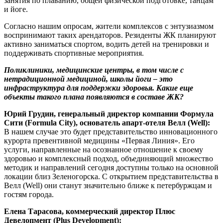
занятия по плаванию, общей физической подготовке, танцам
и йоге.
Согласно нашим опросам, жители комплексов с энтузиазмом
воспринимают таких арендаторов. Резиденты ЖК планируют
активно заниматься спортом, водить детей на тренировки и
поддерживать спортивные мероприятия.
Поликлиники, медицинские центры, в том числе с
нетрадиционной медициной, школы йоги – это
инфраструктура для поддержки здоровья. Какие еще
объекты такого плана появляются в составе ЖК?
Юрий Грудин, генеральный директор компании Формула
Сити (Formula City), основатель апарт-отеля Велл (Well):
В нашем случае это будет представительство инновационного
курорта превентивной медицины «Первая Линия». Его
услуги, направленные на осознанное отношение к своему
здоровью и комплексный подход, объединяющий множество
методик и направлений сегодня доступны только на основной
локации близ Зеленогорска. С открытием представительства в
Велл (Well) они станут значительно ближе к петербуржцам и
гостям города.
Елена Тарасова, коммерческий директор Плюс
Девелопмент (Plus Development):