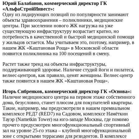
Юрий Балабанов, коммерческий директор ГК
«АльфаСтройИнвест»:
Одну из лидирующих позиций по популярности занимают
объекты здравоохранения – поликлиники, медицинские
центры. При заселении нового ЖК нагрузка на уже
существующую инфраструктуру возрастает кратно, но
потребность в качественной и быстрой медицинской помощи
у жильцов остается. Мы учитываем это, поэтому, например, в
нашем ЖК «Каштановая Роща» в Московской области
появится поликлиника на 100 посещений в смену.
Растет также тренд на объекты инфраструктуры,
поддерживающей здоровье. Наличие студий йоги и пилатеса,
велнес-центров, как правило, ценят женщины. Велнес-центр
также появится в нашем ЖК «Каштановая Роща».
Игорь Сибренков, коммерческий директор ГК «Основа»:
Наличие медицинского центра на первом этаже собственного
дома, безусловно, станет плюсом для покупателей квартиры.
Такие, например, мы предусмотрели в нашем премиальном
комплексе РЕД7 (RED7) на Садовом, комплексе Намёткин
Тауэр (Nametkin Tower) на юго-западе Москвы, где помимо
прочего предусмотрен многофункциональный спортивный
зал на уровне 25-го этажа – клубной многофункциональной
зоне с открытыми террасами для резидентов. В комплексе