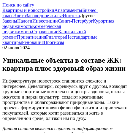
Поиск по сайту
Квартиры и новостройки
Апартаменты
Бизнес-
класс
Элита
Загородное жилье
Ипотека
Другое
Законы
Налоги
Инвестиции
Санкт-Петербург
Курортная
недвижимость
Коммерческая
недвижимость
Страхование
Капитальный
ремонт
Приватизация
Риэлторы
Нестандартные
квартиры
Реновация
Прогнозы
02 июля 2024
Уникальные объекты в составе ЖК:
квартира плюс здоровый образ жизни
Инфраструктура новостроек становится сложнее и
интереснее. Девелоперы, соревнуясь друг с другом, возводят
крупные спортивные комплексы и центры здоровья, школы
искусств и парки скульптур, создают креативные
пространства и облагораживают природные зоны. Такие
проекты формируют новую философию жизни и привлекают
покупателей, которые хотят развиваться и жить в
определенной среде, близкой им по духу.
Данная статья является справочно-информационным