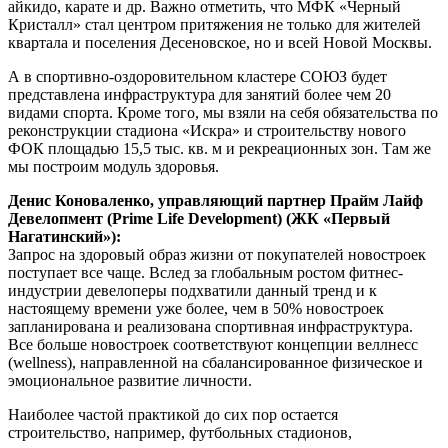
айкидо, карате и др. Важно отметить, что МФК «Черный
Кристалл» стал центром притяжения не только для жителей
квартала и поселения Десеновское, но и всей Новой Москвы.
А в спортивно-оздоровительном кластере СОЮЗ будет
представлена инфраструктура для занятий более чем 20
видами спорта. Кроме того, мы взяли на себя обязательства по
реконструкции стадиона «Искра» и строительству нового
ФОК площадью 15,5 тыс. кв. м и рекреационных зон. Там же
мы построим модуль здоровья.
Денис Коноваленко, управляющий партнер Прайм Лайф
Девелопмент (Prime Life Development) (ЖК «Первый
Нагатинский»):
Запрос на здоровый образ жизни от покупателей новостроек
поступает все чаще. Вслед за глобальным ростом фитнес-
индустрии девелоперы подхватили данный тренд и к
настоящему времени уже более, чем в 50% новостроек
запланирована и реализована спортивная инфраструктура.
Все больше новостроек соответствуют концепции веллнесс
(wellness), направленной на сбалансированное физическое и
эмоциональное развитие личности.
Наиболее частой практикой до сих пор остается
строительство, например, футбольных стадионов,