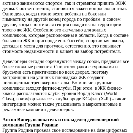
активно занимаются спортом, так и стремятся привить ЗОЖ
детям. Соответственно, становится важен вопрос логистики.
Одно дело, когда нужно везти ребенка на бокс или
гимнастику на другой конец города по пробкам, и совсем
другое, когда спортивная секция находится на территории
твоего же ЖК. Особенно это актуально для жилых
комплексов, которые расположены в области. Когда в составе
большого ЖК в пригороде есть бассейн, спортивная школа,
детсады и места для прогулок, естественно, это повышает
стоимость недвижимости и влияет на выбор потребителя.
Девелоперы сегодня соревнуются между собой, предлагая все
более сложные решения. Спортплощадки с турниками и
брусьями есть практически во всех дворах, поэтому
застройщики на уличных площадках ЖК создают
полноценные тренажерные залы. Во многие крупные
комплексы заходят фитнес-клубы. При этом, в ЖК бизнес-
класса располагаются клубы уровня Ворлд Класс (World
Class), в комфорт-классе - клубы вроде КС-фит (X-fit) - такие
интеграции можно также упаковывать в маркетинговые и
рекламные кампании девелоперов.
Антон Винер, основатель и совладелец девелоперской
компании Группа Родина:
Группа Родина провела свое исследование на базе цифровых