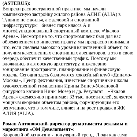
(ASTERUS):
Вопреки распространенной практике, мы начали
комплексную застройку жилого района АЛИЯ (ALIA) в
Тушино не с жилья, а с деловой и спортивной
инфраструктуры - бизнес-парк класса А и
многофункциональный спортивный комплекс «Чкалов
Арена». Несмотря на то, что спорткомплекс был для нас
обременением по инвестконтракту, мы прекрасно понимали,
что, если сделаем высокого уровня качественный объект, то
получим качественных спортивных арендаторов, а это в свою
очередь обеспечит качественный трафик. Поэтому мы
вложились в авторскую архитектуру, инженерию,
зонирование пространств, планирование и финансовую
модель. Сегодня здесь базируются хоккейный клуб «Динамо-
Москва», Центр фехтования, известные спортивные школы -
художественной гимнастики Ирины Винер-Усмановой,
фигурного катания Нины Мозер и др. Результат – «Чкалов
Арена» ежемесячно принимает 33 тыс. посетителей, является
мощным якорным объектом района, формирующим его
репутацию, что в том чиле, влияет и на рост продаж в ЖК
АЛИЯ (ALIA).
Роман Антоновский, директор департамента рекламы и
маркетинга «ОМ Девелопмент»:
Здоровый образ жизни - популярный тренд. Люди как сами