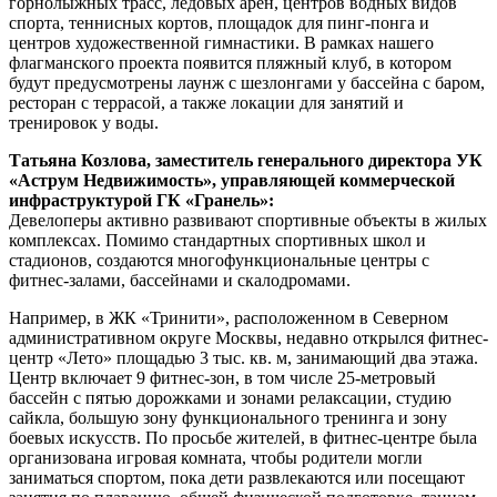
горнолыжных трасс, ледовых арен, центров водных видов
спорта, теннисных кортов, площадок для пинг-понга и
центров художественной гимнастики. В рамках нашего
флагманского проекта появится пляжный клуб, в котором
будут предусмотрены лаунж с шезлонгами у бассейна с баром,
ресторан с террасой, а также локации для занятий и
тренировок у воды.
Татьяна Козлова, заместитель генерального директора УК
«Аструм Недвижимость», управляющей коммерческой
инфраструктурой ГК «Гранель»:
Девелоперы активно развивают спортивные объекты в жилых
комплексах. Помимо стандартных спортивных школ и
стадионов, создаются многофункциональные центры с
фитнес-залами, бассейнами и скалодромами.
Например, в ЖК «Тринити», расположенном в Северном
административном округе Москвы, недавно открылся фитнес-
центр «Лето» площадью 3 тыс. кв. м, занимающий два этажа.
Центр включает 9 фитнес-зон, в том числе 25-метровый
бассейн с пятью дорожками и зонами релаксации, студию
сайкла, большую зону функционального тренинга и зону
боевых искусств. По просьбе жителей, в фитнес-центре была
организована игровая комната, чтобы родители могли
заниматься спортом, пока дети развлекаются или посещают