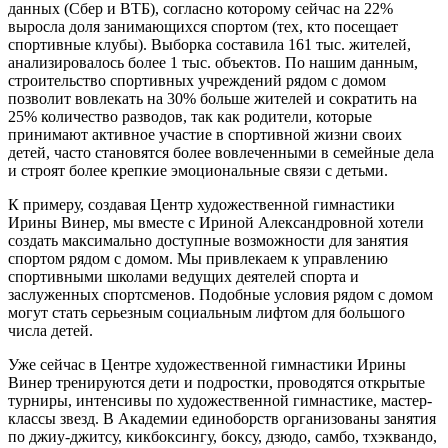
данных (Сбер и ВТБ), согласно которому сейчас на 22%
выросла доля занимающихся спортом (тех, кто посещает
спортивные клубы). Выборка составила 161 тыс. жителей,
анализировалось более 1 тыс. объектов. По нашим данным,
строительство спортивных учреждений рядом с домом
позволит вовлекать на 30% больше жителей и сократить на
25% количество разводов, так как родители, которые
принимают активное участие в спортивной жизни своих
детей, часто становятся более вовлеченными в семейные дела
и строят более крепкие эмоциональные связи с детьми.
К примеру, создавая Центр художественной гимнастики
Ирины Винер, мы вместе с Ириной Александровной хотели
создать максимально доступные возможности для занятия
спортом рядом с домом. Мы привлекаем к управлению
спортивными школами ведущих деятелей спорта и
заслуженных спортсменов. Подобные условия рядом с домом
могут стать серьезным социальным лифтом для большого
числа детей.
Уже сейчас в Центре художественной гимнастики Ирины
Винер тренируются дети и подростки, проводятся открытые
турниры, интенсивы по художественной гимнастике, мастер-
классы звезд. В Академии единоборств организованы занятия
по джиу-джитсу, кикбоксингу, боксу, дзюдо, самбо, тхэквандо,