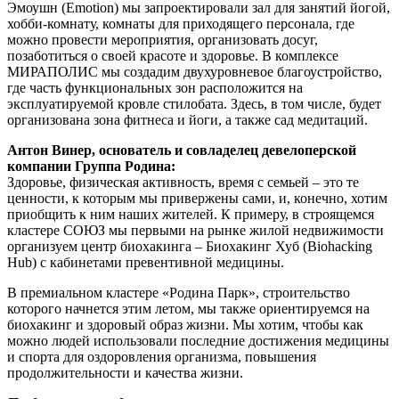
Эмоушн (Emotion) мы запроектировали зал для занятий йогой,
хобби-комнату, комнаты для приходящего персонала, где
можно провести мероприятия, организовать досуг,
позаботиться о своей красоте и здоровье. В комплексе
МИРАПОЛИС мы создадим двухуровневое благоустройство,
где часть функциональных зон расположится на
эксплуатируемой кровле стилобата. Здесь, в том числе, будет
организована зона фитнеса и йоги, а также сад медитаций.
Антон Винер, основатель и совладелец девелоперской
компании Группа Родина:
Здоровье, физическая активность, время с семьей – это те
ценности, к которым мы привержены сами, и, конечно, хотим
приобщить к ним наших жителей. К примеру, в строящемся
кластере СОЮЗ мы первыми на рынке жилой недвижимости
организуем центр биохакинга – Биохакинг Хуб (Biohacking
Hub) с кабинетами превентивной медицины.
В премиальном кластере «Родина Парк», строительство
которого начнется этим летом, мы также ориентируемся на
биохакинг и здоровый образ жизни. Мы хотим, чтобы как
можно людей использовали последние достижения медицины
и спорта для оздоровления организма, повышения
продолжительности и качества жизни.