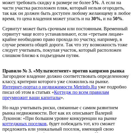
может требовать скидку в размере не более
5%
. А если на
части участка расположен пляж, который нельзя огородить,
так как он должен быть доступен любому желающему в любое
время, то цена владения может упасть и на
30%,
и на
50%
.
Сервитут может быть срочным или постоянным. Временный
сервитут чаще всего устанавливают, если «третьим лицам»
крайне необходимо право прохода по участку, например, в
случае ремонта общей дороги. Так что эту возможность тоже
следует учитывать, покупая участок, который расположен
слишком близко к подъездным путям.
Правило № 3. «Мультисегмент» против капризов рынка
Загородное владение должно соответствовать определенному
классу, критерии которого уже сложились на рынке.
Интернет-портал о недвижимости Metrinfo.Ru
уже подробно
писал об этом в статьях «
Коттедж по всем правилам
преумножит ваши капиталы
».
Но надо учитывать риски, связанные с самим развитием
рынка недвижимости. Вот как их описывает Валерий
Лукинов: «При большом уровне конкуренции на рынке
коттеджных поселков
, будет побеждать тот, кто сможет
предложить или уникальный поселок, имеющий свою