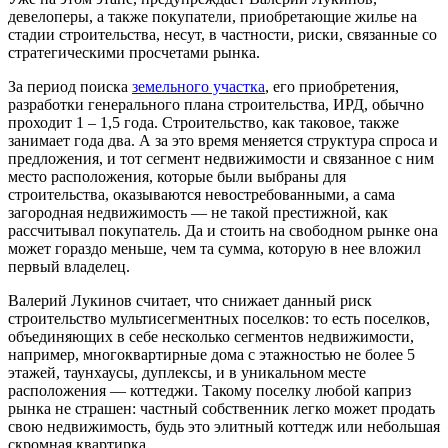
девелоперы, а также покупатели, приобретающие жилье на
стадии строительства, несут, в частности, риски, связанные со
стратегическими просчетами рынка.
За период поиска
земельного участка
, его приобретения,
разработки генерального плана строительства, ИРД, обычно
проходит 1 – 1,5 года. Строительство, как таковое, также
занимает года два. А за это время меняется структура спроса и
предложения, и тот сегмент недвижимости и связанное с ним
место расположения, которые были выбраны для
строительства, оказываются невостребованными, а сама
загородная недвижимость — не такой престижной, как
рассчитывал покупатель. Да и стоить на свободном рынке она
может гораздо меньше, чем та сумма, которую в нее вложил
первый владелец.
Валерий Лукинов считает, что снижает данный риск
строительство мультисегментных поселков: то есть поселков,
объединяющих в себе несколько сегментов недвижимости,
например, многоквартирные дома с этажностью не более 5
этажей, таунхаусы, дуплексы, и в уникальном месте
расположения — коттеджи. Такому поселку любой каприз
рынка не страшен: частный собственник легко может продать
свою недвижимость, будь это элитный коттедж или небольшая
скромная квартирка.