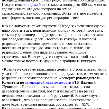
неопределенный срок. Очень редко, но случается следующее.
Покупатель
коттеджа
бизнес-класса площадью 400 кв. м после
сделки узнает, что дом построен на земле
сельскохозяйственного назначения. Жить-то в нем можно, а
вот оформить постоянную регистрацию – нет.
Как не допустить такой глупости? Перед заключением сделки
надо обратиться к независимому юристу, который проверит,
есть ли у девелопера вид (разрешение) использования земли
для определенных целей. Построить коттедж, в котором
разрешено постоянное проживание и, соответственно -
постоянная регистрация, можно только на земле, где
разрешено дачное или индивидуальное жилищное
строительство. Во всех других случаях – на данной земле
можно только построить дачу или выращивать кукурузу.
«Крайне не советую вкладывать деньги в строительство, если
у застройщиков нет полного пакета документов, в том числе и
разрешения на землепользование, - говорит
руководитель
Комитета по
загородной недвижимости
РГР Валерий
Лукинов
. - На такой риск можно пойти только, если
девелопер очень известен, богат и пользуется на рынке
недвижимости незапятнанной репутацией. В таком случае
вероятность, что он выполнит все свои обязательства, и в
доме будет возможна прописка, составляет 90 – 95%.
Разумеется, на риске покупатель может сэкономить, так как