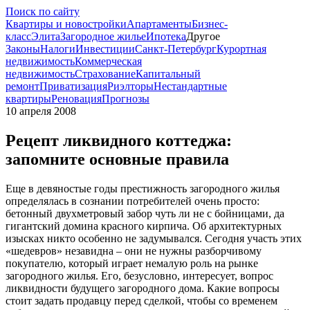
Поиск по сайту
Квартиры и новостройки
Апартаменты
Бизнес-
класс
Элита
Загородное жилье
Ипотека
Другое
Законы
Налоги
Инвестиции
Санкт-Петербург
Курортная
недвижимость
Коммерческая
недвижимость
Страхование
Капитальный
ремонт
Приватизация
Риэлторы
Нестандартные
квартиры
Реновация
Прогнозы
10 апреля 2008
Рецепт ликвидного коттеджа:
запомните основные правила
Еще в девяностые годы престижность загородного жилья
определялась в сознании потребителей очень просто:
бетонный двухметровый забор чуть ли не с бойницами, да
гигантский домина красного кирпича. Об архитектурных
изысках никто особенно не задумывался. Сегодня участь этих
«шедевров» незавидна – они не нужны разборчивому
покупателю, который играет немалую роль на рынке
загородного жилья. Его, безусловно, интересует, вопрос
ликвидности будущего загородного дома. Какие вопросы
стоит задать продавцу перед сделкой, чтобы со временем