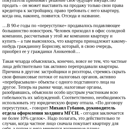
покупатель принимает решение свое будущее имущество
продать – он может выставить на продажу только свои права
кредитора к застройщику, право требовать с него квартиру,
когда она, наконец, появится. Отсюда и название.
…В 90-е годы по «переуступке» продавалось подавляющее
большинство новостроек. Человек приходил в офис солидной
компании, рассчитывая у этой же компании квартиру и
купить – а там выяснялось, что квартира принадлежит какому-
нибудь гражданину Борисову, который, в свою очередь,
приобрел ее у гражданки Аникеевой…
Такая чехарда объяснялась, конечно, вовсе не тем, что частные
лица действительно так активно перепродавали квартиры.
Причина в другом: застройщики и риэлторы, стремясь скрыть
свои финансовые потоки от налоговых органов, активно
«перебрасывали» объекты с одного подставного лица на
другое. Теперь на рынке чище, налоговые органы,
разобравшись, объяснили особо шустрым участникам всю
гибельность их заблуждений. Соответственно, необходимость
использовать эту юридическую форму отпала. «По договору
переуступки, - говорит
Михаил Губанов, руководитель
отдела оформления холдинга МГСН
, - сегодня заключается
не более 10% сделок». Надо полагать, это действительно те
случаи, когда частное лицо сначала покупает квартиру для
себя, а потом у него меняются жизненные планы.