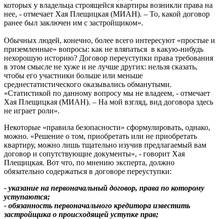
которых у владельца строящейся квартиры возникли права на
нее, - отмечает Хая Плещицкая (МИАН). – То, какой договор
ранее был заключен им с застройщиком».
Обычных людей, конечно, более всего интересуют «простые и
приземленные» вопросы: как не вляпаться в какую-нибудь
нехорошую историю? Договор переуступки права требования
в этом смысле не хуже и не лучше других: нельзя сказать,
чтобы его участники больше или меньше
среднестатистического оказывались обманутыми.
«Статистикой по данному вопросу мы не владеем, - отмечает
Хая Плещицкая (МИАН). – На мой взгляд, вид договора здесь
не играет роли».
Некоторые «правила безопасности» сформулировать, однако,
можно. «Решение о том, приобретать или не приобретать
квартиру, можно лишь тщательно изучив предлагаемый вам
договор и сопутствующие документы», - говорит Хая
Плещицкая. Вот что, по мнению эксперта, должно
обязательно содержаться в договоре переуступки:
- указание на первоначальный договор, права по которому
уступаются;
- обязанность первоначального кредитора известить
застройщика о происходящей уступке прав;