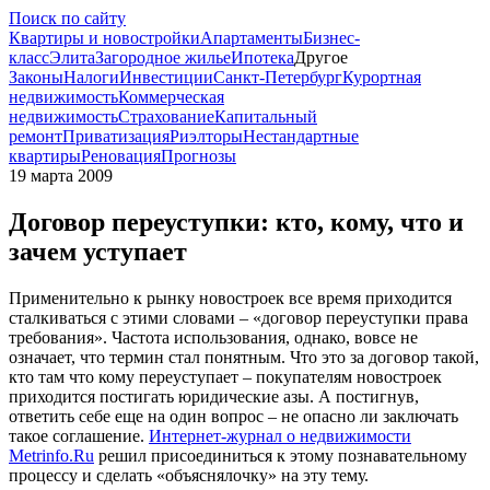
Поиск по сайту
Квартиры и новостройки
Апартаменты
Бизнес-
класс
Элита
Загородное жилье
Ипотека
Другое
Законы
Налоги
Инвестиции
Санкт-Петербург
Курортная
недвижимость
Коммерческая
недвижимость
Страхование
Капитальный
ремонт
Приватизация
Риэлторы
Нестандартные
квартиры
Реновация
Прогнозы
19 марта 2009
Договор переуступки: кто, кому, что и
зачем уступает
Применительно к рынку новостроек все время приходится
сталкиваться с этими словами – «договор переуступки права
требования». Частота использования, однако, вовсе не
означает, что термин стал понятным. Что это за договор такой,
кто там что кому переуступает – покупателям новостроек
приходится постигать юридические азы. А постигнув,
ответить себе еще на один вопрос – не опасно ли заключать
такое соглашение.
Интернет-журнал о недвижимости
Metrinfo.Ru
решил присоединиться к этому познавательному
процессу и сделать «объяснялочку» на эту тему.