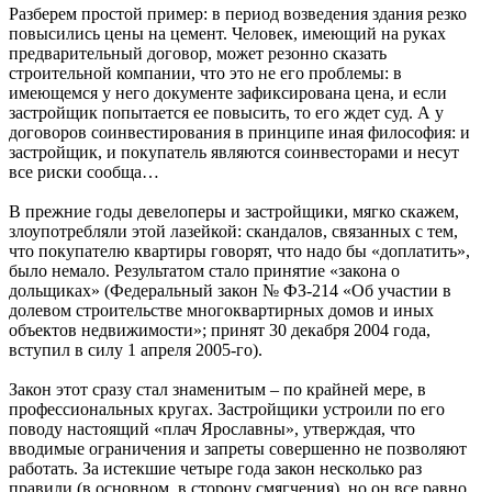
Разберем простой пример: в период возведения здания резко
повысились цены на цемент. Человек, имеющий на руках
предварительный договор, может резонно сказать
строительной компании, что это не его проблемы: в
имеющемся у него документе зафиксирована цена, и если
застройщик попытается ее повысить, то его ждет суд. А у
договоров соинвестирования в принципе иная философия: и
застройщик, и покупатель являются соинвесторами и несут
все риски сообща…
В прежние годы девелоперы и застройщики, мягко скажем,
злоупотребляли этой лазейкой: скандалов, связанных с тем,
что покупателю квартиры говорят, что надо бы «доплатить»,
было немало. Результатом стало принятие «закона о
дольщиках» (Федеральный закон № ФЗ-214 «Об участии в
долевом строительстве многоквартирных домов и иных
объектов недвижимости»; принят 30 декабря 2004 года,
вступил в силу 1 апреля 2005-го).
Закон этот сразу стал знаменитым – по крайней мере, в
профессиональных кругах. Застройщики устроили по его
поводу настоящий «плач Ярославны», утверждая, что
вводимые ограничения и запреты совершенно не позволяют
работать. За истекшие четыре года закон несколько раз
правили (в основном, в сторону смягчения), но он все равно