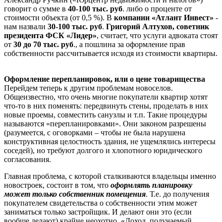
говорит о сумме в
40-100 тыс. руб
. либо о проценте от
стоимости объекта (от 0,5 %). В
компании «Атлант Инвест»
-
нам назвали
30-100
тыс. руб
.
Григорий Алтухов, советник
президента ФСК «Лидер»
, считает, что услуги адвоката стоят
от
30 до 70 тыс. руб
., а пошлина за оформление прав
собственности рассчитывается исходя из стоимости квартиры.
Оформление перепланировок, или о цене товарищества
Перейдем теперь к другим проблемам новоселов.
Общеизвестно, что очень многие покупатели квартир хотят
что-то в них поменять: передвинуть стены, проделать в них
новые проемы, совместить санузлы и т.п. Такие процедуры
называются «перепланировками». Они законом разрешены
(разумеется, с оговорками – чтобы не была нарушена
конструктивная целостность здания, не ущемлялись интересы
соседей), но требуют долгого и хлопотного юридического
согласования.
Главная проблема, с которой сталкиваются владельцы именно
новостроек, состоит в том, что
оформлять планировку
может только собственник помещения
. Т.е. до получения
покупателем свидетельства о собственности этим может
заниматься только застройщик. И делают они это (если
вообще делают) крайне неохотно. «Доход, получаемый