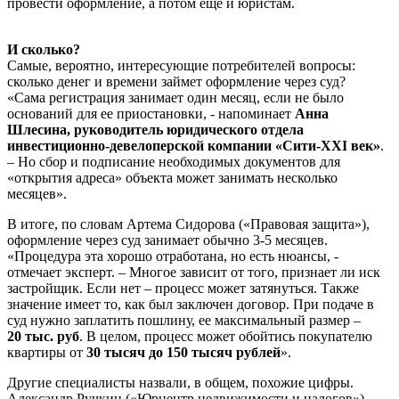
провести оформление, а потом еще и юристам.
И сколько?
Самые, вероятно, интересующие потребителей вопросы:
сколько денег и времени займет оформление через суд?
«Сама регистрация занимает один месяц, если не было
оснований для ее приостановки, - напоминает
Анна
Шлесина, руководитель юридического отдела
инвестиционно-девелоперской компании «Сити-
XXI
век»
.
– Но сбор и подписание необходимых документов для
«открытия адреса» объекта может занимать несколько
месяцев».
В итоге, по словам Артема Сидорова («Правовая защита»),
оформление через суд занимает обычно 3-5 месяцев.
«Процедура эта хорошо отработана, но есть нюансы, -
отмечает эксперт. – Многое зависит от того, признает ли иск
застройщик. Если нет – процесс может затянуться. Также
значение имеет то, как был заключен договор. При подаче в
суд нужно заплатить пошлину, ее максимальный размер –
20
тыс. руб
. В целом, процесс может обойтись покупателю
квартиры от
30 тысяч до 150
тысяч рублей
».
Другие специалисты назвали, в общем, похожие цифры.
Александр Ручкин («Юрцентр недвижимости и налогов»)