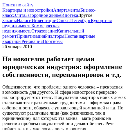
Поиск по сайту
Квартиры и новостройки
Апартаменты
Бизнес-
класс
Элита
Загородное жилье
Ипотека
Другое
Законы
Налоги
Инвестиции
Санкт-Петербург
Курортная
недвижимость
Коммерческая
недвижимость
Страхование
Капитальный
ремонт
Приватизация
Риэлторы
Нестандартные
квартиры
Реновация
Прогнозы
26 января 2010
На новоселов работает целая
юридическая индустрия: оформление
собственности, перепланировок и т.д.
Общеизвестно, что проблемы одного человека – прекрасная
возможность для другого. И сфера новостроек прекрасно
иллюстрирует этот тезис. Покупатели квартир в новых домах
сталкиваются с различными трудностями – оформляя права
собственности, общаясь с управляющей компанией и т.д. Но
существуют различные лица (как физические, так и
юридические), для которых эта война – мать родна: на
решении проблем покупателей они делают бизнес. Речь
пойдет, как вы уже догадались, о юристах.