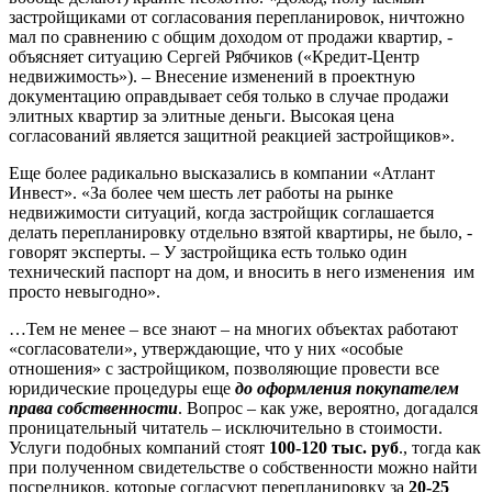
застройщиками от согласования перепланировок, ничтожно
мал по сравнению с общим доходом от продажи квартир, -
объясняет ситуацию Сергей Рябчиков («Кредит-Центр
недвижимость»). – Внесение изменений в проектную
документацию оправдывает себя только в случае продажи
элитных квартир за элитные деньги. Высокая цена
согласований является защитной реакцией застройщиков».
Еще более радикально высказались в компании «Атлант
Инвест». «За более чем шесть лет работы на рынке
недвижимости ситуаций, когда застройщик соглашается
делать перепланировку отдельно взятой квартиры, не было, -
говорят эксперты. – У застройщика есть только один
технический паспорт на дом, и вносить в него изменения им
просто невыгодно».
…Тем не менее – все знают – на многих объектах работают
«согласователи», утверждающие, что у них «особые
отношения» с застройщиком, позволяющие провести все
юридические процедуры еще
до оформления покупателем
права собственности
. Вопрос – как уже, вероятно, догадался
проницательный читатель – исключительно в стоимости.
Услуги подобных компаний стоят
100-120 тыс. руб
., тогда как
при полученном свидетельстве о собственности можно найти
посредников, которые согласуют перепланировку за
20-25