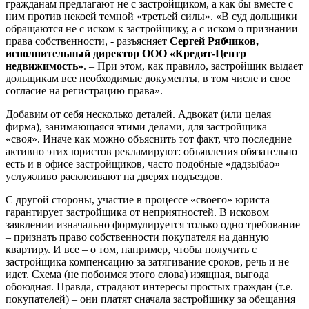
гражданам предлагают не с застройщиком, а как бы вместе с
ним против некоей темной «третьей силы». «В суд дольщики
обращаются не с иском к застройщику, а с иском о признании
права собственности, - разъясняет
Сергей Рябчиков,
исполнительный директор ООО «Кредит-Центр
недвижимость»
. – При этом, как правило, застройщик выдает
дольщикам все необходимые документы, в том числе и свое
согласие на регистрацию права».
Добавим от себя несколько деталей. Адвокат (или целая
фирма), занимающаяся этими делами, для застройщика
«своя». Иначе как можно объяснить тот факт, что последние
активно этих юристов рекламируют: объявления обязательно
есть и в офисе застройщиков, часто подобные «дадзыбао»
услужливо расклеивают на дверях подъездов.
С другой стороны, участие в процессе «своего» юриста
гарантирует застройщика от неприятностей. В исковом
заявлении изначально формулируется только одно требование
– признать право собственности покупателя на данную
квартиру. И все – о том, например, чтобы получить с
застройщика компенсацию за затягивание сроков, речь и не
идет. Схема (не побоимся этого слова) изящная, выгода
обоюдная. Правда, страдают интересы простых граждан (т.е.
покупателей) – они платят сначала застройщику за обещания