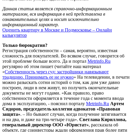
Данная статья является справочно-информационным
материалом, вся информация в ней представлена в
ознакомительных целях и носит исключительно
информационный характер.
Оценить квартиру в Москве и Подмосковье – Онлайн
калькулятор
Только бюрократия?
Регистрация собственности – самая, вероятно, известная
сложность для покупателей. Во всяком случае, говорится об
этой проблеме больше всего. Да и портал
Metrinfo.Ru
регулярно об этом пишет (читайте наш материал
«
Собственность через суд: застройщики навязывают
традицию. Принимать ее не нужно
» На телевидении, в печати
можно разыскать сотни историй о том, как дом уже давно
построен, люди в нем живут, но получить окончательные
документы не могут годами. «Как правило, право
собственности оформляется в течение года с момента ввода
дома в эксплуатацию, - пояснил порталу
Metrinfo.Ru
Артем
Сидоров, председатель коллегии адвокатов «Правовая
защита»
. – Но бывают случаи, когда получение затягивается
и на два, и даже на три-четыре года».
Светлана Кириллова,
генеральный директор ООО «Юристат»
, рассказала об
объекте, где соинвесторы ждали оформления прав более пяти