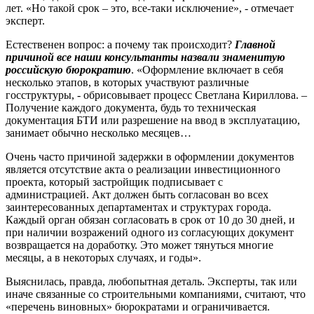
лет. «Но такой срок – это, все-таки исключение», - отмечает
эксперт.
Естественен вопрос: а почему так происходит?
Главной
причиной все наши консул
ьтанты назвали знаменитую
российскую бюрократию
. «Оформление включает в себя
несколько этапов, в которых участвуют различные
госструктуры, - обрисовывает процесс Светлана Кириллова. –
Получение каждого документа, будь то техническая
документация БТИ или разрешение на ввод в эксплуатацию,
занимает обычно несколько месяцев…
Очень часто причиной задержки в оформлении документов
является отсутствие акта о реализации инвестиционного
проекта, который застройщик подписывает с
администрацией. Акт должен быть согласован во всех
заинтересованных департаментах и структурах города.
Каждый орган обязан согласовать в срок от 10 до 30 дней, и
при наличии возражений одного из согласующих документ
возвращается на доработку. Это может тянуться многие
месяцы, а в некоторых случаях, и годы».
Выяснилась, правда, любопытная деталь. Эксперты, так или
иначе связанные со строительными компаниями, считают, что
«перечень виновных» бюрократами и ограничивается.