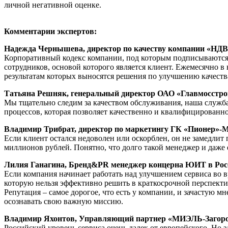
личной негативной оценке.
Комментарии экспертов:
Надежда Чернышева, директор по качеству компании «НД
Корпоративный кодекс компании, под которым подписываются вс
сотрудников, основой которого является клиент. Ежемесячно 
результатам которых выносятся решения по улучшению качеств
Татьяна Решняк, генеральный директор ОАО «Главмосстро
Мы тщательно следим за качеством обслуживания, наша служба
процессов, которая позволяет качественно и квалифицированно
Владимир Трибрат, директор по маркетингу ГК «Пионер»-
Если клиент остался недоволен или оскорблен, он не замедлит
миллионов рублей. Понятно, что долго такой менеджер и даже 
Лилия Ганагина, Бренд&PR менеджер концерна ЮИТ в Рос
Если компания начинает работать над улучшением сервиса во вр
которую нельзя эффективно решить в краткосрочной перспек
Репутация – самое дорогое, что есть у компании, и зачастую 
осознавать свою важную миссию.
Владимир Яхонтов, Управляющий партнер «МИЭЛЬ-Загоро
Российский уровень сервиса очень далек от европейского. Но з