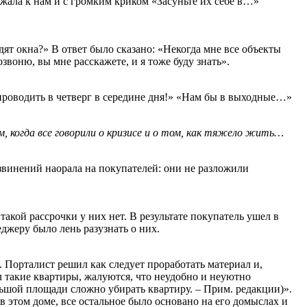
ежала к нам и с громким криком «Засуньте их себе в…»
ят окна?» В ответ было сказано: «Некогда мне все объекты
звоню, вы мне расскажете, и я тоже буду знать».
 проводить в четверг в середине дня!» «Нам бы в выходные…»
м, когда все говорили о кризисе и о том, как тяжело жить…
извинений наорала на покупателей: они не разложили
акой рассрочки у них нет. В результате покупатель ушел в
джеру было лень разузнать о них.
 Порталист решил как следует проработать материал и,
л такие квартиры, жалуются, что неудобно и неуютно
ольшой площади сложно убирать квартиру. – Прим. редакции)».
 этом доме, все остальное было основано на его домыслах и