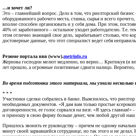
…и хочет ли?
Это – главнейший вопрос. Дело в том, что риелторский бизнес 
оборудованного рабочего места, станка, сырья и всего прочего,
вполне способен организовать и у себя дома. При этом, посто
40% от заработанного – остальное уходит работодателю. Т.е. те
этом отлично знающий свое дело, зарабатывает столько, что кор
достоверные данные, что этот специалист ведет себя неправиль
Резюме портала
ввв (www)
.
metrinfo.ru
Жернова господни мелют медленно, но верно… Критикуя (и впол
лет прошло, а огромные позитивные сдвиги налицо. Вероятно, 
Во время подготовки этого материала, мы узнали
несколько
* * *
Участники сделки собрались в банке. Выяснилось, что риелто
необходимых документов. «Я дам вам только простые ксерокопии
договоренности, ее голос сорвался на визг. «Я здесь главная!»
и приношу в свою фирму больше денег, чем любой другой наш 
Пришлось звонить ее руководству – причем не одному начальни
минут своей зарвавшейся сотруднице, но так этого и не делал. 