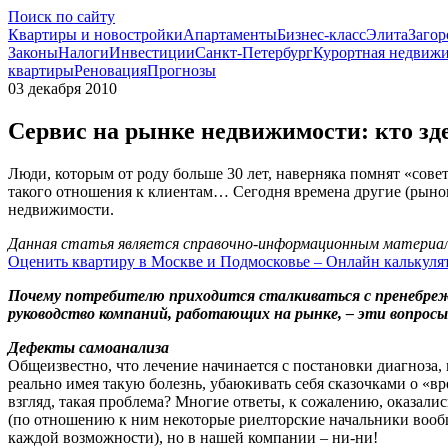
Поиск по сайту
Квартиры и новостройки
Апартаменты
Бизнес-класс
Элита
Загор
Законы
Налоги
Инвестиции
Санкт-Петербург
Курортная недвиж
квартиры
Реновация
Прогнозы
03 декабря 2010
Сервис на рынке недвижимости: кто зде
Люди, которым от роду больше 30 лет, наверняка помнят «сове
такого отношения к клиентам… Сегодня времена другие (рынок,
недвижимости.
Данная статья является справочно-информационным материало
Оценить квартиру в Москве и Подмосковье – Онлайн калькуля
Почему потребителю приходится сталкиваться с пренебрежи
руководство компаний, работающих на рынке, – эти вопрос
Дефекты самоанализа
Общеизвестно, что лечение начинается с постановки диагноза, и
реально имея такую болезнь, убаюкивать себя сказочками о «
взгляд, такая проблема? Многие ответы, к сожалению, оказали
(по отношению к ним некоторые риелторские начальники вообщ
каждой возможности), но в нашей компании – ни-ни!