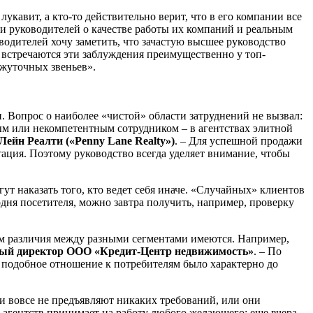
лукавит, а кто-то действительно верит, что в его компании все
ми руководителей о качестве работы их компаний и реальным
оводителей хочу заметить, что зачастую высшее руководство
 встречаются эти заблуждения преимущественно у топ-
жуточных звеньев».
п. Вопрос о наиболее «чистой» области затруднений не вызвал:
убым или некомпетентным сотрудником – в агентствах элитной
ейн Реалти («Penny Lane Realty»)
. – Для успешной продажи
ация. Поэтому руководство всегда уделяет внимание, чтобы
ут наказать того, кто ведет себя иначе. «Случайных» клиентов
годня посетителя, можно завтра получить, например, проверку
ам различия между разными сегментами имеются. Например,
ный директор ООО «Кредит-Центр недвижимость»
. – По
т, подобное отношение к потребителям было характерно до
ли вовсе не предъявляют никаких требований, или они
агентств принимает на работу любого желающего: еще вчера