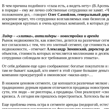
В чем причина подобного «глаза есть, а видеть нету» (В.Арсенье
в порядке – ему же лично собственные сотрудники не хамят. «
положением дел, - говорит
Олег Самойлов, генеральный дир
искренне верит, что сотрудники возглавляемых ими бизнесов 
менеджеров крупных и очень крупных компаний, в которых ру
Лидер – «элитка», антилидеры – новостройки и аренда
Рынок недвижимости, как известно, делится на различные сегм
все согласились с тем, что это элитный сегмент, где стоимос
недвижимости, - отмечает
Александр Зиминский, директор д
объектов, стоимость которых исчисляется миллионами и десятк
сотрудники соблюдали все требования делового этикета».
От себя добавим еще одно соображение: богатые покупатели и п
там не бывает: каждый, кто имеет в этой стране большие деньг
компании прокуратурой и омоновское «маски-шоу»…
В нижнем ценовом сегменте, где копошатся различные мелкие 
традиционно дурным нравом отличаются продавцы новостроек.
сути, эти люди – не риелторы, а продавцы. Они реализуют «сво
кризиса. А сегодня им пришлось перестроиться. Хотелось бы 
Еще проблема очень остра в сегменте аренды (недорогой, есте
ограничиваются исключительно финансовыми вопросами, - отм