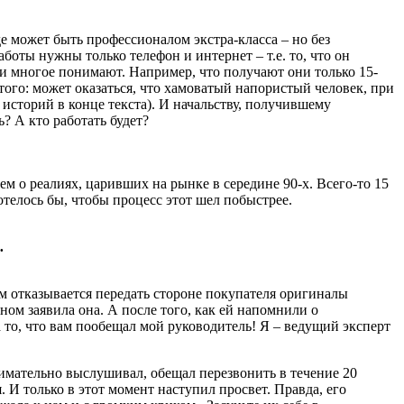
е может быть профессионалом экстра-класса – но без
аботы нужны только телефон и интернет – т.е. то, что он
и и многое понимают. Например, что получают они только 15-
 того: может оказаться, что хамоватый напористый человек, при
 историй в конце текста). И начальству, получившему
? А кто работать будет?
 о реалиях, царивших на рынке в середине 90-х. Всего-то 15
отелось бы, чтобы процесс этот шел побыстрее.
…
м отказывается передать стороне покупателя оригиналы
ном заявила она. А после того, как ей напомнили о
на то, что вам пообещал мой руководитель! Я – ведущий эксперт
нимательно выслушивал, обещал перезвонить в течение 20
. И только в этот момент наступил просвет. Правда, его