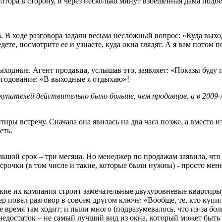
лтора в сторону, и через несколько минут взбешенная дама подб
 В ходе разговора задали весьма несложный вопрос: «Куда выход
те, посмотрите ее и узнаете, куда окна глядят. А я вам потом по
выходные. Агент продавца, услышав это, заявляет: «Показы буду
егодование: «В выходные я отдыхаю»!
окупателей действительно было больше, чем продавцов, а в 2009-
ры встречу. Сначала она явилась на два часа позже, а вместо 
еть.
шой срок – три месяца. Но менеджер по продажам заявила, что т
рочки (в том числе и такие, которые были нужны) - просто мене
кие их компания строит замечательные двухуровневые квартиры.
 повел разговор в совсем другом ключе: «Вообще, те, кто купи
се время там ходит; и пыли много (подразумевалось, что из-за б
едостаток – не самый лучший вид из окна, который может быть в