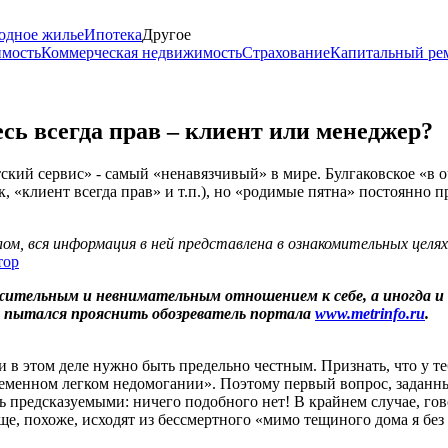
одное жилье
Ипотека
Другое
имость
Коммерческая недвижимость
Страхование
Капитальный ре
сь всегда прав – клиент или менеджер?
тский сервис» - самый «ненавязчивый» в мире. Булгаковское «в 
 «клиент всегда прав» и т.п.), но «родимые пятна» постоянно п
м, вся информация в ней представлена в ознакомительных целя
тор
тельным и невнимательным отношением к себе, а иногда и с
ы пытался прояснить обозреватель портала
www.metrinfo.ru
.
 в этом деле нужно быть предельно честным. Признать, что у теб
временном легком недомогании». Поэтому первый вопрос, заданн
сь предсказуемыми: ничего подобного нет! В крайнем случае, го
е, похоже, исходят из бессмертного «мимо тещиного дома я без