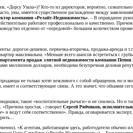
в, «Дерсу Узала»)? Кто-то из директоров, вероятно, сознательно 
Часто, увы, имеется существенное расхождение между заявления
ектор компании «Релайт-Недвижимость»
. – В оправдание рук
действительно работают профессионально и качественно. Причем
ководство отделено от «передовой» большим количеством проме
енты: дорогое-дешевое, первичка-вторичка, продажа-аренда и т.
ть квартир максимальна. «Меньше всего шансов встретиться с гр
епартамента продаж элитной недвижимости компании Пенни Л
ами миллионов долларов, необходима безупречная деловая репут
родавцы не только хотят вежливого с собой обращения, но и мог
и, имеет и соответствующие связи. А это значит, что обхамив се
людишки, такие «воспитательные рычаги» и не снились. Но и т
 «Причина простая, - говорит
Сергей Рябчиков, исполнитель
е» и ведут себя соответственно». Правда, оговаривается экспер
верить…
ственно). «К агентам, работающим здесь, работодатели обычно и
ечает Олег Самойлов («Релайт-Недвижимость»). – Большинство 