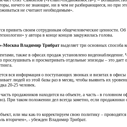
лторы, ничего не знающие, ни в чем не разбирающиеся, но при э
рживаться не считают необходимым».
ются привить своим сотрудникам общечеловеческие ценности. Об
хнологии» у автора в конце концов закружилась голова.
р»-Москва Владимир Трибрат
выделяет три
основных способа ко
ентами, также в офисах продаж установлено видеонаблюдение. Ч
но прослушивать и просматривать отдельные эпизоды – это дает 
тинга.
ируется вся информация о поступающих звонках и визитах в офис
анивает людей из этой базы раз в месяц, чтобы выявить их уров
ка 20-25 человек.
асть продажников находится на объекте, а часть - в головном о
но). При таком положении дел всегда заметно, если продажники
бъект, или мы как-то корректируем свою политику – проводятся
ль вторичен», - убежден Владимир Трибрат.