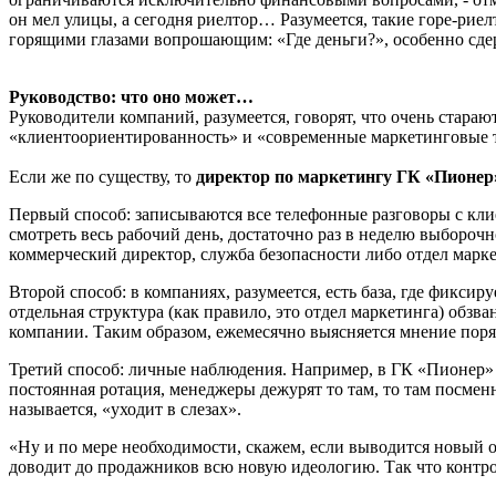
он мел улицы, а сегодня риелтор… Разумеется, такие горе-рие
горящими глазами вопрошающим: «Где деньги?», особенно сде
Руководство: что оно может…
Руководители компаний, разумеется, говорят, что очень стара
«клиентоориентированность» и «современные маркетинговые те
Если же по существу, то
директор по маркетингу ГК «Пионе
Первый способ: записываются все телефонные разговоры с кли
смотреть весь рабочий день, достаточно раз в неделю выбороч
коммерческий директор, служба безопасности либо отдел марке
Второй способ: в компаниях, разумеется, есть база, где фикс
отдельная структура (как правило, это отдел маркетинга) обзв
компании. Таким образом, ежемесячно выясняется мнение поряд
Третий способ: личные наблюдения. Например, в ГК «Пионер» ч
постоянная ротация, менеджеры дежурят то там, то там посмен
называется, «уходит в слезах».
«Ну и по мере необходимости, скажем, если выводится новый о
доводит до продажников всю новую идеологию. Так что контро