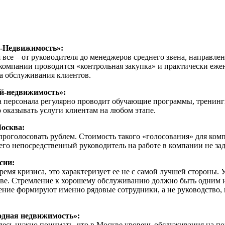
В-Недвижимость»:
е – от руководителя до менеджеров среднего звена, направлен 
в компании проводится «контрольная закупка» и практически еж
а обслуживания клиентов.
й-недвижимость»:
 персонала регулярно проводит обучающие программы, тренинги
 оказывать услуги клиентам на любом этапе.
Москва:
 проголосовать рублем. Стоимость такого «голосования» для ком
его непосредственный руководитель на работе в компании не зад
сии:
емя кризиса, это характеризует ее не с самой лучшей стороны. 
тиве. Стремление к хорошему обслуживанию должно быть одним
мнение формируют именно рядовые сотрудники, а не руководство
дная недвижимость»:
десь нужно понимать, что в Москве уровень обслуживания на пор