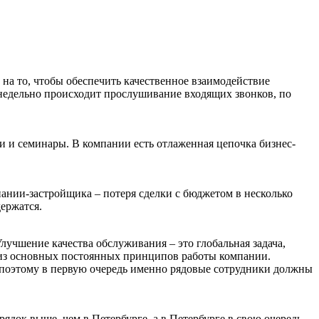
на то, чтобы обеспечить качественное взаимодействие
енедельно происходит прослушивание входящих звонков, по
 и семинары. В компании есть отлаженная цепочка бизнес-
пании-застройщика – потеря сделки с бюджетом в несколько
ержатся.
Улучшение качества обслуживания – это глобальная задача,
 из основных постоянных принципов работы компании.
, поэтому в первую очередь именно рядовые сотрудники должны
ядок выше, чем в Петербурге, а в Петербурге в свою очередь