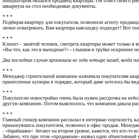
инициатором оказался продавец квартиры. Он отвел своего рие
швырнула на стол необходимые документы.
* * *
Подбирая квартиру для покупателя, позвонили агенту продавца.
лично осматривать. Вам квартира навскидку подходит? Вот поеде
* * *
Клиент – занятой человек, смотреть квартиры может только в 
«Вы что, как это в выходные?» - слышим в трубке искреннее н
Два последних случая произошли не года четыре назад, когда п
* * *
Менеджер строительной компании назначила покупателям кварти
принесенные купюры в порядке, который даме хотелось бы вид
* * *
Покупателю новостройки очень была нужна рассрочка на неболь
другую компанию. Потом выяснилось, что компания давала расс
* * *
Главный спикер компании рассказал в интервью порталисту, ка
прикинувшись покупателем, позвонил в офис продаж. Менеджер
- «барабашки» бегают на втором уровне, кажется, что кто-то в
Забавно, что при этом «продажник» назвал один объективный н