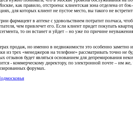
Москве, как правило, отстроена: клиентская зона отделена от бэ
иях, для которых клиент не пустое место, вы такого не встретит
трии фармацевт в аптеке с удовольствием потратит полчаса, чт
ателя, чем привлечет его. Если клиент придет покупать квартиру
сегмента, то он встанет и уйдет – но уже по причине неуважения
ферах продаж, но именно в недвижимости это особенно заметно 
ки из трех «менеджеров на телефоне» рассматривать точно не бу
ных отзывов будет являться основанием для депремирования нек
ится - коммерческому директору, по электронной почте – им же,
лизированных форумах.
Подмосковья