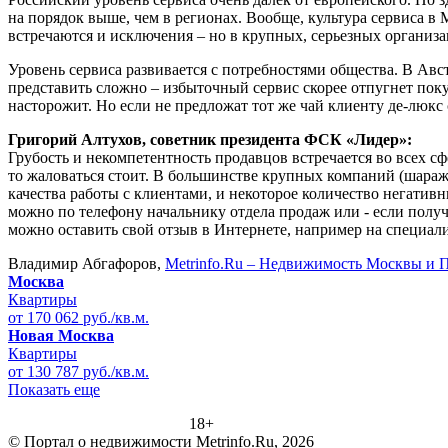
на порядок выше, чем в регионах. Вообще, культура сервиса в 
встречаются и исключения – но в крупных, серьезных организац
Уровень сервиса развивается с потребностями общества. В Авс
представить сложно – избыточный сервис скорее отпугнет покуп
насторожит. Но если не предложат тот же чай клиенту де-люкс 
Григорий Алтухов, советник президента ФСК «Лидер»:
Грубость и некомпетентность продавцов встречается во всех с
то жаловаться стоит. В большинстве крупных компаний (шараж
качества работы с клиентами, и некоторое количество негатив
можно по телефону начальнику отдела продаж или - если получ
можно оставить свой отзыв в Интернете, например на специа
Владимир Абгафоров,
Metrinfo.Ru – Недвижимость Москвы и 
Москва
Квартиры
от 170 062 руб./кв.м.
Новая Москва
Квартиры
от 130 787 руб./кв.м.
Показать еще
18+
© Портал о недвижимости Metrinfo.Ru, 2026