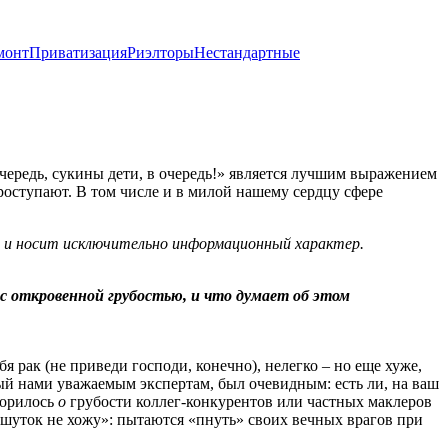
монт
Приватизация
Риэлторы
Нестандартные
очередь, сукины дети, в очередь!» является лучшим выражением
роступают. В том числе и в милой нашему сердцу сфере
х и носит исключительно информационный характер.
 откровенной грубостью, и что думает об этом
я рак (не приведи господи, конечно), нелегко – но еще хуже,
ый нами уважаемым экспертам, был очевидным: есть ли, на ваш
ворилось
о
грубости коллег-конкурентов или частных маклеров
 шуток не хожу»: пытаются «пнуть» своих вечных врагов при