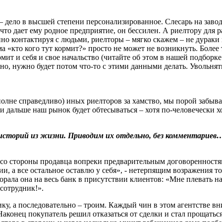
– дело в высшей степени персонализированное. Слесарь на завод
 что дает ему родное предприятие, он бессилен. А риелтору для р
янно контактируя с людьми, риелторы – мягко скажем – не дурак
ма «кто кого тут кормит?» просто не может не возникнуть. Более
мит и себя и свое начальство (читайте об этом в нашей подборке
но, нужно будет потом что-то с этими данными делать. Увольнять
не справедливо) иных риелторов за хамство, мы порой забываем
и дальше наш рынок будет обтесываться – хотя по-человечески х
 историй из жизни. Приводим их отдельно, без комментариев
р со стороны продавца вопреки предварительным договоренностя
, а все остальное оставлю у себя», - нетерпящим возражения то
 - орала она на весь банк в присутствии клиентов: «Мне плевать 
сотрудник!».
ку, а последовательно – троим. Каждый чин в этом агентстве в
Наконец покупатель решил отказаться от сделки и стал прощаться