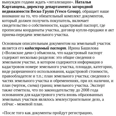
вынужден годами ждать «легализации».
Наталья
Картавцева,
директор департамента загородной
недвижимости Веско Групп (Vesco Group)
, обращает наше
внимание на то, что обязательный комплект документов,
который должен получить покупатель, включает
свидетельство о собственности, кадастровый паспорт, где
прописаны координаты участка, договор купли-продажи и акт
приема-передачи земельного участка.
Основным описательным документом на земельный участок
является его
кадастровый паспорт
. Ирина Башилова
(«Волжские дачи») объяснила, что кадастровый паспорт
содержит несколько разделов: это общие сведения о
земельном участке, в котором содержится информация о
кадастровом номере земельного участка, площади, категории,
виде разрешенного использования, кадастровой стоимости,
правообладателе и т.п.; план земельного участка; сведения о
частях земельного участка и обременениях, при их наличии, и
план (чертеж, схема) границ земельного участка. Эксперт
также отметила, что по законодательству до 2008 года
основанием для кадастрового учета вновь образованных
земельных участков являлось землеустроительное дело, а
сейчас - межевой план.
«После того как документы пройдут регистрацию,