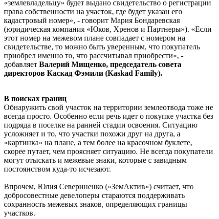
«землевладельцу» будет выдано свидетельство о регистрации
права собственности на участок, где будет указан его
кадастровый номер», - говорит Мария Бондаревская
(юридическая компания «Юков, Хренов и Партнеры»). «Если
этот номер на межевом плане совпадает с номером на
свидетельстве, то можно быть уверенным, что покупатель
приобрел именно то, что рассчитывал приобрести», -
добавляет
Валерий Мищенко, председатель совета
директоров Каскад Фэмили (Kaskad Family).
В поисках границ
Обнаружить свой участок на территории землеотвода тоже не
всегда просто. Особенно если речь идет о покупке участка без
подряда в поселке на ранней стадии освоения. Ситуацию
усложняет и то, что участки похожи друг на друга, а
«картинка» на плане, а тем более на красочном буклете,
скорее путает, чем проясняет ситуацию. Не всегда покупатели
могут отыскать и межевые знаки, которые с завидным
постоянством куда-то исчезают.
Впрочем, Юлия Севериненко («ЗемАктив») считает, что
добросовестные девелоперы стараются поддерживать
сохранность межевых знаков, определяющих границы
участков.