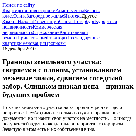
Поиск по сайту
Квартиры и новостройки
Апартаменты
Бизнес-
класс
Элита
Загородное жилье
Ипотека
Другое
Законы
Налоги
Инвестиции
Санкт-Петербург
Курортная
недвижимость
Коммерческая
недвижимость
Страхование
Капитальный
ремонт
Приватизация
Риэлторы
Нестандартные
квартиры
Реновация
Прогнозы
16 декабря 2010
Границы земельного участка:
сверяемся с планом, устанавливаем
межевые знаки, сдвигаем соседский
забор. Слишком низкая цена – признак
будущих проблем
Покупка земельного участка на загородном рынке – дело
непростое. Необходимо не только получить правильные
документы, но и найти свой участок на местности. Но иногда
покупателей ждут неожиданные и неприятные сюрпризы.
Зачастую в этом есть и их собственная вина.