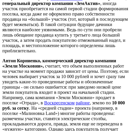
генеральный директор компании «ЗемАктив»
, иногда
участок приобретается на самой первой стадии формирования
поселка, когда даже не оформлено право собственности
продавца на «большой» участок (тот, который в последующем
будет межеваться). В такой ситуации будущие дачники
являются наиболее уязвимыми. Ведь по сути они пробрели
лишь обещание продавца купить у третьего лица большой
участок, а затем продать покупателю отмежеванный надел, и
площадь, и местоположение которого определены лишь
приблизительно.
Антон Корниенко, коммерческий директор компании
«Земли Московии»,
считает, что объем выполненных работ
на участке на момент продажи зависит от цены. Поэтому, если
человек выбирает участок за 10 000 рублей и хочет сразу там
увидеть какие-то проведенные работы и обозначенные
границы - он сильно ошибается: при заведомо низкой цене
земли покупатель входит в проект на начальной стадии.
Например, сама компания «Земли Московии» продает в
поселке «Отрада», в
Воскресенском
районе
, землю по
10 000
руб. за сотку
. На «средней стадии» проекта (например, в
поселке «Малиновка Land») многие работы проведены:
размечены участки, ставятся электрические столбы,
прокладываются дороги, правда, земля еще не переведена в
«нужную» категорию. Однако здесь покупатель получает