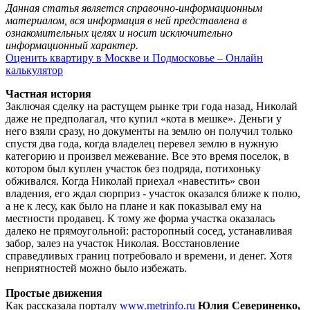
Данная статья является справочно-информационным
материалом, вся информация в ней представлена в
ознакомительных целях и носит исключительно
информационный характер.
Оценить квартиру в Москве и Подмосковье – Онлайн
калькулятор
Частная история
Заключая сделку на растущем рынке три года назад, Николай
даже не предполагал, что купил «кота в мешке». Деньги у
него взяли сразу, но документы на землю он получил только
спустя два года, когда владелец перевел землю в нужную
категорию и произвел межевание. Все это время поселок, в
котором был куплен участок без подряда, потихоньку
обживался. Когда Николай приехал «навестить» свои
владения, его ждал сюрприз - участок оказался ближе к полю,
а не к лесу, как было на плане и как показывал ему на
местности продавец. К тому же форма участка оказалась
далеко не прямоугольной: расторопный сосед, устанавливая
забор, залез на участок Николая. Восстановление
справедливых границ потребовало и времени, и денег. Хотя
неприятностей можно было избежать.
Простые движения
Как рассказала порталу
www.metrinfo.ru
Юлия Севериненко,