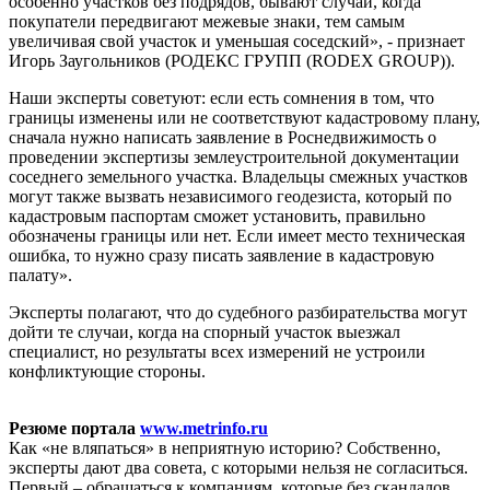
особенно участков без подрядов, бывают случаи, когда
покупатели передвигают межевые знаки, тем самым
увеличивая свой участок и уменьшая соседский», - признает
Игорь Заугольников (РОДЕКС ГРУПП (RODEX GROUP)).
Наши эксперты советуют: если есть сомнения в том, что
границы изменены или не соответствуют кадастровому плану,
сначала нужно написать заявление в Роснедвижимость о
проведении экспертизы землеустроительной документации
соседнего земельного участка. Владельцы смежных участков
могут также вызвать независимого геодезиста, который по
кадастровым паспортам сможет установить, правильно
обозначены границы или нет. Если имеет место техническая
ошибка, то нужно сразу писать заявление в кадастровую
палату».
Эксперты полагают, что до судебного разбирательства могут
дойти те случаи, когда на спорный участок выезжал
специалист, но результаты всех измерений не устроили
конфликтующие стороны.
Резюме портала
www.metrinfo.ru
Как «не вляпаться» в неприятную историю? Собственно,
эксперты дают два совета, с которыми нельзя не согласиться.
Первый – обращаться к компаниям, которые без скандалов