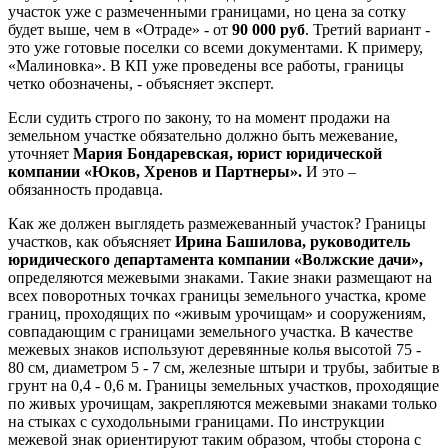
участок уже с размеченными границами, но цена за сотку
будет выше, чем в «Отраде» - от
90 000 руб
. Третий вариант -
это уже готовые поселки со всеми документами. К примеру,
«Малиновка». В КП уже проведены все работы, границы
четко обозначены, - объясняет эксперт.
Если судить строго по закону, то на момент продажи на
земельном участке обязательно должно быть межевание,
уточняет
Мария Бондаревская, юрист юридической
компании «Юков, Хренов и Партнеры».
И это –
обязанность продавца.
Как же должен выглядеть размежеванный участок? Границы
участков, как объясняет
Ирина Башилова, руководитель
юридического департамента компании «Волжские дачи»,
определяются межевыми знаками. Такие знаки размещают на
всех поворотных точках границы земельного участка, кроме
границ, проходящих по «живым урочищам» и сооружениям,
совпадающим с границами земельного участка. В качестве
межевых знаков используют деревянные колья высотой 75 -
80 см, диаметром 5 - 7 см, железные штыри и трубы, забитые в
грунт на 0,4 - 0,6 м. Границы земельных участков, проходящие
по живых урочищам, закрепляются межевыми знаками только
на стыках с суходольными границами. По инструкции
межевой знак ориентируют таким образом, чтобы сторона с