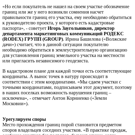
«Но если покупатель не нашел на своем участке обозначение
границ или же у него возникли сомнения насчет
правильности границ его участка, ему необходимо обратиться
к руководителю проекта, у которого есть кадастровые
паспорта», - советует
Игорь Заугольников,
директор
департамента маркетинговых коммуникаций
РОДЕКС
(RODEX)
ГРУПП (GROUP)
. Ирина Башилова («Волжские
дачи») считает, что в данной ситуации покупателю
необходимо обратиться в землеустроительную организацию
для установления границ земельного участка на местности
или пригласить независимого геодезиста.
В кадастровом плане для каждой точки есть соответствующие
координаты. А вынос точек в натуру происходит в
соответствии с этим координатами. «Мы сдаем участки с
точными координатами, подписываем этот документ, поэтому
в наших поселках возможность нарушения границ –
исключена», - отмечает Антон Корниенко («Земли
Московии»).
Урегулируем споры
Место прохождения границ порой становится предметом
споров владельцев соседних участков. «В практике продаж,