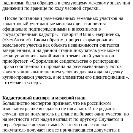
надписями была обращена к следующему межевому знаку при
движении по границе по ходу часовой стрелки.
«После постановки размежеванных земельных участков на
кадастровый учет данные межевых дел становятся
официально подтвержденными и внесенными в
государственный кадастр», - говорит Юлия Севериненко,
(«ЗемАктив»). Таким образом, процесс формирования
земельного участка как объекта недвижимости считается
завершенным, и на данной стадии покупатель уже может
четко установить, какой именно земельный участок он
приобретает. «Оформление свидетельства о регистрации
права собственности продавца на размежеванный участок
является лишь выполнением условия для выхода на сделку
купли-продажи участка, а не элементом его идентификации»,
- отмечает эксперт.
Кадастровый паспорт и межевой план
Большинство экспертов признает, что на российском
земельном рынке все далеко не идеально. И не редкость
случаи, когда покупатель на плане выбирает один участок, но
на местности этот надел выглядит по-другому. Случается и
неразбериха с документами. Зачастую после сделки
покупатель получает не все причитающиеся документы и