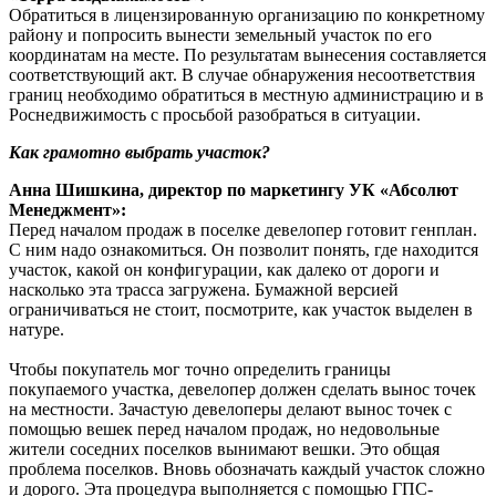
Обратиться в лицензированную организацию по конкретному
району и попросить вынести земельный участок по его
координатам на месте. По результатам вынесения составляется
соответствующий акт. В случае обнаружения несоответствия
границ необходимо обратиться в местную администрацию и в
Роснедвижимость с просьбой разобраться в ситуации.
Как грамотно выбрать участок?
Анна Шишкина, директор по маркетингу УК «Абсолют
Менеджмент»:
Перед началом продаж в поселке девелопер готовит генплан.
С ним надо ознакомиться. Он позволит понять, где находится
участок, какой он конфигурации, как далеко от дороги и
насколько эта трасса загружена. Бумажной версией
ограничиваться не стоит, посмотрите, как участок выделен в
натуре.
Чтобы покупатель мог точно определить границы
покупаемого участка, девелопер должен сделать вынос точек
на местности. Зачастую девелоперы делают вынос точек с
помощью вешек перед началом продаж, но недовольные
жители соседних поселков вынимают вешки. Это общая
проблема поселков. Вновь обозначать каждый участок сложно
и дорого. Эта процедура выполняется с помощью ГПС-