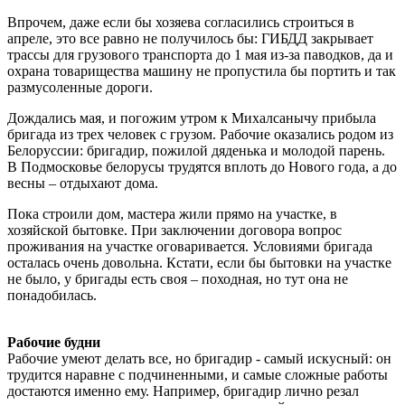
Впрочем, даже если бы хозяева согласились строиться в
апреле, это все равно не получилось бы: ГИБДД закрывает
трассы для грузового транспорта до 1 мая из-за паводков, да и
охрана товарищества машину не пропустила бы портить и так
размусоленные дороги.
Дождались мая, и погожим утром к Михалсанычу прибыла
бригада из трех человек с грузом. Рабочие оказались родом из
Белоруссии: бригадир, пожилой дяденька и молодой парень.
В Подмосковье белорусы трудятся вплоть до Нового года, а до
весны – отдыхают дома.
Пока строили дом, мастера жили прямо на участке, в
хозяйской бытовке. При заключении договора вопрос
проживания на участке оговаривается. Условиями бригада
осталась очень довольна. Кстати, если бы бытовки на участке
не было, у бригады есть своя – походная, но тут она не
понадобилась.
Рабочие будни
Рабочие умеют делать все, но бригадир - самый искусный: он
трудится наравне с подчиненными, и самые сложные работы
достаются именно ему. Например, бригадир лично резал