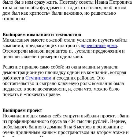
было бы в нем сразу жить. Поэтому советы Ивана Петровича
типа «надо шобы фундамент с годик отстоялся, шоб потом
дом был как крэпость» были вежливо, но решительно
отклонены.
Выбираем компанию и технологию
Михалсаныч вместе с женой стали усиленно изучать сайты
компаний, предлагающих построить
деревянные дома
.
Отсмотрели мильон вариантов и…устали: предложения и
цены выглядели примерно одинаково.
Решение пришло само собой: из окна машины увидели
демонстрационную площадку одной из компаний, которая
работает в
Ступинском
и соседних районах. Это
обстоятельство и сыграло ключевую роль: компания была
недалеко, в зоне досягаемости, и, если что, можно было
поехать и «покачать права».
Выбираем проект
Неожиданно для самих себя супруги выбрали проект…бани
из профилированного бруса за 404 тысячи рублей. Вернее,
небольшого банного домика 6 на 6 метров в основании с
очень приличным жилым пространством на втором этаже и