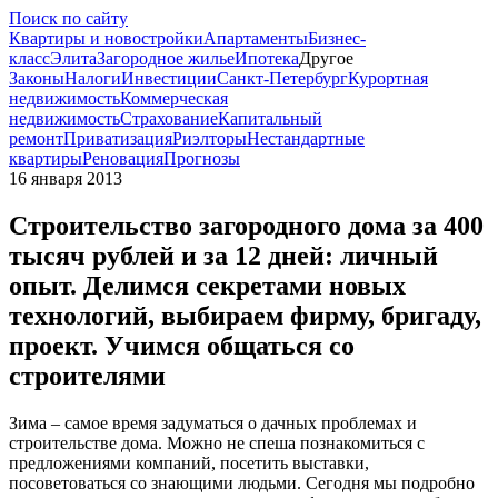
Поиск по сайту
Квартиры и новостройки
Апартаменты
Бизнес-
класс
Элита
Загородное жилье
Ипотека
Другое
Законы
Налоги
Инвестиции
Санкт-Петербург
Курортная
недвижимость
Коммерческая
недвижимость
Страхование
Капитальный
ремонт
Приватизация
Риэлторы
Нестандартные
квартиры
Реновация
Прогнозы
16 января 2013
Строительство загородного дома за 400
тысяч рублей и за 12 дней: личный
опыт. Делимся секретами новых
технологий, выбираем фирму, бригаду,
проект. Учимся общаться со
строителями
Зима – самое время задуматься о дачных проблемах и
строительстве дома. Можно не спеша познакомиться с
предложениями компаний, посетить выставки,
посоветоваться со знающими людьми. Сегодня мы подробно