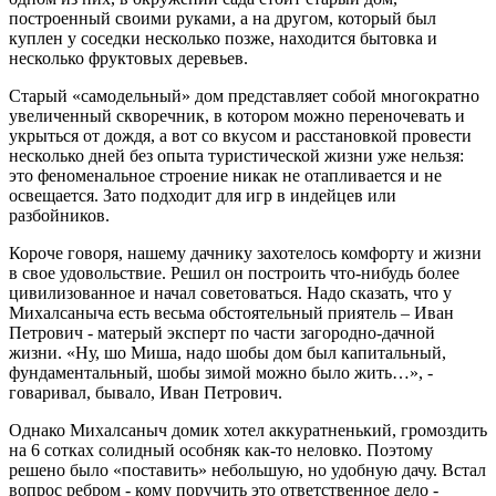
построенный своими руками, а на другом, который был
куплен у соседки несколько позже, находится бытовка и
несколько фруктовых деревьев.
Старый «самодельный» дом представляет собой многократно
увеличенный скворечник, в котором можно переночевать и
укрыться от дождя, а вот со вкусом и расстановкой провести
несколько дней без опыта туристической жизни уже нельзя:
это феноменальное строение никак не отапливается и не
освещается. Зато подходит для игр в индейцев или
разбойников.
Короче говоря, нашему дачнику захотелось комфорту и жизни
в свое удовольствие. Решил он построить что-нибудь более
цивилизованное и начал советоваться. Надо сказать, что у
Михалсаныча есть весьма обстоятельный приятель – Иван
Петрович - матерый эксперт по части загородно-дачной
жизни. «Ну, шо Миша, надо шобы дом был капитальный,
фундаментальный, шобы зимой можно было жить…», -
говаривал, бывало, Иван Петрович.
Однако Михалсаныч домик хотел аккуратненький, громоздить
на 6 сотках солидный особняк как-то неловко. Поэтому
решено было «поставить» небольшую, но удобную дачу. Встал
вопрос ребром - кому поручить это ответственное дело -