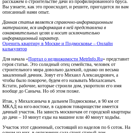
расскажем о строительстве дачи из профилированного бруса.
Вы узнаете, как это происходит, и решите, пригодится ли вам
описанный нами опыт.
Данная статья является справочно-информационным
материалом, вся информация в ней представлена в
ознакомительных целях и носит исключительно
информационный характер.
Оценить квартиру в Москве и Подмосковье – Онлайн
калькулятор
Для начала «
Портал о недвижимости MetrInfo.Ru
» представит
героя статьи. Это солидный отец семейства, человек от
строительного мира довольно далекий, однако он весьма
закаленный дачник. Зовут его Михаил Александрович, а
чтобы было покороче, будем его называть Михалсаныч.
Кстати, рабочие, которые строили дом, укоротили его имя
вообще до Саныча. Но об этом позже.
Итак, у Михалсаныча в дальнем Подмосковье, в 90 км от
МКАД на юго-востоке, в садовом товариществе имеется
дачный участок. На зависть москвичам от городской квартиры
до дачи – 10 минут езды на машине или 40 минут ходьбы.
Участок этот сдвоенный, состоящий из наделов по 6 соток. На
одном из них, в окружении сада стоит старый дом,