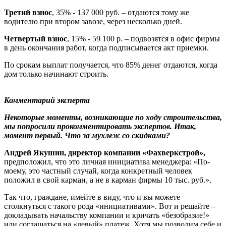
Третий взнос
, 35% - 137 000 руб. – отдаются тому же
водителю при втором завозе, через несколько дней.
Четвертый взнос
, 15% - 59 100 р. – подвозятся в офис фирмы
в день окончания работ, когда подписывается акт приемки.
По срокам выплат получается, что 85% денег отдаются, когда
дом только начинают строить.
Комментарий эксперта
Некоторые моменты, возникающие по ходу строительства,
мы попросили прокомментировать экспертов. Итак,
момент первый. Что за мухлеж со скидками?
Андрей Якушин, директор компании «Фахверкстрой»,
предположил, что это личная инициатива менеджера: «По-
моему, это частный случай, когда конкретный человек
положил в свой карман, а не в карман фирмы 10 тыс. руб.».
Так что, граждане, имейте в виду, что и вы можете
столкнуться с такого рода «инициативами». Вот и решайте –
докладывать начальству компании и кричать «безобразие!»
или соглашаться на «левый» платеж. Хотя мы позволим себе и