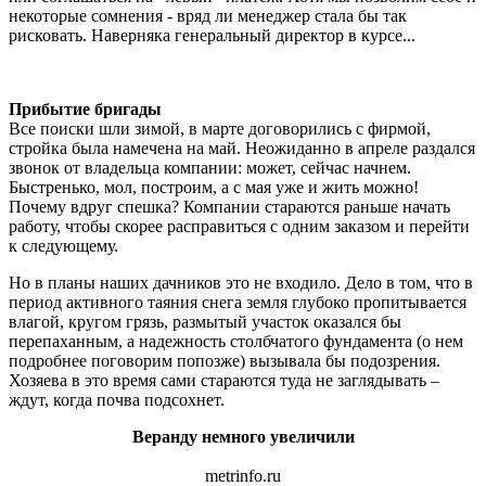
некоторые сомнения - вряд ли менеджер стала бы так
рисковать. Наверняка генеральный директор в курсе...
Прибытие бригады
Все поиски шли зимой, в марте договорились с фирмой,
стройка была намечена на май. Неожиданно в апреле раздался
звонок от владельца компании: может, сейчас начнем.
Быстренько, мол, построим, а с мая уже и жить можно!
Почему вдруг спешка? Компании стараются раньше начать
работу, чтобы скорее расправиться с одним заказом и перейти
к следующему.
Но в планы наших дачников это не входило. Дело в том, что в
период активного таяния снега земля глубоко пропитывается
влагой, кругом грязь, размытый участок оказался бы
перепаханным, а надежность столбчатого фундамента (о нем
подробнее поговорим попозже) вызывала бы подозрения.
Хозяева в это время сами стараются туда не заглядывать –
ждут, когда почва подсохнет.
Веранду немного увеличили
metrinfo.ru