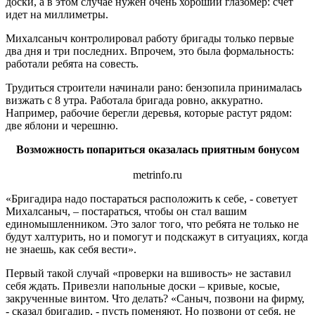
доски, а в этом случае нужен очень хороший глазомер: счет
идет на миллиметры.
Михалсаныч контролировал работу бригады только первые
два дня и три последних. Впрочем, это была формальность:
работали ребята на совесть.
Трудиться строители начинали рано: бензопила принималась
визжать с 8 утра. Работала бригада ровно, аккуратно.
Например, рабочие берегли деревья, которые растут рядом:
две яблони и черешню.
Возможность попариться оказалась приятным бонусом
metrinfo.ru
«Бригадира надо постараться расположить к себе, - советует
Михалсаныч, – постараться, чтобы он стал вашим
единомышленником. Это залог того, что ребята не только не
будут халтурить, но и помогут и подскажут в ситуациях, когда
не знаешь, как себя вести».
Первый такой случай «проверки на вшивость» не заставил
себя ждать. Привезли напольные доски – кривые, косые,
закрученные винтом. Что делать? «Саныч, позвони на фирму,
- сказал бригадир, - пусть поменяют. Но позвони от себя, не