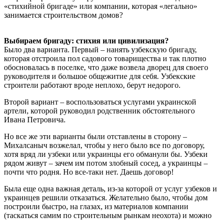
«стихийной бригаде» или компании, которая «легально»
занимается строительством домов?
Выбираем бригаду: стихия или цивилизация?
Было два варианта. Первый – нанять узбекскую бригаду,
которая отстроила пол садового товарищества и так плотно
обосновалась в поселке, что даже возвела дворец для своего
руководителя и большое общежитие для себя. Узбекские
строители работают вроде неплохо, берут недорого.
Второй вариант – воспользоваться услугами украинской
артели, которой руководил родственник обстоятельного
Ивана Петровича.
Но все же эти варианты были отставлены в сторону –
Михалсаныч возжелал, чтобы у него было все по договору,
хотя вряд ли узбеки или украинцы его обманули бы. Узбеки
рядом живут – зачем им потом злобный сосед, а украинцы –
почти что родня. Но все-таки нет. Даешь договор!
Была еще одна важная деталь, из-за которой от услуг узбеков и
украинцев решили отказаться. Желательно было, чтобы дом
построили быстро, на глазах, из материалов компании
(таскаться самим по строительным рынкам неохота) и можно