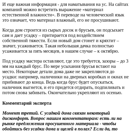
И еще важная информация - для наматывания на ус. На сайтах
компаний можно встретить выражение «материал
естественной влажности». В переводе на человеческий язык
это означает, что материал влажный, его не просушивают.
Когда дом строится из сырых досок и брусьев, он подсыхает
сам и дает усадку – притирается под воздействием
собственной тяжести. Если новый дом стонет и кряхтит –
значит, усаживается. Такая небольшая дачка полностью
усаживается за пять месяцев, в нашем случае – к октябрю.
Под усадку мастера оставляют, где это требуется, зазоры – до 3
мм на каждый брус. По мере усыхания брусья встают на
место. Некоторые детали дома даже не закрепляются до
усадки: например, наличники на дверных коробках и окнах не
прибивают до конца. Ведь когда брус будет опускаться,
наличник выгнется, и его придется отдирать, подпиливать и
потом снова забивать. Окончательно укрепляют их осенью.
Комментарий эксперта
Момент третий. С усадкой дома связан некоторый
дискомфорт. Вопрос нашим комментаторам: есть ли на
рынке предложения просушенного материала - чтобы
обойтись без усадки дома и щелей в полах? Если да, то