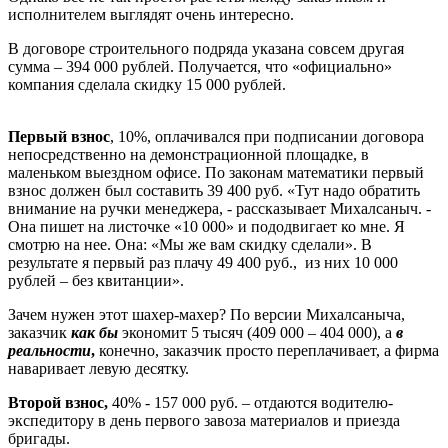
исполнителем выглядят очень интересно.
В договоре строительного подряда указана совсем другая
сумма – 394 000 рублей. Получается, что «официально»
компания сделала скидку 15 000 рублей.
Первый взнос
, 10%, оплачивался при подписании договора
непосредственно на демонстрационной площадке, в
маленьком выездном офисе. По законам математики первый
взнос должен был составить 39 400 руб. «Тут надо обратить
внимание на ручки менеджера,
-
рассказывает Михалсаныч. -
Она пишет на листочке «10 000» и пододвигает ко мне. Я
смотрю на нее. Она: «Мы же вам скидку сделали». В
результате я первый раз плачу 49 400 руб., из них 10 000
рублей – без квитанции».
Зачем нужен этот шахер-махер? По версии Михалсаныча,
заказчик
как бы
экономит 5 тысяч (409 000 – 404 000), а
в
реальности
,
конечно, заказчик просто переплачивает, а фирма
наваривает левую десятку.
Второй взнос,
40% - 157 000 руб. – отдаются водителю-
экспедитору в день первого завоза материалов и приезда
бригады.