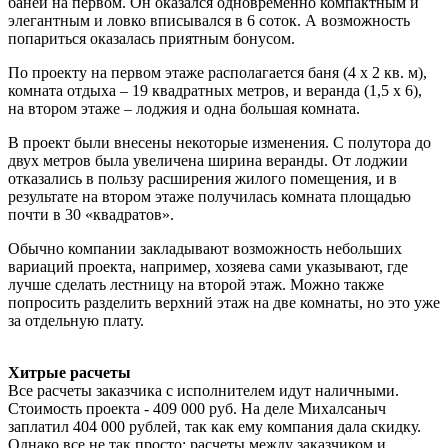
баней на первом. Он оказался одновременно компактным и
элегантным и ловко вписывался в 6 соток. А возможность
попариться оказалась приятным бонусом.
По проекту на первом этаже располагается баня (4 х 2 кв. м),
комната отдыха – 19 квадратных метров, и веранда (1,5 х 6),
на втором этаже – лоджия и одна большая комната.
В проект были внесены некоторые изменения. С полутора до
двух метров была увеличена ширина веранды. От лоджии
отказались в пользу расширения жилого помещения, и в
результате на втором этаже получилась комната площадью
почти в 30 «квадратов».
Обычно компании закладывают возможность небольших
вариаций проекта, например, хозяева сами указывают, где
лучше сделать лестницу на второй этаж. Можно также
попросить разделить верхний этаж на две комнаты, но это уже
за отдельную плату.
Хитрые расчеты
Все расчеты заказчика с исполнителем идут наличными.
Стоимость проекта - 409 000 руб. На деле Михалсаныч
заплатил 404 000 рублей, так как ему компания дала скидку.
Однако все не так просто: расчеты между заказчиком и