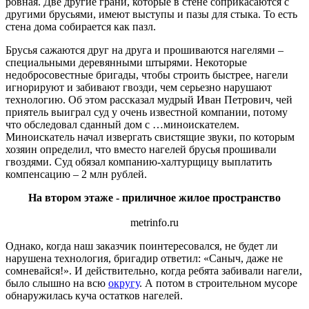
ровная. Две другие грани, которые в стене соприкасаются с
другими брусьями, имеют выступы и пазы для стыка. То есть
стена дома собирается как пазл.
Брусья сажаются друг на друга и прошиваются нагелями –
специальными деревянными штырями. Некоторые
недобросовестные бригады, чтобы строить быстрее, нагели
игнорируют и забивают гвозди, чем серьезно нарушают
технологию. Об этом рассказал мудрый Иван Петрович, чей
приятель выиграл суд у очень известной компании, потому
что обследовал сданный дом с …миноискателем.
Миноискатель начал извергать свистящие звуки, по которым
хозяин определил, что вместо нагелей брусья прошивали
гвоздями. Суд обязал компанию-халтурщицу выплатить
компенсацию – 2 млн рублей.
На втором этаже - приличное жилое пространство
metrinfo.ru
Однако, когда наш заказчик поинтересовался, не будет ли
нарушена технология, бригадир ответил: «Саныч, даже не
сомневайся!». И действительно, когда ребята забивали нагели,
было слышно на всю
округу
. А потом в строительном мусоре
обнаружилась куча остатков нагелей.