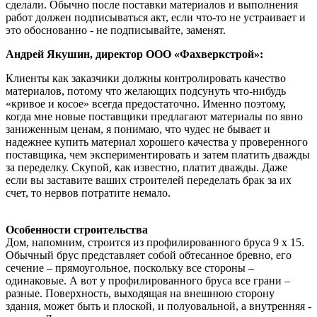
сделали. Обычно после поставки материалов и выполнения
работ должен подписываться акт, если что-то не устраивает и
это обоснованно - не подписывайте, заменят.
Андрей Якушин, директор ООО «Фахверкстрой»:
Клиенты как заказчики должны контролировать качество
материалов, потому что желающих подсунуть что-нибудь
«кривое и косое» всегда предостаточно. Именно поэтому,
когда мне новые поставщики предлагают материалы по явно
заниженным ценам, я понимаю, что чудес не бывает и
надежнее купить материал хорошего качества у проверенного
поставщика, чем экспериментировать и затем платить дважды
за переделку. Скупой, как известно, платит дважды. Даже
если вы заставите ваших строителей переделать брак за их
счет, то нервов потратите немало.
Особенности строительства
Дом, напомним, строится из профилированного бруса 9 х 15.
Обычный брус представляет собой обтесанное бревно, его
сечение – прямоугольное, поскольку все стороны –
одинаковые. А вот у профилированного бруса все грани –
разные. Поверхность, выходящая на внешнюю сторону
здания, может быть и плоской, и полуовальной, а внутренняя -