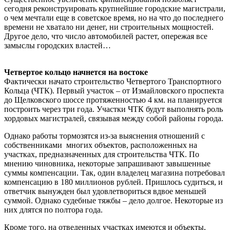
сегодня реконструировать крупнейшие городские магистрали,
о чем мечтали еще в советское время, но на что до последнего
времени не хватало ни денег, ни строительных мощностей.
Другое дело, что число автомобилей растет, опережая все
замыслы городских властей…
Четвертое кольцо начнется на востоке
Фактически начато строительство Четвертого Транспортного
Кольца (ЧТК). Первый участок – от Измайловского проспекта
до Щелковского шоссе протяженностью 4 км. на планируется
построить через три года. Участки ЧТК будут выполнять роль
хордовых магистралей, связывая между собой районы города.
Однако работы тормозятся из-за выяснения отношений с
собственниками многих объектов, расположенных на
участках, предназначенных для строительства ЧТК. По
мнению чиновника, некоторые запрашивают завышенные
суммы компенсации. Так, один владелец магазина потребовал
компенсацию в 180 миллионов рублей. Пришлось судиться, и
ответчик вынужден был удовлетвориться вдвое меньшей
суммой. Однако судебные тяжбы – дело долгое. Некоторые из
них длятся по полтора года.
Кроме того, на отведенных участках имеются и объекты,