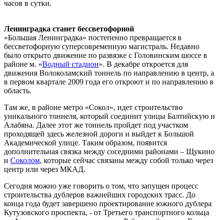
часов в сутки.
Ленинградка станет бессветофорной
«Большая Ленинградка» постепенно превращается в
бессветофорную суперсовременную магистраль. Недавно
было открыто движение по развязке с Головинским шоссе в
районе м. «
Водный стадион
». В декабре откроется для
движения Волоколамский тоннель по направлению в центр, а
в первом квартале 2009 года его откроют и по направлению в
область.
Там же, в районе метро «Сокол», идет строительство
уникального тоннеля, который соединит улицы Балтийскую и
Алабяна. Далее этот же тоннель пройдет под участком
проходящей здесь железной дороги и выйдет к Большой
Академической улице. Таким образом, появится
дополнительная связка между соседними районами – Щукино
и
Соколом
, которые сейчас связаны между собой только через
центр или через МКАД.
Сегодня можно уже говорить о том, что запущен процесс
строительства дублеров важнейших городских трасс. До
конца года будет завершено проектирование южного дублера
Кутузовского проспекта, - от Третьего транспортного кольца