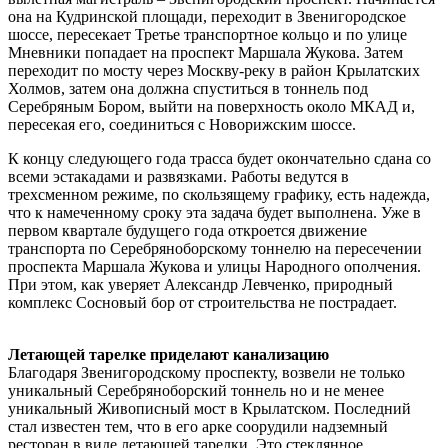
она на Кудринской площади, переходит в Звенигородское
шоссе, пересекает Третье транспортное кольцо и по улице
Мневники попадает на проспект Маршала Жукова. Затем
переходит по мосту через Москву-реку в район Крылатских
Холмов, затем она должна спуститься в тоннель под
Серебряным Бором, выйти на поверхность около МКАД и,
пересекая его, соединиться с Новорижским шоссе.
К концу следующего года трасса будет окончательно сдана со
всеми эстакадами и развязками. Работы ведутся в
трехсменном режиме, по скользящему графику, есть надежда,
что к намеченному сроку эта задача будет выполнена. Уже в
первом квартале будущего года откроется движение
транспорта по Серебряноборскому тоннелю на пересечении
проспекта Маршала Жукова и улицы Народного ополчения.
При этом, как уверяет Александр Левченко, природный
комплекс Сосновый бор от строительства не пострадает.
Летающей тарелке приделают канализацию
Благодаря Звенигородскому проспекту, возвели не только
уникальный Серебряноборский тоннель но и не менее
уникальный Живописный мост в Крылатском. Последний
стал известен тем, что в его арке соорудили надземный
ресторан в виде летающей тарелки. Это стеклянное