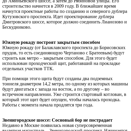
до Аминьевского шоссе, а затем до Рябиновой улицы. Его
строительство начнется в 2009 году. В ближайшее время
начнутся проектные работы по созданию и северного дублера
Кутузовского проспекта. Идет проектирование дублера
Дмитровского шоссе, которое должно соединить Лианозово и
Бескудниково.
Южную рокаду построят закрытым способом
Южную рокаду (от Балаклавского проспекта до Борисовских
прудов, то есть соединяющую Чертаново с Братеевым) будут
строить как метро – закрытым способом. Для этого будет
использован проходческий щит, работавший на прокладке
отдельных участков ТТК.
При помощи этого щита будут созданы два подземных
тоннеля диаметром 14,2 метра, по одному из которых машины
будут двигаться с запада на восток, а по другому – во
встречном направлении. Уже строится стартовый котлован, в
который этот щит будет опущен, чтобы началась проходка.
Работы с момента начала продлятся три года.
Звенигородское шоссе: Сосновый бор не пострадает
Недавно в Москве появилась новая суперсовременная
вылетная магистраль – Звенигородский проспект. Начинается