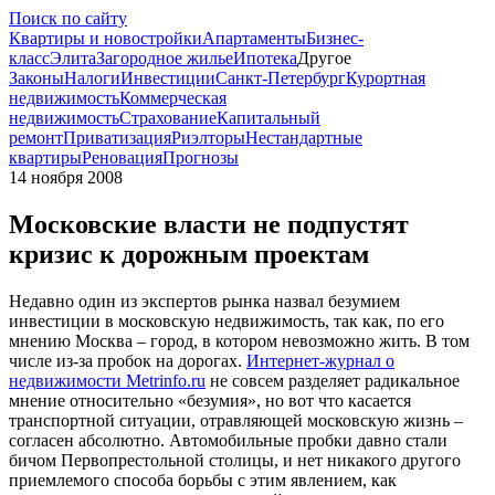
Поиск по сайту
Квартиры и новостройки
Апартаменты
Бизнес-
класс
Элита
Загородное жилье
Ипотека
Другое
Законы
Налоги
Инвестиции
Санкт-Петербург
Курортная
недвижимость
Коммерческая
недвижимость
Страхование
Капитальный
ремонт
Приватизация
Риэлторы
Нестандартные
квартиры
Реновация
Прогнозы
14 ноября 2008
Московские власти не подпустят
кризис к дорожным проектам
Недавно один из экспертов рынка назвал безумием
инвестиции в московскую недвижимость, так как, по его
мнению Москва – город, в котором невозможно жить. В том
числе из-за пробок на дорогах.
Интернет-журнал о
недвижимости Metrinfo.ru
не совсем разделяет радикальное
мнение относительно «безумия», но вот что касается
транспортной ситуации, отравляющей московскую жизнь –
согласен абсолютно. Автомобильные пробки давно стали
бичом Первопрестольной столицы, и нет никакого другого
приемлемого способа борьбы с этим явлением, как