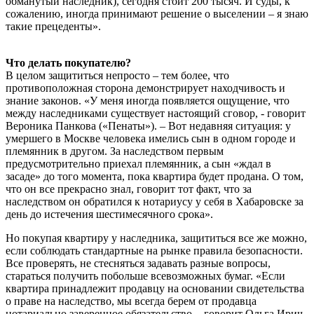
обманутый наследник), сегодня стоит 200 тысяч. И суды, к
сожалению, иногда принимают решение о выселении – я знаю
такие прецеденты».
Что делать покупателю?
В целом защититься непросто – тем более, что
противоположная сторона демонстрирует находчивость и
знание законов. «У меня иногда появляется ощущение, что
между наследниками существует настоящий сговор, - говорит
Вероника Панкова («Пенаты»). – Вот недавняя ситуация: у
умершего в Москве человека имелись сын в одном городе и
племянник в другом. За наследством первым
предусмотрительно приехал племянник, а сын «ждал в
засаде» до того момента, пока квартира будет продана. О том,
что он все прекрасно знал, говорит тот факт, что за
наследством он обратился к нотариусу у себя в Хабаровске за
день до истечения шестимесячного срока».
Но покупая квартиру у наследника, защититься все же можно,
если соблюдать стандартные на рынке правила безопасности.
Все проверять, не стесняться задавать разные вопросы,
стараться получить побольше всевозможных бумаг. «Если
квартира принадлежит продавцу на основании свидетельства
о праве на наследство, мы всегда берем от продавца
нотариально заверенное обязательство, - говорит Ольга Ирич