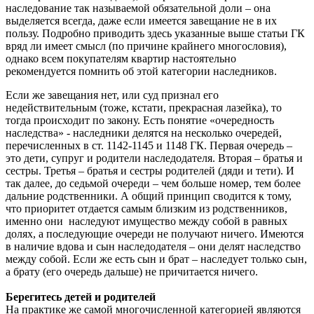
наследование так называемой обязательной доли – она
выделяется всегда, даже если имеется завещание не в их
пользу. Подробно приводить здесь указанные выше статьи ГК
вряд ли имеет смысл (по причине крайнего многословия),
однако всем покупателям квартир настоятельно
рекомендуется помнить об этой категории наследников.
Если же завещания нет, или суд признал его
недействительным (тоже, кстати, прекрасная лазейка), то
тогда происходит по закону. Есть понятие «очередность
наследства» - наследники делятся на несколько очередей,
перечисленных в ст. 1142-1145 и 1148 ГК. Первая очередь –
это дети, супруг и родители наследодателя. Вторая – братья и
сестры. Третья – братья и сестры родителей (дяди и тети). И
так далее, до седьмой очереди – чем больше номер, тем более
дальние родственники. А общий принцип сводится к тому,
что приоритет отдается самым близким из родственников,
именно они наследуют имущество между собой в равных
долях, а последующие очереди не получают ничего. Имеются
в наличие вдова и сын наследодателя – они делят наследство
между собой. Если же есть сын и брат – наследует только сын,
а брату (его очередь дальше) не причитается ничего.
Берегитесь детей и родителей
На практике же самой многочисленной категорией являются