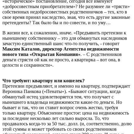
«историческое» постановление, сегодня все именуют
«добросовестным приобретателем»? Не разумнее ли «трясти»
собственных недобросовестных родственничков – тех, кто в
свое время принял наследство, зная, что есть другие законные
претенденты? Так было бы и по совести, и по уму…
В жизни все, к сожалению, иначе. «Предъявить претензии к
нынешнему собственнику – это для обманутых наследников
зачастую единственный шанс что-то получить, - говорит
Максим Каталов, директор Агентства недвижимости
нового типа «Открытая Компания»
. – С родственников
деньги стрясти ой как не просто, а квартирка – вот она, в
целости и сохранности».
Что требуют: квартиру или кошелек?
Претензии предъявляют, и именно на квартиру, подтверждает
Вероника Панкова («Пенаты»). «Бывают ситуации, когда
обманутый истец удовлетворяется тем, что получает с
нынешнего владельца недвижимости какие-то деньги. Но
бывает и так, что он ставит вопрос очень жестко, требуя
только квартиру. Объяснение простое: цена на недвижимость
за последние несколько лет сильно выросла. То, что
продавалось когда-то за 50 тыс. долл. (и, соответственно, долю
этой суммы и может требовать со своих родственников