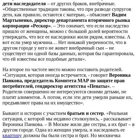
дети наследодателя
– от других браков, внебрачные.
«Общественные традиции таковы, что при разводе супругов
дети, как правило, остаются с матерью, - объясняет
Вадим
Мартыненко, директор департамента вторичного рынка
корпорации «Рескор»
. – Это означает, что если наследство
пришло от женщины, можно с большой долей вероятности
утверждать, что все ее наследники жили рядом, известны. А
вот если умер мужчина… Нет никакой уверенности, что в
другом городе у него не живет внебрачный сын – не
существует ни одной базы данных, которая бы гарантировала,
что ей известны все подобные детали».
На второе по частоте место можно поставить родителей.
«Ситуация, которая иногда встречается, - говорит
Вероника
Панкова, председатель Комитета МАР по защите прав
потребителей, гендиректор агентства «Пенаты»
. –
Родители совершенно не интересуются своими детьми, не
платят алиментов. А потом, если эти дети умерли раньше их,
предъявляют права на их имущество».
Бывают и истории с участием
братьев и сестер
. «Реальная
ситуация, с которой мы недавно столкнулись, - рассказывает
Вероника Панкова. – В Москве жили две сестры, а их брат – в
другом городе. Одна из женщин умерла, и наследовать ее
квартиру
должны бы были сестра и брат. Но москвичка