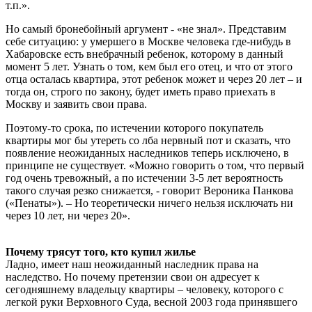
т.п.».
Но самый бронебойный аргумент - «не знал». Представим
себе ситуацию: у умершего в Москве человека где-нибудь в
Хабаровске есть внебрачный ребенок, которому в данный
момент 5 лет. Узнать о том, кем был его отец, и что от этого
отца осталась квартира, этот ребенок может и через 20 лет – и
тогда он, строго по закону, будет иметь право приехать в
Москву и заявить свои права.
Поэтому-то срока, по истечении которого покупатель
квартиры мог бы утереть со лба нервный пот и сказать, что
появление неожиданных наследников теперь исключено, в
принципе не существует. «Можно говорить о том, что первый
год очень тревожный, а по истечении 3-5 лет вероятность
такого случая резко снижается, - говорит Вероника Панкова
(«Пенаты»). – Но теоретически ничего нельзя исключать ни
через 10 лет, ни через 20».
Почему трясут того, кто купил жилье
Ладно, имеет наш неожиданный наследник права на
наследство. Но почему претензии свои он адресует к
сегодняшнему владельцу квартиры – человеку, которого с
легкой руки Верховного Суда, весной 2003 года принявшего