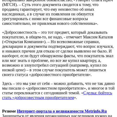
(МГСН). – Суть этого документа сводится к тому, что
продавец гарантирует, что ему неизвестно об иных
наследниках, а в случае их появления он обязуется
урегулировать с ними все финансовые вопросы
самостоятельно, не привлекая нового собственника».
«Добросовестность – это тот предмет, который доказывать
покупателю, в общем-то, не надо, - отмечает Максим Каталов
(«Открытая Компания»). – Но всевозможные справки,
декларации и документы подтверждают, что вопрос изучался,
и никаких причин для отказа от сделки выявлено не было. И
наоборот, если будут обнаружены факты, что покупатель знал
или мог знать о проблеме, но все же купил квартиру, а,
возможно и злоупотребил ситуацией (например, купил по
низкой цене) – в этом случае покупатель может лишиться
своего статуса «добросовестного приобретателя».
Здесь – это мы уже от себя – можно добавить, что не так давно
мы писали о «добросовестном приобретателе», и многое в той
статье перекликается с сегодняшней темой. «
Сделка: бойтесь
стать «добросовестным приобретателем
».
Резюме
Интернет-портала о недвижимости Metrinfo.Ru
Защищаться от явления неожиданных наследников нужно на