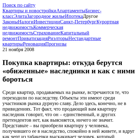
Поиск по сайту
Квартиры и новостройки
Апартаменты
Бизнес-
класс
Элита
Загородное жилье
Ипотека
Другое
Законы
Налоги
Инвестиции
Санкт-Петербург
Курортная
недвижимость
Коммерческая
недвижимость
Страхование
Капитальный
ремонт
Приватизация
Риэлторы
Нестандартные
квартиры
Реновация
Прогнозы
21 ноября 2008
Покупка квартиры: откуда берутся
«обиженные» наследники и как с ними
бороться
Среди квартир, продаваемых на рынке, встречаются те, что
переходили по наследству. Объекты эти имеют среди
участников рынка дурную славу. Дело здесь, конечно, не в
привидениях. Тот факт, что продающий вам квартиру
наследник говорит, что он – единственный, и других
претендентов нет, как выясняется, ничего не значит.
Представьте – вы приобрели квартиру у человека,
получившего ее в наследство, спокойно в ней живете, и вдруг
как черт из табакерки выскакивает человек, который