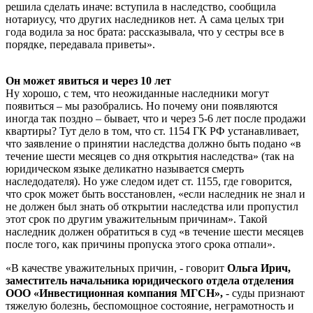
решила сделать иначе: вступила в наследство, сообщила
нотариусу, что других наследников нет. А сама целых три
года водила за нос брата: рассказывала, что у сестры все в
порядке, передавала приветы».
Он может явиться и через 10 лет
Ну хорошо, с тем, что неожиданные наследники могут
появиться – мы разобрались. Но почему они появляются
иногда так поздно – бывает, что и через 5-6 лет после продажи
квартиры? Тут дело в том, что ст. 1154 ГК РФ устанавливает,
что заявление о принятии наследства должно быть подано «в
течение шести месяцев со дня открытия наследства» (так на
юридическом языке деликатно называется смерть
наследодателя). Но уже следом идет ст. 1155, где говорится,
что срок может быть восстановлен, «если наследник не знал и
не должен был знать об открытии наследства или пропустил
этот срок по другим уважительным причинам». Такой
наследник должен обратиться в суд «в течение шести месяцев
после того, как причины пропуска этого срока отпали».
«В качестве уважительных причин, - говорит
Ольга Ирич,
заместитель начальника юридического отдела отделения
ООО «Инвестиционная компания МГСН»,
- суды признают
тяжелую болезнь, беспомощное состояние, неграмотность и