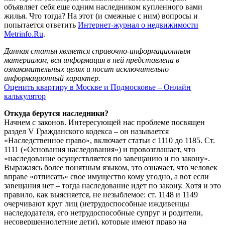
объявляет себя еще одним наследником купленного вами
жилья. Что тогда? На этот (и смежные с ним) вопросы и
попытается ответить
Интернет-журнал о недвижимости
Metrinfo.Ru
.
Данная статья является справочно-информационным
материалом, вся информация в ней представлена в
ознакомительных целях и носит исключительно
информационный характер.
Оценить квартиру в Москве и Подмосковье – Онлайн
калькулятор
Откуда берутся наследники?
Начнем с законов. Интересующей нас проблеме посвящен
раздел V Гражданского кодекса – он называется
«Наследственное право», включает статьи с 1110 до 1185. Ст.
1111 («Основания наследования») и провозглашает, что
«наследование осуществляется по завещанию и по закону».
Выражаясь более понятным языком, это означает, что человек
вправе «отписать» свое имущество кому угодно, а вот если
завещания нет – тогда наследование идет по закону. Хотя и это
правило, как выясняется, не незыблемое: ст. 1148 и 1149
очерчивают круг лиц (нетрудоспособные иждивенцы
наследодателя, его нетрудоспособные супруг и родители,
несовершеннолетние дети), которые имеют право на