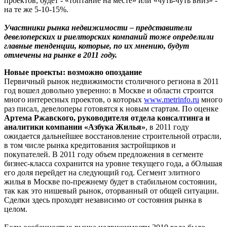
проектов, будет - «топтание на месте» или «чуть-чуть вниз» -
на те же 5-10-15%.
Участники рынка недвижимости – представители
девелоперских и риелторских компаний тоже определили
главные тенденции, которые, по их мнению, будут
отмечены на рынке в 2011 году.
Новые проекты: возможно опоздание
Первичный рынок недвижимости столичного региона в 2011
год вошел довольно уверенно: в Москве и области строится
много интересных проектов, о которых
www.metrinfo.ru
много
раз писал, девелоперы готовятся к новым стартам. По оценке
Артема Ржавского, руководителя отдела консалтинга и
аналитики компании «Азбука Жилья»
, в 2011 году
ожидается дальнейшее восстановление строительной отрасли,
в том числе рынка кредитования застройщиков и
покупателей. В 2011 году объем предложения в сегменте
бизнес-класса сохранится на уровне текущего года, а бОльшая
его доля перейдет на следующий год. Сегмент элитного
жилья в Москве по-прежнему будет в стабильном состоянии,
так как это нишевый рынок, оторванный от общей ситуации.
Сделки здесь проходят независимо от состояния рынка в
целом.