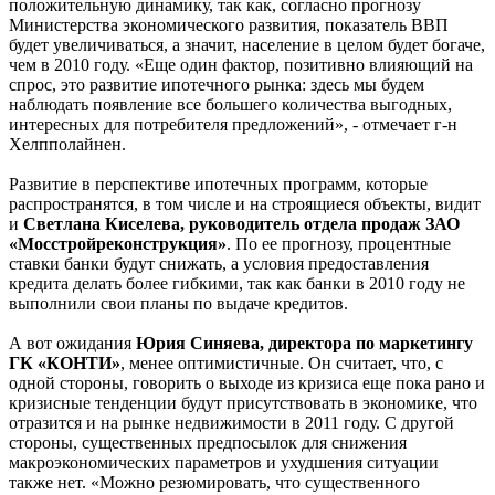
положительную динамику, так как, согласно прогнозу
Министерства экономического развития, показатель ВВП
будет увеличиваться, а значит, население в целом будет богаче,
чем в 2010 году. «Еще один фактор, позитивно влияющий на
спрос, это развитие ипотечного рынка: здесь мы будем
наблюдать появление все большего количества выгодных,
интересных для потребителя предложений», - отмечает г-н
Хелпполайнен.
Развитие в перспективе ипотечных программ, которые
распространятся, в том числе и на строящиеся объекты, видит
и
Светлана Киселева, руководитель отдела продаж ЗАО
«Мосстройреконструкция»
. По ее прогнозу, процентные
ставки банки будут снижать, а условия предоставления
кредита делать более гибкими, так как банки в 2010 году не
выполнили свои планы по выдаче кредитов.
А вот ожидания
Юрия Синяева, директора по маркетингу
ГК «КОНТИ»
, менее оптимистичные. Он считает, что, с
одной стороны, говорить о выходе из кризиса еще пока рано и
кризисные тенденции будут присутствовать в экономике, что
отразится и на рынке недвижимости в 2011 году. С другой
стороны, существенных предпосылок для снижения
макроэкономических параметров и ухудшения ситуации
также нет. «Можно резюмировать, что существенного