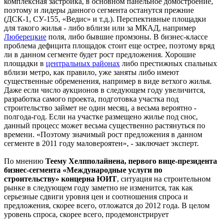
комплексная застройка, в основном панельное домостроение,
поэтому и лидеры данного сегмента останутся прежние
(ДСК-1, СУ-155, «Ведис» и т.д.). Перспективные площадки
для такого жилья - либо вблизи или за МКАД, например
Люберецкие
поля, либо бывшие промзоны. В бизнес-классе
проблема дефицита площадок стоит еще острее, поэтому вряд
ли в данном сегменте будет рост предложения. Хорошие
площадки в
центральных районах
либо престижных спальных
вблизи метро, как правило, уже заняты либо имеют
существенные обременения, например в виде ветхого жилья.
Даже если число аукционов в следующем году увеличится,
разработка самого проекта, подготовка участка под
строительство займет не один месяц, а весьма вероятно -
полгода-год. Если на участке размещено жилье под снос,
данный процесс может весьма существенно растянуться по
времени. «Поэтому значимый рост предложения в данном
сегменте в 2011 году маловероятен», - заключает эксперт.
По мнению
Теему Хелпполайнена, первого вице-президента
бизнес-сегмента «Международные услуги по
строительству» концерна ЮИТ
, ситуация на строительном
рынке в следующем году заметно не изменится, так как
серьезные сдвиги уровня цен и соотношения спроса и
предложения, скорее всего, отложатся до 2012 года. В целом
уровень спроса, скорее всего, продемонстрирует