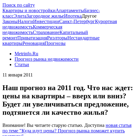
Поиск по сайту
Квартиры и новостройки
Апартаменты
Бизнес-
класс
Элита
Загородное жилье
Ипотека
Другое
Законы
Налоги
Инвестиции
Санкт-Петербург
Курортная
недвижимость
Коммерческая
недвижимость
Страхование
Капитальный
ремонт
Приватизация
Риэлторы
Нестандартные
квартиры
Реновация
Прогнозы
Metrinfo.Ru
Прогноз рынка недвижимости
Статьи
11 января 2011
Наш прогноз на 2011 год. Что нас ждет:
цены на квартиры – вверх или вниз?
Будет ли увеличиваться предложение,
подтянется ли качество жилья?
Внимание! Вы читаете старую статью. Доступна
новая статья
по теме "Куда идут цены? Прогноз рынка поможет купить