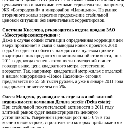
цена-качество и высокими темпами строительства, например,
ЖК «Богородский» и микрорайон «Царицыно». На рынке
вторичного жилья вероятно продолжение стабильной
ценовой ситуации без значительных корректировок.
Светлана Киселева, руководитель отдела продаж ЗАО
«Мосстройреконструкция»:
Даже в случае общей стагнации определенная коррекция цен
вверх произойдет в связи с выводом новых проектов 2010
года. Сегодня эти объекты находятся на нулевом цикле и
квартиры в них продаются по минимальной стоимости, но к
2011 году, когда степень готовности помещений станет
гораздо выше, цена квадратного метра, естественно,
возрастет. Так, например, квадратный метр жилья с отделкой
в нашем микрорайоне «Новое Нахабино» сегодня
предлагается по 55-58 тысяч рублей, а уже в январе 2011 года
подорожает не менее чем на 5%.
Олеся Мандзяк, руководитель отдела жилой элитной
недвижимости компании Дельта эстейт (Delta estate)
:
При стабильной покупательской активности в 2011 году
элитный рынок будет демонстрировать ценовую
устойчивость. Умеренный ценовой рост на 5-6 % в год
коснется новостроек, строительство которых приближается к
завершающей стадии.