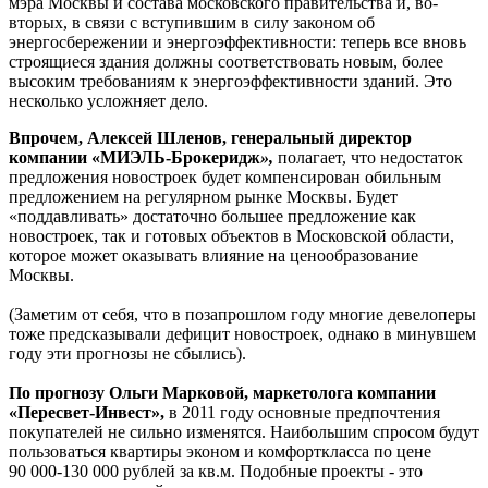
мэра Москвы и состава московского правительства и, во-
вторых, в связи с вступившим в силу законом об
энергосбережении и энергоэффективности: теперь все вновь
строящиеся здания должны соответствовать новым, более
высоким требованиям к энергоэффективности зданий. Это
несколько усложняет дело.
Впрочем, Алексей Шленов, генеральный директор
компании «МИЭЛЬ-Брокеридж
»,
полагает, что недостаток
предложения новостроек будет компенсирован обильным
предложением на регулярном рынке Москвы. Будет
«поддавливать» достаточно большее предложение как
новостроек, так и готовых объектов в Московской области,
которое может оказывать влияние на ценообразование
Москвы.
(Заметим от себя, что в позапрошлом году многие девелоперы
тоже предсказывали дефицит новостроек, однако в минувшем
году эти прогнозы не сбылись).
По прогнозу Ольги Марковой, маркетолога компании
«Пересвет-Инвест»,
в 2011 году основные предпочтения
покупателей не сильно изменятся. Наибольшим спросом будут
пользоваться квартиры эконом и комфорткласса по цене
90 000-130 000 рублей за кв.м. Подобные проекты - это