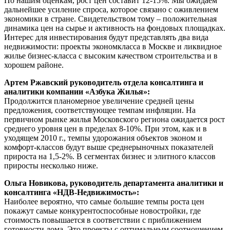
По нашим оценкам, рост цен составит 12-15%. Мы ожидаем
дальнейшее усиление спроса, которое связано с оживлением
экономики в стране. Свидетельством тому – положительная
динамика цен на сырье и активность на фондовых площадках.
Интерес для инвестирования будут представлять два вида
недвижимости: проекты экономкласса в Москве и ликвидное
жилье бизнес-класса с высоким качеством строительства и в
хорошем районе.
Артем Ржавский руководитель отдела консалтинга и
аналитики компании «Азбука Жилья»:
Продолжится планомерное увеличение средней цены
предложения, соответствующее темпам инфляции. На
первичном рынке жилья Московского региона ожидается рост
среднего уровня цен в пределах 8-10%. При этом, как и в
уходящем 2010 г., темпы удорожания объектов эконом и
комфорт-классов будут выше среднерыночных показателей
прироста на 1,5-2%. В сегментах бизнес и элитного классов
приросты несколько ниже.
Ольга Новикова, руководитель департамента аналитики и
консалтинга «НДВ-Недвижимость»:
Наиболее вероятно, что самые большие темпы роста цен
покажут самые конкурентоспособные новостройки, где
стоимость повышается в соответствии с приближением
готовности дома. Это проекты с оптимальным соотношением