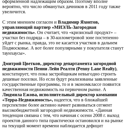
оформленной надлежащим образом. Поэтому вполне
вероятно, что число обманутых дачников в 2011 году также
увеличится.
С этим мнением согласен и
Владимир Яхонтов,
управляющий партнер «МИЭЛЬ-Загородная
недвижимость»
. Он считает, что «кризисный продукт» –
участки без подряда – в 30-километровой зоне постепенно
уйдет с рынка, правда, это не касается участков в дальнем
Подмосковье. А вот более популярными у покупателя станут
таунхаусы».
Дмитрий Цветков, директор департамента загородной
недвижимости Пенни Лейн Реалти (Penny Lane Realty)
,
констатирует, что пока застройщикам невыгодно строить
дешевые поселки. Но если будут реализованы заявленные
государственные программы, то и в экономклассе появится
качественная недвижимость на первичном рынке. А
Людмила Ежова, исполнительный директор компании
«Терра-Недвижимость»,
надеется, что в ближайшей
перспективе более активно начнет развиваться сегмент
высокобюджетной загородной недвижимости. «Данная
тенденция связана с тем, что начиная с осени 2008 г. выход
проектов данного типа практически остановился и на рынке
на текущий момент времени наблюдается дефицит