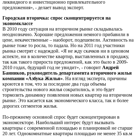
ликвидного и инвестиционно привлекательного
предложения», - делает вывод эксперт.
Городская вторичка: спрос сконцентрируется на
экономклассе
В 2010 году ситуация на вторичном рынке складывалась
неоднозначно. Хорошие предложения немного прибавили в
цене, некачественные – наоборот, подешевели. Активность на
рынке тоже то росла, то падала. Но на 2011 год участники
рынка смотрят с надеждой. «Я не жду скачков ни в ценовом
аспекте, ни в количестве квартир, выставленных в продажу,
так как такого прироста предложений, как это было в 2009-
2010 годах, будущий год не увидит», - говорит
Андрей
Банников, руководитель департамента вторичного жилья
компании «Азбука Жилья»
. На взгляд эксперта, причины
кроются в том, что за последние два года объемы
строительства нового жилья сократились, и это будет
тормозить динамику появления новых квартир на вторичном
рынке. Это касается как экономического класса, так и более
дорогих сегментов жилья.
По-прежнему основной спрос будет сконцентрирован в
экономсекторе. Наибольший интерес будут вызывать
квартиры с современной площадью и планировкой не старше
20 лет. Однокомнатные квартиры площадью не менее 35 кв.м