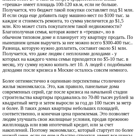
«трешка» имеет площадь 100-120 кв.м, если не больше.
Получается, что бюджет такой покупки составляет под $1 млн.
И если сюда еще добавить пару машино-мест по $100 тыс. за
каждое и стоимость ремонта, то сумма увеличится до $1,5
млн. Кто может стать покупателем такой недвижимости?
Благополучная семья, которая живет в «трешке», но в
обычном типовом доме и планирует эту квартиру продать. По
нынешним ценам выручить за нее можно всего $300-400 тыс..
Разница, которую нужно доплатить, составит около $1 млн.
Получается, что даже людям с неплохими доходами - у
которых на каждого члена семьи приходится по $5-10 тыс. в
месяц, эту сумму нужно копить лет 10. А людей с подобными
доходами после кризиса в Москве осталось совсем немного.
Более оптимистично я оцениваю перспективы столичного
жилья экономкласса. Это, как правило, панельные дома
современных серий, где после кризиса на начальной стадии
строительства квартиры продавались по 70-80 тысяч рублей за
квадратный метр и затем выросли за год до 100 тысяч за метр
и более. В таких домах квартиры небольших площадей,
соответственно, и конечная цена приемлемая. Это позволяет
людям улучшать свои жилищные условия, продав прежнюю
жилплощадь или взяв ипотечный кредит, или за счет
накоплений. Поэтому экономкласс, который стартует по более
низкой цене, если он еще и быстро строится, имеет все шансы