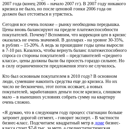
2007 года (конец 2006 – начало 2007 гг). В 2007 году никакого
кризиса не было, но после ценовой гонки 2006 года он
должен был отстояться и утрястись.
Сегодня все очень похоже – рынку необходима передышка.
Цены вновь балансируют на пределе платежеспособности
покупателей. Почему? Вспомним, что коррекция цен в кризис
оказалась не очень значимой. В долларах - на уровне 30-35%,
в рублях – 15-20%. А ведь за прошедшие годы цены выросли
в 7-10 раз. Казалось, чтобы вернуть баланс платежеспособного
спроса со стороны покупателей – представителей «среднего
класса», цены должны были бы просесть гораздо сильнее. Но
в силу ограниченности предложения этого не случилось.
Кто был основным покупателем в 2010 году? В основном
люди, сумевшие накопить средства еще до кризиса. Но их
число не бесконечно, этот поток иссякает, а новых
покупателей, заработавших деньги после кризиса, слишком
мало – в нынешних условиях собрать сумму на квартиру
очень сложно.
«Я думаю, что в следующем году процесс стагнации больше
затронет дорогой сегмент, - говорит эксперт. - В частности
бизнес-класс. Подсчитаем: квадратный метр в
доме
бизнес-
класса стоит $7-8 тыс. за метр, а среднестатистическая