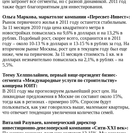
цен затронет все сегменты, но с разной динамикой. 2011 год
также будет благоприятным для инвестирования.
Ольга Маркова, маркетолог компании «Пересвет-Инвест»:
Рынок первичного жилья в 2011 году останется стабильным.
За 11 месяцев 2010 года цена квадратного метра в
новостройках повысилась на 9,6% в долларах и на 13,2% в
рублях. Подобный рост, скорее всего, сохранится и в 2011
году – около 10-13 % в долларах и 13-15 % в рублях за год. На
вторичном рынке Москвы, рост цен в текущем году был еще
ниже, чем на первичном. За 11 месяцев стоимость 1 кв. м в
долларах незначительно повысилась на 2,1%, в рублях – на
5,5%.
Теему Хелпполайнен, первый вице-президент бизнес-
сегмента «Международные услуги по строительству»
концерна ЮИТ:
В 2011 году мы прогнозируем дальнейший рост цен. На
ликвидные предложения в Москве он составит около 15%,
тогда как в регионах - примерно 10%. Спросом будут
пользоваться, как уже говорилось выше, маленькие квартиры,
что отвечает тенденции увеличения количества семей.
Виталий Разуваев, коммерческий директор
инвестиционно-девелоперской компании «Сити-XXI век»: