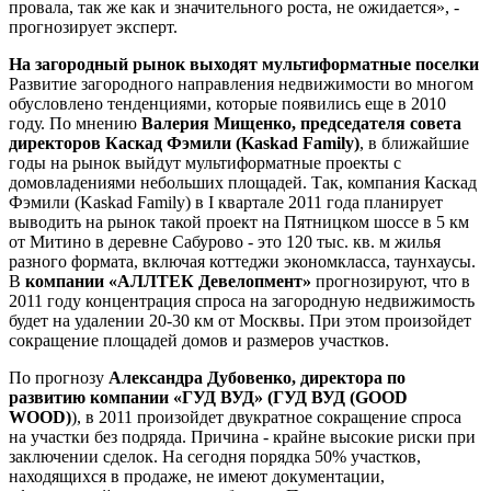
провала, так же как и значительного роста, не ожидается», -
прогнозирует эксперт.
На загородный рынок выходят мультиформатные поселки
Развитие загородного направления недвижимости во многом
обусловлено тенденциями, которые появились еще в 2010
году. По мнению
Валерия Мищенко, председателя совета
директоров Каскад Фэмили (Kaskad Family)
, в ближайшие
годы на рынок выйдут мультиформатные проекты с
домовладениями небольших площадей. Так, компания Каскад
Фэмили (Kaskad Family) в I квартале 2011 года планирует
выводить на рынок такой проект на Пятницком шоссе в 5 км
от Митино в деревне Сабурово - это 120 тыс. кв. м жилья
разного формата, включая коттеджи экономкласса, таунхаусы.
В
компании «АЛЛТЕК Девелопмент»
прогнозируют, что в
2011 году концентрация спроса на загородную недвижимость
будет на удалении 20-30 км от Москвы. При этом произойдет
сокращение площадей домов и размеров участков.
По прогнозу
Александра Дубовенко, директора по
развитию компании «ГУД ВУД» (ГУД ВУД (GOOD
WOOD)
), в 2011 произойдет двукратное сокращение спроса
на участки без подряда. Причина - крайне высокие риски при
заключении сделок. На сегодня порядка 50% участков,
находящихся в продаже, не имеют документации,