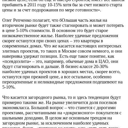
прибавить в 2011 году 10-15% хотя бы за счет низкого старта
цены и за счет подорожания по мере готовности».
Олег Репченко полагает, что бОльшая часть жилья на
вторичном рынке будет также стагнировать и может потерять
в цене 5-10% стоимости. В основном это будет старое
низкокачественное жилье. Наиболее удачные предложения
скорее останутся при своих ценах – это квартиры в
современных домах. Что же касается настоящих интересных
элитных проектов, то таких в Москве совсем немного, и они
наверняка удержат позиции. Есть еще такое понятие, как
«псевдоэлита» – это, например, обычные дома в ЦАО, они
будут стагнировать и дальше. В бизнес-классе 20-30%
наиболее удачных проектов в хороших местах, скорее всего,
останутся при прежней цене, а все остальное, особенно
переоцененные и неликвидные предложения подешевеют на
5-10%.
Что касается загородного рынка, то и здесь тенденции будут
примерно такими же. На рынке увеличится доля поселков
экономкласса. Большой вопрос – что станется с дорогими
проектами, рассчитанными на «докризисного» покупателя с
шальными доходами. В целом же основным трендом на
загородном рынке, за исключением наиболее удачных