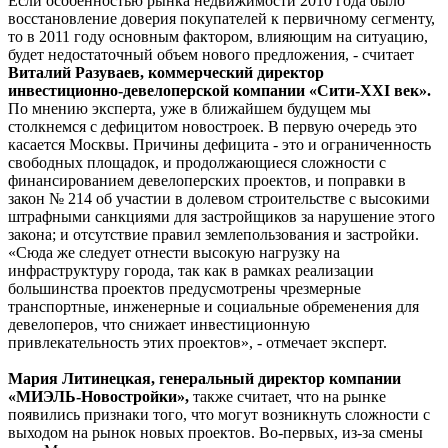
Если особенностью рынка недвижимости 2010 года было
восстановление доверия покупателей к первичному сегменту,
то в 2011 году основным фактором, влияющим на ситуацию,
будет недостаточный объем нового предложения, - считает
Виталий Разуваев, коммерческий директор
инвестиционно-девелоперской компании «Сити-XXI век».
По мнению эксперта, уже в ближайшем будущем мы
столкнемся с дефицитом новостроек. В первую очередь это
касается Москвы. Причины дефицита - это и ограниченность
свободных площадок, и продолжающиеся сложности с
финансированием девелоперских проектов, и поправки в
закон № 214 об участии в долевом строительстве с высокими
штрафными санкциями для застройщиков за нарушение этого
закона; и отсутствие правил землепользования и застройки.
«Сюда же следует отнести высокую нагрузку на
инфраструктуру города, так как в рамках реализации
большинства проектов предусмотрены чрезмерные
транспортные, инженерные и социальные обременения для
девелоперов, что снижает инвестиционную
привлекательность этих проектов», - отмечает эксперт.
Мария Литинецкая, генеральный директор компании
«МИЭЛЬ-Новостройки»,
также считает, что на рынке
появились признаки того, что могут возникнуть сложности с
выходом на рынок новых проектов. Во-первых, из-за смены