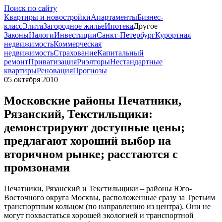
Поиск по сайту
Квартиры и новостройки
Апартаменты
Бизнес-
класс
Элита
Загородное жилье
Ипотека
Другое
Законы
Налоги
Инвестиции
Санкт-Петербург
Курортная
недвижимость
Коммерческая
недвижимость
Страхование
Капитальный
ремонт
Приватизация
Риэлторы
Нестандартные
квартиры
Реновация
Прогнозы
05 октября 2010
Московские районы Печатники,
Рязанский, Текстильщики:
демонстрируют доступные цены;
предлагают хороший выбор на
вторичном рынке; расстаются с
промзонами
Печатники, Рязанский и Текстильщики – районы Юго-
Восточного округа Москвы, расположенные сразу за Третьим
транспортным кольцом (по направлению из центра). Они не
могут похвастаться хорошей экологией и транспортной