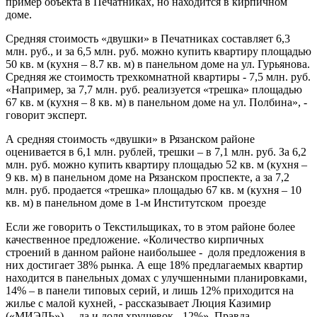
пример объекта в Печатниках, но находится в кирпичном
доме.
Средняя стоимость «двушки» в Печатниках составляет 6,3
млн. руб., и за 6,5 млн. руб. можно купить квартиру площадью
50 кв. м (кухня – 8.7 кв. м) в панельном доме на ул. Гурьянова.
Средняя же стоимость трехкомнатной квартиры - 7,5 млн. руб.
«Например, за 7,7 млн. руб. реализуется «трешка» площадью
67 кв. м (кухня – 8 кв. м) в панельном доме на ул. Полбина», -
говорит эксперт.
А средняя стоимость «двушки» в Рязанском районе
оценивается в 6,1 млн. рублей, трешки – в 7,1 млн. руб. За 6,2
млн. руб. можно купить квартиру площадью 52 кв. м (кухня –
9 кв. м) в панельном доме на Рязанском проспекте, а за 7,2
млн. руб. продается «трешка» площадью 67 кв. м (кухня – 10
кв. м) в панельном доме в 1-м Институтском проезде
Если же говорить о Текстильщиках, то в этом районе более
качественное предложение. «Количество кирпичных
строений в данном районе наибольшее - доля предложения в
них достигает 38% рынка. А еще 18% предлагаемых квартир
находится в панельных домах с улучшенными планировками,
14% – в панели типовых серий, и лишь 12% приходится на
жилье с малой кухней, - рассказывает Люция Казимир
(«МИЭЛЬ»), - да и доля хрущевок - 12%». Правда,