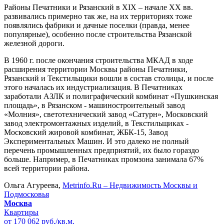
Районы Печатники и Рязанский в XIX – начале XX вв.
развивались примерно так же, на их территориях тоже
появлялись фабрики и дачные поселки (правда, менее
популярные), особенно после строительства Рязанской
железной дороги.
В 1960 г. после окончания строительства МКАД в ходе
расширения территории Москвы районы Печатники,
Рязанский и Текстильщики вошли в состав столицы, и после
этого началась их индустриализация. В Печатниках
заработали АЗЛК и полиграфический комбинат «Пушкинская
площадь», в Рязанском - машиностроительный завод
«Молния», светотехнический завод «Сатурн», Московский
завод электромонтажных изделий, в Текстильщиках -
Московский жировой комбинат, ЖБК-15, Завод
Экспериментальных Машин. И это далеко не полный
перечень промышленных предприятий, их было гораздо
больше. Например, в Печатниках промзона занимала 67%
всей территории района.
Ольга Агуреева,
Metrinfo.Ru – Недвижимость Москвы и
Подмосковья
Москва
Квартиры
от 170 062 руб./кв.м.