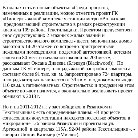
В планах есть и новые объекты: «Среди проектов,
намеченных к реализации, можно отметить проект ГК
«Пионер» - жилой комплекс у станции метро «Волжская»,
предполагающий строительство в рамках реконструкции
квартала 109 района Текстильщики. Проектом предусмотрен
снос существующих 2-этажных жилых зданий и
строительство жилого комплекса - шести монолитных домов
высотой в 14-20 этажей со встроено-пристроенными
нежилыми помещениями, подземной автостоянкой, детским
садом на 80 мест и начальной школой на 200 мест», -
рассказывает Оксана Дивеева (Блэквуд (Blackwood)). По
данным ГК «Пионер», площадь жилой застройки комплекса
составит более 91 тыс. кв. м. Запроектировано 724 квартиры,
площадь которых начинается от 39 кв.м. в однокомнатных до
116 кв.м. в пятикомнатных. Строительство и продажи на этом
объекте вот-вот начнутся, а окончательно реализовать проект
обещают в 2013 г.
Но и на 2011-2012 гг. у застройщиков в Рязанском и
Текстильщиках есть определенные планы: «В процессе
согласования документации находятся несколько объектов в
микрорайоне 126 района Рязанский и проекты на ул.
Артюхиной, в кварталах 115А, 92-94 района Текстильщики», -
говорит Люция Казимир («Миэль»).