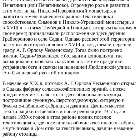
Печатники (или Печатниково). Огромную роль в развитии
этих мест играл Николо-Перервинский монастырь, а
развитию земель нынешнего района Текстильщики
способствовали Симонов и Николо-Угрешский монастыри, а
в XVIII в. - князья Трубецкой и Голицын, которым (каждому в
свое время) принадлежали расположенные здесь деревня
Грайвороново и село Садки. Однако расцвет этой территории
наступил во второй половине XVIII в, когда земли перешли
графу А. Г. Орлову-Чесменскому. Тогда было построено
имение Садки-Чесменское с большими конюшнями, где
выращивали орловских скакунов, а в летние праздники
устраивали бега и скачки на нынешней Люблинской улице.
Это был первый русский ипподром.
В начале же XIX в. потомок А. Г. Орлова-Чесменского открыл
в Садках фабрику сельскохозяйственных орудий, а позже
продал имение. После этого здесь обосновались купцы,
построившие суконную, шерстоотделочную, ситцевую и
бумажно-набивные фабрики, и дачники. Дачным местом
Текстильщики оставались и после революции 1917 г., а в
начале 1930-х годов в этом районе возник поселок
текстильщиков, где поселились рабочие текстильных фабрик,
а чуть позже и Дом отдыха текстильщиков, давшие название
району столицы.