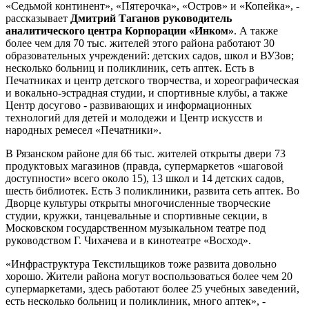
«Седьмой континент», «Пятерочка», «Остров» и «Копейка», -
рассказывает
Дмитрий Таганов руководитель
аналитического центра Корпорации «Инком»
. А также
более чем для 70 тыс. жителей этого района работают 30
образовательных учреждений: детских садов, школ и ВУЗов;
несколько больниц и поликлиник, сеть аптек. Есть в
Печатниках и центр детского творчества, и хореографическая
и вокально-эстрадная студии, и спортивные клубы, а также
Центр досугово - развивающих и информационных
технологий для детей и молодежи и Центр искусств и
народных ремесел «Печатники».
В Рязанском районе для 66 тыс. жителей открыты двери 73
продуктовых магазинов (правда, супермаркетов «шаговой
доступности» всего около 15), 13 школ и 14 детских садов,
шесть библиотек. Есть 3 поликлиники, развита сеть аптек. Во
Дворце культуры открыты многочисленные творческие
студии, кружки, танцевальные и спортивные секции, в
Московском государственном музыкальном театре под
руководством Г. Чихачева и в кинотеатре «Восход».
«Инфраструктура Текстильщиков тоже развита довольно
хорошо. Жители района могут воспользоваться более чем 20
супермаркетами, здесь работают более 25 учебных заведений,
есть несколько больниц и поликлиник, много аптек», -