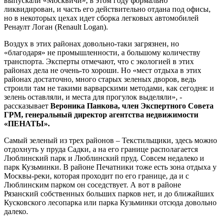
выпускали «Москвичи», в этом году формально
ликвидирован, и часть его действительно отдана под офисы,
но в некоторых цехах идет сборка легковых автомобилей
Ренаулт Логан (Renault Logan).
Воздух в этих районах довольно-таки загрязнен, но
«благодаря» не промышленности, а большому количеству
транспорта. Эксперты отмечают, что с экологией в этих
районах дела не очень-то хороши. Но «мест отдыха в этих
районах достаточно, много старых зеленых дворов, ведь
строили там не такими варварскими методами, как сегодня: и
зелень оставляли, и места для прогулок выделяли», -
рассказывает
Вероника Панкова, член Экспертного Совета
ГРМ, генеральный директор агентства недвижимости
«ПЕНАТЫ».
Самый зеленый из трех районов – Текстильщики, здесь можно
отдохнуть у пруда Садки, а на его границе располагается
Люблинский парк и Люблинский пруд. Совсем недалеко и
парк Кузьминки. В районе Печатники тоже есть зона отдыха у
Москвы-реки, которая проходит по его границе, да и с
Люблинским парком он соседствует. А вот в районе
Рязанский собственных больших парков нет, и до ближайших
Кусковского лесопарка или парка Кузьминки отсюда довольно
далеко.