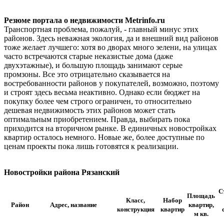
Резюме портала о недвижимости Metrinfo.ru
Транспортная проблема, пожалуй, - главный минус этих
районов. Здесь неважная экология, да и внешний вид районов
тоже желает лучшего: хотя во дворах много зелени, на улицах
часто встречаются старые неказистые дома (даже
двухэтажные), и большую площадь занимают серые
промзоны. Все это отрицательно сказывается на
востребованности районов у покупателей, возможно, поэтому
и строят здесь весьма неактивно. Однако если бюджет на
покупку более чем строго ограничен, то относительно
дешевая недвижимость этих районов может стать
оптимальным приобретением. Правда, выбирать пока
приходится на вторичном рынке. В единичных новостройках
квартир осталось немного. Новые же, более доступные по
ценам проекты пока лишь готовятся к реализации.
Новостройки района Рязанский
С
Площадь
Класс,
Набор
Район
Адрес, название
квартир,
конструкция
квартир
м кв.