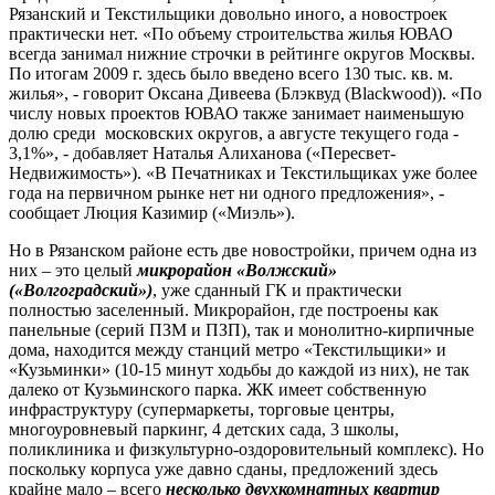
Рязанский и Текстильщики довольно иного, а новостроек
практически нет. «По объему строительства жилья ЮВАО
всегда занимал нижние строчки в рейтинге округов Москвы.
По итогам 2009 г. здесь было введено всего 130 тыс. кв. м.
жилья», - говорит Оксана Дивеева (Блэквуд (Blackwood)). «По
числу новых проектов ЮВАО также занимает наименьшую
долю среди московских округов, а августе текущего года -
3,1%», - добавляет Наталья Алиханова («Пересвет-
Недвижимость»). «В Печатниках и Текстильщиках уже более
года на первичном рынке нет ни одного предложения», -
сообщает Люция Казимир («Миэль»).
Но в Рязанском районе есть две новостройки, причем одна из
них – это целый
микрорайон «Волжский»
(«Волгоградский»)
, уже сданный ГК и практически
полностью заселенный. Микрорайон, где построены как
панельные (серий ПЗМ и ПЗП), так и монолитно-кирпичные
дома, находится между станций метро «Текстильщики» и
«Кузьминки» (10-15 минут ходьбы до каждой из них), не так
далеко от Кузьминского парка. ЖК имеет собственную
инфраструктуру (супермаркеты, торговые центры,
многоуровневый паркинг, 4 детских сада, 3 школы,
поликлиника и физкультурно-оздоровительный комплекс). Но
поскольку корпуса уже давно сданы, предложений здесь
крайне мало – всего
несколько двухкомнатных квартир