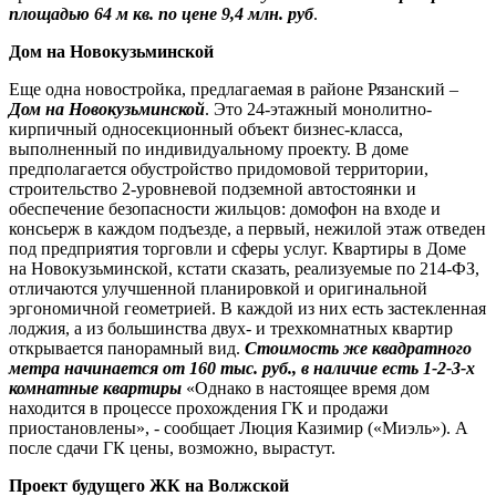
площадью 64 м кв. по цене 9,4 млн. руб
.
Дом на Новокузьминской
Еще одна новостройка, предлагаемая в районе Рязанский –
Дом на Новокузьминской
. Это 24-этажный монолитно-
кирпичный односекционный объект бизнес-класса,
выполненный по индивидуальному проекту. В доме
предполагается обустройство придомовой территории,
строительство 2-уровневой подземной автостоянки и
обеспечение безопасности жильцов: домофон на входе и
консьерж в каждом подъезде, а первый, нежилой этаж отведен
под предприятия торговли и сферы услуг. Квартиры в Доме
на Новокузьминской, кстати сказать, реализуемые по 214-ФЗ,
отличаются улучшенной планировкой и оригинальной
эргономичной геометрией. В каждой из них есть застекленная
лоджия, а из большинства двух- и трехкомнатных квартир
открывается панорамный вид.
Стоимость же квадратного
метра начинается от 160 тыс. руб., в наличие есть 1-2-3-х
комнатные квартиры
«Однако в настоящее время дом
находится в процессе прохождения ГК и продажи
приостановлены», - сообщает Люция Казимир («Миэль»). А
после сдачи ГК цены, возможно, вырастут.
Проект будущего ЖК на Волжской