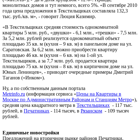
монолитных домов и тут немного, всего 5%. «В сентябре 2010
года цена предложения в Текстильщиках составляла 132,3
тыс. руб./кв. м», - говорит Люция Казимир.
«В Текстильщиках средняя стоимость однокомнатной
квартиры 5 млн. руб., «двушки» - 6,1 млн., «трешки» - 7,5 млн.
За 5,2 млн. рублей реализуется однокомнатный объект
площадью 35 кв. м (кухня – 9 кв. м) в панельном доме на ул.
Саратовская. За 6,2 млн. можно приобрести квартиру
площадью 46 кв. м (кухня – 6 кв. м) на 1-ой ул.
Текстильщиков, а за 7,7 млн. руб. продается квартира
площадью 75 кв. м (кухня – 8 кв. м) в кирпичном доме на ул.
Юных Ленинцев», - приводит очередные примеры Дмитрий
Таганов («Инком»).
Ну, а по собственным данным портала
Metrinfo.ru
(информация сервиса «
Цены на Квартиры в
Москве по Административным Районам и Станциям Метро
»),
средняя цена квадратного метра в
Текстильщиках
- 117 тыс.
рублей, в
Печатниках
- 114 тысяч, в
Рязанском
- 109 тысяч
рублей.
Единичные новостройки
Предложений на вторичном рынке районов Печатники,