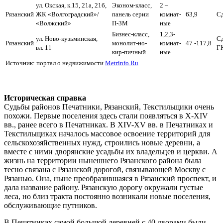
ул. Окская, к.15, 21а, 21б,
Эконом-класс,
2 –
Рязанский
ЖК «Волгоградский»/
панель серии
комнат-
63,9
С
«Волжский»
П-3М
ные
Бизнес-класс,
1,2,3-
ул. Ново-кузьминская,
С
Рязанский
монолит-но-
комнат-
47 -117,8
вл. 11
Г
кир-пичный
ные
Источник: портал о недвижимости
Metrinfo.Ru
Историческая справка
Судьбы районов Печатники, Рязанский, Текстильщики очень
похожи. Первые поселения здесь стали появляться в X-XIV
вв., ранее всего в Печатниках. В XIV-XV вв. в Печатниках и
Текстильщиках началось массовое освоение территорий для
сельскохозяйственных нужд, строились новые деревни, а
вместе с ними дворянские усадьбы их владельцев и церкви. А
жизнь на территории нынешнего Рязанского района была
тесно связана с Рязанской дорогой, связывающей Москву с
Рязанью. Она, ныне преобразившаяся в Рязанский проспект, и
дала название району. Рязанскую дорогу окружали густые
леса, но близ тракта постоянно возникали новые поселения,
обслуживающие путников.
В Печатниках самой большой деревней с 40 дворами были