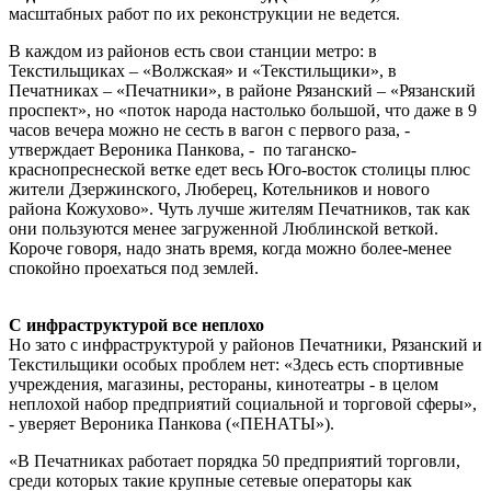
масштабных работ по их реконструкции не ведется.
В каждом из районов есть свои станции метро: в
Текстильщиках – «Волжская» и «Текстильщики», в
Печатниках – «Печатники», в районе Рязанский – «Рязанский
проспект», но «поток народа настолько большой, что даже в 9
часов вечера можно не сесть в вагон с первого раза, -
утверждает Вероника Панкова, - по таганско-
краснопреснеской ветке едет весь Юго-восток столицы плюс
жители Дзержинского, Люберец, Котельников и нового
района Кожухово». Чуть лучше жителям Печатников, так как
они пользуются менее загруженной Люблинской веткой.
Короче говоря, надо знать время, когда можно более-менее
спокойно проехаться под землей.
С инфраструктурой все неплохо
Но зато с инфраструктурой у районов Печатники, Рязанский и
Текстильщики особых проблем нет: «Здесь есть спортивные
учреждения, магазины, рестораны, кинотеатры - в целом
неплохой набор предприятий социальной и торговой сферы»,
- уверяет Вероника Панкова («ПЕНАТЫ»).
«В Печатниках работает порядка 50 предприятий торговли,
среди которых такие крупные сетевые операторы как