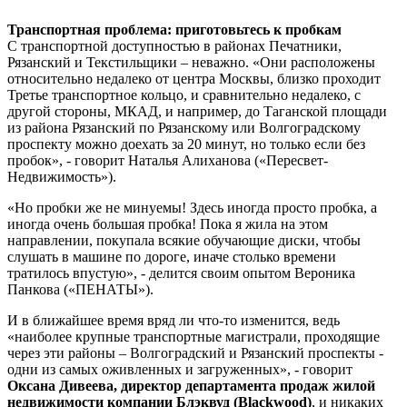
Транспортная проблема: приготовьтесь к пробкам
С транспортной доступностью в районах Печатники,
Рязанский и Текстильщики – неважно. «Они расположены
относительно недалеко от центра Москвы, близко проходит
Третье транспортное кольцо, и сравнительно недалеко, с
другой стороны, МКАД, и например, до Таганской площади
из района Рязанский по Рязанскому или Волгоградскому
проспекту можно доехать за 20 минут, но только если без
пробок», - говорит Наталья Алиханова («Пересвет-
Недвижимость»).
«Но пробки же не минуемы! Здесь иногда просто пробка, а
иногда очень большая пробка! Пока я жила на этом
направлении, покупала всякие обучающие диски, чтобы
слушать в машине по дороге, иначе столько времени
тратилось впустую», - делится своим опытом Вероника
Панкова («ПЕНАТЫ»).
И в ближайшее время вряд ли что-то изменится, ведь
«наиболее крупные транспортные магистрали, проходящие
через эти районы – Волгоградский и Рязанский проспекты -
одни из самых оживленных и загруженных», - говорит
Оксана Дивеева, директор департамента продаж жилой
недвижимости компании Блэквуд (Blackwood)
, и никаких