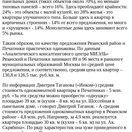
панельных домах (таких объектов около 70%), но меньше
типовых панелей – всего 16%. Здесь преобладают крайности:
24% - это объекты с малой кухней, но 28% жилья - это
квартиры улучшенного типа. Больше здесь и квартир в
кирпичных строениях - 14% от всего предложения, но много
и «хрущевок» - 14%. Монолитные дома здесь занимают всего
5% рынка.
Таким образом, по качеству предложения Рязанский район и
Печатники практически одинаковы. По данным
«Аналитического консалтингового центра МИЭЛЬ»
Рязанский и Печатники занимают 89 и 96 места в ранкинге
муниципальных образований Москвы по средней цене
предложения, и соответственно, средняя цена их квартир –
130,8 и 126,5 тыс. руб./кв. м.
По информации Дмитрия Таганова («Инком») средняя
стоимость однокомнатной квартиры в Печатниках - 5 млн.
руб. «За эти средства можно приобрести «однушку»
площадью 39 кв. м (кухня – 8 кв. м) на ул. Шоссейная в
панельном доме, - говорит Дмитрий Таганов. - А средняя
стоимость предложения однокомнатных квартир в Рязанском
районе - 4,8 млн. руб. Например, за 4,9 млн. реализуется
квартира площадью 30 кв. м (кухня – 6 кв. м) на ул. Ак.
Скрябина». По ряду характеристик она хуже приведенного в