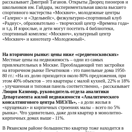
рассказывает Дмитрий Таганов. Открыты Дворец пионеров и
школьников им. Гайдара, экспериментальная школа высшего
спортивного мастерства «Москвич», молодежные центры
«Галерис» и «Эдельвейс», физкультурно-спортивный клуб
«Радиус», образовательно – творческий центр «Времена года»
и т.д. И взрослые, и дети могут посетить 4 библиотеки,
спортивный комплекс «Москвич», культурный центр
«Москвич» и кинотеатр «Молодежный».
На вторичном рынке: цены ниже «среднемосковских»
Местные цены на недвижимость – одни из самых
привлекательных в Москве. Преобладающий тип застройки
на вторичном рынке Печатников - это панельные дома 1950-
80 гг.: «На их долю приходится около 80% предложения, при
этом 40% объектов – это квартиры с малой кухней, 22% и 18%
- улучшенная и типовая панель соответственно, - рассказывает
Люция Казимир, руководитель отдела аналитики
Департамента жилой недвижимости «Аналитического
консалтингового центра МИЭЛЬ»,
- а доли жилья в
«хрущевках» и кирпичных строениях малы – всего по 5%
рынка». Что удивительно, даже доля квартир в монолитно-
кирпичных домах выше - 11%.
В Рязанском районе большинство квартир тоже находится в