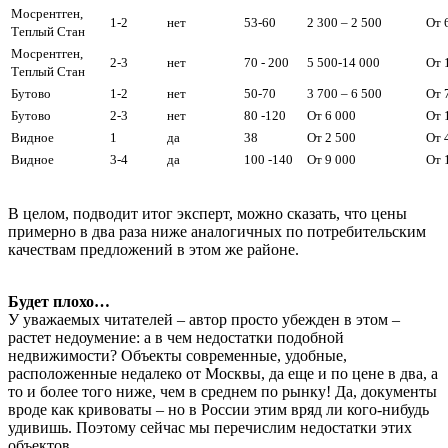
Мосрентген,
1-2
нет
53-60
2 300 – 2 500
От 
Теплый Стан
Мосрентген,
2-3
нет
70 - 200
5 500-14 000
От 
Теплый Стан
Бутово
1-2
нет
50-70
3 700 – 6 500
От 
Бутово
2-3
нет
80 -120
От 6 000
От 
Видное
1
да
38
От 2 500
От 
Видное
3-4
да
100 -140
От 9 000
От 
В целом, подводит итог эксперт, можно сказать, что цены
примерно в два раза ниже аналогичных по потребительским
качествам предложений в этом же районе.
Будет плохо…
У уважаемых читателей – автор просто убежден в этом –
растет недоумение: а в чем недостатки подобной
недвижимости? Объекты современные, удобные,
расположенные недалеко от Москвы, да еще и по цене в два, а
то и более того ниже, чем в среднем по рынку! Да, документы
вроде как кривоваты – но в России этим вряд ли кого-нибудь
удивишь. Поэтому сейчас мы перечислим недостатки этих
объектов.