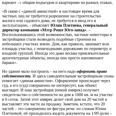
вариант - с общим подъездом и квартирами на разных этажах.
«В связи с «дачной амнистией» в настоящее время для
частных лиц не требуется разрешение на строительство
жилого или садового дома, не требуется и ввод его в
эксплуатацию, - объясняет
Юлия Плетнева, генеральный
директор компании «Мэтр Роше Юго-запад»
. –
Воспользовавшись этой возможностью, частные инвесторы и
застройщики стали возводить подобные строения на
небольших участках земли. Дом, как правило, занимает всю
площадь участка, с пешеходными дорожками по периметру и
входной группой. Иногда это даже весьма привлекательные
архитектурные объекты, иногда они просто напоминают
бараки».
Но здание мало построить – на него надо
оформить право
собственности
. И здесь самодеятельным застройщикам снова
помогает «дачная амнистия». Оформление происходит через
суд, а его (суд) совершенно не интересует, как объект
выглядит. И наш застройщик (некий имярек) получает
свидетельство о собственности на дом в 1000 кв. м на участке
в 6 соток. Затем этот имярек делит свой дом на 20 частей и
выставляет эти части на продажу. Заметим, кстати, что 20
частей – это совершенно не фигура речи: по словам Юлии
Плетневой, ей приходилось видеть документы на 1/99 долю –