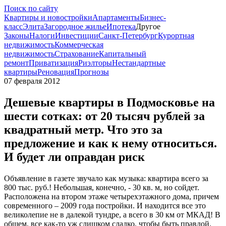
Поиск по сайту
Квартиры и новостройки
Апартаменты
Бизнес-
класс
Элита
Загородное жилье
Ипотека
Другое
Законы
Налоги
Инвестиции
Санкт-Петербург
Курортная
недвижимость
Коммерческая
недвижимость
Страхование
Капитальный
ремонт
Приватизация
Риэлторы
Нестандартные
квартиры
Реновация
Прогнозы
07 февраля 2012
Дешевые квартиры в Подмосковье на
шести сотках: от 20 тысяч рублей за
квадратный метр. Что это за
предложение и как к нему относиться.
И будет ли оправдан риск
Объявление в газете звучало как музыка: квартира всего за
800 тыс. руб.! Небольшая, конечно, - 30 кв. м, но сойдет.
Расположена на втором этаже четырехэтажного дома, причем
современного – 2009 года постройки. И находится все это
великолепие не в далекой тундре, а всего в 30 км от МКАД! В
общем, все как-то уж слишком сладко, чтобы быть правдой.