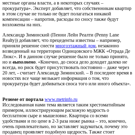
местные органы власти, а в некоторых случаях –
прокуратура». Эксперт добавляет, что собственникам квартир
в этом случае не только не будет полагаться никакой
компенсации – напротив, расходы по сносу также будут
возложены на них.
Александр Зиминский (Пенни Лейн Реалти (Penny Lane
Realty)) добавляет, что прецеденты известны – например,
приняли решение снести
многоэтажный дом
, незаконно
возведенный на территории Одинцовского МЖК «Отрада Де
Люкс». И в данном случае решение было не только принято,
но и
выполнено
.
«Конечно, до сноса дело доходит далеко не
всегда, но риск будет присутствовать постоянно – даже через
20 лет, - считает Александр Зиминский. – В последнее время в
новостях все чаще мелькает информация о том, что
прокуратура будет добиваться сноса того или иного объекта».
Резюме от портала
www.metrinfo.ru
Исследованная нами тема является таким хрестоматийным
примером, иллюстрирующим расхожую мудрость о
бесплатном сыре и мышеловке. Квартира со всеми
удобствами и по цене в 2-3 раза ниже рынка – это, конечно,
очень привлекательно, но заставляет задуматься, почему это
продавец проявляет подобную щедрость. Также стоит