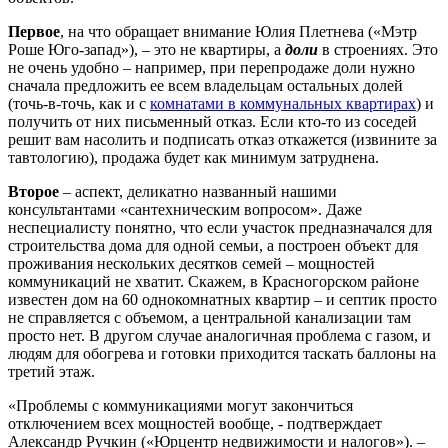
Первое
, на что обращает внимание Юлия Плетнева («Мэтр
Роше Юго-запад»), – это не квартиры, а
доли
в строениях. Это
не очень удобно – например, при перепродаже доли нужно
сначала предложить ее всем владельцам остальных долей
(точь-в-точь, как и с
комнатами в коммунальных квартирах
) и
получить от них письменный отказ. Если кто-то из соседей
решит вам насолить и подписать отказ откажется (извините за
тавтологию), продажа будет как минимум затруднена.
Второе
– аспект, деликатно названный нашими
консультантами «сантехническим вопросом». Даже
неспециалисту понятно, что если участок предназначался для
строительства дома для одной семьи, а построен объект для
проживания нескольких десятков семей – мощностей
коммуникаций не хватит. Скажем, в Красногорском районе
известен дом на 60 однокомнатных квартир – и септик просто
не справляется с объемом, а центральной канализации там
просто нет. В другом случае аналогичная проблема с газом, и
людям для обогрева и готовки приходится таскать баллоны на
третий этаж.
«Проблемы с коммуникациями могут закончиться
отключением всех мощностей вообще, - подтверждает
Александр Ручкин («Юрцентр недвижимости и налогов»). –