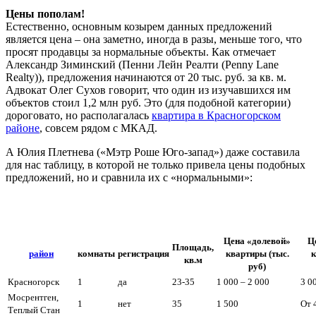
Цены пополам!
Естественно, основным козырем данных предложений
является цена – она заметно, иногда в разы, меньше того, что
просят продавцы за нормальные объекты. Как отмечает
Александр Зиминский (Пенни Лейн Реалти (Penny Lane
Realty)), предложения начинаются от 20 тыс. руб. за кв. м.
Адвокат Олег Сухов говорит, что один из изучавшихся им
объектов стоил 1,2 млн руб. Это (для подобной категории)
дороговато, но располагалась
квартира в Красногорском
районе
, совсем рядом с МКАД.
А Юлия Плетнева («Мэтр Роше Юго-запад») даже составила
для нас таблицу, в которой не только привела цены подобных
предложений, но и сравнила их с «нормальными»:
Цена «долевой»
Ц
Площадь,
район
комнаты
регистрация
квартиры (тыс.
к
кв.м
руб)
Красногорск
1
да
23-35
1 000 – 2 000
3 0
Мосрентген,
1
нет
35
1 500
От 
Теплый Стан