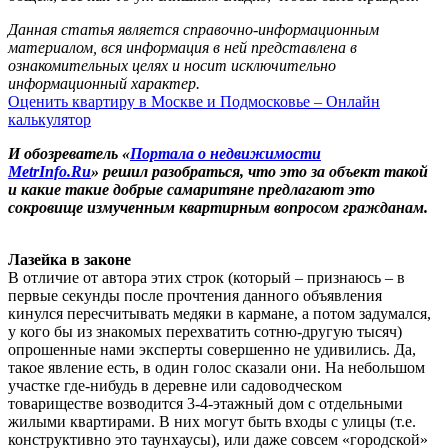
Данная статья является справочно-информационным
материалом, вся информация в ней представлена в
ознакомительных целях и носит исключительно
информационный характер.
Оценить квартиру в Москве и Подмосковье – Онлайн
калькулятор
И обозреватель «
Портала о недвижимости
MetrInfo.Ru
»
решил разобраться, что это за объект такой
и какие такие добрые самаритяне предлагают это
сокровище измученным квартирным вопросом гражданам.
Лазейка в законе
В отличие от автора этих строк (который – признаюсь – в
первые секунды после прочтения данного объявления
кинулся пересчитывать медяки в кармане, а потом задумался,
у кого бы из знакомых перехватить сотню-другую тысяч)
опрошенные нами эксперты совершенно не удивились. Да,
такое явление есть, в один голос сказали они. На небольшом
участке где-нибудь в деревне или садоводческом
товариществе возводится 3-4-этажный дом с отдельными
жилыми квартирами. В них могут быть входы с улицы (т.е.
конструктивно это таунхаусы), или даже совсем «городской»