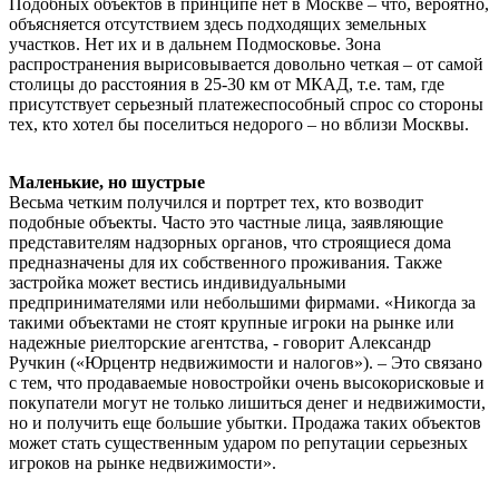
Подобных объектов в принципе нет в Москве – что, вероятно,
объясняется отсутствием здесь подходящих земельных
участков. Нет их и в дальнем Подмосковье. Зона
распространения вырисовывается довольно четкая – от самой
столицы до расстояния в 25-30 км от МКАД, т.е. там, где
присутствует серьезный платежеспособный спрос со стороны
тех, кто хотел бы поселиться недорого – но вблизи Москвы.
Маленькие, но шустрые
Весьма четким получился и портрет тех, кто возводит
подобные объекты. Часто это частные лица, заявляющие
представителям надзорных органов, что строящиеся дома
предназначены для их собственного проживания. Также
застройка может вестись индивидуальными
предпринимателями или небольшими фирмами. «Никогда за
такими объектами не стоят крупные игроки на рынке или
надежные риелторские агентства, - говорит Александр
Ручкин («Юрцентр недвижимости и налогов»). – Это связано
с тем, что продаваемые новостройки очень высокорисковые и
покупатели могут не только лишиться денег и недвижимости,
но и получить еще большие убытки. Продажа таких объектов
может стать существенным ударом по репутации серьезных
игроков на рынке недвижимости».