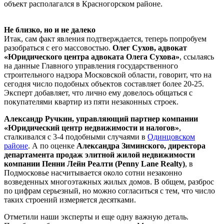
объект располагался в Красногорском районе.
Не близко, но и не далеко
Итак, сам факт явления подтверждается, теперь попробуем
разобраться с его массовостью.
Олег Сухов, адвокат
«Юридического центра адвоката Олега Сухова»
, ссылаясь
на данные Главного управления государственного
строительного надзора Московской области, говорит, что на
сегодня число подобных объектов составляет более 20-25.
Эксперт добавляет, что лично ему довелось общаться с
покупателями квартир из пяти незаконных строек.
Александр Ручкин, управляющий партнер компании
«Юридический центр недвижимости и налогов»
,
сталкивался с 3-4 подобными случаями в
Одинцовском
районе
. А по оценке
Александра Зиминского, директора
департамента продаж элитной жилой недвижимости
компании Пенни Лейн Реалти (Penny Lane Realty)
, в
Подмосковье насчитывается около сотни незаконно
возведенных многоэтажных жилых домов. В общем, разброс
по цифрам серьезный, но можно согласиться с тем, что число
таких строений измеряется десятками.
Отметили наши эксперты и еще одну важную деталь.