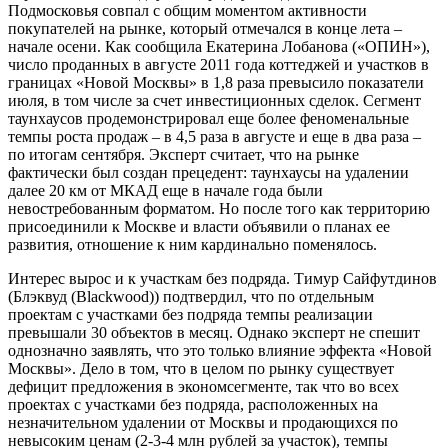
Подмосковья совпал с общим моментом активности
покупателей на рынке, который отмечался в конце лета –
начале осени. Как сообщила Екатерина Лобанова («ОПИН»),
число проданных в августе 2011 года коттеджей и участков в
границах «Новой Москвы» в 1,8 раза превысило показатели
июля, в том числе за счет инвестиционных сделок. Сегмент
таунхаусов продемонстрировал еще более феноменальные
темпы роста продаж – в 4,5 раза в августе и еще в два раза –
по итогам сентября. Эксперт считает, что на рынке
фактически был создан прецедент: таунхаусы на удалении
далее 20 км от МКАД еще в начале года были
невостребованным форматом. Но после того как территорию
присоединили к Москве и власти объявили о планах ее
развития, отношение к ним кардинально поменялось.
Интерес вырос и к участкам без подряда. Тимур Сайфутдинов
(Блэквуд (Blackwood)) подтвердил, что по отдельным
проектам с участками без подряда темпы реализации
превышали 30 объектов в месяц. Однако эксперт не спешит
однозначно заявлять, что это только влияние эффекта «Новой
Москвы». Дело в том, что в целом по рынку существует
дефицит предложения в экономсегменте, так что во всех
проектах с участками без подряда, расположенных на
незначительном удалении от Москвы и продающихся по
невысоким ценам (2-3-4 млн рублей за участок), темпы