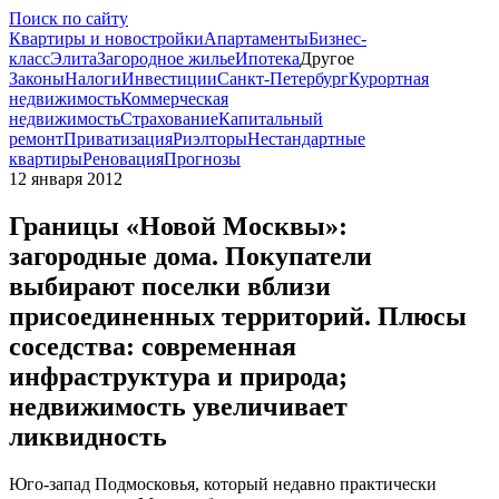
Поиск по сайту
Квартиры и новостройки
Апартаменты
Бизнес-
класс
Элита
Загородное жилье
Ипотека
Другое
Законы
Налоги
Инвестиции
Санкт-Петербург
Курортная
недвижимость
Коммерческая
недвижимость
Страхование
Капитальный
ремонт
Приватизация
Риэлторы
Нестандартные
квартиры
Реновация
Прогнозы
12 января 2012
Границы «Новой Москвы»:
загородные дома. Покупатели
выбирают поселки вблизи
присоединенных территорий. Плюсы
соседства: современная
инфраструктура и природа;
недвижимость увеличивает
ликвидность
Юго-запад Подмосковья, который недавно практически