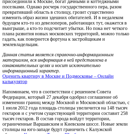
присоединили к Москве, богат дачными и коттеджными
поселками. Однако росчерк государственного пера, разом
превративший область в столицу, грозит существенно
изменить образ жизни здешних обитателей. И в недалеком
будущем кто-то из девелоперов, работающих тут, окажется в
выигрыше, а кто-то подсчитает убытки. Но пока нет четкого
плана развития новых московских территорий, можно только
гадать, как повернется фортуна к застройщикам и
землевладельцам.
Данная статья является справочно-информационным
материалом, вся информация в ней представлена в
ознакомительных целях и носит исключительно
информационный характер.
Оценить квартиру в Москве и Подмосковье – Онлайн
калькулятор
Напоминаем, что в соответствии с решением Совета
Федерации, который 27 декабря одобрил соглашение об
изменении границ между Москвой и Московской областью, с
1 июля 2012 года площадь столицы увеличится на 148 тысяч
гектаров и с учетом существующей территории составит 258
тысяч гектаров. В состав города войдут территории,
ограниченные Варшавским и Киевским шоссе. Новые земли
столицы на юго-западе будут граничить с Калужской