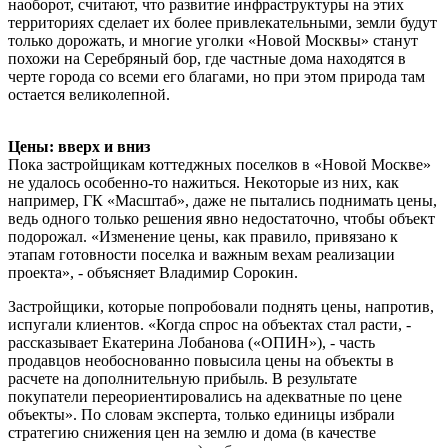
наоборот, считают, что развитие инфраструктуры на этих
территориях сделает их более привлекательными, земли будут
только дорожать, и многие уголки «Новой Москвы» станут
похожи на Серебряный бор, где частные дома находятся в
черте города со всеми его благами, но при этом природа там
остается великолепной.
Цены: вверх и вниз
Пока застройщикам коттеджных поселков в «Новой Москве»
не удалось особенно-то нажиться. Некоторые из них, как
например, ГК «Масштаб», даже не пытались поднимать цены,
ведь одного только решения явно недостаточно, чтобы объект
подорожал. «Изменение цены, как правило, привязано к
этапам готовности поселка и важным вехам реализации
проекта», - объясняет Владимир Сорокин.
Застройщики, которые попробовали поднять цены, напротив,
испугали клиентов. «Когда спрос на объектах стал расти, -
рассказывает Екатерина Лобанова («ОПИН»), - часть
продавцов необоснованно повысила цены на объекты в
расчете на дополнительную прибыль. В результате
покупатели переориентировались на адекватные по цене
объекты». По словам эксперта, только единицы избрали
стратегию снижения цен на землю и дома (в качестве