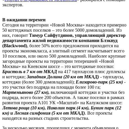
экспертов.
В ожидании перемен
Сегодня на территории «Новой Москвы» находится примерно
50 коттеджных поселков – это более 5000 домовладений. Из
них, говорит
Тимур Сайфутдинов, управляющий директор
департамента жилой недвижимости компании Блэквуд
(Blackwood)
, более 50% всего предложения приходится на
проекты экономкласса, а элитный сегмент насчитывает всего
10 поселков, или около 500 домовладений. Наиболее крупные
загородные проекты на территории теперешней «Новой
Москвы» на Киевском шоссе – это коттеджные поселки:
Бристоль в 7 км от МКАД
на 417 таунхаусов плюс дуплексы
и коттеджи;
Западная Долина (20 км от МКАД)
- таунхаусы,
коттеджи (более 300 домовладений);
Елизарово-парк (25 км)
-
это участки без подряда на площади более 100 га;
Мартемьяново (27 км),
включающий коттеджи и участки без
подряда, всего более 200 объектов. А также поселки в рамках
развития проекта А101 УК «Масштаб» на Калужском шоссе:
Летова роща (10 км), Николин парк (4 км), Бунин парк (12
км) и Лесная симфония (5 км от МКАД)
. Все проекты
находятся на разных стадиях строительства.
За несколько месяцев, прошедших с момента объявления о