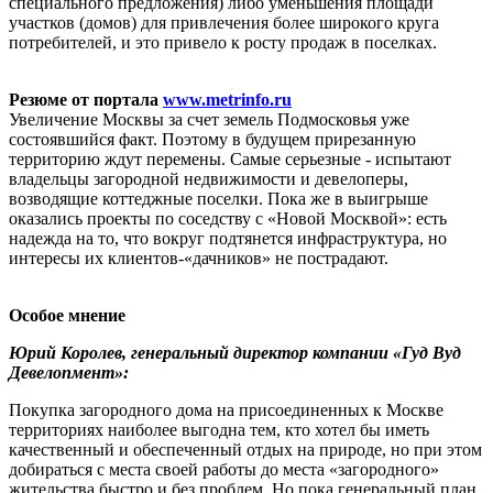
специального предложения) либо уменьшения площади
участков (домов) для привлечения более широкого круга
потребителей, и это привело к росту продаж в поселках.
Резюме от портала
www.metrinfo.ru
Увеличение Москвы за счет земель Подмосковья уже
состоявшийся факт. Поэтому в будущем прирезанную
территорию ждут перемены. Самые серьезные - испытают
владельцы загородной недвижимости и девелоперы,
возводящие коттеджные поселки. Пока же в выигрыше
оказались проекты по соседству с «Новой Москвой»: есть
надежда на то, что вокруг подтянется инфраструктура, но
интересы их клиентов-«дачников» не пострадают.
Особое мнение
Юрий Королев, генеральный директор компании «Гуд Вуд
Девелопмент»:
Покупка загородного дома на присоединенных к Москве
территориях наиболее выгодна тем, кто хотел бы иметь
качественный и обеспеченный отдых на природе, но при этом
добираться с места своей работы до места «загородного»
жительства быстро и без проблем. Но пока генеральный план