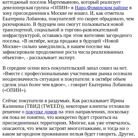
коттеджный поселок Мартемьяново, который реализует
девелоперская группа «ОПИН» в
Наро-Фоминском районе
в
зону присоединения к Москве не вошел. И, как отметила
Екатерина Лобанова, покупателей это скорее обрадовало, чем
разочаровало. В будущем они смогут пользоваться новой
транспортной, социальной и торгово-развлекательной
инфраструктурой, оставаясь при этом жителями загородного
поселка. «В октябре, когда продажи в будущей «Новой
Москве» сильно замедлились, в нашем поселке мы
зафиксировали продолжение роста числа реализованных
объектов», - рассказывает эксперт.
В середине осени весь покупательский запал сошел на нет.
«Вместе с профессиональными участниками рынка осознали
неоднозначность ситуации и покупатели: в октябре объем
сделок упал более чем вдвое», - говорит Екатерина Лобанова
(«ОПИН»).
Сейчас покупатели в раздумьях. Как рассказывает Ирина
Калинина (ТВИД (TWEED)), некоторые клиенты отложили
решение о
покупке домов
на этих направлениях, поскольку
им пока не понятно, что конкретно будет строиться на
присоединенных территориях. Многие, как уже отмечалось,
опасаются, что земли застроят многоэтажками, и тогда ни о
каком загородном проживании нельзя будет говорить. Другие,