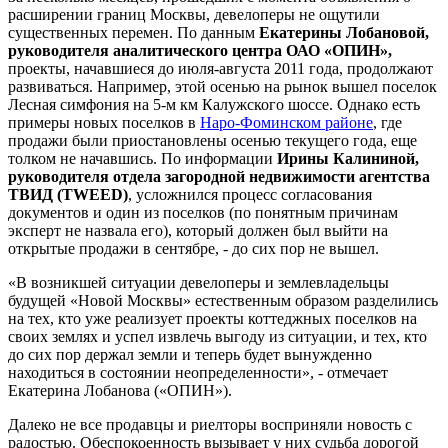
расширении границ Москвы, девелоперы не ощутили
существенных перемен. По данным
Екатерины Лобановой,
руководителя аналитического центра ОАО «ОПИН»,
проекты, начавшиеся до июля-августа 2011 года, продолжают
развиваться. Например, этой осенью на рынок вышел поселок
Лесная симфония на 5-м км Калужского шоссе. Однако есть
примеры новых поселков в
Наро-Фоминском районе
, где
продажи были приостановлены осенью текущего года, еще
толком не начавшись. По информации
Ирины Калининой,
руководителя отдела загородной недвижимости агентства
ТВИД (TWEED)
, усложнился процесс согласования
документов и один из поселков (по понятным причинам
эксперт не назвала его), который должен был выйти на
открытые продажи в сентябре, - до сих пор не вышел.
«В возникшей ситуации девелоперы и землевладельцы
будущей «Новой Москвы» естественным образом разделились
на тех, кто уже реализует проекты коттеджных поселков на
своих землях и успел извлечь выгоду из ситуации, и тех, кто
до сих пор держал земли и теперь будет вынужденно
находиться в состоянии неопределенности», - отмечает
Екатерина Лобанова («ОПИН»).
Далеко не все продавцы и риелторы восприняли новость с
радостью. Обеспокоенность вызывает у них судьба дорогой