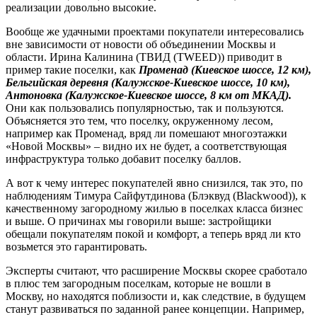
реализации довольно высокие.
Вообще же удачными проектами покупатели интересовались
вне зависимости от новости об объединении Москвы и
области. Ирина Калинина (ТВИД (TWEED)) приводит в
пример такие поселки, как
Променад (Киевское шоссе, 12 км),
Бельгийская деревня (Калужское-Киевское шоссе, 10 км),
Антоновка (Калужское-Киевское шоссе, 8 км от МКАД).
Они как пользовались популярностью, так и пользуются.
Объясняется это тем, что поселку, окруженному лесом,
например как Променад, вряд ли помешают многоэтажки
«Новой Москвы» – видно их не будет, а соответствующая
инфраструктура только добавит поселку баллов.
А вот к чему интерес покупателей явно снизился, так это, по
наблюдениям Тимура Сайфутдинова (Блэквуд (Blackwood)), к
качественному загородному жилью в поселках класса бизнес
и выше. О причинах мы говорили выше: застройщики
обещали покупателям покой и комфорт, а теперь вряд ли кто
возьмется это гарантировать.
Эксперты считают, что расширение Москвы скорее сработало
в плюс тем загородным поселкам, которые не вошли в
Москву, но находятся поблизости и, как следствие, в будущем
станут развиваться по заданной ранее концепции. Например,