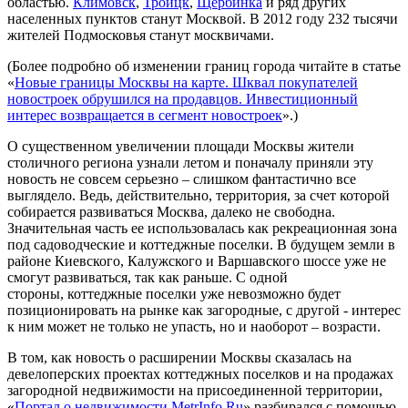
областью.
Климовск
,
Троицк
,
Щербинка
и ряд других
населенных пунктов станут Москвой. В 2012 году 232 тысячи
жителей Подмосковья станут москвичами.
(Более подробно об изменении границ города читайте в статье
«
Новые границы Москвы на карте. Шквал покупателей
новостроек обрушился на продавцов. Инвестиционный
интерес возвращается в сегмент новостроек
».)
О существенном увеличении площади Москвы жители
столичного региона узнали летом и поначалу приняли эту
новость не совсем серьезно – слишком фантастично все
выглядело. Ведь, действительно, территория, за счет которой
собирается развиваться Москва, далеко не свободна.
Значительная часть ее использовалась как рекреационная зона
под садоводческие и коттеджные поселки. В будущем земли в
районе Киевского, Калужского и Варшавского шоссе уже не
смогут развиваться, так как раньше. С одной
стороны, коттеджные поселки уже невозможно будет
позиционировать на рынке как загородные, с другой - интерес
к ним может не только не упасть, но и наоборот – возрасти.
В том, как новость о расширении Москвы сказалась на
девелоперских проектах коттеджных поселков и на продажах
загородной недвижимости на присоединенной территории,
«
Портал о недвижимости MetrInfo.Ru
» разбирался с помощью