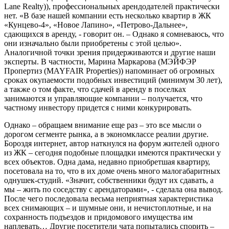
Lane Realty)), профессиональных арендодателей практически
нет. «В базе нашей компании есть несколько квартир в ЖК
«Кунцево-4», «Новое Лапино», «Петрово-Дальнее»,
сдающихся в аренду, - говорит он. – Однако я сомневаюсь, что
они изначально были приобретены с этой целью».
Аналогичной точки зрения придерживаются и другие наши
эксперты. В частности, Марина Маркарова (МЭЙФЭР
Пропертиз (MAYFAIR Properties)) напоминает об огромных
сроках окупаемости подобных инвестиций (минимум 30 лет),
а также о том факте, что сдачей в аренду в поселках
занимаются и управляющие компании – получается, что
частному инвестору придется с ними конкурировать.
Однако – обращаем внимание еще раз – это все мысли о
дорогом сегменте рынка, а в экономклассе реалии другие.
Бороздя интернет, автор наткнулся на форум жителей одного
из ЖК – сегодня подобные площадки имеются практически у
всех объектов. Одна дама, недавно приобретшая квартиру,
посетовала на то, что в их доме очень много малогабаритных
однушек-студий. «Значит, собственники будут их сдавать, а
мы – жить по соседству с арендаторами», - сделала она вывод.
После чего последовала весьма неприятная характеристика
всех снимающих – и шумные они, и нечистоплотные, и на
сохранность подъездов и придомового имущества им
наплевать… Другие посетители чата попытались спорить –