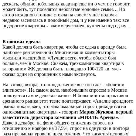
дескать, обилие небольших квартир еще ни о чем не говорит,
может быть, тут поселятся небогатые молодые семьи… Но
автор исходного топика стояла на своем: у нее подруга
недавно заселилась в подобный дом, и у нее именно так: все
недорогие квартиры - «коммерческие», куплены под сдачу…
В поисках идеала
Какой должна быть квартира, чтобы ее сдача в аренду была
наиболее рентабельной? Многие наши комментаторы
мыслили масштабно. «Лучше всего, чтобы объект был
больше, чем в Москве. Скажем, трехкомнатная квартира в
загородном ЖК должна быть площадью 100-120 кв. м», -
сказал один из опрошенных нами экспертов.
На взгляд автора, это продолжение все того же – «болезни
элитности». На самом деле, наибольшим спросом в Москве
пользуется самое дешевое жилье. И большинство практиков
арендного рынка этот тезис подтверждает. «Анализ арендного
рынка показывает, что максимальный спрос приходится на
однокомнатные квартиры, - говорит
Мария Жукова, первый
заместитель директора компании «МИЭЛЬ-Аренда»
. –
Даже в декабре, на фоне общего снижения спроса по
отношению к ноябрю на 37,5%, спрос на однушки в полтора
раза превышал уровень предложения. Что касается ценовых