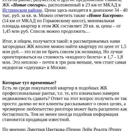
ЖК
«Новые снегири»
, расположенный в 23 км от МКАД в
Истринском районе
. Цены здесь находятся в диапазоне 34 - 40
тыс. руб. за кв. м. Можно отметить также
«Новое Бисерово»
(14 км от МКАД по Горьковскому шоссе), минимальная
площадь квартир в этом ЖК составляет 29 кв. м, цены – от
1,45 млн руб. Список можно продолжить…
Итог, в общем, получается такой: в рассматриваемых нами
загородных ЖК вполне можно найти квартиру по цене от 1,5
млн руб. – это если не брать совсем уж неликвид. Но лучше
ориентироваться на стоимость «входного билета» в 1,7 - 1,8
млн. Это неплохо – почти в три раза меньше, чем стоит самая
недорогая «однушка» в Москве.
Которые тут временные?
Есть ли среди покупателей квартир в подобных ЖК
профессиональные рантье, т.е. те, кто изначально намерен
недвижимость сдавать? Ответ на этот вопрос получить не так
просто: далеко не все клиенты рассказывают о своих целях, а
чрезмерное любопытство риелтора может быть расценено как
бестактность. Тем не менее иногда подобная информация
становится продавцам известной.
По мнению Дмитрия Цветкова (Пенни Лейн Реалти (Penny