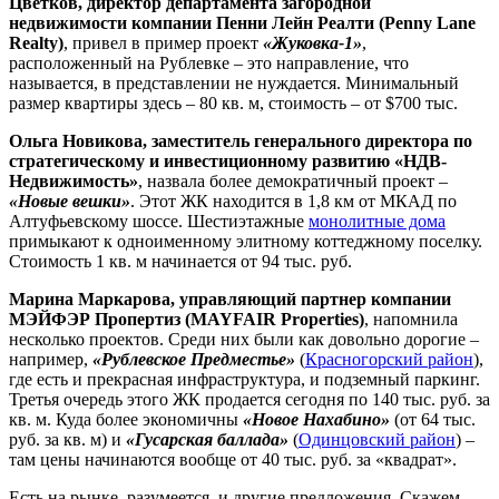
Цветков, директор департамента загородной
недвижимости компании Пенни Лейн Реалти (Penny Lane
Realty)
, привел в пример проект
«Жуковка-1»
,
расположенный на Рублевке – это направление, что
называется, в представлении не нуждается. Минимальный
размер квартиры здесь – 80 кв. м, стоимость – от $700 тыс.
Ольга Новикова, заместитель генерального директора по
стратегическому и инвестиционному развитию «НДВ-
Недвижимость»
, назвала более демократичный проект –
«Новые вешки»
. Этот ЖК находится в 1,8 км от МКАД по
Алтуфьевскому шоссе. Шестиэтажные
монолитные дома
примыкают к одноименному элитному коттеджному поселку.
Стоимость 1 кв. м начинается от 94 тыс. руб.
Марина Маркарова, управляющий партнер компании
МЭЙФЭР Пропертиз (MAYFAIR Properties)
, напомнила
несколько проектов. Среди них были как довольно дорогие –
например,
«Рублевское Предместье»
(
Красногорский район
),
где есть и прекрасная инфраструктура, и подземный паркинг.
Третья очередь этого ЖК продается сегодня по 140 тыс. руб. за
кв. м. Куда более экономичны
«Новое Нахабино»
(от 64 тыс.
руб. за кв. м) и
«Гусарская баллада»
(
Одинцовский район
) –
там цены начинаются вообще от 40 тыс. руб. за «квадрат».
Есть на рынке, разумеется, и другие предложения. Скажем,