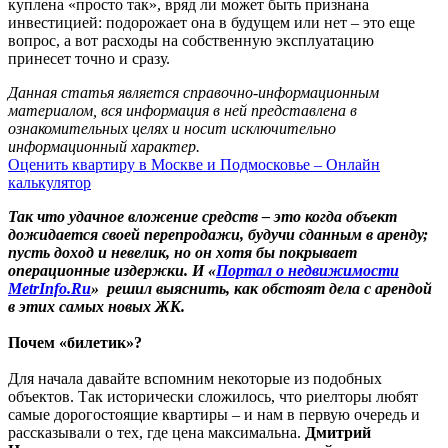
куплена «просто так», вряд ли может быть признана
инвестицией: подорожает она в будущем или нет – это еще
вопрос, а вот расходы на собственную эксплуатацию
принесет точно и сразу.
Данная статья является справочно-информационным
материалом, вся информация в ней представлена в
ознакомительных целях и носит исключительно
информационный характер.
Оценить квартиру в Москве и Подмосковье – Онлайн
калькулятор
Так что удачное вложение средств – это когда объект
дожидается своей перепродажи, будучи сданным в аренду;
пусть доход и невелик, но он хотя бы покрывает
операционные издержки. И «
Портал о недвижимости
MetrInfo.Ru
»
решил выяснить, как обстоят дела с арендой
в этих самых новых ЖК.
Почем «билетик»?
Для начала давайте вспомним некоторые из подобных
объектов. Так исторически сложилось, что риелторы любят
самые дорогостоящие квартиры – и нам в первую очередь и
рассказывали о тех, где цена максимальна.
Дмитрий