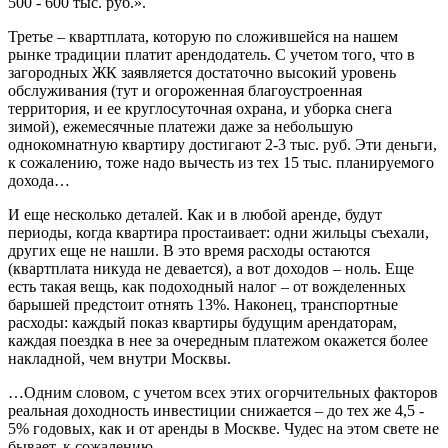
500 - 600 тыс. руб.».
Третье – квартплата, которую по сложившейся на нашем
рынке традиции платит арендодатель. С учетом того, что в
загородных ЖК заявляется достаточно высокий уровень
обслуживания (тут и огороженная благоустроенная
территория, и ее круглосуточная охрана, и уборка снега
зимой), ежемесячные платежи даже за небольшую
однокомнатную квартиру достигают 2-3 тыс. руб. Эти деньги,
к сожалению, тоже надо вычесть из тех 15 тыс. планируемого
дохода…
И еще несколько деталей. Как и в любой аренде, будут
периоды, когда квартира простаивает: одни жильцы съехали,
других еще не нашли. В это время расходы остаются
(квартплата никуда не девается), а вот доходов – ноль. Еще
есть такая вещь, как подоходный налог – от вожделенных
барышей предстоит отнять 13%. Наконец, транспортные
расходы: каждый показ квартиры будущим арендаторам,
каждая поездка в нее за очередным платежом окажется более
накладной, чем внутри Москвы.
…Одним словом, с учетом всех этих огорчительных факторов
реальная доходность инвестиции снижается – до тех же 4,5 -
5% годовых, как и от аренды в Москве. Чудес на этом свете не
бывает, к сожалению.