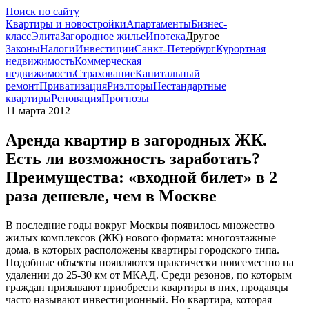
Поиск по сайту
Квартиры и новостройки
Апартаменты
Бизнес-
класс
Элита
Загородное жилье
Ипотека
Другое
Законы
Налоги
Инвестиции
Санкт-Петербург
Курортная
недвижимость
Коммерческая
недвижимость
Страхование
Капитальный
ремонт
Приватизация
Риэлторы
Нестандартные
квартиры
Реновация
Прогнозы
11 марта 2012
Аренда квартир в загородных ЖК.
Есть ли возможность заработать?
Преимущества: «входной билет» в 2
раза дешевле, чем в Москве
В последние годы вокруг Москвы появилось множество
жилых комплексов (ЖК) нового формата: многоэтажные
дома, в которых расположены квартиры городского типа.
Подобные объекты появляются практически повсеместно на
удалении до 25-30 км от МКАД. Среди резонов, по которым
граждан призывают приобрести квартиры в них, продавцы
часто называют инвестиционный. Но квартира, которая