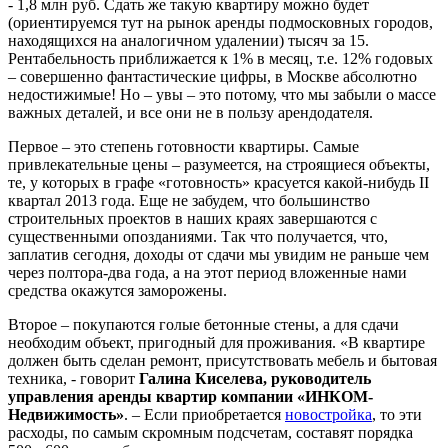
- 1,8 млн руб. Сдать же такую квартиру можно будет
(ориентируемся тут на рынок аренды подмосковных городов,
находящихся на аналогичном удалении) тысяч за 15.
Рентабельность приближается к 1% в месяц, т.е. 12% годовых
– совершенно фантастические цифры, в Москве абсолютно
недостижимые! Но – увы – это потому, что мы забыли о массе
важных деталей, и все они не в пользу арендодателя.
Первое – это степень готовности квартиры. Самые
привлекательные цены – разумеется, на строящиеся объекты,
те, у которых в графе «готовность» красуется какой-нибудь II
квартал 2013 года. Еще не забудем, что большинство
строительных проектов в наших краях завершаются с
существенными опозданиями. Так что получается, что,
заплатив сегодня, доходы от сдачи мы увидим не раньше чем
через полтора-два года, а на этот период вложенные нами
средства окажутся заморожены.
Второе – покупаются голые бетонные стены, а для сдачи
необходим объект, пригодный для проживания. «В квартире
должен быть сделан ремонт, присутствовать мебель и бытовая
техника, - говорит
Галина Киселева, руководитель
управления аренды квартир компании «ИНКОМ-
Недвижимость»
. – Если приобретается
новостройка
, то эти
расходы, по самым скромным подсчетам, составят порядка