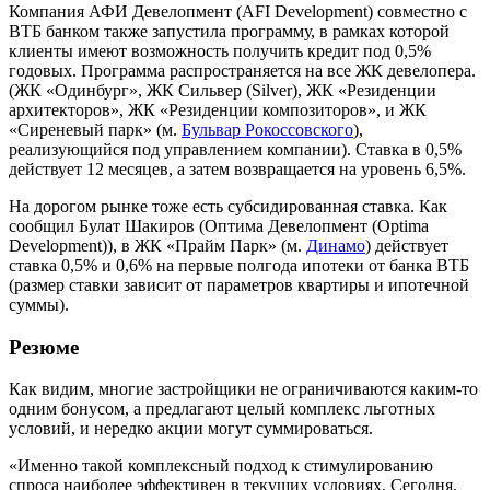
Компания АФИ Девелопмент (AFI Development) совместно с
ВТБ банком также запустила программу, в рамках которой
клиенты имеют возможность получить кредит под 0,5%
годовых. Программа распространяется на все ЖК девелопера.
(ЖК «Одинбург», ЖК Сильвер (Silver), ЖК «Резиденции
архитекторов», ЖК «Резиденции композиторов», и ЖК
«Сиреневый парк» (м.
Бульвар Рокоссовского
),
реализующийся под управлением компании). Ставка в 0,5%
действует 12 месяцев, а затем возвращается на уровень 6,5%.
На дорогом рынке тоже есть субсидированная ставка. Как
сообщил Булат Шакиров (Оптима Девелопмент (Optima
Development)), в ЖК «Прайм Парк» (м.
Динамо
) действует
ставка 0,5% и 0,6% на первые полгода ипотеки от банка ВТБ
(размер ставки зависит от параметров квартиры и ипотечной
суммы).
Резюме
Как видим, многие застройщики не ограничиваются каким-то
одним бонусом, а предлагают целый комплекс льготных
условий, и нередко акции могут суммироваться.
«Именно такой комплексный подход к стимулированию
спроса наиболее эффективен в текущих условиях. Сегодня,