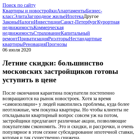
Поиск по сайту
Квартиры и новостройки
Апартаменты
Бизнес-
класс
Элита
Загородное жилье
Ипотека
Другое
Законы
Налоги
Инвестиции
Санкт-Петербург
Курортная
недвижимость
Коммерческая
недвижимость
Страхование
Капитальный
ремонт
Приватизация
Риэлторы
Нестандартные
квартиры
Реновация
Прогнозы
06 июля 2020
Летние скидки: большинство
московских застройщиков готовы
уступить в цене
После окончания карантина покупатели постепенно
возвращаются на рынок новостроек. Хотя за время
«самоизоляции» у людей накопились проблемы, куда более
неотложные, чем покупка квартиры. Но чтобы клиенты не
откладывали квартирный вопрос совсем уж на потом,
застройщики предлагают различные акции, позволяющие
покупателям сэкономить. Это и скидки, и рассрочки, и очень
популярное в этом сезоне субсидирование ипотечной ставки,
которая и так существенно снижена.