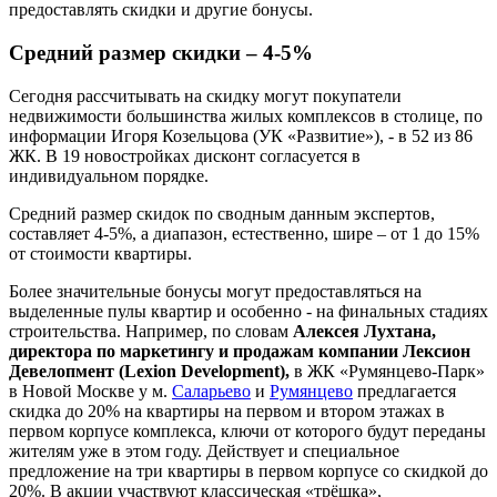
предоставлять скидки и другие бонусы.
Средний размер скидки – 4-5%
Сегодня рассчитывать на скидку могут покупатели
недвижимости большинства жилых комплексов в столице, по
информации Игоря Козельцова (УК «Развитие»), - в 52 из 86
ЖК. В 19 новостройках дисконт согласуется в
индивидуальном порядке.
Средний размер скидок по сводным данным экспертов,
составляет 4-5%, а диапазон, естественно, шире – от 1 до 15%
от стоимости квартиры.
Более значительные бонусы могут предоставляться на
выделенные пулы квартир и особенно - на финальных стадиях
строительства. Например, по словам
Алексея Лухтана,
директора по маркетингу и продажам компании Лексион
Девелопмент (Lexion Development),
в ЖК «Румянцево-Парк»
в Новой Москве у м.
Саларьево
и
Румянцево
предлагается
скидка до 20% на квартиры на первом и втором этажах в
первом корпусе комплекса, ключи от которого будут переданы
жителям уже в этом году. Действует и специальное
предложение на три квартиры в первом корпусе со скидкой до
20%. В акции участвуют классическая «трёшка»,