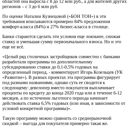
областей она выросла с 8 до 12 млн руб., а для жителей других
регионов – с 3 до 6 млн руб.
По оценке Наталии Кузнецовой («БОН ТОН») в эти
требования вписываются примерно 84% предложения
комфорт-класса (84%) и 27% бизнес-класса в столице.
Банки стараются сделать эти условия еще лояльнее, снижая
ставку и уменьшая сумму первоначального взноса. Но и это
еще не всё.
«Целый ряд столичных застройщиков совместно с банками
разработали программы по дополнительному
субсидированию ставки до 0,1-0,5% годовых на
определенный период, - комментирует Игорь Козельцев (УК
«Развитие»). В разных проектах эта программа фигурирует
под разными названиями, однако суть ее сводится к
следующему: девелопер вместо покупателя выплачивает
проценты по кредиту до конца 2020 года или в течение 6-12
месяцев, а по истечении льготного периода начинает
действовать ставка 6,5% годовых (или иная, в зависимости от
условий конкретной программы)».
Такую программу можно сравнить со среднерыночной
скидкой – выгода для покупателя примерно такая же.