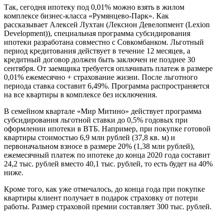
Так, сегодня ипотеку под 0,01% можно взять в жилом
комплексе бизнес-класса «Румянцево-Парк». Как
рассказывает Алексей Лухтан (Лексион Девелопмент (Lexion
Development)), специальная программа субсидирования
ипотеки разработана совместно с Совкомбанком. Льготный
период кредитования действует в течение 12 месяцев, а
кредитный договор должен быть заключен не позднее 30
сентября. От заемщика требуется оплачивать платеж в размере
0,01% ежемесячно + страхование жизни. После льготного
периода ставка составит 6,49%. Программа распространяется
на все квартиры в комплексе без исключения.
В семейном квартале «Мир Митино» действует программа
субсидирования льготной ставки до 0,5% годовых при
оформлении ипотеки в ВТБ. Например, при покупке готовой
квартиры стоимостью 6,9 млн рублей (37,8 кв. м) и
первоначальном взносе в размере 20% (1,38 млн рублей),
ежемесячный платеж по ипотеке до конца 2020 года составит
24,2 тыс. рублей вместо 40,1 тыс. рублей, то есть будет на 40%
ниже.
Кроме того, как уже отмечалось, до конца года при покупке
квартиры клиент получает в подарок страховку от потери
работы. Размер страховой премии составляет 300 тыс. рублей.