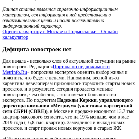
Данная статья является справочно-информационным
материалом, вся информация в ней представлена в
ознакомительных целях и носит исключительно
информационный характер.
Оценить квартиру в Москве и Подмосковье – Онлайн
калькулятор
Дефицита новостроек нет
Для начала - несколько слов об актуальной ситуации на рынке
новостроек. Редакция «
Портала по недвижимости
MetrInfo.Ru
» попросила экспертов оценить выбор жилья и
пояснить, что будет с ценами. Напомним, весной из-за
карантина девелоперам приходилось тормозить старты новых
проектов, и в результате, сегодня продается меньше
новостроек, чем обычно, - это отмечает большинство
экспертов. По подсчетам
Надежды Коркки, управляющего
директора компании «Метриум» (участника партнерской
сети СБРИ (CBRE))
, в Москве в продаже находится 13,7 тыс.
квартир массового сегмента, что на 19% меньше, чем в мае
2019 года (16,8 тыс. квартир). Замедлился и выход новых
проектов, и старт продаж новых корпусов в старых ЖК.
«Объем предложения действительно заметно сузился,