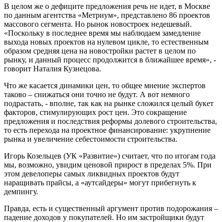
В целом же о дефиците предложения речь не идет, в Москве
по данным агентства «Метриум», представлено 86 проектов
массового сегмента. Но рынок новостроек недешевый.
«Поскольку в последнее время мы наблюдаем замедление
выхода новых проектов на нулевом цикле, то естественным
образом средняя цена на новостройки растет в целом по
рынку, и данный процесс продолжится в ближайшее время», -
говорит Наталия Кузнецова.
Что же касается динамики цен, то общее мнение экспертов
таково – снижаться они точно не будут. А вот немного
подрастать, - вполне, так как на рынке сложился целый букет
факторов, стимулирующих рост цен. Это сокращение
предложения и последствия реформы долевого строительства,
то есть перехода на проектное финансирование: укрупнение
рынка и увеличение себестоимости строительства.
Игорь Козельцев (УК «Развитие») считает, что по итогам года
мы, возможно, увидим ценовой прирост в пределах 5%. При
этом девелоперы самых ликвидных проектов будут
наращивать прайсы, а «аутсайдеры» могут прибегнуть к
демпингу.
Правда, есть и существенный аргумент против подорожания –
падение доходов у покупателей. Но им застройщики будут