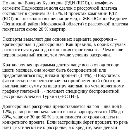
По оценке Валерия Кузнецова (РДИ (RDI)), в комфорт-
сегменте Подмосковья доля сделок с рассрочкой платежа
составляет в среднем 10-15 %. В проектах компании РДИ
(RDI) она несколько выше: например, в ЖК «Южное Видное»
(Ленинский район Московской области) с рассрочкой платежа
покупается около 20 % квартир.
Эксперты выделяют два основных варианта рассрочки –
краткосрочная и долгосрочная. Как правило, в обоих случаях
расплатиться нужно до окончания строительства. Чем выше
первоначальный взнос, тем лучше условия рассрочки.
Краткосрочная программа длится чаще всего от одного до
шести месяцев, она может быть беспроцентной или
предоставляться под низкий процент (3-4%). «Покупатель
фактически не переплачивает за приобретенный объект, он
выплачивает сумму за квартиру частями по установленному
графику платежей», - поясняет специфику беспроцентной
рассрочки Алексей Туркин («РСТИ»).
Долгосрочная рассрочка предоставляется на год – два под 8-
12%, размер первоначального взноса варьируется от 10% до
80%, чаще от 30 до 60 % в зависимости от срока оплаты и
конкретного проекта. Если застройщик берет процент, то речь
идет фактически не о рассрочке, а о кредите, ведь деньги