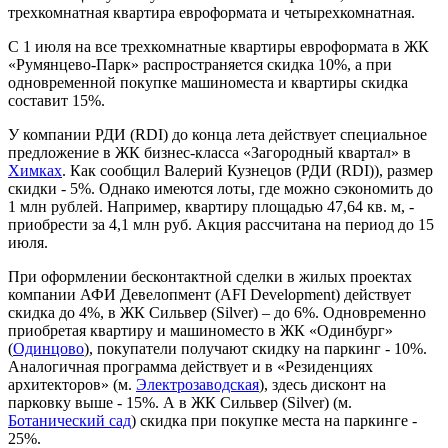
трехкомнатная квартира евроформата и четырехкомнатная.
С 1 июля на все трехкомнатные квартиры евроформата в ЖК
«Румянцево-Парк» распространяется скидка 10%, а при
одновременной покупке машиноместа и квартиры скидка
составит 15%.
У компании РДИ (RDI) до конца лета действует специальное
предложение в ЖК бизнес-класса «Загородный квартал» в
Химках
. Как сообщил Валерий Кузнецов (РДИ (RDI)), размер
скидки - 5%. Однако имеются лоты, где можно сэкономить до
1 млн рублей. Например, квартиру площадью 47,64 кв. м, -
приобрести за 4,1 млн руб. Акция рассчитана на период до 15
июля.
При оформлении бесконтактной сделки в жилых проектах
компании АФИ Девелопмент (AFI Development) действует
скидка до 4%, в ЖК Сильвер (Silver) – до 6%. Одновременно
приобретая квартиру и машиноместо в ЖК «Одинбург»
(
Одинцово
), покупатели получают скидку на паркинг - 10%.
Аналогичная программа действует и в «Резиденциях
архитекторов» (м.
Электрозаводская
), здесь дисконт на
парковку выше - 15%. А в ЖК Сильвер (Silver) (м.
Ботанический сад
) скидка при покупке места на паркинге -
25%.