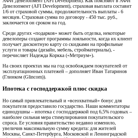
АФИ Девелопмент (AFI Development). Как поясняют в АФИ
Девелопмент (AFI Development), страховая выплата составит
1/6 от страховой суммы, продолжительность выплаты - 6
месяцев. Страховая сумма по договору - 450 тыс. руб.,
заключается он сроком на год.
Среди других «подарков» может быть отделка, некоторые
девелоперы создают программы лояльности, когда их клиент
получает дисконтную карту со скидками на профильные
услуги и товары (дизайн, мебель, стройматериалы), -
перечисляет Надежда Коркка («Метриум»).
На своих проектах мы на год освобождаем покупателей от
эксплуатационных платежей – дополняет Иван Татаринов
(Глинком (Glincom)).
Ипотека с господдержкой плюс скидка
Но самый привлекательный и «всеохватный» бонус для
покупателя предоставило государство. Наши комментаторы
единодушны – ипотека с господдержкой под 6,5% годовых –
наиболее сильная мера стимулирования покупательского
спроса. Ее условия правительство недавно изменило,
увеличив максимальную сумму кредита: для жителей
Москвы, Санкт-Петербурга, Московской и Ленинградской