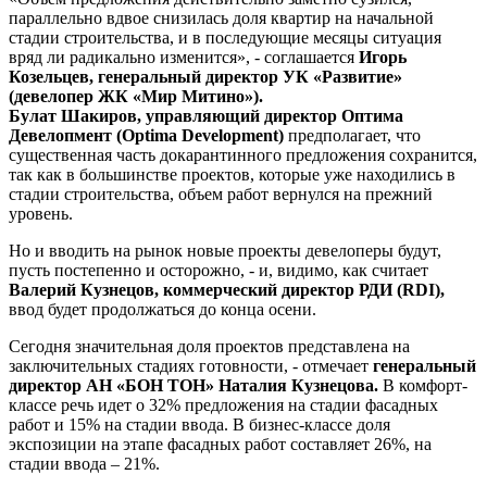
параллельно вдвое снизилась доля квартир на начальной
стадии строительства, и в последующие месяцы ситуация
вряд ли радикально изменится», - соглашается
Игорь
Козельцев, генеральный директор УК «Развитие»
(девелопер ЖК «Мир Митино»).
Булат Шакиров, управляющий директор Оптима
Девелопмент (Optima Development)
предполагает, что
существенная часть докарантинного предложения сохранится,
так как в большинстве проектов, которые уже находились в
стадии строительства, объем работ вернулся на прежний
уровень.
Но и вводить на рынок новые проекты девелоперы будут,
пусть постепенно и осторожно, - и, видимо, как считает
Валерий Кузнецов, коммерческий директор РДИ (RDI),
ввод будет продолжаться до конца осени.
Сегодня значительная доля проектов представлена на
заключительных стадиях готовности, - отмечает
генеральный
директор АН «БОН ТОН» Наталия Кузнецова.
В комфорт-
классе речь идет о 32% предложения на стадии фасадных
работ и 15% на стадии ввода. В бизнес-классе доля
экспозиции на этапе фасадных работ составляет 26%, на
стадии ввода – 21%.