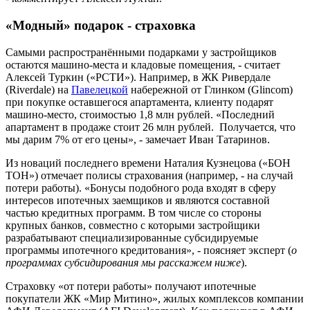
«Модный» подарок - страховка
Самыми распространёнными подарками у застройщиков
остаются машино-места и кладовые помещения, - считает
Алексей Туркин («РСТИ»). Например, в ЖК Ривердале
(Riverdale) на
Павелецкой
набережной от Глинком (Glincom)
при покупке оставшегося апартамента, клиенту подарят
машино-место, стоимостью 1,8 млн рублей. «Последний
апартамент в продаже стоит 26 млн рублей. Получается, что
мы дарим 7% от его цены», - замечает Иван Татаринов.
Из новаций последнего времени Наталия Кузнецова («БОН
ТОН») отмечает полисы страхования (например, - на случай
потери работы). «Бонусы подобного рода входят в сферу
интересов ипотечных заемщиков и являются составной
частью кредитных программ. В том числе со стороны
крупных банков, совместно с которыми застройщики
разрабатывают специализированные субсидируемые
программы ипотечного кредитования», - поясняет эксперт (
о
программах субсидирования мы расскажем ниже
).
Страховку «от потери работы» получают ипотечные
покупатели ЖК «Мир Митино», жилых комплексов компании