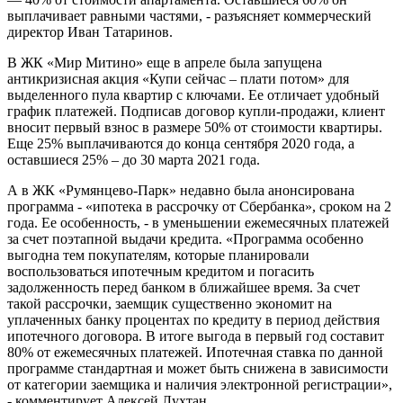
выплачивает равными частями, - разъясняет коммерческий
директор Иван Татаринов.
В ЖК «Мир Митино» еще в апреле была запущена
антикризисная акция «Купи сейчас – плати потом» для
выделенного пула квартир с ключами. Ее отличает удобный
график платежей. Подписав договор купли-продажи, клиент
вносит первый взнос в размере 50% от стоимости квартиры.
Еще 25% выплачиваются до конца сентября 2020 года, а
оставшиеся 25% – до 30 марта 2021 года.
А в ЖК «Румянцево-Парк» недавно была анонсирована
программа - «ипотека в рассрочку от Сбербанка», сроком на 2
года. Ее особенность, - в уменьшении ежемесячных платежей
за счет поэтапной выдачи кредита. «Программа особенно
выгодна тем покупателям, которые планировали
воспользоваться ипотечным кредитом и погасить
задолженность перед банком в ближайшее время. За счет
такой рассрочки, заемщик существенно экономит на
уплаченных банку процентах по кредиту в период действия
ипотечного договора. В итоге выгода в первый год составит
80% от ежемесячных платежей. Ипотечная ставка по данной
программе стандартная и может быть снижена в зависимости
от категории заемщика и наличия электронной регистрации»,
- комментирует Алексей Лухтан.