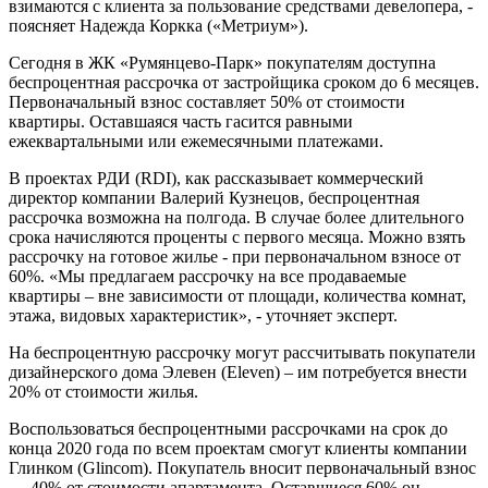
взимаются с клиента за пользование средствами девелопера, -
поясняет Надежда Коркка («Метриум»).
Сегодня в ЖК «Румянцево-Парк» покупателям доступна
беспроцентная рассрочка от застройщика сроком до 6 месяцев.
Первоначальный взнос составляет 50% от стоимости
квартиры. Оставшаяся часть гасится равными
ежеквартальными или ежемесячными платежами.
В проектах РДИ (RDI), как рассказывает коммерческий
директор компании Валерий Кузнецов, беспроцентная
рассрочка возможна на полгода. В случае более длительного
срока начисляются проценты с первого месяца. Можно взять
рассрочку на готовое жилье - при первоначальном взносе от
60%. «Мы предлагаем рассрочку на все продаваемые
квартиры – вне зависимости от площади, количества комнат,
этажа, видовых характеристик», - уточняет эксперт.
На беспроцентную рассрочку могут рассчитывать покупатели
дизайнерского дома Элевен (Eleven) – им потребуется внести
20% от стоимости жилья.
Воспользоваться беспроцентными рассрочками на срок до
конца 2020 года по всем проектам смогут клиенты компании
Глинком (Glincom). Покупатель вносит первоначальный взнос
— 40% от стоимости апартамента. Оставшиеся 60% он