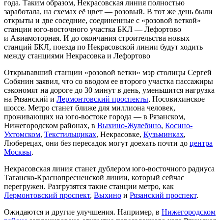
года. Таким образом, Некрасовская линия полностью
заработала, на схемах её цвет — розовый. В тот же день были
открыты и две соседние, соединенные с «розовой веткой»
станции юго-восточного участка БКЛ — Лефортово
и Авиамоторная. И до окончания строительства новых
станций БКЛ, поезда по Некрасовской линии будут ходить
между станциями Некрасовка и Лефортово
Открывавший станции «розовой ветки» мэр столицы Сергей
Собянин заявил, что со вводом ее второго участка пассажиры
сэкономят на дороге до 30 минут в день, уменьшится нагрузка
на Рязанский и
Лермонтовский проспекты
, Носовихинское
шоссе. Метро станет ближе для миллиона человек,
проживающих на юго-востоке города — в Рязанском,
Нижегородском районах, в
Выхино-Жулебино
,
Косино-
Ухтомском
,
Текстильщиках
, Некрасовке,
Кузьминках
,
Люберецах, они без пересадок могут доехать почти до
центра
Москвы
.
Некрасовская линия станет дублером юго-восточного радиуса
Таганско-Краснопресненской линии, который сейчас
перегружен. Разгрузятся такие станции метро, как
Лермонтовский проспект
,
Выхино
и
Рязанский проспект
.
Ожидаются и другие улучшения. Например, в
Нижегородском