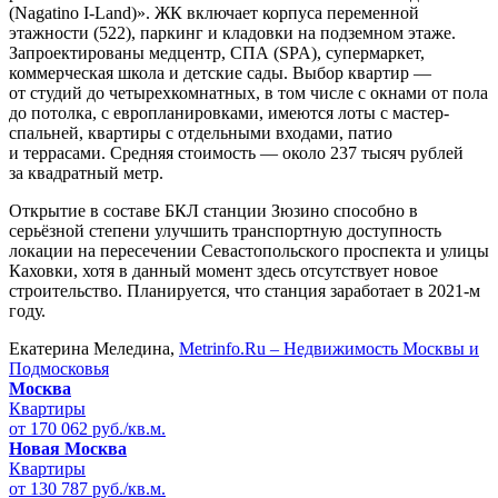
(Nagatino I-Land)». ЖК включает корпуса переменной
этажности (522), паркинг и кладовки на подземном этаже.
Запроектированы медцентр, СПА (SPA), супермаркет,
коммерческая школа и детские сады. Выбор квартир —
от студий до четырехкомнатных, в том числе с окнами от пола
до потолка, с европланировками, имеются лоты с мастер-
спальней, квартиры с отдельными входами, патио
и террасами. Средняя стоимость — около 237 тысяч рублей
за квадратный метр.
Открытие в составе БКЛ станции Зюзино способно в
серьёзной степени улучшить транспортную доступность
локации на пересечении Севастопольского проспекта и улицы
Каховки, хотя в данный момент здесь отсутствует новое
строительство. Планируется, что станция заработает в 2021-м
году.
Екатерина Меледина,
Metrinfo.Ru – Недвижимость Москвы и
Подмосковья
Москва
Квартиры
от 170 062 руб./кв.м.
Новая Москва
Квартиры
от 130 787 руб./кв.м.