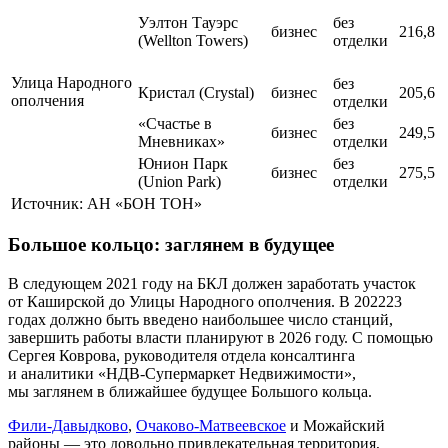
Уэлтон Тауэрс
без
бизнес
216,8
(Wellton Towers)
отделки
Улица Народного
без
Кристал (Crystal)
бизнес
205,6
ополчения
отделки
«Счастье в
без
бизнес
249,5
Мневниках»
отделки
Юнион Парк
без
бизнес
275,5
(Union Park)
отделки
Источник: АН «БОН ТОН»
Большое кольцо: заглянем в будущее
В следующем 2021 году на БКЛ должен заработать участок
от Каширской до Улицы Народного ополчения. В 202223
годах должно быть введено наибольшее число станций,
завершить работы власти планируют в 2026 году. С помощью
Сергея Коврова, руководителя отдела консалтинга
и аналитики «НДВ-Супермаркет Недвижимости»,
мы заглянем в ближайшее будущее Большого кольца.
Фили-Давыдково
,
Очаково-Матвеевское
и Можайский
районы — это довольно привлекательная территория,