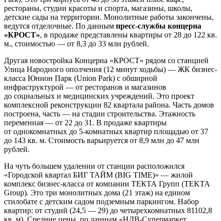
рестораны, студии красоты и спорта, магазины, школы,
детские сады на территории. Монолитные работы закончены,
ведутся отделочные. По данным
пресс-службы концерна
«КРОСТ»
, в продаже представлены квартиры от 28 до 122 кв.
м., стоимостью — от 8,3 до 33 млн рублей.
Другая новостройка Концерна «КРОСТ» рядом со станцией
Улица Народного ополчения (12 минут ходьбы) — ЖК бизнес-
класса Юнион Парк (Union Park) с обширной
инфраструктурой — от ресторанов и магазинов
до социальных и медицинских учреждений. Это проект
комплексной реконструкции 82 квартала района. Часть домов
построена, часть — на стадии строительства. Этажность
переменная — от 22 до 31. В продаже квартиры
от однокомнатных до 5-комнатных квартир площадью от 37
до 143 кв. м. Стоимость варьируется от 8,9 млн до 47 млн
рублей.
На чуть большем удалении от станции расположился
«Городской квартал БИГ ТАЙМ (BIG TIME)» — жилой
комплекс бизнес-класса от компании ТЕКТА Групп (TEKTA
Group). Это три монолитных дома (21 этаж) на едином
стилобате с детским садом подземным паркингом. Набор
квартир: от студий (24,5 — 29) до четырехкомнатных 81102,8
кв. м). Средние цены, по данным «НДВ-Супермаркет