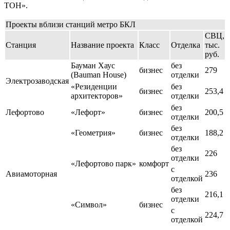
ТОН».
Проекты вблизи станций метро БКЛ
СВЦ,
Станция
Название проекта
Класс
Отделка
тыс.
руб.
Бауман Хаус
без
бизнес
279
(Bauman House)
отделки
Электрозаводская
«Резиденции
без
бизнес
253,4
архитекторов»
отделки
без
Лефортово
«Лефорт»
бизнес
200,5
отделки
без
«Геометрия»
бизнес
188,2
отделки
без
226
отделки
«Лефортово парк»
комфорт
с
Авиамоторная
236
отделкой
без
216,1
отделки
«Символ»
бизнес
с
224,7
отделкой