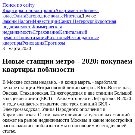
Поиск по сайту
Квартиры и новостройки
Апартаменты
Бизнес-
класс
Элита
Загородное жилье
Ипотека
Другое
Законы
Налоги
Инвестиции
Санкт-Петербург
Курортная
недвижимость
Коммерческая
недвижимость
Страхование
Капитальный
ремонт
Приватизация
Риэлторы
Нестандартные
квартиры
Реновация
Прогнозы
31 марта 2020
Новые станции метро – 2020: покупаем
квартиры поблизости
В Москве совсем недавно, - в конце марта, - заработали
четыре станции Некрасовской линии метро - Юго-Восточная,
Окская, Стахановская, Нижегородская и две станции Большой
кольцевой линии (БКЛ) – Авиамоторная и Лефортово. В 2020-
м году ожидается открытие еще трех станций БКЛ -
Электрозаводская, Улица Народного ополчения и
Карамышевская. О том, какое влияние запуск новых станций
окажет на рынок недвижимости Москвы и какие новостройки
расположились поблизости мы и поговорим в сегодняшней
статье.