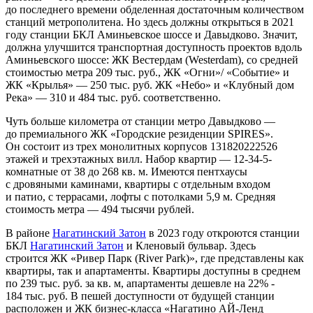
до последнего времени обделенная достаточным количеством
станций метрополитена. Но здесь должны открыться в 2021
году станции БКЛ Аминьевское шоссе и Давыдково. Значит,
должна улучшится транспортная доступность проектов вдоль
Аминьевского шоссе: ЖК Вестердам (Westerdam), со средней
стоимостью метра 209 тыс. руб., ЖК «Огни»/ «Событие» и
ЖК «Крылья» — 250 тыс. руб. ЖК «Небо» и «Клубный дом
Река» — 310 и 484 тыс. руб. соответственно.
Чуть больше километра от станции метро Давыдково —
до премиального ЖК «Городские резиденции SPIRES».
Он состоит из трех монолитных корпусов 131820222526
этажей и трехэтажных вилл. Набор квартир — 12-34-5-
комнатные от 38 до 268 кв. м. Имеются пентхаусы
с дровяными каминами, квартиры с отдельным входом
и патио, с террасами, лофты с потолками 5,9 м. Средняя
стоимость метра — 494 тысячи рублей.
В районе
Нагатинский Затон
в 2023 году откроются станции
БКЛ
Нагатинский Затон
и Кленовый бульвар. Здесь
строится ЖК «Ривер Парк (River Park)», где представлены как
квартиры, так и апартаменты. Квартиры доступны в среднем
по 239 тыс. руб. за кв. м, апартаменты дешевле на 22% -
184 тыс. руб. В пешей доступности от будущей станции
расположен и ЖК бизнес-класса «Нагатино АЙ-Ленд