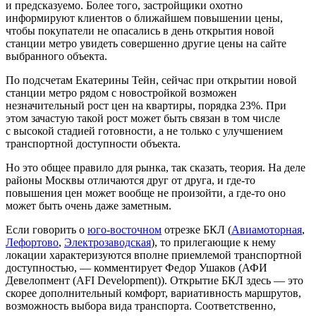
и предсказуемо. Более того, застройщики охотно
информируют клиентов о ближайшем повышении цены,
чтобы покупатели не опасались в день открытия новой
станции метро увидеть совершенно другие цены на сайте
выбранного объекта.
По подсчетам Екатерины Тейн, сейчас при открытии новой
станции метро рядом с новостройкой возможен
незначительный рост цен на квартиры, порядка 23%. При
этом зачастую такой рост может быть связан в том числе
с высокой стадией готовности, а не только с улучшением
транспортной доступности объекта.
Но это общее правило для рынка, так сказать, теория. На деле
районы Москвы отличаются друг от друга, и где-то
повышения цен может вообще не произойти, а где-то оно
может быть очень даже заметным.
Если говорить о
юго-восточном
отрезке БКЛ (
Авиамоторная
,
Лефортово
,
Электрозаводская
), то прилегающие к нему
локации характеризуются вполне приемлемой транспортной
доступностью, — комментирует Федор Ушаков (АФИ
Девелопмент (AFI Development)). Открытие БКЛ здесь — это
скорее дополнительный комфорт, вариативность маршрутов,
возможность выбора вида транспорта. Соответственно,