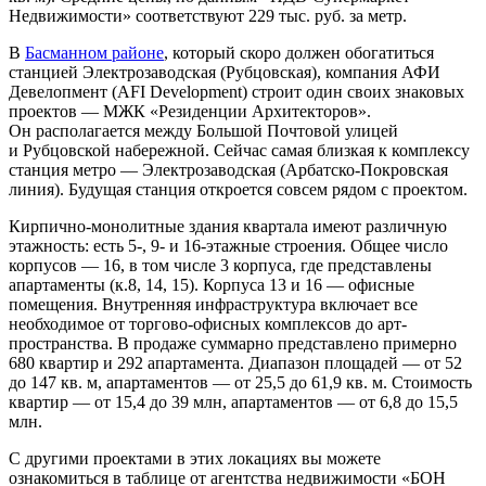
Недвижимости» соответствуют 229 тыс. руб. за метр.
В
Басманном районе
, который скоро должен обогатиться
станцией Электрозаводская (Рубцовская), компания АФИ
Девелопмент (AFI Development) строит один своих знаковых
проектов — МЖК «Резиденции Архитекторов».
Он располагается между Большой Почтовой улицей
и Рубцовской набережной. Сейчас самая близкая к комплексу
станция метро — Электрозаводская (Арбатско-Покровская
линия). Будущая станция откроется совсем рядом с проектом.
Кирпично-монолитные здания квартала имеют различную
этажность: есть 5-, 9- и 16-этажные строения. Общее число
корпусов — 16, в том числе 3 корпуса, где представлены
апартаменты (к.8, 14, 15). Корпуса 13 и 16 — офисные
помещения. Внутренняя инфраструктура включает все
необходимое от торгово-офисных комплексов до арт-
пространства. В продаже суммарно представлено примерно
680 квартир и 292 апартамента. Диапазон площадей — от 52
до 147 кв. м, апартаментов — от 25,5 до 61,9 кв. м. Стоимость
квартир — от 15,4 до 39 млн, апартаментов — от 6,8 до 15,5
млн.
С другими проектами в этих локациях вы можете
ознакомиться в таблице от агентства недвижимости «БОН