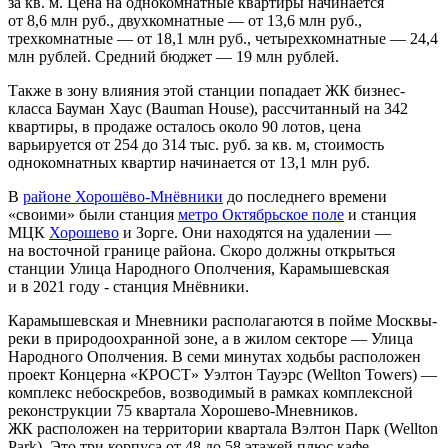
за кв. м. Цена на однокомнатные квартиры начинается
от 8,6 млн руб., двухкомнатные — от 13,6 млн руб.,
трехкомнатные — от 18,1 млн руб., четырехкомнатные — 24,4
млн рублей. Средний бюджет — 19 млн рублей.
Также в зону влияния этой станции попадает ЖК бизнес-
класса Бауман Хаус (Bauman House), рассчитанный на 342
квартиры, в продаже осталось около 90 лотов, цена
варьируется от 254 до 314 тыс. руб. за кв. м, стоимость
однокомнатных квартир начинается от 13,1 млн руб.
В
районе Хорошёво-Мнёвники
до последнего времени
«своими» были станция
метро Октябрьское поле
и станция
МЦК
Хорошево
и Зорге. Они находятся на удалении —
на восточной границе района. Скоро должны открыться
станции Улица Народного Ополчения, Карамышевская
и в 2021 году - станция Мнёвники.
Карамышевская и Мневники располагаются в пойме Москвы-
реки в природоохранной зоне, а в жилом секторе — Улица
Народного Ополчения. В семи минутах ходьбы расположен
проект Концерна «КРОСТ» Уэлтон Тауэрс (Wellton Towers) —
комплекс небоскребов, возводимый в рамках комплексной
реконструкции 75 квартала Хорошево-Мневников.
ЖК расположен на территории квартала Вэлтон Парк (Wellton
Park). Это три корпуса от 48 до 58 этажей плюс кафе,