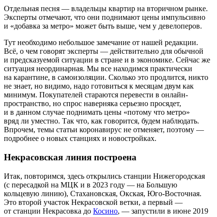
Отдельная песня — владельцы квартир на вторичном рынке.
Эксперты отмечают, что они поднимают цены импульсивно
и «добавка за метро» может быть выше, чем у девелоперов.
Тут необходимо небольшое замечание от нашей редакции.
Всё, о чем говорят эксперты — действительно для обычной
и предсказуемой ситуации в стране и в экономике. Сейчас же
ситуация неординарная. Мы все находимся практически
на карантине, в самоизоляции. Сколько это продлится, никто
не знает, но видимо, надо готовиться к месяцам двум как
минимум. Покупателей стараются перевести в онлайн-
пространство, но спрос наверняка серьезно просядет,
и в данном случае поднимать цены «потому что метро»
вряд ли уместно. Так что, как говорится, будем наблюдать.
Впрочем, темы статьи коронавирус не отменяет, поэтому —
подробнее о новых станциях и новостройках.
Некрасовская линия построена
Итак, повторимся, здесь открылись станции Нижегородская
(с пересадкой на МЦК и в 2023 году — на Большую
кольцевую линию), Стахановская, Окская, Юго-Восточная.
Это второй участок Некрасовской ветки, а первый —
от станции Некрасовка до
Косино
, — запустили в июне 2019