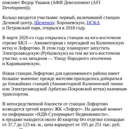
поясняет Федор Ушаков (АФИ Девелопмент (AFI
Development)).
Кольцо вводится участками: первый, включавший станции
Деловой центр,
Шелепиху
, Хорошевскую,
ЦСКА
и Петровский парк, открылся в 2018 году.
В марте 2020-го года открылись станции на юго-восточном
отрезке БКЛ — Авиамоторная с пересадкой на Калининскую
ветку и Лефортово. В этом году планируют запустить
Электрозаводскую (Рубцовскую) на том же юго-восточном
участке, а на западном — Улицу Народного ополчения
и Карамышевскую.
Новая станция Лефортово для одноименного района имеет
большое значение: прежде жителям приходилось добираться
до ближайших станций (Авиамоторной Калининской линии
или Электрозаводской Арбатско-Покровской ветки) наземным
транспортом.
В непосредственной близости от станции Лефортово
возводится третий корпус ЖК «Лефорт». На данный момент
по информации «НДВ-Супермаркет Недвижимости»,
в продаже находится около 40 квартир без отделки площадью
от 37,7 до 123 кв. м., цена варьирует от 195 до 251 тыс. руб.