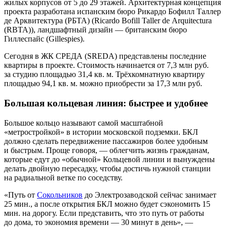
жилых корпусов от 5 до 29 этажей. Архитектурная концепция
проекта разработана испанским бюро Рикардо Бофилл Таллер
де Арквитектура (РБТА) (Ricardo Bofill Taller de Arquitectura
(RBTA)), ландшафтный дизайн — британским бюро
Гиллеспайс (Gillespies).
Сегодня в ЖК СРЕДА (SREDA) представлены последние
квартиры в проекте. Стоимость начинается от 7,3 млн руб.
за студию площадью 31,4 кв. м. Трёхкомнатную квартиру
площадью 94,1 кв. м. можно приобрести за 17,3 млн руб.
Большая кольцевая линия: быстрее и удобнее
Большое кольцо называют самой масштабной
«метростройкой» в истории московской подземки. БКЛ
должно сделать передвижение пассажиров более удобным
и быстрым. Проще говоря, — облегчить жизнь гражданам,
которые едут до «обычной» Кольцевой линии и вынуждены
делать двойную пересадку, чтобы достичь нужной станции
на радиальной ветке по соседству.
«Путь от
Сокольников
до Электрозаводской сейчас занимает
25 мин., а после открытия БКЛ можно будет сэкономить 15
мин. на дорогу. Если представить, что это путь от работы
до дома, то экономия времени — 30 минут в день», —