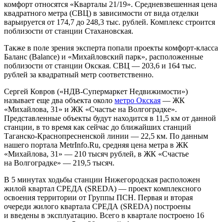
комфорт относятся «Кварталы 21/19». Средневзвешенная цена
квадратного метра (СВЦ) в зависимости от вида отделки
варьируется от 174,7 до 248,3 тыс. рублей. Комплекс строится
поблизости от станции Стахановская.
Также в поле зрения эксперта попали проекты комфорт-класса
Баланс (Balance) и «Михайловский
парк», расположенные
поблизости от станции Окская. СВЦ — 203,6 и 164 тыс.
рублей за квадратный метр соответственно.
Сергей Ковров («НДВ-Супермаркет Недвижимости»)
называет еще два объекта около
метро Окская
— ЖК
«Михайлова, 31» и ЖК «Счастье на Волгоградке».
Представленные объекты будут находится в 11,5 км от данной
станции, в то время как сейчас до ближайших станций
Таганско-Краснопресненской линии — 22,5 км. По данным
нашего портала MetrInfo.Ru, средняя цена метра в ЖК
«Михайлова, 31» — 210 тысяч рублей, в ЖК «Счастье
на Волгоградке» — 219,5 тысяч.
В 5 минутах ходьбы станции Нижегородская расположен
жилой квартал СРЕДА (SREDA) — проект комплексного
освоения территории от Группы ПСН. Первая и вторая
очереди жилого квартала СРЕДА (SREDA) построены
и введены в эксплуатацию. Всего в квартале построено 16