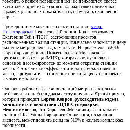
говорить о резком повышении цен не приходится, скорее
всего здесь будет наблюдаться положительная динамика
в рамках рыночных показателей и, возможно, оживление
спроса.
Примерно то же можно сказать и о станции
метро
Нижегородская
Некрасовской линии. Как рассказывает
Екатерина Тейн (ПСН), застройщики проектов,
расположенных вблизи станции, изначально заложили в цену
наличие метро в пешей доступности. Но рядом еще в 2016
году открыли стацию Нижегородская Московского
центрального кольца (МЦК), которая аккумулировала
основной пассажиропоток до момента открытия станции
метро. И это снизило эффект от открытия новой станции
метро, в результате — снижение прироста цены на проекты
в момент открытия.
Однако в районах, где своих станций метро практически
не было или они были далеко, ситуация иная. Яркий пример,
который приводит
Сергей Ковров, руководитель отдела
консалтинга и аналитики «НДВ-Супермаркет
Недвижимости»,
это Хорошево-Мневники, где открытие
станции БКЛ Улица Народного Ополчения, по мнению
эксперта, может поднять цены на 510% в жилых комплексах
поблизости.