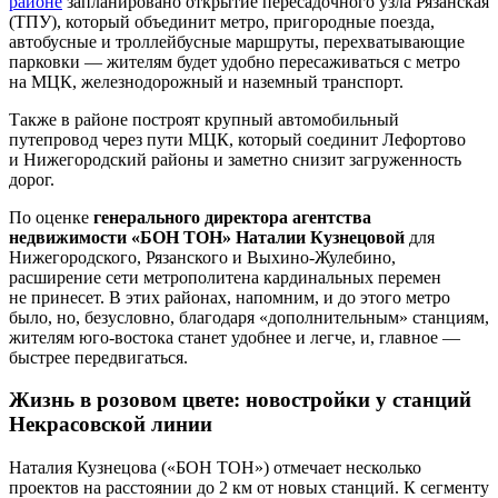
районе
запланировано открытие пересадочного узла Рязанская
(ТПУ), который объединит метро, пригородные поезда,
автобусные и троллейбусные маршруты, перехватывающие
парковки — жителям будет удобно пересаживаться с метро
на МЦК, железнодорожный и наземный транспорт.
Также в районе построят крупный автомобильный
путепровод через пути МЦК, который соединит Лефортово
и Нижегородский районы и заметно снизит загруженность
дорог.
По оценке
генерального директора агентства
недвижимости «БОН ТОН» Наталии Кузнецовой
для
Нижегородского, Рязанского и Выхино-Жулебино,
расширение сети метрополитена кардинальных перемен
не принесет. В этих районах, напомним, и до этого метро
было, но, безусловно, благодаря «дополнительным» станциям,
жителям юго-востока станет удобнее и легче, и, главное —
быстрее передвигаться.
Жизнь в розовом цвете: новостройки у станций
Некрасовской линии
Наталия Кузнецова («БОН ТОН») отмечает несколько
проектов на расстоянии до 2 км от новых станций. К сегменту