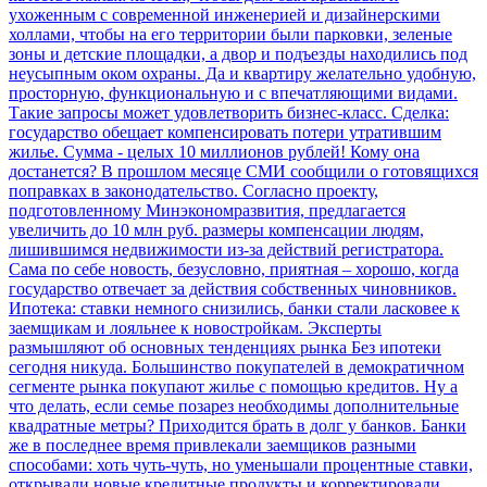
ухоженным с современной инженерией и дизайнерскими
холлами, чтобы на его территории были парковки, зеленые
зоны и детские площадки, а двор и подъезды находились под
неусыпным оком охраны. Да и квартиру желательно удобную,
просторную, функциональную и с впечатляющими видами.
Такие запросы может удовлетворить бизнес-класс.
Сделка:
государство обещает компенсировать потери утратившим
жилье. Сумма - целых 10 миллионов рублей! Кому она
достанется?
В прошлом месяце СМИ сообщили о готовящихся
поправках в законодательство. Согласно проекту,
подготовленному Минэкономразвития, предлагается
увеличить до 10 млн руб. размеры компенсации людям,
лишившимся недвижимости из-за действий регистратора.
Сама по себе новость, безусловно, приятная – хорошо, когда
государство отвечает за действия собственных чиновников.
Ипотека: ставки немного снизились, банки стали ласковее к
заемщикам и лояльнее к новостройкам. Эксперты
размышляют об основных тенденциях рынка
Без ипотеки
сегодня никуда. Большинство покупателей в демократичном
сегменте рынка покупают жилье с помощью кредитов. Ну а
что делать, если семье позарез необходимы дополнительные
квадратные метры? Приходится брать в долг у банков. Банки
же в последнее время привлекали заемщиков разными
способами: хоть чуть-чуть, но уменьшали процентные ставки,
открывали новые кредитные продукты и корректировали