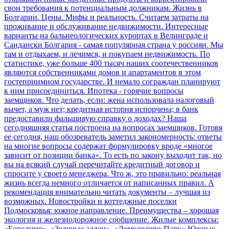
свои требования к потенциальным должникам.
Жизнь в
Болгарии. Цены. Мифы и реальность. Считаем затраты на
проживание и обслуживание недвижимости. Интересные
варианты на бальнеологических курортах в Велинграде и
Сандански
Болгария - самая популярная страна у россиян. Мы
там и отдыхаем, и лечимся, и покупаем недвижимость. По
статистике, уже больше 400 тысяч наших соотечественников
являются собственниками домов и апартаментов в этом
гостеприимном государстве. И немало сограждан планируют
к ним присоединиться.
Ипотека - горячие вопросы
заемщиков. Что делать, если: жена использовала налоговый
вычет, а муж нет; кредитная история испорчена; в банк
предоставили фальшивую справку о доходах?
Наша
сегодняшняя статья построена на вопросах заемщиков. Готовя
ее сегодня, наш обозреватель заметил закономерность: ответы
на многие вопросы содержат формулировку вроде «многое
зависит от позиции банка». То есть по закону выходит так, но
вы на всякий случай перечитайте кредитный договор и
спросите у своего менеджера. Что ж, это правильно: реальная
жизнь всегда немного отличается от написанных правил. А
рекомендация внимательно читать документы – лучшая из
возможных.
Новостройки и коттеджные поселки
Подмосковья: южное направление. Преимущества – хорошая
экология и железнодорожное сообщение. Жилые комплексы:
«Бородино», «Зеленые аллеи», «Домодедово-Парк»
Южные