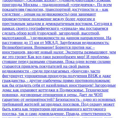
пригороды Москвы – традиционный «середнячок». По всем
показателям (экологии, транспортной доступности и – как
следствие – ценам на недвижимость) они занимают
промежуточное положение между более дорогим и
престижным западом и демократичным востоком. Сегодня в
рамках своего географического «сериала» мы постараемся
сделать обзор всей (городской, загородной, высотной,
малоэтажной…) недвижимости на данном направлении. На
расстоянии до 15 км от МКАД.
Зарубежная недвижимость:
Великобритания. Внимание! Борются против нас –
иностранцев, вводят новый налог. Эксперты размышляют, чем
же это грозит
Как все-таки разнообразен мир! И проблемы,
стоящие перед разными странами. Пока одни всеми силами
стараются привлечь покупателей на свой рынок
недвижимости - среди предлагаемых «бонусов» часто
фигурирует упрощенная процедура получения ВНЖ и даже
гражданства, - другие озабочены прямо противоположным:
как бы оградить себя от назойливых иностранцев!
Загородные
дома: как охраняют коттеджи в Подмосковье. Технические
новинки, договорные отношения и цены. Дает ли ЧОП
гарантию от неприятностей?
Безопасность - одно из основных
требований жителей загородных поселков. Под охрану может
быть взята как территория организованного коттеджного
поселка, так и само домовладение. Правда, ответственность