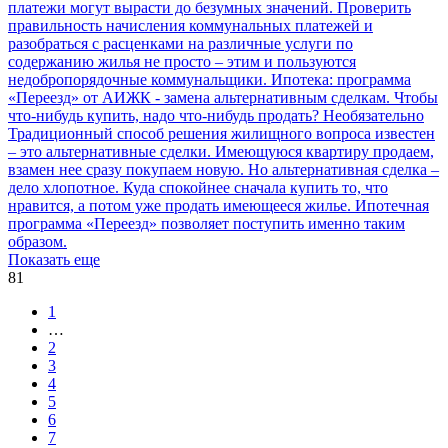
платежи могут вырасти до безумных значений. Проверить
правильность начисления коммунальных платежей и
разобраться с расценками на различные услуги по
содержанию жилья не просто – этим и пользуются
недобропорядочные коммунальщики.
Ипотека: программа
«Переезд» от АИЖК - замена альтернативным сделкам. Чтобы
что-нибудь купить, надо что-нибудь продать? Необязательно
Традиционный способ решения жилищного вопроса известен
– это альтернативные сделки. Имеющуюся квартиру продаем,
взамен нее сразу покупаем новую. Но альтернативная сделка –
дело хлопотное. Куда спокойнее сначала купить то, что
нравится, а потом уже продать имеющееся жилье. Ипотечная
программа «Переезд» позволяет поступить именно таким
образом.
Показать еще
81
1
…
2
3
4
5
6
7