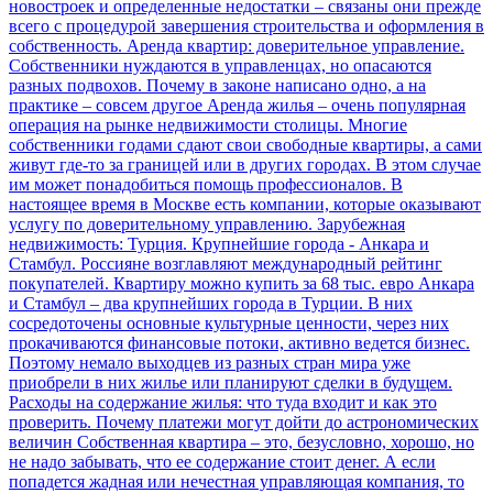
новостроек и определенные недостатки – связаны они прежде
всего с процедурой завершения строительства и оформления в
собственность.
Аренда квартир: доверительное управление.
Собственники нуждаются в управленцах, но опасаются
разных подвохов. Почему в законе написано одно, а на
практике – совсем другое
Аренда жилья – очень популярная
операция на рынке недвижимости столицы. Многие
собственники годами сдают свои свободные квартиры, а сами
живут где-то за границей или в других городах. В этом случае
им может понадобиться помощь профессионалов. В
настоящее время в Москве есть компании, которые оказывают
услугу по доверительному управлению.
Зарубежная
недвижимость: Турция. Крупнейшие города - Анкара и
Стамбул. Россияне возглавляют международный рейтинг
покупателей. Квартиру можно купить за 68 тыс. евро
Анкара
и Стамбул – два крупнейших города в Турции. В них
сосредоточены основные культурные ценности, через них
прокачиваются финансовые потоки, активно ведется бизнес.
Поэтому немало выходцев из разных стран мира уже
приобрели в них жилье или планируют сделки в будущем.
Расходы на содержание жилья: что туда входит и как это
проверить. Почему платежи могут дойти до астрономических
величин
Собственная квартира – это, безусловно, хорошо, но
не надо забывать, что ее содержание стоит денег. А если
попадется жадная или нечестная управляющая компания, то