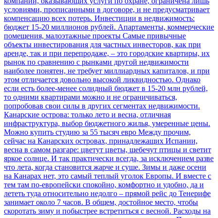
компаний, оказывающих услуги по охране, ограничена лишь
условиями, прописанными в договоре, и не предусматривает
компенсацию всех потерь.
Инвестиции в недвижимость:
бюджет 15-20 миллионов рублей. Апартаменты, коммерческие
помещения, малоэтажные проекты
Самые привычные
объекты инвестирования для частных инвесторов, как при
аренде, так и при перепродаже, – это городские квартиры, их
рынок по сравнению с рынками другой недвижимости
наиболее понятен, не требует миллиардных капиталов, и при
этом отличается довольно высокой ликвидностью. Однако
если есть более-менее солидный бюджет в 15-20 млн рублей,
то одними квартирами можно и не ограничиваться,
попробовав свои силы в других сегментах недвижимости.
Канарские острова: только лето и весна, отличная
инфраструктура, выбор бюджетного жилья, умеренные цены.
Можно купить студию за 55 тысяч евро
Между прочим,
сейчас на Канарских островах, принадлежащих Испании,
весна в самом разгаре: цветут цветы, щебечут птицы и светит
яркое солнце. И так практически всегда, за исключением разве
что лета, когда становится жарче и суше. Зимы и даже осени
на Канарах нет, это самый теплый уголок Европы. И вместе с
тем там по-европейски спокойно, комфортно и удобно, да и
лететь туда относительно недолго – прямой рейс до Тенерифе
занимает около 7 часов. В общем, достойное место, чтобы
скоротать зиму и побыстрее встретиться с весной.
Расходы на