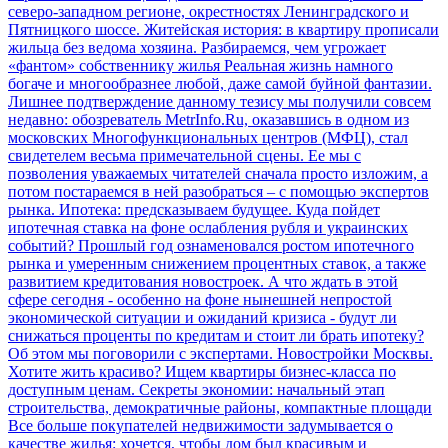
северо-западном регионе, окрестностях Ленинградского и
Пятницкого шоссе.
Житейская история: в квартиру прописали
жильца без ведома хозяина. Разбираемся, чем угрожает
«фантом» собственнику жилья
Реальная жизнь намного
богаче и многообразнее любой, даже самой буйной фантазии.
Лишнее подтверждение данному тезису мы получили совсем
недавно: обозреватель MetrInfo.Ru, оказавшись в одном из
московских Многофункциональных центров (МФЦ), стал
свидетелем весьма примечательной сцены. Ее мы с
позволения уважаемых читателей сначала просто изложим, а
потом постараемся в ней разобраться – с помощью экспертов
рынка.
Ипотека: предсказываем будущее. Куда пойдет
ипотечная ставка на фоне ослабления рубля и украинских
событий?
Прошлый год ознаменовался ростом ипотечного
рынка и умеренным снижением процентных ставок, а также
развитием кредитования новостроек. А что ждать в этой
сфере сегодня - особенно на фоне нынешней непростой
экономической ситуации и ожиданий кризиса - будут ли
снижаться проценты по кредитам и стоит ли брать ипотеку?
Об этом мы поговорили с экспертами.
Новостройки Москвы.
Хотите жить красиво? Ищем квартиры бизнес-класса по
доступным ценам. Секреты экономии: начальный этап
строительства, демократичные районы, компактные площади
Все больше покупателей недвижимости задумывается о
качестве жилья: хочется, чтобы дом был красивым и