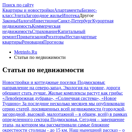
Поиск по сайту
Квартиры и новостройки
Апартаменты
Бизнес-
класс
Элита
Загородное жилье
Ипотека
Другое
Законы
Налоги
Инвестиции
Санкт-Петербург
Курортная
недвижимость
Коммерческая
недвижимость
Страхование
Капитальный
ремонт
Приватизация
Риэлторы
Нестандартные
квартиры
Реновация
Прогнозы
Metrinfo.Ru
Статьи по недвижимости
Статьи по недвижимости
Новостройки и коттеджные поселки Подмосковья:
направление на северо-запад. Экология на уровне, дороги
обещают стать лучше. Жилые комплексы растут как грибы:
«Левобережная дубрава», «Солнечная система», «Новое
Тушино»
За последние несколько месяцев мы опубликовали
серию статей, посвященных всей недвижимости (городской,
загородной, высокой, малоэтажной – в общем, всей) в рамках
определенного сектора Подмосковья. Сегодня – завершение
этапа, на котором мы рассматривали самые ближние
окрестности столицы - до 15 км. Наш нынешний рассказ – о