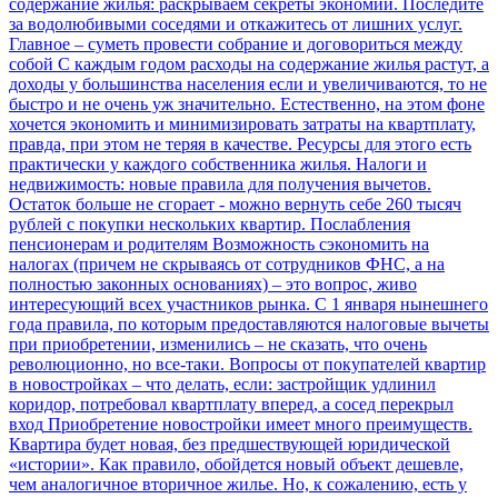
содержание жилья: раскрываем секреты экономии. Последите
за водолюбивыми соседями и откажитесь от лишних услуг.
Главное – суметь провести собрание и договориться между
собой
С каждым годом расходы на содержание жилья растут, а
доходы у большинства населения если и увеличиваются, то не
быстро и не очень уж значительно. Естественно, на этом фоне
хочется экономить и минимизировать затраты на квартплату,
правда, при этом не теряя в качестве. Ресурсы для этого есть
практически у каждого собственника жилья.
Налоги и
недвижимость: новые правила для получения вычетов.
Остаток больше не сгорает - можно вернуть себе 260 тысяч
рублей с покупки нескольких квартир. Послабления
пенсионерам и родителям
Возможность сэкономить на
налогах (причем не скрываясь от сотрудников ФНС, а на
полностью законных основаниях) – это вопрос, живо
интересующий всех участников рынка. С 1 января нынешнего
года правила, по которым предоставляются налоговые вычеты
при приобретении, изменились – не сказать, что очень
революционно, но все-таки.
Вопросы от покупателей квартир
в новостройках – что делать, если: застройщик удлинил
коридор, потребовал квартплату вперед, а сосед перекрыл
вход
Приобретение новостройки имеет много преимуществ.
Квартира будет новая, без предшествующей юридической
«истории». Как правило, обойдется новый объект дешевле,
чем аналогичное вторичное жилье. Но, к сожалению, есть у