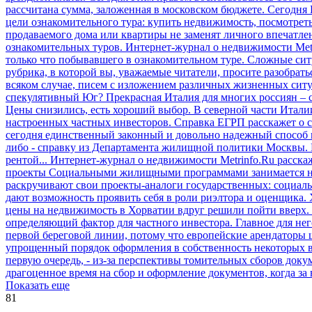
рассчитана сумма, заложенная в московском бюджете. Сегодня 
цели ознакомительного тура: купить недвижимость, посмотреть
продаваемого дома или квартиры не заменят личного впечатле
ознакомительных туров. Интернет-журнал о недвижимости Metri
только что побывавшего в ознакомительном туре.
Сложные ситу
рубрика, в которой вы, уважаемые читатели, просите разобрат
всяком случае, писем с изложением различных жизненных ситу
спекулятивный Юг?
Прекрасная Италия для многих россиян – 
Цены снизились, есть хороший выбор. В северной части Италии
настроенных частных инвесторов.
Справка ЕГРП расскажет о 
сегодня единственный законный и довольно надежный способ п
либо - справку из Департамента жилищной политики Москвы. Из
рентой... Интернет-журнал о недвижимости Metrinfo.Ru расска
проекты
Социальными жилищными программами занимается не т
раскручивают свои проекты-аналоги государственных: социаль
дают возможность проявить себя в роли риэлтора и оценщика.
цены на недвижимость в Хорватии вдруг решили пойти вверх. 
определяющий фактор для частного инвестора. Главное для него 
первой береговой линии, потому что европейские арендаторы 
упрощенный порядок оформления в собственность некоторых ви
первую очередь, - из-за перспективы томительных сборов доку
драгоценное время на сбор и оформление документов, когда за
Показать еще
81