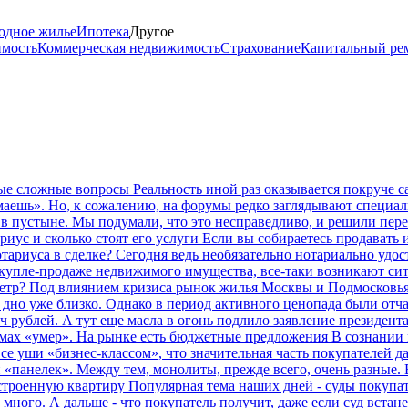
одное жилье
Ипотека
Другое
имость
Коммерческая недвижимость
Страхование
Капитальный ре
мые сложные вопросы
Реальность иной раз оказывается покруче 
аешь». Но, к сожалению, на форумы редко заглядывают специал
о в пустыне. Мы подумали, что это несправедливо, и решили пе
риус и сколько стоят его услуги
Если вы собираетесь продавать и
нотариуса в сделке? Сегодня ведь необязательно нотариально уд
 купле-продаже недвижимого имущества, все-таки возникают сит
етр?
Под влиянием кризиса рынок жилья Москвы и Подмосковья 
 дно уже близко. Однако в период активного ценопада были отча
ч рублей. А тут еще масла в огонь подлило заявление президент
мах «умер». На рынке есть бюджетные предложения
В сознании 
уши «бизнес-классом», что значительная часть покупателей даж
ки «панелек». Между тем, монолиты, прежде всего, очень разные
остроенную квартиру
Популярная тема наших дней - суды покупа
о много. А дальше - что покупатель получит, даже если суд встан