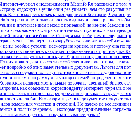
Интернет-журнал о недвижимости Metrinfo.Ru расскажет о том, 
 страну, отдохнуть
Лучше один раз увидеть, чем сто раз услыша
ния. Как посмотреть объект, находящийся в Болгарии, Черногор
nfo.ru решил не только опросить видных игроков рынка, чтобы о
ации в ипотеке: ищем выход с поправкой на кризис
Заведенная
ься во всевозможных хитрых ипотечных ситуациях, а мы переадр
аций приходит все больше. Сегодня мы разбираем очередные тр
страна мечты. Эксперты по «зарубежке» говорят, что сейчас – 
 цены вообще устояли, несмотря на кризис, и поэтому она по пр
составе собственников квартиры и обременениях при покупке
Ка
роверки - получить выписку из Единого государственного реес
 них можно узнать о составе собственников квартиры, а также 
жет подробно об этих замечательных документах.
Льготы для пот
олько государство. Так, риэлторские агентства с удовольстви
ную ипотеку, программу для молодых семей; определенным кате
Хорватская недвижимость начала дорожать; арендный бизнес су
Впрочем, как объяснили корреспонденту Интернет-журнала о нед
знать - есть ли спрос на арендное жилье, и какова структура эт
шиковать не любят.
Кто оформит дачные документы: покупатель 
дов земельных участков и строений. Но далеко не все дачники 
ментов и долгих очередей. Некоторые предприимчивые сограждан
 вас это может сделать …покупатель вашей дачки?