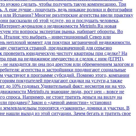
что нужно сделать, чтобы получить такую компенсацию.
Три
ть. А еще лучше - пощупать, ведь никакие ролики и фотографии
ии или Испании? Многие риэлтерские агентства ввели практику
ни рассказали об этой услуге, но и послушать человека,
 Интернет-журналом о недвижимости Metrinfo.Ru новая
есуем эти вопросы экспертам рынка, набирает обороты. Во
и.
Италия: что выбрать – инвестиционный Север или
очень неплохой момент для покупки заграничной недвижимости.
аву считается страной, предназначенной для серьезно
к проверить юридическую чистоту квартиры при сделке? На
тра прав на недвижимое имущество и сделок с ним (ЕГРП),
- не находится ли она под арестом или обременением залогом и
ребителя: агентства и застройщики продвигают социальные
ем участвуют в программе субсидий. Помимо этого, компании
гориям покупателей предлагают скидки на услуги,а также
лит до 10% годовых
Удивительный факт: несмотря ни на что,
вижимости Metrinfo.ru знающие люди, рост цен – вовсе не
ого спроса. Например, не стоит тратить деньги на виллу на
или продавец?
Закон о «дачной амнистии» установил
и землевладельцы торопятся «узаконить» домики и участки. В
е нашли выход из этой ситуации. Зачем бегать и тратить свое