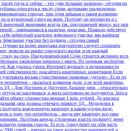
тысяч тогда и сейчас – это «две большие разницы», сегодня на
публика относится к числу стран, которыми традиционно
земноморских городах, при этом забывая о таком всемирно
но и курортный город на море. Поэтому он интересен и с
В рыночной экономике всегда так: предложений много, все они
мленной – имеющимися в наличии деньгами. Правило действует
ь себе небогатый владелец земельного участка, мы выбрали
и
Земельные участки без подряда - сегодня самый
. Однако на волне ажиотажа покупателю следует сохранять
нее, нежели на рынке городского жилья, и не каждый
 глазу на глаз»
Предолимпийский Сочи строится активнее всех
небольшое оживление началось с марта. По оценкам экспертов,
 руб. Как удалось узнать Интернет-журналу о недвижимости
щей собственности: опасайтесь квартирных захватчиков
Если
о учитывать весьма существенные правовые «детали». Если их
е неприятное – оказаться хозяином доли, а не всей квартиры.
ло 3Д – Дом Достроен и Доступен
Дальние дачи, - относительно
ттуда не наездишься, и жить постоянно не получается. Зато в
найти объект стоимостью меньше 1 млн. рублей. До кризиса
альняя дача должна отвечать правилу 3Д...
Недоделки в
к получить вожделенную квартиру в каком угодно виде.
и к тому, что потребитель – когда ему квартиру все-таки
 кровными.
Льготная аренда: столичные власти подкинут денег
льную помощь города. То есть, город берет на себя часть
о 2000 семей – именно на такое количество нанимателей и