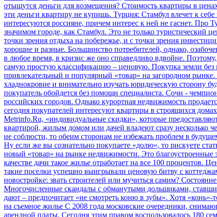
отыщутся деньги для возмещения? Стоимость квартиры в ценах к
эти деньги квартиру не купишь.
Турция: Стамбул влечет к себ
интересуются россияне, причем интерес к ней не гаснет. Про 
значимом городе, как Стамбул. Это не только туристический 
точки зрения отдыха на побережье, и с точки зрения инвестици
хорошие и разные. Большинство потребителей, однако, озабоч
в любое время, в кризис же оно справедливо вдвойне. Поэтому,
самую простую классификацию – ценовую.
Покупка земли без 
привлекательный и популярный «товар» на загородном рынке.
хладнокровие и внимательно изучать юридическую сторону буд
покупатель обойдется без помощи специалиста.
Сочи - чемпион 
российских городов. Однако курортная недвижимость продается
сегодня покупателей интересуют квартиры в строящихся домах 
Metrinfo.Ru, «индивидуальные скидки», которые предоставляют
квартирой, жилым домом или дачей владеют сразу несколько че
не соблюсти, то обеим сторонам не избежать проблем в будущем
Ну если же вы сознательно покупаете «долю», то рискуете ста
новый «товар» на рынке недвижимости. Это благоустроенные за
качестве дачи такое жилье отработает на все 100 процентов. 
такие поселки успешно выигрывали ценовую битву с коттеджами
новостройке: звать строителей или мучиться самим?
Состояние
Многочисленные скандалы с обманутыми дольщиками, ставшие уж
дают – предпочитает «не смотреть коню в зубы». Хотя «конь»-
на съемное жилье
С 2008 года московские очередники, снимающ
арендной платы. Сегодня этим правом воспользовалось 180 сем