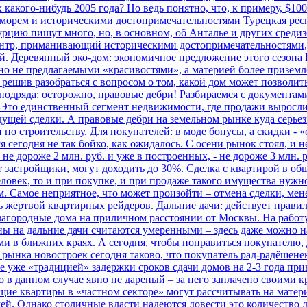
акого-нибудь 2005 года? Но ведь понятно, что, к примеру, $100 
е морем и историческими достопримечательностями
Турецкая рес
Турцию пишут много, но, в основном, об Анталье и других среди
центр, приманивающий историческими достопримечательностями, 
й.
Деревянный эко-дом: экономичное предложение этого сезона
ено не предлагаемыми «красивостями», а материей более призе
 решив разобраться с вопросом о том, какой дом может позволит
подряда: осторожно, правовые дебри! Разбираемся с документам
 Это единственный сегмент недвижимости, где продажи выросли
ущей сделки. А правовые дебри на земельном рынке куда серьез
по строительству. Для покупателей: в моде бонусы, а скидки - «с
 сегодня не так бойко, как ожидалось. С осени рынок стоял, и 
не дороже 2 млн. руб. и уже в построенных, - не дороже 3 млн.
 застройщики, могут доходить до 30%.
Сделка с квартирой в об
ловек, то и при покупке, и при продаже такого имущества нужн
. Самое неприятное, что может произойти – отмена сделки, мене
ть жертвой квартирных рейдеров.
Дальние дачи: действует прави
городные дома на приличном расстоянии от Москвы. На работу о
Цены на дальние дачи считаются умеренными – здесь даже можно 
 в ближних краях. А сегодня, чтобы понравиться покупателю, д
 рынка новостроек сегодня таково, что покупатель рад-радёшене
е «традицией» задержки сроков сдачи домов на 2-3 года привел
то в данном случае явно не дареный – за него заплачено своими
ие квартиры в «частном секторе» могут рассчитывать на материа
ей. Однако столичные власти надеются довести это количество д