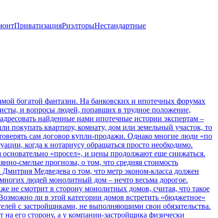
монт
Приватизация
Риэлторы
Нестандартные
самой богатой фантазии. На банковских и ипотечных форумах
исты, и вопросы людей, попавших в трудное положение,
реадресовать найденные нами ипотечные истории экспертам –
ли покупать квартиру, комнату, дом или земельный участок, то
остоверять сам договор купли-продажи. Однако многие люди «по
уации, когда к нотариусу обращаться просто необходимо.
основательно «просел», и цены продолжают еще снижаться.
янно-смелые прогнозы, о том, что средняя стоимость
а Дмитрия Медведева о том, что метр эконом-класса должен
многих людей монолитный дом – нечто весьма дорогое.
е не смотрит в сторону монолитных домов, считая, что такое
. Возможно ли в этой категории домов встретить «бюджетное»
телей с застройщиками, не выполняющими свои обязательства.
ет на его сторону, а у компании-застройщика физически