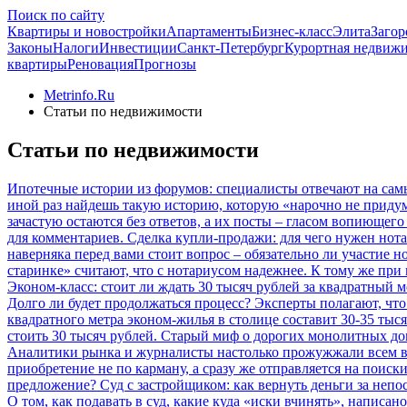
Поиск по сайту
Квартиры и новостройки
Апартаменты
Бизнес-класс
Элита
Загор
Законы
Налоги
Инвестиции
Санкт-Петербург
Курортная недвиж
квартиры
Реновация
Прогнозы
Metrinfo.Ru
Статьи по недвижимости
Статьи по недвижимости
Ипотечные истории из форумов: специалисты отвечают на са
иной раз найдешь такую историю, которую «нарочно не придум
зачастую остаются без ответов, а их посты – гласом вопиющег
для комментариев.
Сделка купли-продажи: для чего нужен нота
наверняка перед вами стоит вопрос – обязательно ли участие 
старинке» считают, что с нотариусом надежнее. К тому же при
Эконом-класс: стоит ли ждать 30 тысяч рублей за квадратный м
Долго ли будет продолжаться процесс? Эксперты полагают, что
квадратного метра эконом-жилья в столице составит 30-35 тыся
стоить 30 тысяч рублей.
Старый миф о дорогих монолитных до
Аналитики рынка и журналисты настолько прожужжали всем все 
приобретение не по карману, а сразу же отправляется на поис
предложение?
Суд с застройщиком: как вернуть деньги за неп
О том, как подавать в суд, какие куда «иски вчинять», написан