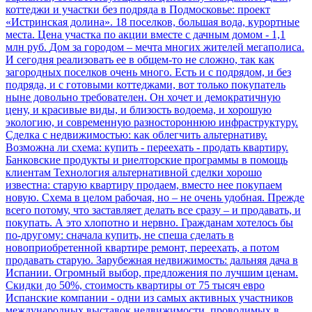
коттеджи и участки без подряда в Подмосковье: проект
«Истринская долина». 18 поселков, большая вода, курортные
места. Цена участка по акции вместе с дачным домом - 1,1
млн руб.
Дом за городом – мечта многих жителей мегаполиса.
И сегодня реализовать ее в общем-то не сложно, так как
загородных поселков очень много. Есть и с подрядом, и без
подряда, и с готовыми коттеджами, вот только покупатель
ныне довольно требователен. Он хочет и демократичную
цену, и красивые виды, и близость водоема, и хорошую
экологию, и современную разностороннюю инфраструктуру.
Сделка с недвижимостью: как облегчить альтернативу.
Возможна ли схема: купить - переехать - продать квартиру.
Банковские продукты и риелторские программы в помощь
клиентам
Технология альтернативной сделки хорошо
известна: старую квартиру продаем, вместо нее покупаем
новую. Схема в целом рабочая, но – не очень удобная. Прежде
всего потому, что заставляет делать все сразу – и продавать, и
покупать. А это хлопотно и нервно. Гражданам хотелось бы
по-другому: сначала купить, не спеша сделать в
новоприобретенной квартире ремонт, переехать, а потом
продавать старую.
Зарубежная недвижимость: дальняя дача в
Испании. Огромный выбор, предложения по лучшим ценам.
Скидки до 50%, стоимость квартиры от 75 тысяч евро
Испанские компании - одни из самых активных участников
международных выставок недвижимости, проводимых в