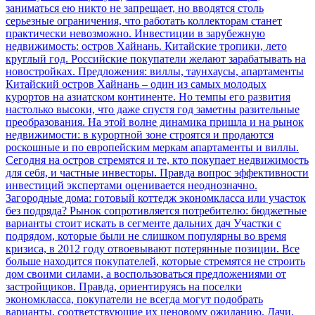
заниматься ею никто не запрещает, но вводятся столь
серьезные ограничения, что работать коллекторам станет
практически невозможно.
Инвестиции в зарубежную
недвижимость: остров Хайнань. Китайские тропики, лето
круглый год. Российские покупатели желают зарабатывать на
новостройках. Предложения: виллы, таунхаусы, апартаменты
Китайский остров Хайнань – один из самых молодых
курортов на азиатском континенте. Но темпы его развития
настолько высоки, что даже спустя год заметны разительные
преобразования. На этой волне динамика пришла и на рынок
недвижимости: в курортной зоне строятся и продаются
роскошные и по европейским меркам апартаменты и виллы.
Сегодня на остров стремятся и те, кто покупает недвижимость
для себя, и частные инвесторы. Правда вопрос эффективности
инвестиций экспертами оценивается неоднозначно.
Загородные дома: готовый коттедж экономкласса или участок
без подряда? Рынок сопротивляется потребителю: бюджетные
варианты стоит искать в сегменте дальних дач
Участки с
подрядом, которые были не слишком популярны во время
кризиса, в 2012 году отвоевывают потерянные позиции. Все
больше находится покупателей, которые стремятся не строить
дом своими силами, а воспользоваться предложениями от
застройщиков. Правда, ориентируясь на поселки
экономкласса, покупатели не всегда могут подобрать
варианты, соответствующие их ценовому ожиданию.
Дачи,