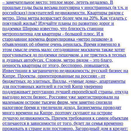
– замечательное место: теплое море, лететь недалеко. В
прошлые годы была весьма популярна у иностранных (в т.ч. и
российских) покупателей недвижимости.
Квартиры рядом с
метро. Цена метра возрастает более чем на 20%. Как угадать с
покупкой жилья? Изучайте планы по развитию дорог и
подземки
Широко известно, что близость станции
метрополитена для квартиры - большой плюс. И в
стародавние времена формулировка «метро пешком» в
объявлениях об обмене очень ценилась. Время изменило в
этом смысле очень мало: сегодняшние москвичи также хотят
прогуливаться до подземки пешочком, а не трястись в тесных
и душных автобусах. Словом, метро рядом – это благо,
ценность квартиры от этого, бесспорно, повышается.
Инвестиции в заграничную недвижимость: русский бизнес на
Кипре. Проекты, ориентированные на россиян - от
бюджетных до элитных. Виллы, «умные дома», апартаменты
для постоянных жителей и гостей
Кипр уверенно
поддерживает репутацию лучшей европейской страны, откуда
выгодно вести бизнес. Россияне уже зарегистрировали на
маленьком острове тысячи фирм, чем заметно снизили
налоговое бремя и увеличили доход. Бизнесмены проводят
много времени на Кипре, поэтому скупают на острове
лучшую недвижимость. Причем требования к самим объектам
отличаются в зависимости от того, будет ли семья временно
проживать в стране или постоянно.
Загородный дом в кредит: