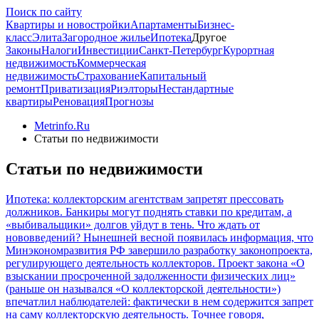
Поиск по сайту
Квартиры и новостройки
Апартаменты
Бизнес-
класс
Элита
Загородное жилье
Ипотека
Другое
Законы
Налоги
Инвестиции
Санкт-Петербург
Курортная
недвижимость
Коммерческая
недвижимость
Страхование
Капитальный
ремонт
Приватизация
Риэлторы
Нестандартные
квартиры
Реновация
Прогнозы
Metrinfo.Ru
Статьи по недвижимости
Статьи по недвижимости
Ипотека: коллекторским агентствам запретят прессовать
должников. Банкиры могут поднять ставки по кредитам, а
«выбивальщики» долгов уйдут в тень. Что ждать от
нововведений?
Нынешней весной появилась информация, что
Минэкономразвития РФ завершило разработку законопроекта,
регулирующего деятельность коллекторов. Проект закона «О
взыскании просроченной задолженности физических лиц»
(раньше он назывался «О коллекторской деятельности»)
впечатлил наблюдателей: фактически в нем содержится запрет
на саму коллекторскую деятельность. Точнее говоря,