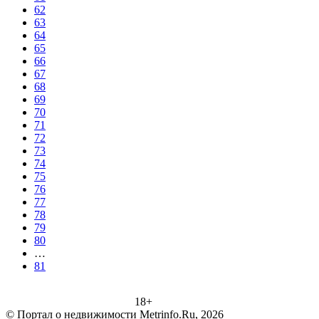
62
63
64
65
66
67
68
69
70
71
72
73
74
75
76
77
78
79
80
…
81
18+
© Портал о недвижимости Metrinfo.Ru, 2026