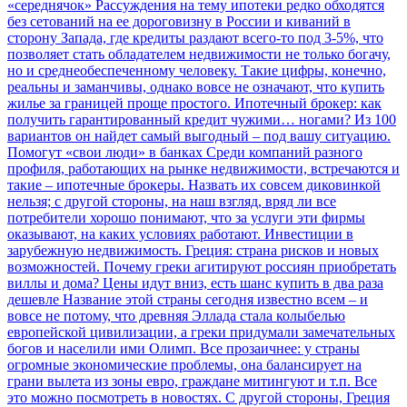
«середнячок»
Рассуждения на тему ипотеки редко обходятся
без сетований на ее дороговизну в России и киваний в
сторону Запада, где кредиты раздают всего-то под 3-5%, что
позволяет стать обладателем недвижимости не только богачу,
но и среднеобеспеченному человеку. Такие цифры, конечно,
реальны и заманчивы, однако вовсе не означают, что купить
жилье за границей проще простого.
Ипотечный брокер: как
получить гарантированный кредит чужими… ногами? Из 100
вариантов он найдет самый выгодный – под вашу ситуацию.
Помогут «свои люди» в банках
Среди компаний разного
профиля, работающих на рынке недвижимости, встречаются и
такие – ипотечные брокеры. Назвать их совсем диковинкой
нельзя; с другой стороны, на наш взгляд, вряд ли все
потребители хорошо понимают, что за услуги эти фирмы
оказывают, на каких условиях работают.
Инвестиции в
зарубежную недвижимость. Греция: страна рисков и новых
возможностей. Почему греки агитируют россиян приобретать
виллы и дома? Цены идут вниз, есть шанс купить в два раза
дешевле
Название этой страны сегодня известно всем – и
вовсе не потому, что древняя Эллада стала колыбелью
европейской цивилизации, а греки придумали замечательных
богов и населили ими Олимп. Все прозаичнее: у страны
огромные экономические проблемы, она балансирует на
грани вылета из зоны евро, граждане митингуют и т.п. Все
это можно посмотреть в новостях. С другой стороны, Греция