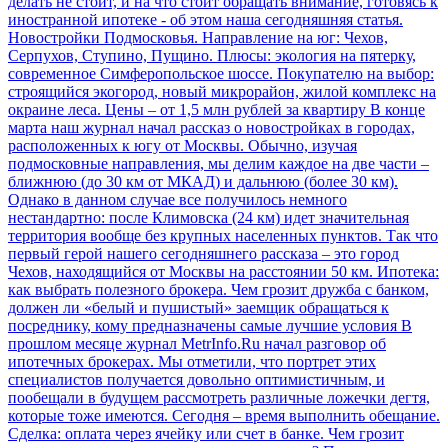
делать не стоит, и на что стоит обращать внимание, готовясь к
иностранной ипотеке - об этом наша сегодняшняя статья.
Новостройки Подмосковья. Направление на юг: Чехов,
Серпухов, Ступино, Пущино. Плюсы: экология на пятерку,
современное Симферопольское шоссе. Покупателю на выбор:
строящийся экогород, новый микрорайон, жилой комплекс на
окраине леса. Цены – от 1,5 млн рублей за квартиру
В конце
марта наш журнал начал рассказ о новостройках в городах,
расположенных к югу от Москвы. Обычно, изучая
подмосковные направления, мы делим каждое на две части –
ближнюю (до 30 км от МКАД) и дальнюю (более 30 км).
Однако в данном случае все получилось немного
нестандартно: после Климовска (24 км) идет значительная
территория вообще без крупных населенных пунктов. Так что
первый герой нашего сегодняшнего рассказа – это город
Чехов, находящийся от Москвы на расстоянии 50 км.
Ипотека:
как выбрать полезного брокера. Чем грозит дружба с банком,
должен ли «белый и пушистый» заемщик обращаться к
посреднику, кому предназначены самые лучшие условия
В
прошлом месяце журнал MetrInfo.Ru начал разговор об
ипотечных брокерах. Мы отметили, что портрет этих
специалистов получается довольно оптимистичным, и
пообещали в будущем рассмотреть различные ложечки дегтя,
которые тоже имеются. Сегодня – время выполнить обещание.
Сделка: оплата через ячейку или счет в банке. Чем грозит