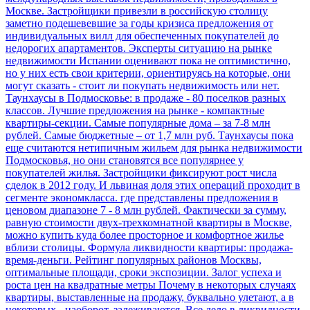
Москве. Застройщики привезли в российскую столицу
заметно подешевевшие за годы кризиса предложения от
индивидуальных вилл для обеспеченных покупателей до
недорогих апартаментов. Эксперты ситуацию на рынке
недвижимости Испании оценивают пока не оптимистично,
но у них есть свои критерии, ориентируясь на которые, они
могут сказать - стоит ли покупать недвижимость или нет.
Таунхаусы в Подмосковье: в продаже - 80 поселков разных
классов. Лучшие предложения на рынке - компактные
квартиры-секции. Самые популярные дома – за 7-8 млн
рублей. Самые бюджетные – от 1,7 млн руб.
Таунхаусы пока
еще считаются нетипичным жильем для рынка недвижимости
Подмосковья, но они становятся все популярнее у
покупателей жилья. Застройщики фиксируют рост числа
сделок в 2012 году. И львиная доля этих операций проходит в
сегменте экономкласса. где представлены предложения в
ценовом диапазоне 7 - 8 млн рублей. Фактически за сумму,
равную стоимости двух-трехкомнатной квартиры в Москве,
можно купить куда более просторное и комфортное жилье
вблизи столицы.
Формула ликвидности квартиры: продажа-
время-деньги. Рейтинг популярных районов Москвы,
оптимальные площади, сроки экспозиции. Залог успеха и
роста цен на квадратные метры
Почему в некоторых случаях
квартиры, выставленные на продажу, буквально улетают, а в
некоторых - наоборот, залеживаются. Все дело в ликвидности