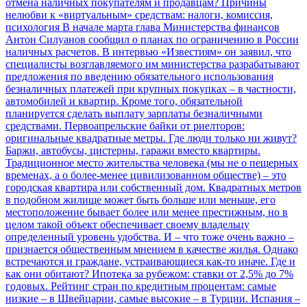
отмена наличных покупателям и продавцам? Причины
нелюбви к «виртуальным» средствам: налоги, комиссия,
психология
В начале марта глава Министерства финансов
Антон Силуанов сообщил о планах по ограничению в России
наличных расчетов. В интервью «Известиям» он заявил, что
специалисты возглавляемого им министерства разрабатывают
предложения по введению обязательного использования
безналичных платежей при крупных покупках – в частности,
автомобилей и квартир. Кроме того, обязательной
планируется сделать выплату зарплаты безналичными
средствами.
Первоапрельские байки от риелторов:
оригинальные квадратные метры. Где люди только ни живут?
Баржи, автобусы, цистерны, гаражи вместо квартиры.
Традиционное место жительства человека (мы не о пещерных
временах, а о более-менее цивилизованном обществе) – это
городская квартира или собственный дом. Квадратных метров
в подобном жилище может быть больше или меньше, его
местоположение бывает более или менее престижным, но в
целом такой объект обеспечивает своему владельцу
определенный уровень удобства. И – что тоже очень важно –
признается общественным мнением в качестве жилья. Однако
встречаются и граждане, устраивающиеся как-то иначе. Где и
как они обитают?
Ипотека за рубежом: ставки от 2,5% до 7%
годовых. Рейтинг стран по кредитным процентам: самые
низкие – в Швейцарии, самые высокие – в Турции. Испания –