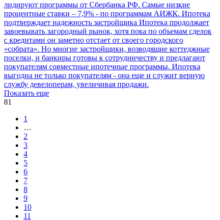
лидируют программы от Сбербанка РФ. Самые низкие
процентные ставки – 7,9% - по программам АИЖК. Ипотека
подтверждает надежность застройщика
Ипотека продолжает
завоевывать загородный рынок, хотя пока по объемам сделок
с кредитами он заметно отстает от своего городского
«собрата». Но многие застройщики, возводящие коттеджные
поселки, и банкиры готовы к сотрудничеству и предлагают
покупателям совместные ипотечные программы. Ипотека
выгодна не только покупателям - она еще и служит верную
службу девелоперам, увеличивая продажи.
Показать еще
81
1
…
2
3
4
5
6
7
8
9
10
11