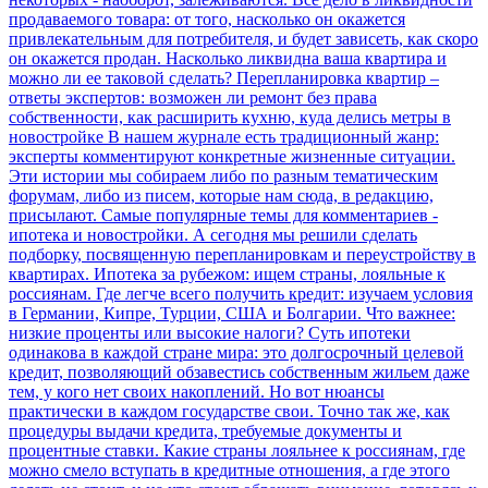
продаваемого товара: от того, насколько он окажется
привлекательным для потребителя, и будет зависеть, как скоро
он окажется продан. Насколько ликвидна ваша квартира и
можно ли ее таковой сделать?
Перепланировка квартир –
ответы экспертов: возможен ли ремонт без права
собственности, как расширить кухню, куда делись метры в
новостройке
В нашем журнале есть традиционный жанр:
эксперты комментируют конкретные жизненные ситуации.
Эти истории мы собираем либо по разным тематическим
форумам, либо из писем, которые нам сюда, в редакцию,
присылают. Самые популярные темы для комментариев -
ипотека и новостройки. А сегодня мы решили сделать
подборку, посвященную перепланировкам и переустройству в
квартирах.
Ипотека за рубежом: ищем страны, лояльные к
россиянам. Где легче всего получить кредит: изучаем условия
в Германии, Кипре, Турции, США и Болгарии. Что важнее:
низкие проценты или высокие налоги?
Суть ипотеки
одинакова в каждой стране мира: это долгосрочный целевой
кредит, позволяющий обзавестись собственным жильем даже
тем, у кого нет своих накоплений. Но вот нюансы
практически в каждом государстве свои. Точно так же, как
процедуры выдачи кредита, требуемые документы и
процентные ставки. Какие страны лояльнее к россиянам, где
можно смело вступать в кредитные отношения, а где этого