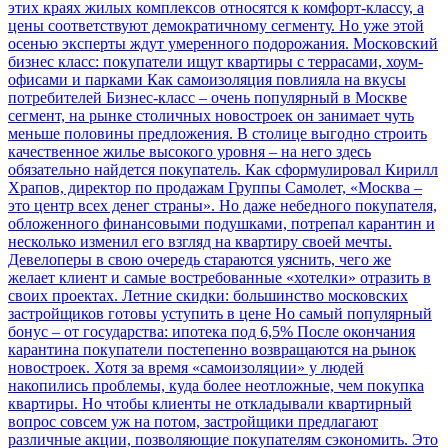
этих краях жилых комплексов относятся к комфорт-классу, а
цены соответствуют демократичному сегменту. Но уже этой
осенью эксперты ждут умеренного подорожания.
Московский
бизнес класс: покупатели ищут квартиры с террасами, хоум-
офисами и парками
Как самоизоляция повлияла на вкусы
потребителей
Бизнес-класс – очень популярный в Москве
сегмент, на рынке столичных новостроек он занимает чуть
меньше половины предложения. В столице выгодно строить
качественное жилье высокого уровня – на него здесь
обязательно найдется покупатель. Как сформулировал Кирилл
Храпов, директор по продажам Группы Самолет, «Москва –
это центр всех денег страны». Но даже небедного покупателя,
обложенного финансовыми подушками, потрепал карантин и
несколько изменил его взгляд на квартиру своей мечты.
Девелоперы в свою очередь стараются уяснить, чего же
желает клиент и самые востребованные «хотелки» отразить в
своих проектах.
Летние скидки: большинство московских
застройщиков готовы уступить в цене
Но самый популярный
бонус – от государства: ипотека под 6,5%
После окончания
карантина покупатели постепенно возвращаются на рынок
новостроек. Хотя за время «самоизоляции» у людей
накопились проблемы, куда более неотложные, чем покупка
квартиры. Но чтобы клиенты не откладывали квартирный
вопрос совсем уж на потом, застройщики предлагают
различные акции, позволяющие покупателям сэкономить. Это