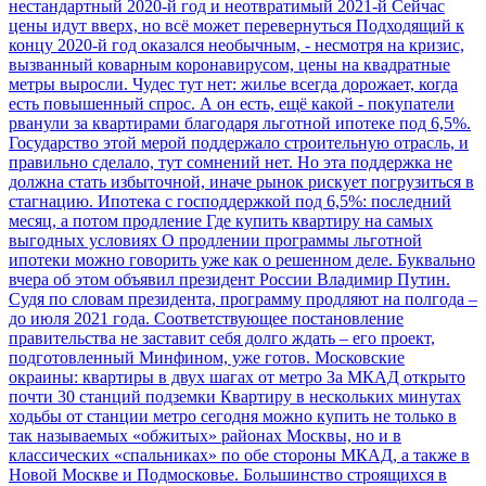
нестандартный 2020-й год и неотвратимый 2021-й
Сейчас
цены идут вверх, но всё может перевернуться
Подходящий к
концу 2020-й год оказался необычным, - несмотря на кризис,
вызванный коварным коронавирусом, цены на квадратные
метры выросли. Чудес тут нет: жилье всегда дорожает, когда
есть повышенный спрос. А он есть, ещё какой - покупатели
рванули за квартирами благодаря льготной ипотеке под 6,5%.
Государство этой мерой поддержало строительную отрасль, и
правильно сделало, тут сомнений нет. Но эта поддержка не
должна стать избыточной, иначе рынок рискует погрузиться в
стагнацию.
Ипотека с господдержкой под 6,5%: последний
месяц, а потом продление
Где купить квартиру на самых
выгодных условиях
О продлении программы льготной
ипотеки можно говорить уже как о решенном деле. Буквально
вчера об этом объявил президент России Владимир Путин.
Судя по словам президента, программу продляют на полгода –
до июля 2021 года. Соответствующее постановление
правительства не заставит себя долго ждать – его проект,
подготовленный Минфином, уже готов.
Московские
окраины: квартиры в двух шагах от метро
За МКАД открыто
почти 30 станций подземки
Квартиру в нескольких минутах
ходьбы от станции метро сегодня можно купить не только в
так называемых «обжитых» районах Москвы, но и в
классических «спальниках» по обе стороны МКАД, а также в
Новой Москве и Подмосковье. Большинство строящихся в