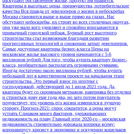
раскупают обставленное жилье, продукт им нравится.
Квартиры в высотках: цены, преимущества, потребительские
качества
Вся правда от девелоперов о жизни в небоскребах
Москва становится выше и выше прямо на глазах. Нас
обступают небоскребы, их строят во всех столичных округах,
они уже мало кого удивляют и спокойно вписываются в
привычный городской пейзаж. Бурный рост высотного
строительства стал возможным благодаря развитию
прогрессивных технологий и снижению затрат девелоперов.
Самые доступные квартиры бизнес-класса
Цены на
московское жилье высокого уровня начинаются с 5-6
миллионов рублей
Для того, чтобы купить квартиру бизнес-
класса, необязательно располагать огромными суммами.
Иногда достаточно около миллиона рублей, чтобы купить
небольшой лот в качественном проекте на начальном этапе
строительства. Это первый взнос по ипотеке с
господдержкой, действующей до 1 июля 2021 года. Да,
квартира будет со скромным метражом, наверняка без отделки
и строиться дому еще года два, но зато потом покупатель
почувствует, что уровень его жизни изменился в лучшую
сторону.
Прогноз-2021: спрос сократится, а цены могут
устоять
Слишком много факторов, удерживающих
недвижимость на плаву
Главный итог 2020-го – московская
недвижимость стремительно дорожала вопреки всему:
коронавирусу, кризису в экономике и оскудению кошельков