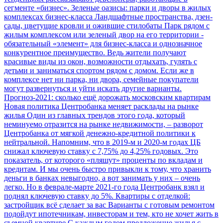
сегменте «бизнес».
Зеленые оазисы: парки и дворы в жилых
комплексах бизнес-класса
Ландшафтные пространства, дзен-
сады, цветущие кровли и ожившие стилобаты
Парк рядом с
жилым комплексом или зеленый двор на его территории -
обязательный «элемент» для бизнес-класса и однозначное
конкурентное преимущество. Ведь жители получают
красивые виды из окон, возможности отдыхать, гулять с
детьми и заниматься спортом рядом с домом. Если же в
комплексе нет ни парка, ни двора, семейные покупатели
могут развернуться и уйти искать другие варианты.
Прогноз-2021: сколько ещё дорожать московским квартирам
Новая политика Центробанка меняет расклады на рынке
жилья
Один из главных трендов этого года, который
неминуемо отразится на рынке недвижимости, – разворот
Центробанка от мягкой денежно-кредитной политики к
нейтральной. Напомним, что в 2019-м и 2020-м годах ЦБ
снижал ключевую ставку с 7,75% до 4,25% годовых. Это
показатель, от которого «пляшут» проценты по вкладам и
кредитам. И мы очень быстро привыкли к тому, что хранить
деньги в банках невыгодно, а вот занимать у них – очень
легко. Но в феврале-марте 2021-го года Центробанк взял и
поднял ключевую ставку до 5%.
Квартиры с отделкой:
застройщик всё сделает за вас
Варианты с готовым ремонтом
подойдут ипотечникам, инвесторам и тем, кто не хочет жить в
съемной квартире
С каждым годом предложение жилья с