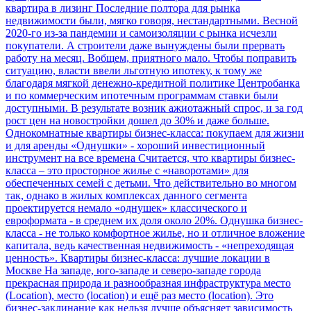
квартира в лизинг
Последние полтора для рынка
недвижимости были, мягко говоря, нестандартными. Весной
2020-го из-за пандемии и самоизоляции с рынка исчезли
покупатели. А строители даже вынуждены были прервать
работу на месяц. Вобщем, приятного мало. Чтобы поправить
ситуацию, власти ввели льготную ипотеку, к тому же
благодаря мягкой денежно-кредитной политике Центробанка
и по коммерческим ипотечным программам ставки были
доступными. В результате возник ажиотажный спрос, и за год
рост цен на новостройки дошел до 30% и даже больше.
Однокомнатные квартиры бизнес-класса: покупаем для жизни
и для аренды
«Однушки» - хороший инвестиционный
инструмент на все времена
Считается, что квартиры бизнес-
класса – это просторное жилье с «наворотами» для
обеспеченных семей с детьми. Что действительно во многом
так, однако в жилых комплексах данного сегмента
проектируется немало «однушек» классического и
евроформата - в среднем их доля около 20%. Однушка бизнес-
класса - не только комфортное жилье, но и отличное вложение
капитала, ведь качественная недвижимость - «непреходящая
ценность».
Квартиры бизнес-класса: лучшие локации в
Москве
На западе, юго-западе и северо-западе города
прекрасная природа и разнообразная инфраструктура
место
(Location), место (location) и ещё раз место (location). Это
бизнес-заклинание как нельзя лучше объясняет зависимость