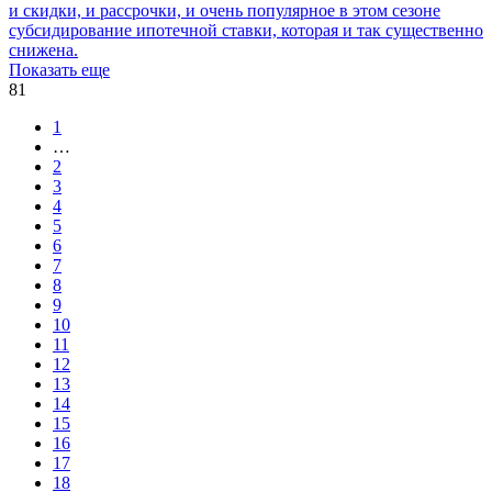
и скидки, и рассрочки, и очень популярное в этом сезоне
субсидирование ипотечной ставки, которая и так существенно
снижена.
Показать еще
81
1
…
2
3
4
5
6
7
8
9
10
11
12
13
14
15
16
17
18