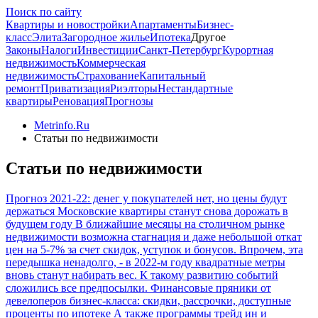
Поиск по сайту
Квартиры и новостройки
Апартаменты
Бизнес-
класс
Элита
Загородное жилье
Ипотека
Другое
Законы
Налоги
Инвестиции
Санкт-Петербург
Курортная
недвижимость
Коммерческая
недвижимость
Страхование
Капитальный
ремонт
Приватизация
Риэлторы
Нестандартные
квартиры
Реновация
Прогнозы
Metrinfo.Ru
Статьи по недвижимости
Статьи по недвижимости
Прогноз 2021-22: денег у покупателей нет, но цены будут
держаться
Московские квартиры станут снова дорожать в
будущем году
В ближайшие месяцы на столичном рынке
недвижимости возможна стагнация и даже небольшой откат
цен на 5-7% за счет скидок, уступок и бонусов. Впрочем, эта
передышка ненадолго, - в 2022-м году квадратные метры
вновь станут набирать вес. К такому развитию событий
сложились все предпосылки.
Финансовые пряники от
девелоперов бизнес-класса: скидки, рассрочки, доступные
проценты по ипотеке
А также программы трейд ин и