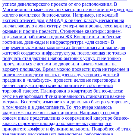
успеха девелоперского проекта от его расположения. В
Москве много замечательных мест, но не все они подходят для
жилого комплекса бизнес-класса. Например, не каждый
эксперт отнесет дом у МКАД к бизнес-классу, несмотря на
впечатляющую архитектуру, супер-планировки, лесопарк под
окнами и прочие прелести.
Столичные квартиры: живем,
отдыхаем и работаем в одном ЖК
Коворкинги, небесные
гостиные, дзен-сады и инфраструктура «для своих»
В
современных жилых комплексах бизнес-класса и выше для
жителей создается инфраструктура, позволяющая не только
получать стандартный набор бытовых услуг. И не только
прогуливаться с детьми во дворе или качать мышцы на
воркаут-площадке. Время можно провести куда интереснее и
полезнее: помедитировать в дзен-саду, устроить детский
праздник в «клабхаусе», провести деловые переговоры в
бизнес-зоне, «оторваться» на шопинге в собственной
торговой галерее.
Планировки в квартирах бизнес-класса:
курс на евроформат
Функциональность становится важнее
метража
Все течёт, изменяется и довольно быстро устаревает,
в том числе и в девелопменте. То, что вчера казалось
«крутым», нынче вызывает иронию. Например, сегодня
совсем иные представления о современной квартире бизнес-
класса: огромные площади больше не актуальны, а в
приоритете комфорт и функциональность. Подробнее об этих
тенденциях рассказывают девелоперы, работающие в