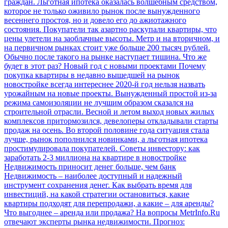
граждан. Льготная ипотека оказалась волшебным средством,
которое не только оживило рынок после вынужденного
весеннего простоя, но и довело его до ажиотажного
состояния. Покупатели так азартно раскупали квартиры, что
цены улетели на заоблачные высоты. Метр и на вторичном, и
на первичном рынках стоит уже больше 200 тысяч рублей.
Обычно после такого на рынке наступает тишина. Что же
будет в этот раз?
Новый год с новыми проектами
Почему
покупка квартиры в недавно вышедшей на рынок
новостройке всегда интереснее
2020-й год нельзя назвать
урожайным на новые проекты. Вынужденный простой из-за
режима самоизоляции не лучшим образом сказался на
строительной отрасли. Весной и летом выход новых жилых
комплексов притормозился, девелоперы откладывали старты
продаж на осень. Во второй половине года ситуация стала
лучше, рынок пополнился новинками, а льготная ипотека
простимулировала покупателей.
Советы инвестору: как
заработать 2-3 миллиона на квартире в новостройке
Недвижимость приносит денег больше, чем банк
Недвижимость – наиболее доступный и надежный
инструмент сохранения денег. Как выбрать время для
инвестиций, на какой стратегии остановиться, какие
квартиры подходят для перепродажи, а какие – для аренды?
Что выгоднее – аренда или продажа? На вопросы MetrInfo.Ru
отвечают эксперты рынка недвижимости.
Прогноз: