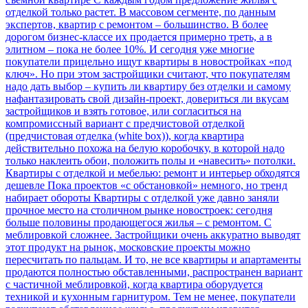
отделкой только растет. В массовом сегменте, по данным
экспертов, квартир с ремонтом – большинство. В более
дорогом бизнес-классе их продается примерно треть, а в
элитном – пока не более 10%. И сегодня уже многие
покупатели прицельно ищут квартиры в новостройках «под
ключ». Но при этом застройщики считают, что покупателям
надо дать выбор – купить ли квартиру без отделки и самому
нафантазировать свой дизайн-проект, довериться ли вкусам
застройщиков и взять готовое, или согласиться на
компромиссный вариант с предчистовой отделкой
(предчистовая отделка (white box)), когда квартира
действительно похожа на белую коробочку, в которой надо
только наклеить обои, положить полы и «навесить» потолки.
Квартиры с отделкой и мебелью: ремонт и интерьер обходятся
дешевле
Пока проектов «с обстановкой» немного, но тренд
набирает обороты
Квартиры с отделкой уже давно заняли
прочное место на столичном рынке новостроек: сегодня
больше половины продающегося жилья – с ремонтом. С
меблировкой сложнее. Застройщики очень аккуратно выводят
этот продукт на рынок, московские проекты можно
пересчитать по пальцам. И то, не все квартиры и апартаменты
продаются полностью обставленными, распространен вариант
с частичной меблировкой, когда квартира оборудуется
техникой и кухонным гарнитуром. Тем не менее, покупатели