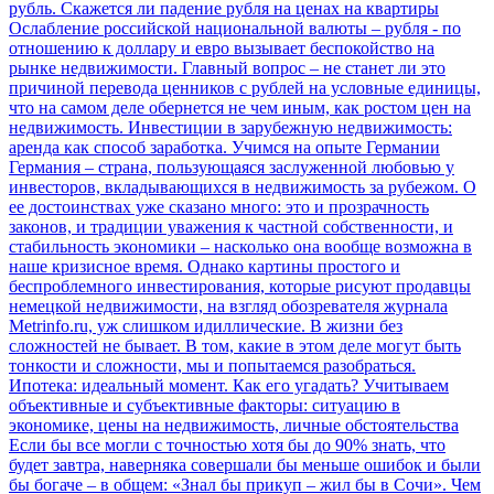
рубль. Скажется ли падение рубля на ценах на квартиры
Ослабление российской национальной валюты – рубля - по
отношению к доллару и евро вызывает беспокойство на
рынке недвижимости. Главный вопрос – не станет ли это
причиной перевода ценников с рублей на условные единицы,
что на самом деле обернется не чем иным, как ростом цен на
недвижимость.
Инвестиции в зарубежную недвижимость:
аренда как способ заработка. Учимся на опыте Германии
Германия – страна, пользующаяся заслуженной любовью у
инвесторов, вкладывающихся в недвижимость за рубежом. О
ее достоинствах уже сказано много: это и прозрачность
законов, и традиции уважения к частной собственности, и
стабильность экономики – насколько она вообще возможна в
наше кризисное время. Однако картины простого и
беспроблемного инвестирования, которые рисуют продавцы
немецкой недвижимости, на взгляд обозревателя журнала
Metrinfo.ru, уж слишком идиллические. В жизни без
сложностей не бывает. В том, какие в этом деле могут быть
тонкости и сложности, мы и попытаемся разобраться.
Ипотека: идеальный момент. Как его угадать? Учитываем
объективные и субъективные факторы: ситуацию в
экономике, цены на недвижимость, личные обстоятельства
Если бы все могли с точностью хотя бы до 90% знать, что
будет завтра, наверняка совершали бы меньше ошибок и были
бы богаче – в общем: «Знал бы прикуп – жил бы в Сочи». Чем