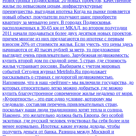
Новостройки Подмосковья: 20 новых проектов; качественное
жилье по невысоким ценам, инфраструктурные
преимущества, выгодная ипотека
Когда на рынке появляется
новый объект, покупатели получают шанс приобрести
квартиру за меньшую цену. В городах Подмосковья,
расположенных в 30-65 км от МКАД, во втором полугодии
2011 начали продаваться более двух десятков новых проектов,
причем многие из них предлагаются по ипотеке с первым
взносом 20% от стоимости жилья. Если учесть, что цены здесь
начинаются от 40 тысяч рублей за метр, то предложение
выглядит очень привлекательно.
Зарубежная недвижимость:
купить второй дом по сходной цене. 5 стран, где стоимость
жилья устраивает россиян. Выбираем с учетом мировых
событий
Сегодня журнал MetrInfo.Ru продолжает
рассказывать о странах с недорогой недвижимостью.
Напомним, что в наш «рейтинг» мы включили государства, до
которых относительно легко можно добраться, где можно
купить благоустроенное современное жилье недалеко от моря.
«Курортность» - это еще одно условие, которому мы
следовали, составляя перечень привлекательных стран,
поскольку наши люди традиционно хотят тепла и солнца.
Наконец, это желательно должна быть Европа, без особой
экзотики, где русский человек чувствовал бы себя более или
менее нормально.
Ипотека: какие нужны доходы, чтобы
получить деньги от банка. Разница между Москвой и