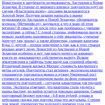
Инвестиции в зарубежную недвижимость: Австралия и Новая
Зеландия. В стороне от мирового кризиса; покупатели идут по
следам «Властелина колец»; россияне вкладываются в
Золотой берег
Получив задание написать о рынке
недвижимости Австралии и Новой Зеландии, обозреватель
журнала «Метринфо.ру» задумался: а что я знаю об этом
регионе? В смысле, не после того, как пообщаюсь с умными
экспертами, а сейчас? С одной стороны, информации вроде и
немало: назойливо напоминали о себе эвкалипты, сумчатые
(кенгуру там, коалы), а также аборигены, съевшие капитана
Кука. С другой – полное неведение о том, как в этих странах
реально живут люди. Новостей из Австралии и Новой
Зеландии особенно и нет: там никто ничего не взрывает,
власти не девальвируют собственную валюту. Всякие
землетрясения и тайфуны тоже вроде как стороной обходят.
Вторичный рынок жилья в Москве: стоимость квадратного
метра сегодня. Покупатель стал активнее, экспозиция квартир
сокращается, торговаться можно и нужно
Умеренный рост
стоимости жилья на вторичном рынке на фоне повышения
активности покупателей – ситуация характерная для текущей
осени. Эксперты отмечают, что квартиры стали уходить с
рынка быстрее, но выбор остается довольно широким. Самый
популярный бюджет покупки - 6-8 млн рублей, однако и
небольшие скидки при покупке пока что актуальны.
Строим
дом зимой: преимущества холодного времени года для