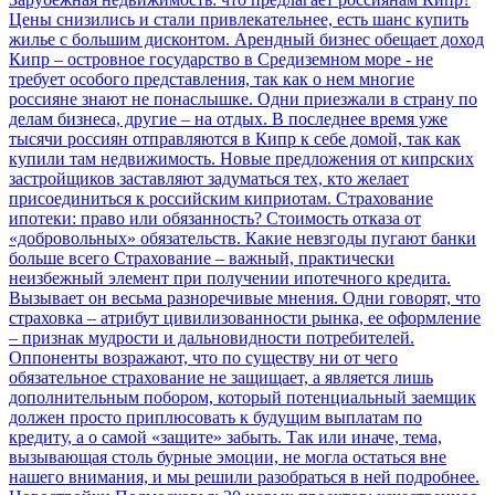
Цены снизились и стали привлекательнее, есть шанс купить
жилье с большим дисконтом. Арендный бизнес обещает доход
Кипр – островное государство в Средиземном море - не
требует особого представления, так как о нем многие
россияне знают не понаслышке. Одни приезжали в страну по
делам бизнеса, другие – на отдых. В последнее время уже
тысячи россиян отправляются в Кипр к себе домой, так как
купили там недвижимость. Новые предложения от кипрских
застройщиков заставляют задуматься тех, кто желает
присоединиться к российским киприотам.
Страхование
ипотеки: право или обязанность? Стоимость отказа от
«добровольных» обязательств. Какие невзгоды пугают банки
больше всего
Страхование – важный, практически
неизбежный элемент при получении ипотечного кредита.
Вызывает он весьма разноречивые мнения. Одни говорят, что
страховка – атрибут цивилизованности рынка, ее оформление
– признак мудрости и дальновидности потребителей.
Оппоненты возражают, что по существу ни от чего
обязательное страхование не защищает, а является лишь
дополнительным побором, который потенциальный заемщик
должен просто приплюсовать к будущим выплатам по
кредиту, а о самой «защите» забыть. Так или иначе, тема,
вызывающая столь бурные эмоции, не могла остаться вне
нашего внимания, и мы решили разобраться в ней подробнее.