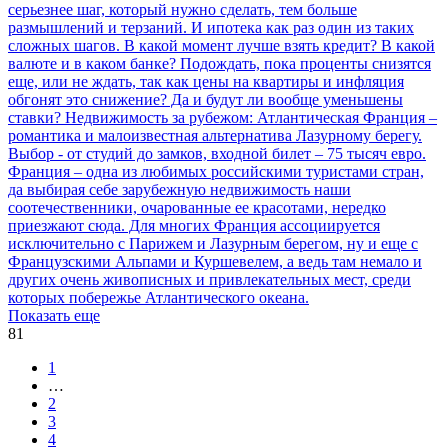
серьезнее шаг, который нужно сделать, тем больше
размышлений и терзаний. И ипотека как раз один из таких
сложных шагов. В какой момент лучше взять кредит? В какой
валюте и в каком банке? Подождать, пока проценты снизятся
еще, или не ждать, так как цены на квартиры и инфляция
обгонят это снижение? Да и будут ли вообще уменьшены
ставки?
Недвижимость за рубежом: Атлантическая Франция –
романтика и малоизвестная альтернатива Лазурному берегу.
Выбор - от студий до замков, входной билет – 75 тысяч евро.
Франция – одна из любимых российскими туристами стран,
да выбирая себе зарубежную недвижимость наши
соотечественники, очарованные ее красотами, нередко
приезжают сюда. Для многих Франция ассоциируется
исключительно с Парижем и Лазурным берегом, ну и еще с
Французскими Альпами и Куршевелем, а ведь там немало и
других очень живописных и привлекательных мест, среди
которых побережье Атлантического океана.
Показать еще
81
1
…
2
3
4