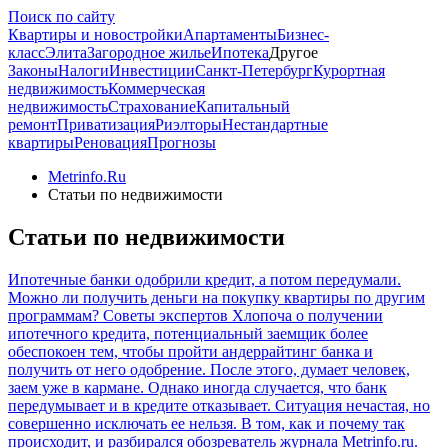
Поиск по сайту
Квартиры и новостройки
Апартаменты
Бизнес-
класс
Элита
Загородное жилье
Ипотека
Другое
Законы
Налоги
Инвестиции
Санкт-Петербург
Курортная
недвижимость
Коммерческая
недвижимость
Страхование
Капитальный
ремонт
Приватизация
Риэлторы
Нестандартные
квартиры
Реновация
Прогнозы
Metrinfo.Ru
Статьи по недвижимости
Статьи по недвижимости
Ипотечные банки одобрили кредит, а потом передумали.
Можно ли получить деньги на покупку квартиры по другим
программам? Советы экспертов
Хлопоча о получении
ипотечного кредита, потенциальный заемщик более
обеспокоен тем, чтобы пройти андеррайтинг банка и
получить от него одобрение. После этого, думает человек,
заем уже в кармане. Однако иногда случается, что банк
передумывает и в кредите отказывает. Ситуация нечастая, но
совершенно исключать ее нельзя. В том, как и почему так
происходит, и разбирался обозреватель журнала Metrinfo.ru.