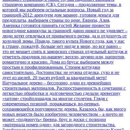
страховую компанию (СК). Сегодня – продолжение темы, в
которой мы разберем остальные вопросы.
Новый год за
границей-2012: арендуем дом заранее, готовим деньги для
предоплаты, выбираем страны по цене. Европа, Азия,
Америка готовятся принять гостей
Желание провести
новогодние каникулы за границей давно никого не удивляет –
люди хотят отвлечься от привычного ритма, да и отдохнуть от
холодной зимы. Правда, такого культа Нового года, как у нас
в стране, пожалуй, больше нет нигде в мире, но все равно –
это не мешает снять в заморских странах отдельный коттедж и
отметить праздник по-нашему: весело, шумно или, напротив,
романтично и красиво.
Дома из бруса: выбираем между
простым и профилированным. Строим коттеджи
самостоятельно. Достоинства: не нужна отделка, сухо и не
дует из щелей. 20 тысяч рублей за квадратный метр!
Натуральное дерево – бесспорно, один из древнейших
строительных материалов. Распространенность в сочетании с
легкостью обработки и долговечностью сделали древесину
«хитом» стройплощадок на многие столетия. Глядя с
современных позиций, поражаешься, во-первых,
сохраняющейся популярности дерева. Казалось бы, как много
новых веществ было изобретено человечеством – а ничто не
может «подвинуть» бревна, брус и доски с позиции
«материала номер один» для загородного строительства.
Зарубежная недвижимость: что предлагает россиянам Кипр?