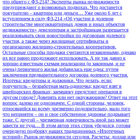
что общего с ФЗ-214? Эксперты рынка недвижимости
предупреждают о возможных подвохах. Что достанется
покупателю – квартира или деньги…
Уже около 6 лет с
вступлением в силу ФЗ-214 «Об участии в долевом
строительстве многоквартирных домов и иных объектов
недвижимости» девелоперам и застройщикам разрешается
реализовывать свои новостройки по договорам долевого
участия, а также через жилищные сертификаты и
организацию жилищно-строительных кооперативов.
Остальные способы продажи считаются незаконными, однако
их все равно продолжают использовать. А не так давно к
хорошо известным схемам реализации (и законным, и не
очень) первичного жилья добавилась еще одна: путем
заключения предварительного договора долевого участия.
Ипотека: кредиторы и должники. Что делать, если:
поручитель – безработная мать-одиночка; кредит взят в
швейцарских франках; заемщику предстоит операция в
другом городе?
Доверять или нет окружающим? Ответ на этот
вопрос далеко не однозначен. С одной стороны, человек,
относящийся ко всему чрезмерно подозрительно, мало того
что неприятен – он и свое собственное здоровье подрывает
тоже. С другой – чрезмерная доверчивость иной раз может
завести не туда… В этом автор этих строк убедился, готовя
очередную подборку наших традиционных «Ипотечных
историй»
Рынок недвижимости сегодня. Расчеты: доллар или