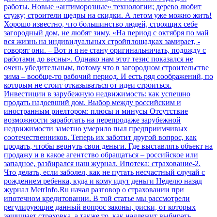
работы. Новые «антиморозные» технологии; дерево любит
стужу; строители щедры на скидки. А летом уже можно жить!
Хорошо известно, что большинство людей, строящих себе
загородный дом, не любят зиму. «На период с октября по май
вся жизнь на индивидуальных стройплощадках замирает, -
говорят они. – Вот и я не стану оригинальничать, подожду с
работами до весны». Однако нам этот тезис показался не
очень убедительным, потому что в загородном строительстве
зима – вообще-то рабочий период. И есть ряд соображений, по
которым не стоит отказываться от идеи строиться.
Инвестиции в зарубежную недвижимость: как успешно
продать надоевший дом. Выбор между российским и
иностранным риелтором: плюсы и минусы
Отсутствие
возможности заработать на перепродаже зарубежной
недвижимости заметно умерило пыл предприимчивых
соотечественников. Теперь их заботит другой вопрос, как
продать, чтобы вернуть свои деньги. Где выставлять объект на
продажу и в какое агентство обращаться – российское или
западное, разбирался наш журнал.
Ипотека: страхование-2.
Что делать, если заболел, как не путать несчастный случай с
рождением ребенка, куда и кому идут деньги
Неделю назад
журнал MetrInfo.Ru начал разговор о страховании при
ипотечном кредитовании. В той статье мы рассмотрели
регулирующие данный вопрос законы, риски, от которых
защищает страховка, а также то, как надлежит выбирать