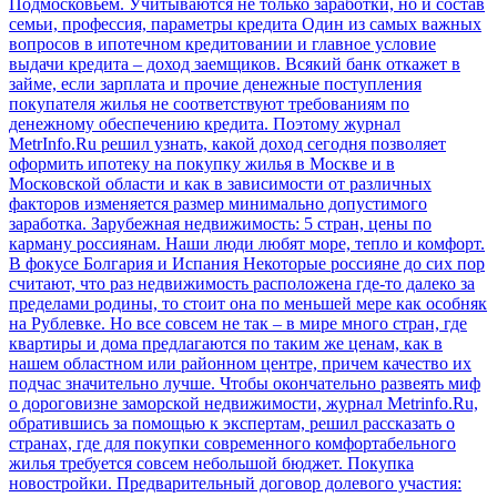
Подмосковьем. Учитываются не только заработки, но и состав
семьи, профессия, параметры кредита
Один из самых важных
вопросов в ипотечном кредитовании и главное условие
выдачи кредита – доход заемщиков. Всякий банк откажет в
займе, если зарплата и прочие денежные поступления
покупателя жилья не соответствуют требованиям по
денежному обеспечению кредита. Поэтому журнал
MetrInfo.Ru решил узнать, какой доход сегодня позволяет
оформить ипотеку на покупку жилья в Москве и в
Московской области и как в зависимости от различных
факторов изменяется размер минимально допустимого
заработка.
Зарубежная недвижимость: 5 стран, цены по
карману россиянам. Наши люди любят море, тепло и комфорт.
В фокусе Болгария и Испания
Некоторые россияне до сих пор
считают, что раз недвижимость расположена где-то далеко за
пределами родины, то стоит она по меньшей мере как особняк
на Рублевке. Но все совсем не так – в мире много стран, где
квартиры и дома предлагаются по таким же ценам, как в
нашем областном или районном центре, причем качество их
подчас значительно лучше. Чтобы окончательно развеять миф
о дороговизне заморской недвижимости, журнал Metrinfo.Ru,
обратившись за помощью к экспертам, решил рассказать о
странах, где для покупки современного комфортабельного
жилья требуется совсем небольшой бюджет.
Покупка
новостройки. Предварительный договор долевого участия: