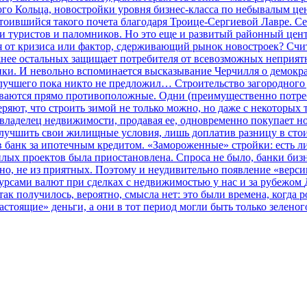
ого Кольца, новостройки уровня бизнес-класса по небывалым цен
стоившийся такого почета благодаря Троице-Сергиевой Лавре. С
и туристов и паломников. Но это еще и развитый районный цент
ея от кризиса или фактор, сдерживающий рынок новостроек?
Счит
жнее остальных защищает потребителя от всевозможных неприят
ики. И невольно вспоминается высказывание Черчилля о демокр
о лучшего пока никто не предложил…
Строительство загородного
аются прямо противоположные. Одни (преимущественно потребит
ряют, что строить зимой не только можно, но даже с некоторых 
 владелец недвижимости, продавая ее, одновременно покупает 
улучшить свои жилищные условия, лишь доплатив разницу в сто
в банк за ипотечным кредитом.
«Замороженные» стройки: есть ли
лых проектов была приостановлена. Спроса не было, банки бизн
о, не из приятных. Поэтому и неудивительно появление «верси
рсами валют при сделках с недвижимостью у нас и за рубежом
так получилось, вероятно, смысла нет: это были времена, когда 
астоящие» деньги, а они в тот период могли быть только зелено