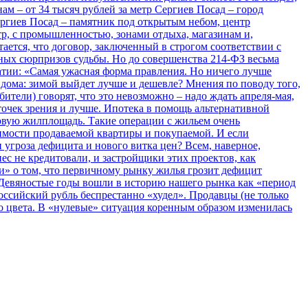
ам – от 34 тысяч рублей за метр
Сергиев Посад – город
ергиев Посад – памятник под открытым небом, центр
р, с промышленностью, зонами отдыха, магазинам и,
ается, что договор, заключенный в строгом соответствии с
ных сюрпризов судьбы. Но до совершенства 214-ФЗ весьма
атии: «Самая ужасная форма правления. Но ничего лучше
 дома: зимой выйдет лучше и дешевле?
Мнения по поводу того,
ели) говорят, что это невозможно – надо ждать апреля-мая,
точек зрения и лучше.
Ипотека в помощь альтернативной
новую жилплощадь. Такие операции с жильем очень
имости продаваемой квартиры и покупаемой. И если
 угроза дефицита и нового витка цен?
Всем, наверное,
ес не кредитовали, и застройщики этих проектов, как
и» о том, что первичному рынку жилья грозит дефицит
Девяностые годы вошли в историю нашего рынка как «период
российский рубль беспрестанно «худел». Продавцы (не только
го цвета. В «нулевые» ситуация коренным образом изменилась