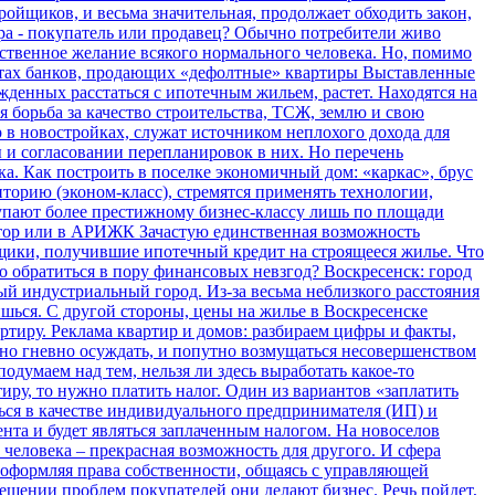
тройщиков, и весьма значительная, продолжает обходить закон,
ра - покупатель или продавец?
Обычно потребители живо
ественное желание всякого нормального человека. Но, помимо
йтах банков, продающих «дефолтные» квартиры
Выставленные
жденных расстаться с ипотечным жильем, растет. Находятся на
 борьба за качество строительства, ТСЖ, землю и свою
р в новостройках, служат источником неплохого дохода для
 и согласовании перепланировок в них. Но перечень
ка.
Как построить в поселке экономичный дом: «каркас», брус
торию (эконом-класс), стремятся применять технологии,
тупают более престижному бизнес-классу лишь по площади
дитор или в АРИЖК
Зачастую единственная возможность
ьщики, получившие ипотечный кредит на строящееся жилье. Что
го обратиться в пору финансовых невзгод?
Воскресенск: город
й индустриальный город. Из-за весьма неблизкого расстояния
шься. С другой стороны, цены на жилье в Воскресенске
ртиру.
Реклама квартир и домов: разбираем цифры и факты,
жно гневно осуждать, и попутно возмущаться несовершенством
одумаем над тем, нельзя ли здесь выработать какое-то
тиру, то нужно платить налог. Один из вариантов «заплатить
ться в качестве индивидуального предпринимателя (ИП) и
нта и будет являться заплаченным налогом.
На новоселов
человека – прекрасная возможность для другого. И сфера
 оформляя права собственности, общаясь с управляющей
 решении проблем покупателей они делают бизнес. Речь пойдет,