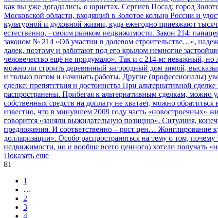
как вы уже догадались, о юристах.
Сергиев Посад: город Золот
Московской области, входящий в Золотое кольцо России и удо
культурной и духовной жизни, куда ежегодно приезжают тысяч
естественно, - своим рынком недвижимости.
Закон 214: панац
законом № 214 «Об участии в долевом строительстве…», наде
далек, поэтому и работают под его крылом немногие застройщ
человечество ещё не придумало». Так и с 214-м: неважный, н
можно ли строить деревянный загородный дом зимой, высказыв
и только потом и начинать работы. Другие (профессионалы) уве
сделке: препятствия и достоинства
При альтернативной сделке
распространены. Прибегая к альтернативным сделкам, можно 
собственных средств на доплату не хватает, можно обратиться 
известно, что в минувшем 2009 году часть «новостроечных» жи
говорится «заняли выжидательную позицию». Ситуация, конечн
предложения. И соответственно – рост цен…
Жонглирование ку
долларизации». Особо распространяться на тему о том, почему 
недвижимости, но и вообще всего ценного) хотели получать «н
Показать еще
81
1
…
2
3
4