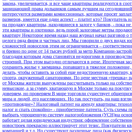
закона, увеличивается, и все чаще квартиры реализуются в соот
защищающий права дольщиков самым лучшим на сегодняшний 
интересуются размерами комиссионных, которые просят заплат
размеров, имеется еще один аспект – платит кто? Покупатель и
на продажу квартиры, находящиеся в залоге у банков, - пока 
эти квартиры и охотники, ведь порой залоговые метры продаю
квартиру
Некоторое время назад наш журнал начал разговор о 
целого ряда фирм и частных лиц. Мы говорили о двух видах ю
сложностей новоселов этим не ограничивается – соответствен
и бревно по цене от 14 тысяч рублей за метр
Компании-застройщ
благодаря которым дома становятся недорогими в производств
строений. При этом выгодно отличаются в цене.
Ипотечная зас
сохранить жилье у заемщика, попавшего в тяжелое положение, 
делать, чтобы оставить за собой еще недостроенную квартиру,
спорта, окруженный санаториями. По цене местная «трешка» р
от Москвы жители вынуждены рассчитывать только на собствен
невысокие, а за сумму, хватающую в Москве только на покупк
доверяем, но проверяем
В мире торговли существует общепризн
мира и людей, его населяющих. Но так поступать, на наш взгля
«противоядие»?
Налоговый патент на аренду квартиры: технол
налог и спать спокойно» - приобретение патента. Суть схемы 
выбрать упрощенную систему налогообложения (УСН)на основе п
работает целая юридическая индустрия: оформление собственно
новостроек прекрасно иллюстрирует этот тезис. Покупатели к
компанией и т.д. Но существуют различные лица (как физически