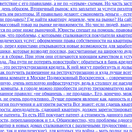
ветствие с его правилами, а не по «серым» схемам. Но часть зас
день образом.
Вторичный рынок: кто заплатит за услуги риэлто
ить им риэлторы. И правильно делают: сэкономить деньги – ест
ли продавец?
Где найти квартиру дешевле, чем на рынке? На са
не массовый товар на рынке недвижимости. Но число людей, выну
тся по цене ниже рыночной.
Юристы спешат на помощь: правовая
том, что проблемы, с которыми сталкиваются покупатели кварти
ридических услуг: оформлении права собственности на квартиры
но, перед юристами открываются новые возможности для заработ
ики, которые возводят поселки, рассчитанные на широкую ауди
е и в сборке. При этом они отличаются хорошим качеством и ус
ада. Два пути не потерять новостройку: обратиться в банк-кре
– это реструктуризация кредита. К ней могут прибегнуть и дол
 как получить разрешение на реструктуризацию и куда лучше все
авна комнате в Москве
Подмосковный Воскресенск – современны
ную, очень неплохую инфраструктуру, ведь в столицу не наезди
у комнаты, в городе можно приобрести целую трехкомнатную ква
анное правило: «не обманешь – не продашь». Его, конечно, мо
д, не очень продуктивно. Лучше примем явление как данность и п
огия получения и алгоритм расчета
Все знают: если сдаешь квар
проста: арендодатель, сдающий квартиру, должен зарегистрирова
атента. То есть ИП покупает патент, а стоимость данного пате
сти, перепланировок и т.д.
Общеизвестно, что проблемы одного 
вартир в новых домах сталкиваются с различными трудностями –
е, так и юридические), для которых эта война – мать родна: на