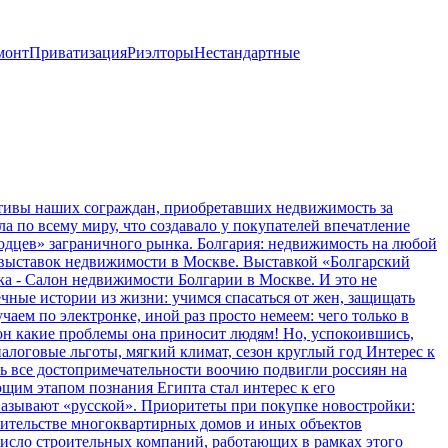
монт
Приватизация
Риэлторы
Нестандартные
тивы наших сограждан, приобретавших недвижимость за
 по всему миру, что создавало у покупателей впечатление
одцев» заграничного рынка.
Болгария: недвижимость на любой
 выставок недвижимости в Москве. Выставкой «Болгарский
ка - Салон недвижимости Болгарии в Москве. И это не
чные истории из жизни: учимся спасаться от жен, защищать
чаем по электронке, иной раз просто немеем: чего только в
вон какие проблемы она приносит людям! Но, успокоившись,
алоговые льготы, мягкий климат, сезон круглый год
Интерес к
ть все достопримечательности воочию подвигли россиян на
ющим этапом познания Египта стал интерес к его
называют «русской».
Приоритеты при покупке новостройки:
оительстве многоквартирных домов и иных объектов
исло строительных компаний, работающих в рамках этого