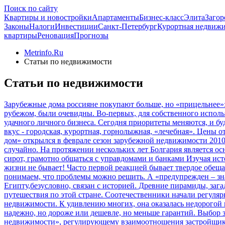
Поиск по сайту
Квартиры и новостройки
Апартаменты
Бизнес-класс
Элита
Загор
Законы
Налоги
Инвестиции
Санкт-Петербург
Курортная недвиж
квартиры
Реновация
Прогнозы
Metrinfo.Ru
Статьи по недвижимости
Статьи по недвижимости
Зарубежные дома россияне покупают больше, но «прицельнее»
рубежом, были очевидны. Во-первых, для собственного исполь
удачного личного бизнеса. Сегодня приоритеты меняются, и б
вкус - городская, курортная, горнолыжная, «лечебная». Цены от
дом» открылся в феврале сезон зарубежной недвижимости 2010 
случайно. На протяжении нескольких лет Болгария является ос
сирот, грамотно общаться с управдомами и банками
Изучая ист
жизни не бывает! Часто первой реакцией бывает твердое обеща
понимаем, что проблемы можно решить. А «предупрежден – зн
Египту,безусловно, связан с историей. Древние пирамиды, заг
путешествия по этой стране. Соотечественники начали регуляр
недвижимости. К удивлению многих, она оказалась недорогой и
надежно, но дороже или дешевле, но меньше гарантий. Выбор з
недвижимости», регулирующему взаимоотношения застройщиков