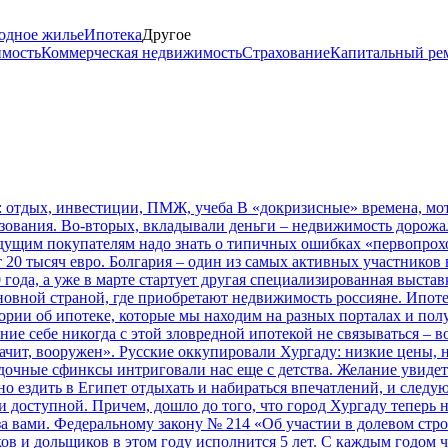
одное жилье
Ипотека
Другое
имость
Коммерческая недвижимость
Страхование
Капитальный ре
: отдых, инвестиции, ПМЖ, учеба
В «докризисные» времена, мо
зования. Во-вторых, вкладывали деньги – недвижимость дорожала
удущим покупателям надо знать о типичных ошибках «первопрох
 20 тысяч евро.
Болгария – один из самых активных участников
года, а уже в марте стартует другая специализированная выстав
новной страной, где приобретают недвижимость россияне.
Ипоте
ории об ипотеке, которые мы находим на разных порталах и полу
ние себе никогда с этой зловредной ипотекой не связываться – 
ачит, вооружен».
Русские оккупировали Хургаду: низкие цены, н
адочные сфинксы интриговали нас еще с детства. Желание увиде
но ездить в Египет отдыхать и набираться впечатлений, и следу
 доступной. Причем, дошло до того, что город Хургаду теперь 
а вами.
Федеральному закону № 214 «Об участии в долевом стр
 и дольщиков в этом году исполнится 5 лет. С каждым годом ч