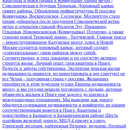
Квартиры и новостройки в Коммунарке
Линии метро -
Сокольническая и будущая Троицкая. Дорожный каркас
свяжет районы. Обновление инфраструктуры
В поселки
Коммунарка, Воскресенское, Сосенское, Мосрентген стало
проще добираться после продления Сокольнической ветки
метро и открытия станций Филатов Луг, Прокшино,
Ольховая, Новомосковская (Коммунарка), Потапово, а также
станции новой Троицкой линии - Тютчевской. Главная трасса
– реконструированное Калужское шоссе, плюс в Новой
Москве создается дорожный каркас, который создает
«горизонтальные» связи районов между собой.
Соответственно, в этих локациях и по соседству активно
строится жилье.
Личный опыт: своя квартира в Праге.
Радости и заботы собственника. Экспертам чешская жилая
недвижимость нравится, но инвестировать в нее советуют не
все
Чехия – популярная страна у россиян. Желающих
приобрести в этом чудесном уголке Европы недвижимость
много, и мы сегодня решили поговорить с людьми, которые
обзавелись жильем в Праге еще задолго до кризиса в
международных отношениях. Мы выясним, как дорого
обходится содержание недвижимости и комфортно ли нашим
соотечественникам живется в Праге.
Квартиры и
новостройки в Балашихе и Балашихинском районе
Шесть
платформ железной дороги. МЦД-4 придет в город.
Горенский лесопарк, набережная Пехорки, недалеко Лосиный