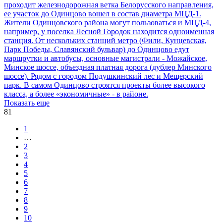
проходит железнодорожная ветка Белорусского направления,
ее участок до Одинцово вошел в состав диаметра МЦД-1.
Жители Одинцовского района могут пользоваться и МЦД-4,
например, у поселка Лесной Городок находится одноименная
станция. От нескольких станций метро (Фили, Кунцевская,
Парк Победы, Славянский бульвар) до Одинцово едут
маршрутки и автобусы, основные магистрали - Можайское,
Минское шоссе, объездная платная дорога (дублер Минского
шоссе). Рядом с городом Подушкинский лес и Мещерский
парк. В самом Одинцово строятся проекты более высокого
класса, а более «экономичные» - в районе.
Показать еще
81
1
…
2
3
4
5
6
7
8
9
10