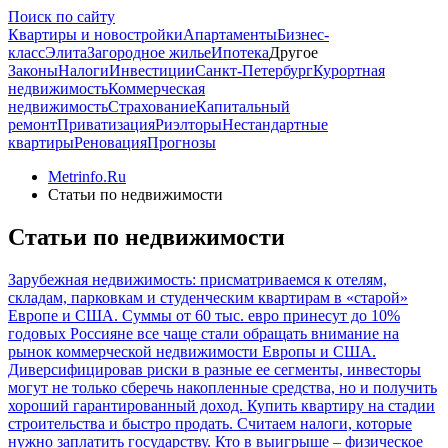
Поиск по сайту
Квартиры и новостройки
Апартаменты
Бизнес-
класс
Элита
Загородное жилье
Ипотека
Другое
Законы
Налоги
Инвестиции
Санкт-Петербург
Курортная
недвижимость
Коммерческая
недвижимость
Страхование
Капитальный
ремонт
Приватизация
Риэлторы
Нестандартные
квартиры
Реновация
Прогнозы
Metrinfo.Ru
Статьи по недвижимости
Статьи по недвижимости
Зарубежная недвижимость: присматриваемся к отелям,
складам, парковкам и студенческим квартирам в «старой»
Европе и США. Суммы от 60 тыс. евро принесут до 10%
годовых
Россияне все чаще стали обращать внимание на
рынок коммерческой недвижимости Европы и США.
Диверсифицировав риски в разные ее сегменты, инвесторы
могут не только сберечь накопленные средства, но и получить
хороший гарантированный доход.
Купить квартиру на стадии
строительства и быстро продать. Считаем налоги, которые
нужно заплатить государству. Кто в выигрыше – физическое