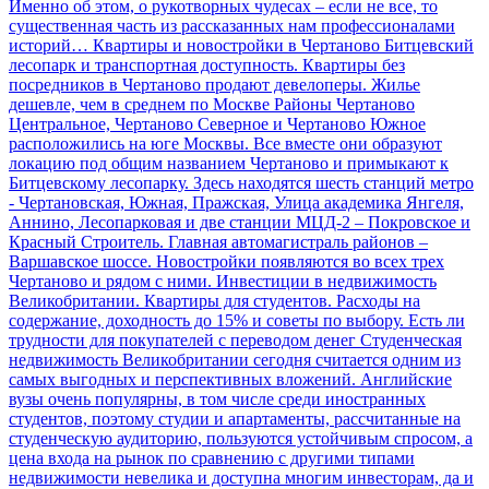
Именно об этом, о рукотворных чудесах – если не все, то
существенная часть из рассказанных нам профессионалами
историй…
Квартиры и новостройки в Чертаново
Битцевский
лесопарк и транспортная доступность. Квартиры без
посредников в Чертаново продают девелоперы. Жилье
дешевле, чем в среднем по Москве
Районы Чертаново
Центральное, Чертаново Северное и Чертаново Южное
расположились на юге Москвы. Все вместе они образуют
локацию под общим названием Чертаново и примыкают к
Битцевскому лесопарку. Здесь находятся шесть станций метро
- Чертановская, Южная, Пражская, Улица академика Янгеля,
Аннино, Лесопарковая и две станции МЦД-2 – Покровское и
Красный Строитель. Главная автомагистраль районов –
Варшавское шоссе. Новостройки появляются во всех трех
Чертаново и рядом с ними.
Инвестиции в недвижимость
Великобритании. Квартиры для студентов. Расходы на
содержание, доходность до 15% и советы по выбору. Есть ли
трудности для покупателей с переводом денег
Студенческая
недвижимость Великобритании сегодня считается одним из
самых выгодных и перспективных вложений. Английские
вузы очень популярны, в том числе среди иностранных
студентов, поэтому студии и апартаменты, рассчитанные на
студенческую аудиторию, пользуются устойчивым спросом, а
цена входа на рынок по сравнению с другими типами
недвижимости невелика и доступна многим инвесторам, да и