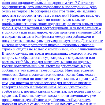
лицо или индивидуальный предприниматель?
Считается
общепринятым, что инвестирование в новостройки – дело
очень выгодное. Не оспаривая сам этот тезис, мы задались
простым вопросом: а что там с налогами? Известно ведь, что
государство не пропускает ни одного мало-мальски
прибыльного занятия своих подданных, со всего взимая свою
долю.
Суды с властями и застройщиками. Как подавать иск –
в одиночку или всем миром, чтобы привлечь внимание СМИ
и сократить затраты
Конфликты между застройщиками и
покупателями жилья, увы, регулярно случаются. Да и местные
жители нередко протестуют против незаконных сносов и
строек и судятся не только с компаниями, но и c чиновниками.
В таких случаях интересы пострадавших сходятся, и встает
вопрос, как обращаться в суд: каждому в отдельности или
всем вместе? Мы сегодня выясняем, можно ли подать в
России коллективный иск, стоит ли действовать в суде
сообща и в чем плюсы такого подхода.
Ипотека: условия
меняются. Закон прописал все нюансы. Когда банк может
повысить ставки по ипотеке по уже выданным кредитам
О
том, что ипотека переживает сегодня нелегкие времена,
говорится много и с выражением. Банки ужесточили
требования к потенциальным клиентам, повысили ставки по
кредитам. Известны случаи, когда «почти заемщики», уже
прошедшие андеррайтинг и одобренные займодателем,
получали отказ в самый последний момент – прямо в день