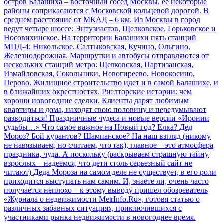
остров
Балашиха – восточный сосед Москвы, ее некоторые
районы соприкасаются с Московской кольцевой дорогой. В
среднем расстояние от МКАД – 6 км. Из Москвы в город
ведут четыре шоссе: Энтузиастов, Щелковское, Горьковское и
Носовихинское. На территории Балашихи пять станций
МЦД-4: Никольское, Салтыковская, Кучино, Ольгино,
Железнодорожная. Маршрутки и автобусы отправляются от
нескольких станций метро: Щелковская, Партизанская,
Измайловская, Сокольники, Новогиреево, Новокосино,
Перово. Жилищное строительство идет и в самой Балашихе, и
в ближайших окрестностях.
Риелторские истории: чем
хороши новогодние сделки. Клиенты дарят любимым
квартиры и дома, находят свою половину и передумывают
разводиться! Праздничные чудеса и новые версии «Иронии
судьбы…»
Что самое важное на Новый год? Елка? Дед
Мороз? Бой курантов? Шампанское? На наш взгляд (никому
не навязываем, но считаем, что так), главное – это атмосфера
праздника, чуда. А поскольку (раскрываем страшную тайну
взрослых – надеемся, что дети столь серьезный сайт не
читают) Деда Мороза на самом деле не существует, в его роли
приходится выступать нам самим. И, знаете ли, очень часто
получается неплохо – к этому выводу пришел обозреватель
«Журнала о недвижимости MetrInfo.Ru», готовя статью о
различных забавных ситуациях, приключившихся с
участниками рынка недвижимости в новогоднее время.