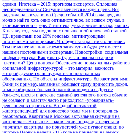
сделки.
Ипотека – 2015: прогнозы экспертов. Сплошная
неопределенность? Ситуация меняется каждый день. Вся
надежда на государство
Среди событий 2014 года вряд ли
можно найти хоть одно оптимистичное, во всяком случае, в
экономической сфере. И ипотека, увы, в числе пострадавших.
К началу года мы подошли с повышенной ключевой ставкой
ЦБ, кредитами под 20% годовых, митингующими
ипотечными заемщиками. Что будет завтра - никто не знает.
Тем не менее мы попытаемся заглянуть в будущее вместе с
нашими постоянными экспертами.
Новостройки: социальная
инфраструктура. Как узнать, будут ли школы и садики
платными? Цена вопроса
Обеспечение новых жилых районов
социальной инфраструктурой – это материя, важность
которой, думается, не нуждается в пространных
обоснованиях. Но объекты инфраструктуры бывают разными.
Одни (к примеру, магазины) обещают сразу приносить доход,
и застройщики с большой охотой возводят их. Другие
(скажем, школы и детские садики) денежного потока обычно
не создают, и властям часто приходится «уговаривать»
девелоперов строить их. В подробностях этой
животрепещущей для новоселов темы мы и постарались
разобраться.
Квартиры в Москве: актуальная ситуация на
«вторичке». На рынке – оживление, продавцы перестали
«прятать» квартиры, но покупателей уже пугают ставки по
ипотеке
Первые недели 2015 года не принесли на рынок