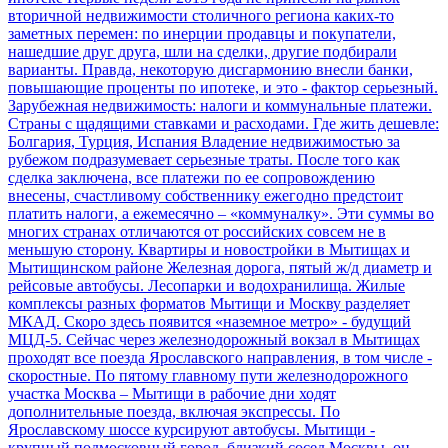
вторичной недвижимости столичного региона каких-то
заметных перемен: по инерции продавцы и покупатели,
нашедшие друг друга, шли на сделки, другие подбирали
варианты. Правда, некоторую дисгармонию внесли банки,
повышающие проценты по ипотеке, и это - фактор серьезный.
Зарубежная недвижимость: налоги и коммунальные платежи.
Страны с щадящими ставками и расходами. Где жить дешевле:
Болгария, Турция, Испания
Владение недвижимостью за
рубежом подразумевает серьезные траты. После того как
сделка заключена, все платежи по ее сопровождению
внесены, счастливому собственнику ежегодно предстоит
платить налоги, а ежемесячно – «коммуналку». Эти суммы во
многих странах отличаются от российских совсем не в
меньшую сторону.
Квартиры и новостройки в Мытищах и
Мытищинском районе
Железная дорога, пятый ж/д диаметр и
рейсовые автобусы. Лесопарки и водохранилища. Жилые
комплексы разных форматов
Мытищи и Москву разделяет
МКАД. Скоро здесь появится «наземное метро» - будущий
МЦД-5. Сейчас через железнодорожный вокзал в Мытищах
проходят все поезда Ярославского направления, в том числе -
скоростные. По пятому главному пути железнодорожного
участка Москва – Мытищи в рабочие дни ходят
дополнительные поезда, включая экспрессы. По
Ярославскому шоссе курсируют автобусы. Мытищи -
крупный подмосковный город, близкий сосед Москвы, он