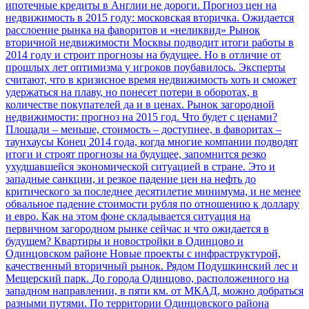
ипотечные кредиты в Англии не дороги.
Прогноз цен на
недвижимость в 2015 году: московская вторичка. Ожидается
расслоение рынка на фаворитов и «неликвид»
Рынок
вторичной недвижимости Москвы подводит итоги работы в
2014 году и строит прогнозы на будущее. Но в отличие от
прошлых лет оптимизма у игроков поубавилось. Эксперты
считают, что в кризисное время недвижимость хоть и сможет
удержаться на плаву, но понесет потери в оборотах, в
количестве покупателей да и в ценах.
Рынок загородной
недвижимости: прогноз на 2015 год. Что будет с ценами?
Площади – меньше, стоимость – доступнее, в фаворитах –
таунхаусы
Конец 2014 года, когда многие компании подводят
итоги и строят прогнозы на будущее, запомнится резко
ухудшавшейся экономической ситуацией в стране. Это и
западные санкции, и резкое падение цен на нефть до
критического за последнее десятилетие минимума, и не менее
обвальное падение стоимости рубля по отношению к доллару
и евро. Как на этом фоне складывается ситуация на
первичном загородном рынке сейчас и что ожидается в
будущем?
Квартиры и новостройки в Одинцово и
Одинцовском районе
Новые проекты с инфраструктурой,
качественный вторичный рынок. Рядом Подушкинский лес и
Мещерский парк.
До города Одинцово, расположенного на
западном направлении, в пяти км. от МКАД, можно добраться
разными путями. По территории Одинцовского района