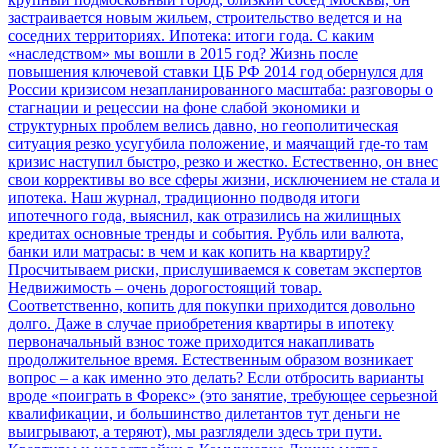
застраивается новым жильем, строительство ведется и на
соседних территориях.
Ипотека: итоги года. С каким
«наследством» мы вошли в 2015 год? Жизнь после
повышения ключевой ставки ЦБ РФ
2014 год обернулся для
России кризисом незапланированного масштаба: разговоры о
стагнации и рецессии на фоне слабой экономики и
структурных проблем велись давно, но геополитическая
ситуация резко усугубила положение, и маячащий где-то там
кризис наступил быстро, резко и жестко. Естественно, он внес
свои коррективы во все сферы жизни, исключением не стала и
ипотека. Наш журнал, традиционно подводя итоги
ипотечного года, выяснил, как отразились на жилищных
кредитах основные тренды и события.
Рубль или валюта,
банки или матрасы: в чем и как копить на квартиру?
Просчитываем риски, прислушиваемся к советам экспертов
Недвижимость – очень дорогостоящий товар.
Соответственно, копить для покупки приходится довольно
долго. Даже в случае приобретения квартиры в ипотеку
первоначальный взнос тоже приходится накапливать
продолжительное время. Естественным образом возникает
вопрос – а как именно это делать? Если отбросить варианты
вроде «поиграть в Форекс» (это занятие, требующее серьезной
квалификации, и большинство дилетантов тут деньги не
выигрывают, а теряют), мы разглядели здесь три пути.